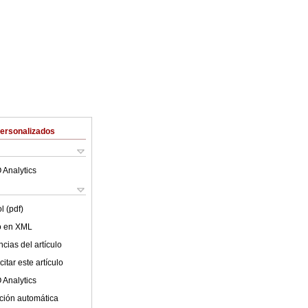
Personalizados
 Analytics
l (pdf)
lo en XML
cias del artículo
itar este artículo
 Analytics
ción automática