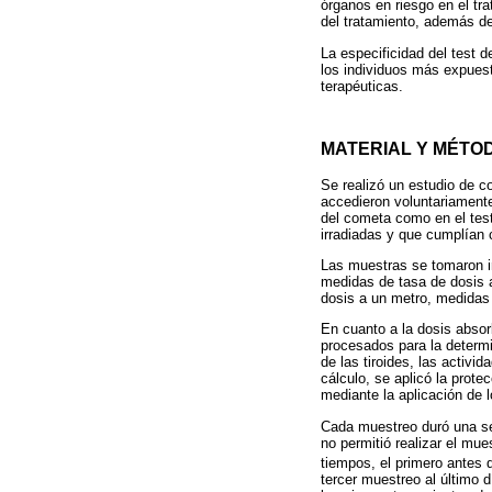
órganos en riesgo en el tr
del tratamiento, además de
La especificidad del test 
los individuos más expuest
terapéuticas.
MATERIAL Y MÉTO
Se realizó un estudio de c
accedieron voluntariamente
del cometa como en el test
irradiadas y que cumplían 
Las muestras se tomaron in 
medidas de tasa de dosis a
dosis a un metro, medidas
En cuanto a la dosis absor
procesados para la determi
de las tiroides, las activi
cálculo, se aplicó la prote
mediante la aplicación de 
Cada muestreo duró una sem
no permitió realizar el mue
tiempos, el primero antes d
tercer muestreo al último 