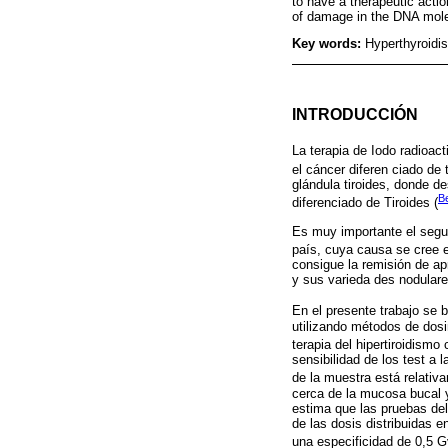
to have a therapeutic actio
of damage in the DNA mole
Key words:
Hyperthyroidi
INTRODUCCIÓN
La terapia de Iodo radioact
el cáncer diferen ciado de t
glándula tiroides, donde d
B
diferenciado de Tiroides (
Es muy importante el segui
país, cuya causa se cree es
consigue la remisión de a
y sus varieda des nodulares
En el presente trabajo se 
utilizando métodos de dos
terapia del hipertiroidismo
sensibilidad de los test a 
de la muestra está relativ
cerca de la mucosa bucal y
estima que las pruebas del
de las dosis distribuidas 
una especificidad de 0,5 G