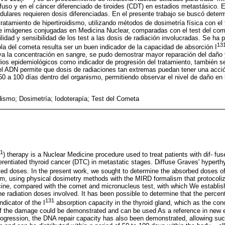
ifuso y en el cáncer diferenciado de tiroides (CDT) en estadios metastásico. 
dulares requieren dosis diferenciadas. En el presente trabajo se buscó deter
tratamiento de hipertiroidismo, utilizando métodos de dosimetría física con 
 de imágenes conjugadas en Medicina Nuclear, comparadas con el test del com
ilidad y sensibilidad de los test a las dosis de radiación involucradas. Se ha 
13
la del cometa resulta ser un buen indicador de la capacidad de absorción I
a la concentración en sangre, se pudo demostrar mayor reparación del daño 
ios epidemiológicos como indicador de progresión del tratamiento, también s
el ADN permite que dosis de radiaciones tan extremas puedan tener una acci
e 50 a 100 días dentro del organismo, permitiendo observar el nivel de daño e
idismo; Dosimetría; Iodoterapía; Test del Cometa
1
) therapy is a Nuclear Medicine procedure used to treat patients with dif- fus
erentiated thyroid cancer (DTC) in metastatic stages. Diffuse Graves' hyperth
iated doses. In the present work, we sought to determine the absorbed doses of
sm, using physical dosimetry methods with the MIRD formalism that protocoli
ine, compared with the comet and micronucleus test, with which We establishe
 the radiation doses involved. It has been possible to determine that the perce
131
ndicator of the I
absorption capacity in the thyroid gland, which as the conc
of the damage could be demonstrated and can be used As a reference in new e
progression, the DNA repair capacity has also been demonstrated, allowing su