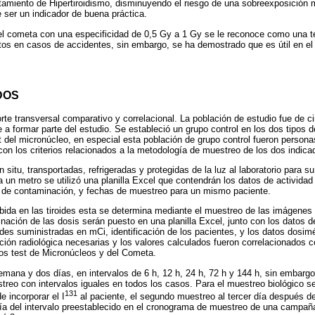
atamiento de Hipertiroidismo, disminuyendo el riesgo de una sobreexposición 
 ser un indicador de buena práctica.
del cometa con una especificidad de 0,5 Gy a 1 Gy se le reconoce como una técn
os en casos de accidentes, sin embargo, se ha demostrado que es útil en el
DOS
orte transversal comparativo y correlacional. La población de estudio fue de c
 a formar parte del estudio. Se estableció un grupo control en los dos tipos d
 del micronúcleo, en especial esta población de grupo control fueron person
con los criterios relacionados a la metodología de muestreo de los dos indica
situ, transportadas, refrigeradas y protegidas de la luz al laboratorio para 
 un metro se utilizó una planilla Excel que contendrán los datos de actividad
 de contaminación, y fechas de muestreo para un mismo paciente.
bida en las tiroides esta se determina mediante el muestreo de las imágenes
nación de las dosis serán puesto en una planilla Excel, junto con los datos d
dades suministradas en mCi, identificación de los pacientes, y los datos dosim
cción radiológica necesarias y los valores calculados fueron correlacionados 
los test de Micronúcleos y del Cometa.
ana y dos días, en intervalos de 6 h, 12 h, 24 h, 72 h y 144 h, sin embargo, 
streo con intervalos iguales en todos los casos. Para el muestreo biológico se
131
e incorporar el I
al paciente, el segundo muestreo al tercer día después de 
día del intervalo preestablecido en el cronograma de muestreo de una campaña