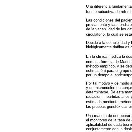
Una diferencia fundamental
fuente radiactiva de referen
Las condiciones del pacien
previamente y las condicio
de la variabilidad de los d
circulatorio, lo cual se es
Debido a la complejidad y l
biológicamente dañina es d
En la clínica médica la dos
como la fórmula de Marinell
método empírico, y se dete
estimación) para el grupo
por un tiempo el anticuerp
Por tal motivo y de modo a
y de micronúcleo en conjun
determinarse. De esta man
radiación impartidas a los
estimada mediante método
las pruebas genotóxicas en
Una manera de corroborar la
el monitoreo de la tasa de 
aplicabilidad de cada técni
conjuntamente con la dosim