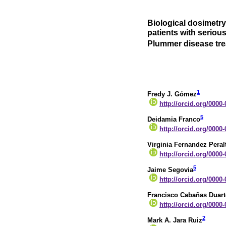
Biological dosimetry
patients with serio
Plummer disease trea
1
Fredy J. Gómez
http://orcid.org/0000
5
Deidamia Franco
http://orcid.org/0000
Virginia Fernandez Peral
http://orcid.org/0000
5
Jaime Segovia
http://orcid.org/0000
Francisco Cabañas Duart
http://orcid.org/0000
2
Mark A. Jara Ruiz