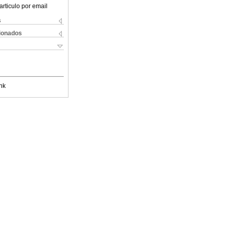
articulo por email
s
cionados
nk