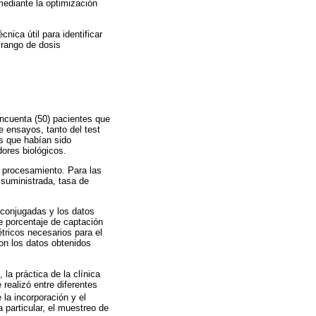
mediante la optimización
ica útil para identificar
 rango de dosis
incuenta (50) pacientes que
e ensayos, tanto del test
as que habían sido
dores biológicos.
su procesamiento. Para las
 suministrada, tasa de
 conjugadas y los datos
e porcentaje de captación
étricos necesarios para el
con los datos obtenidos
la práctica de la clínica
 realizó entre diferentes
la incorporación y el
 particular, el muestreo de