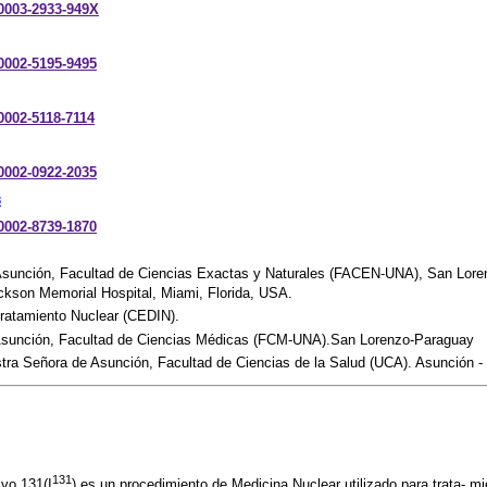
-0003-2933-949X
-0002-5195-9495
-0002-5118-7114
-0002-0922-2035
3
-0002-8739-1870
Asunción, Facultad de Ciencias Exactas y Naturales (FACEN-UNA), San Lor
ckson Memorial Hospital, Miami, Florida, USA.
Tratamiento Nuclear (CEDIN).
 Asunción, Facultad de Ciencias Médicas (FCM-UNA).San Lorenzo-Paraguay
stra Señora de Asunción, Facultad de Ciencias de la Salud (UCA). Asunción 
131
ivo 131(I
) es un procedimiento de Medicina Nuclear utilizado para trata- m