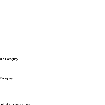
enzo-Paraguay
- Paraguay
iento de pacientes con