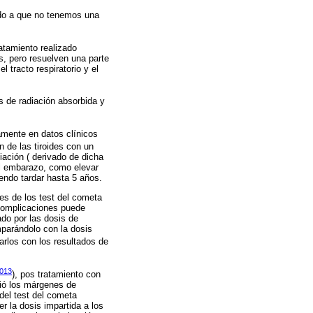
ido a que no tenemos una
atamiento realizado
s, pero resuelven una parte
l tracto respiratorio y el
is de radiación absorbida y
amente en datos clínicos
n de las tiroides con un
iación ( derivado de dicha
el embarazo, como elevar
endo tardar hasta 5 años.
es de los test del cometa
n complicaciones puede
do por las dosis de
mparándolo con la dosis
narlos con los resultados de
2013
), pos tratamiento con
ció los márgenes de
 del test del cometa
 la dosis impartida a los