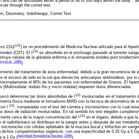
n and can be distributed within a period of 50 to 100 days within the body. , al
cule through the comet test.
sm; Dosimetry; Iodotherapy; Comet Test
131
ivo 131(I
) es un procedimiento de Medicina Nuclear utilizado para el hipert
131
iroides (CDT). El I
es absorbido en el estómago pasando al torrente sangu
estruye células de la glándula enferma o el remanente tiroideo post tiroidecto
erg
et al.
, 1996
).
miento del tratamiento de esta enfermedad, debido a la gran recurrencia de es
 el exceso de iodo en la sal que elevan los anticuerpos antitiroideos, por lo 
proximadamente el 90% de los pacientes con enfermedad de Graves. El hipert
 (Multinodular, nódulo frio y micro nodular) requieren dosis diferenciadas.
131
buscó determinar las dosis absorbidas de I
involucradas en el tratamiento d
imetría física mediante el formalismo MIRD con la técnica de dosimetría de 
131
 con I
, comparadas con el test del cometa y micronúcleos con lo cual estab
las dosis de radiación involucradas. En tal sentido los test elegidos cumplieron 
131
amente cerca de la mayor concentración del I
en el órgano, debido a que la
 el radiofármaco se distribuye en la sangre antes y después de ser metaboliza
 micronúcleo con células epiteliales de la mucosa bucal y linfocitos en sang
en dichos compartimientos orgánicos, con una especificidad de 0.25 Gy a 5 Gy
Autoridad Regulatoria Nuclear, 1998
y a 1 Gy (
).