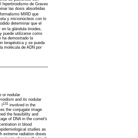
El hipertiroidismo de Graves
minar las dosis absorbidas
el formalismo MIRD que
eta y micronúcleos con lo
podido determinar que el
1
en la glándula tiroides,
y puede utilizarse como
e ha demostrado la
ón terapéutica y se pueda
n la molécula de ADN por
e or nodular
yroidism and its nodular
131
 I
involved in the
zes the conjugate image
d the feasibility and
ntage of DNA in the comet's
entration in blood
pidemiological studies as
ch extreme radiation doses