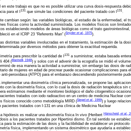
 en este trabajo es que no es posible utilizar una curva dosis-respuesta deb
131
131
cia para el I
que simule las condiciones del paciente tratado con I
.
te cambian según: las variables biológicas, el estadio de la enfermedad, el tr
nes físicas como la actividad suministrada. Los modelos físicos son limitado
atos estableciendo modelos de áreas biológicas como el trato gastrointestinal, e
Snyder
et al.
, 1975
tableció en el ICRP 23 “Referents Man” (
).
as distintas variables involucradas en el tratamiento, la estimación de la dos
eterminada por diversos métodos para obtener la exactitud requerida.
131
imetría para prescribir la cantidad de I
a suministrar, estaba basada enter
Marinelli, 1948
i 404 (
) y solos con el advenir de la ecografía se midió el volume
rminó de esa manera la actividad a suministrar, sin embargo las dosis de rad
 etario de mujeres en edad de procrear puede ocasionar complicaciones para 
o anti-peroxidasa (ATPO) para el embarazo descendiendo posteriormente pudi
 implementar una dosimetría clínica personalizada, se propone las aplicacion
to con la dosimetría física, con lo cual la dosis de radiación terapéutica si
era estimamos mediante el monitoreo biológico el daño citogenético ocasiona
 pacientes tratados con iodo radioactivo en un centro de medicina Nuclear co
Siegel
et al
., 1999
s físicos conocido como metodología MIRD (
) y luego relacio
 pacientes tratados con I-131 en una clínica de Medicina Nuclear
Hänscheid,
et al
., 
 hipótesis es realizar una dosimetría física In vivo (Heribert
dosis a los pacientes tratados por Hipertiroi dismo. En tal sentido se estable
ca para la estimación de las dosis y la factibilidad de establecer un protocolo
etría física, implementando un sistema dosimétrico que ayudaría a establecer