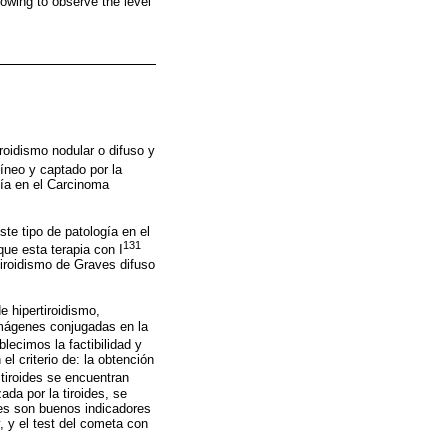
lowing to observe the level
iroidismo nodular o difuso y
íneo y captado por la
mía en el Carcinoma
te tipo de patología en el
131
que esta terapia con I
iroidismo de Graves difuso
e hipertiroidismo,
imágenes conjugadas en la
lecimos la factibilidad y
el criterio de: la obtención
 tiroides se encuentran
da por la tiroides, se
res son buenos indicadores
, y el test del cometa con