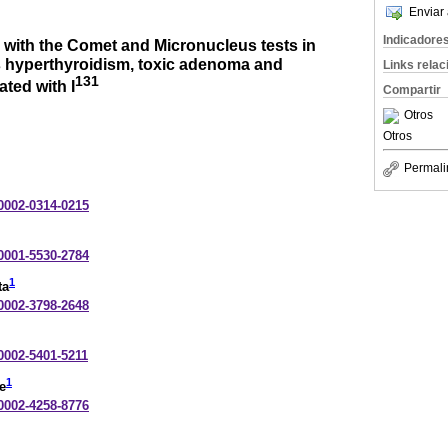
Enviar 
Indicadore
 with the Comet and Micronucleus tests in
us hyperthyroidism, toxic adenoma and
Links rela
131
ted with I
Compartir
Otros
Otros
Permali
-0002-0314-0215
-0001-5530-2784
1
ta
-0002-3798-2648
-0002-5401-5211
1
e
-0002-4258-8776