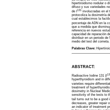
hipertiroidismo nodular o d
difuso y sus variedades no
131
de I
involucradas en el 
protocoliza la dosimetría
cual establecimos la factib
porcentaje de ADN en la co
que a medida que disminuy
referencia en nuevos estud
capacidad de reparación d
distribuir en un periodo d
medio del test del cometa.
Palabras Clave:
Hipertiro
ABSTRACT:
13
Radioactive Iodine 131 (I
hyperthyroidism and in diff
varieties require different
treatment of hyperthyroidi
dosimetry in Nuclear Medic
sensitivity of the tests to
tail turns out to be a good i
decreases, greater repair 
an indicator of treatment 