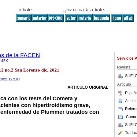
cos de la FACEN
Servicios 
145X
Revista
12 no.2 San Lorenzo dic. 2021
SciELO
n.2021.12.2.88
Articulo
ARTÍCULO ORIGINAL
Españo
ica con los tests del Cometa y
Articu
cientes con hipertiroidismo grave,
Referen
 enfermedad de Plummer tratados con
Como c
SciELO
Traduc