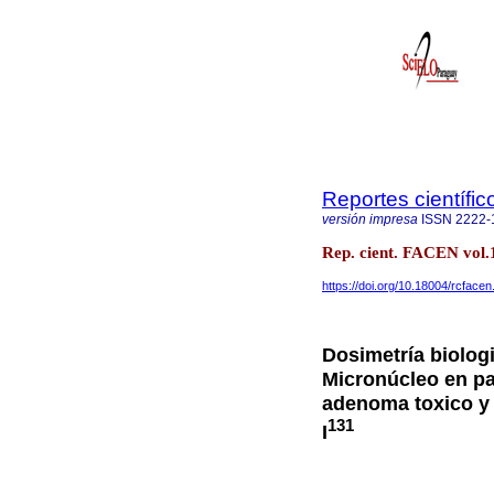
Reportes científi
versión impresa
ISSN
2222-
Rep. cient. FACEN vol.
https://doi.org/10.18004/rcface
Dosimetría biolog
Micronúcleo en pa
adenoma toxico y
131
I