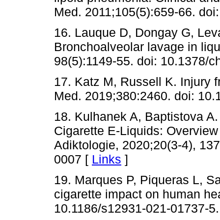
Med. 2011;105(5):659-66. doi
16. Lauque D, Dongay G, Leva
Bronchoalveolar lavage in liqu
98(5):1149-55. doi: 10.1378/c
17. Katz M, Russell K. Injury 
Med. 2019;380:2460. doi: 1
18. Kulhanek A, Baptistova A.
Cigarette E-Liquids: Overview 
Adiktologie, 2020;20(3-4), 13
0007 [
Links
]
19. Marques P, Piqueras L, S
cigarette impact on human hea
10.1186/s12931-021-01737-5.