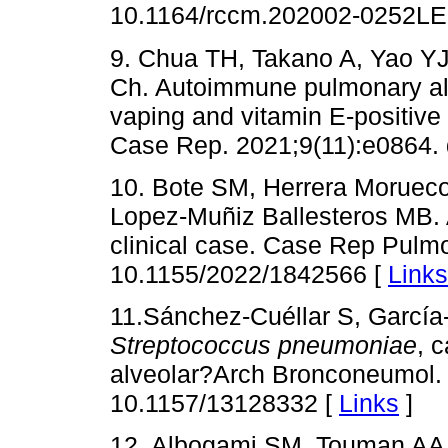
10.1164/rccm.202002-0252LE
9. Chua TH, Takano A, Yao Y
Ch. Autoimmune pulmonary alve
vaping and vitamin E-positive
Case Rep. 2021;9(11):e0864. d
10. Bote SM, Herrera Morueco
Lopez-Muñiz Ballesteros MB. 
clinical case. Case Rep Pulm
10.1155/2022/1842566 [
Links
11.Sánchez-Cuéllar S, García-
Streptococcus pneumoniae
, 
alveolar?Arch Bronconeumol. 2
10.1157/13128332 [
Links
]
12. Albogami SM, Touman AA.