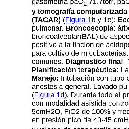
gasometría paO
71,7torr, p
2:
y tomografía computarizada 
(TACAR)
(
Figura 1
b y 1e);
Eco
pulmonar.
Broncoscopía
: ár
broncoalveolar(BAL) de aspec
positivo a la tinción de ácido
para cultivo de micobacterias
comunes.
Diagnostico final
:
Planificación terapéutica:
Lav
Manejo:
Intubación con tubo 
anestesia general. Lavado pul
(
Figura 1
d). Durante todo el p
con modalidad asistida contr
5cmH2O, FiO2 de 100% y frecu
en presión pico de 40-45 cm