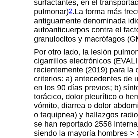
surfactantes, en el transportad
2
pulmonar)
.La forma más frec
antiguamente denominada idio
autoanticuerpos contra el fac
granulocitos y macrófagos (
Por otro lado, la lesión pulm
cigarrillos electrónicos (EVAL
recientemente (2019) para la 
criterios: a) antecedentes de 
en los 90 días previos; b) sínt
torácico, dolor pleurítico o he
vómito, diarrea o dolor abdomi
o taquipnea) y hallazgos radi
se han reportado 2558 interna
siendo la mayoría hombres > 