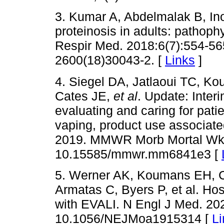
3. Kumar A, Abdelmalak B, In
proteinosis in adults: pathoph
Respir Med. 2018:6(7):554-56
2600(18)30043-2. [
Links
]
4. Siegel DA, Jatlaoui TC, K
Cates JE,
et al
. Update: Inter
evaluating and caring for pati
vaping, product use associated
2019. MMWR Morb Mortal Wkly
10.15585/mmwr.mm6841e3 [
5. Werner AK, Koumans EH, C
Armatas C, Byers P, et al. Ho
with EVALI. N Engl J Med. 20
10.1056/NEJMoa1915314 [
Li