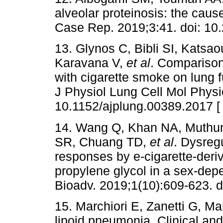
alveolar proteinosis: the caus
Case Rep. 2019;3:41. doi: 10
13. Glynos C, Bibli SI, Katsa
Karavana V,
et al
. Comparison 
with cigarette smoke on lung 
J Physiol Lung Cell Mol Physi
10.1152/ajplung.00389.2017 
14. Wang Q, Khan NA, Muthu
SR, Chuang TD,
et al
. Dysreg
responses by e-cigarette-deri
propylene glycol in a sex-de
Bioadv. 2019;1(10):609-623. d
15. Marchiori E, Zanetti G,
lipoid pneumonia. Clinical and