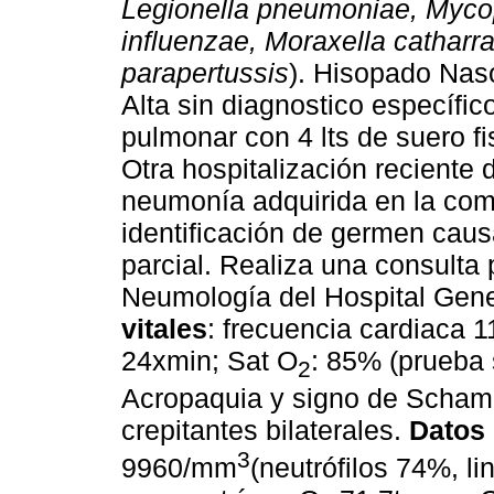
Legionella pneumoniae, Myc
influenzae, Moraxella catharral
parapertussis
). Hisopado Nas
Alta sin diagnostico específic
pulmonar con 4 lts de suero fi
Otra hospitalización reciente
neumonía adquirida en la com
identificación de germen caus
parcial. Realiza una consulta 
Neumología del Hospital Gene
vitales
: frecuencia cardiaca 1
24xmin; Sat O
: 85% (prueba 
2
Acropaquia y signo de Schamr
crepitantes bilaterales.
Datos 
3
9960/mm
(neutrófilos 74%, l