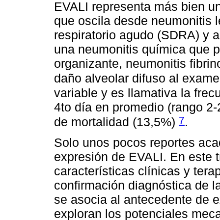
EVALI representa más bien u
que oscila desde neumonitis l
respiratorio agudo (SDRA) y 
una neumonitis química que 
organizante, neumonitis fibri
daño alveolar difuso al exam
variable y es llamativa la fre
4to día en promedio (rango 2-
7
de mortalidad (13,5%)
.
Solo unos pocos reportes ac
expresión de EVALI. En este 
características clínicas y tera
confirmación diagnóstica de 
se asocia al antecedente de 
exploran los potenciales mec