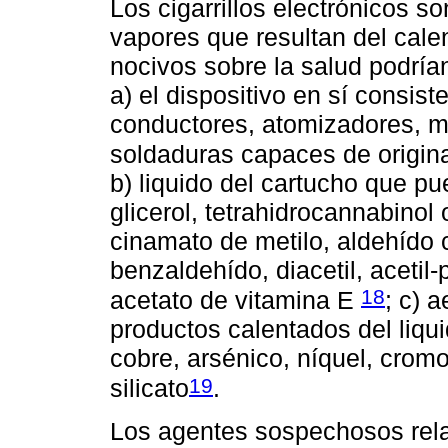
Los cigarrillos electrónicos s
vapores que resultan del cale
nocivos sobre la salud podría
a) el dispositivo en sí consis
conductores, atomizadores, me
soldaduras capaces de origina
b) liquido del cartucho que pu
glicerol, tetrahidrocannabinol 
cinamato de metilo, aldehído
benzaldehído, diacetil, acetil-
18
acetato de vitamina E
; c) 
productos calentados del liqu
cobre, arsénico, níquel, cromo
19
silicato
.
Los agentes sospechosos rela