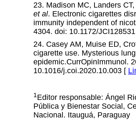
23. Madison MC, Landers CT,
et al
. Electronic cigarettes di
immunity independent of nicot
4304. doi: 10.1172/JCI128531
24. Casey AM, Muise ED, Crot
cigarette use. Mysterious lun
epidemic.CurrOpinImmunol. 20
10.1016/j.coi.2020.10.003 [
Li
1
Editor responsable: Ángel Ri
Pública y Bienestar Social, C
Nacional. Itauguá, Paraguay