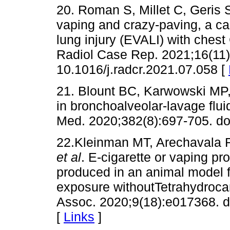
20. Roman S, Millet C, Geris
vaping and crazy-paving, a ca
lung injury (EVALI) with ches
Radiol Case Rep. 2021;16(11)
10.1016/j.radcr.2021.07.058 [
21. Blount BC, Karwowski MP,
in bronchoalveolar-lavage flu
Med. 2020;382(8):697-705. d
22.Kleinman MT, Arechavala R
et al
. E-cigarette or vaping pr
produced in an animal model f
exposure withoutTetrahydrocan
Assoc. 2020;9(18):e017368. 
[
Links
]