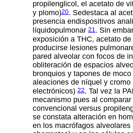
propilenglicol, el acetato de 
20
y plomo)
. Sedestaca al ace
presencia endispositivos ana
21
líquidopulmonar
. Sin embar
exposición a THC, acetato de 
producirse lesiones pulmonar
pared alveolar con focos de i
obliteración de espacios alveo
bronquios y tapones de moco 
aleaciones de níquel y cromo 
22
electrónicos)
. Tal vez la 
mecanismo pues al comparar lo
convencional versus propilengl
se constata alteración en hom
en los macrófagos alveolares