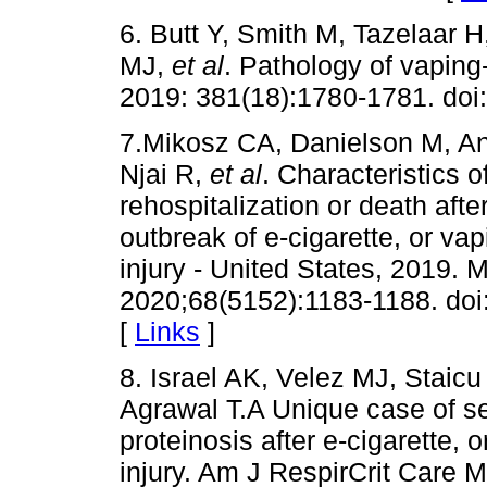
6. Butt Y, Smith M, Tazelaar 
MJ,
et al
. Pathology of vaping
2019: 381(18):1780-1781. do
7.Mikosz CA, Danielson M, An
Njai R,
et al
. Characteristics o
rehospitalization or death afte
outbreak of e-cigarette, or va
injury - United States, 2019
2020;68(5152):1183-1188. d
[
Links
]
8. Israel AK, Velez MJ, Stai
Agrawal T.A Unique case of s
proteinosis after e-cigarette,
injury. Am J RespirCrit Care 