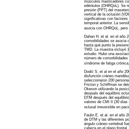
músculos masticadores con
edéntulos (OHRQoL). Se rec
presión (PPT) del masetero
vertical de la oclusión (V
significativas con factores
temporal anterior. La sens
asocia con OHRQoL, pero n
Dahan H. et al. en el año 
comorbilidades se asocia c
hasta qué punto la presenc
TMD. La muestra incluyó 18
estudio. Hubo una asociaci
número de comorbilidades p
síndrome de fatiga crónica
Dodić S. et al en el año 200
disfunción cráneo mandibula
seleccionaron 200 personas
Fricton y Schiffman se det
Okeson utilizando la posic
después del equilibrio oclu
DTM después del equilibrio
valores de CMI II (30 días 
oclusal irreversible en pa
Faulin E. et al. en el año 
de DTM y las diferentes po
ángulo cráneo vertebral fue 
cabeza en el plano frontal