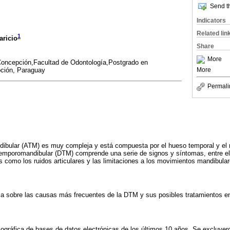
Send th
Indicators
Related lin
1
aricio
Share
More
Concepción,Facultad de Odontología,Postgrado en
pción, Paraguay
More
Permali
dibular (ATM) es muy compleja y está compuesta por el hueso temporal y el ma
emporomandibular (DTM) comprende una serie de signos y síntomas, entre ello
es como los ruidos articulares y las limitaciones a los movimientos mandibular
áfica sobre las causas más frecuentes de la DTM y sus posibles tratamientos e
bliográfica de bases de datos electrónicas de los últimos 10 años. Se excluye