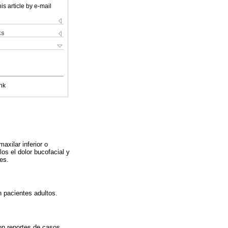
is article by e-mail
ks
nk
xilar inferior o
s el dolor bucofacial y
es.
n pacientes adultos.
ron reportes de casos.