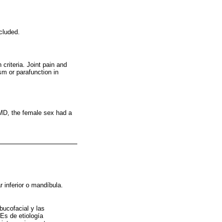
cluded.
 criteria. Joint pain and
m or parafunction in
MD, the female sex had a
 inferior o mandíbula.
bucofacial y las
Es de etiología