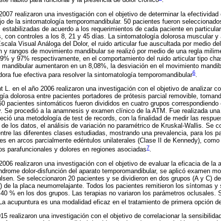
o 2007 realizaron una investigación con el objetivo de determinar la efectividad
jo de la sintomatología temporomandibular. 50 pacientes fueron seleccionados
 estabilizadas de acuerdo a los requerimientos de cada paciente en particula
, con controles a los 8, 21 y 45 días. La sintomatología dolorosa muscular y a
cala Visual Análoga del Dolor, el ruido articular fue auscultada por medio de
n y rangos de movimiento mandibular se realizó por medio de una regla milime
89% y 97% respectivamente, en el comportamiento del ruido articular tipo ch
 mandibular aumentaron en un 8,08%, la desviación en el movimiento mandib
6
adora fue efectiva para resolver la sintomatología temporomandibular
.
nt L. en el año 2006 realizaron una investigación con el objetivo de analizar 
gía dolorosa entre pacientes portadores de prótesis parcial removible, toma
60 pacientes sintomáticos fueron divididos en cuatro grupos correspondiendo
. Se procedió a la anamnesis y examen clínico de la ATM. Fue realizada una
leció una metodología de test de records, con la finalidad de medir las respu
 de los datos, el análisis de variación no paramétrico de Kruskal-Wallis. Se 
 entre las diferentes clases estudiadas, mostrando una prevalencia, para los p
les en arcos parcialmente edéntulos unilaterales (Clase II de Kennedy), como
7
itos parafuncionales y dolores en regiones asociadas
.
 2006 realizaron una investigación con el objetivo de evaluar la eficacia de la 
índrome dolor-disfunción del aparato temporomandibular, se aplicó examen mor
lsen. Se seleccionaron 20 pacientes y se dividieron en dos grupos (A y C) de
) de la placa neumorrelajante. Todos los pacientes remitieron los síntomas y s
 y 40 % en los dos grupos. Las terapias no variaron los parámetros oclusales. 
. La acupuntura es una modalidad eficaz en el tratamiento de primera opción d
015 realizaron una investigación con el objetivo de correlacionar la sensibilida