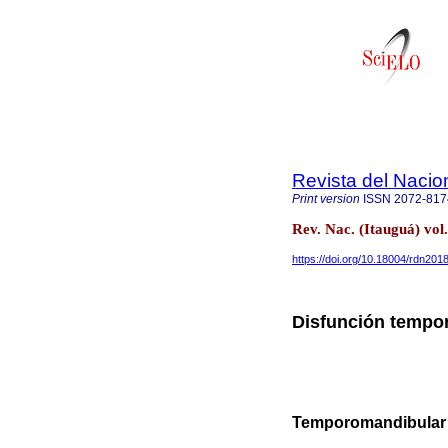
Revista del Nacion
Print version
ISSN
2072-817
Rev. Nac. (Itauguá) vol
https://doi.org/10.18004/rdn20
Disfunción tempor
Temporomandibular 