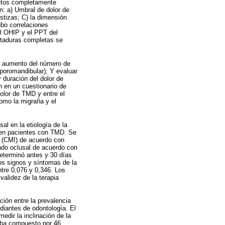
jetos completamente
n: a) Umbral de dolor de
stizas; C) la dimensión
ubo correlaciones
el OHIP y el PPT del
entaduras completas se
el aumento del número de
poromandibular); Y evaluar
 duración del dolor de
n en un cuestionario de
olor de TMD y entre el
omo la migraña y el
sal en la etiología de la
l) en pacientes con TMD. Se
r (CMI) de acuerdo con
rado oclusal de acuerdo con
determinó antes y 30 días
los signos y síntomas de la
ntre 0,076 y 0,346. Los
validez de la terapia
ción entre la prevalencia
diantes de odontología. El
medir la inclinación de la
taba compuesto por 46