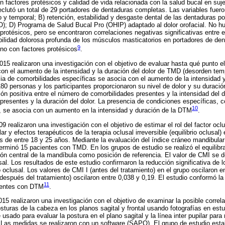
 factores protésicos y calidad de vida relacionada con la salud bucal en su
lutó un total de 29 portadores de dentaduras completas. Las variables fuero
 y temporal; B) retención, estabilidad y desgaste dental de las dentaduras po
DO); D) Programa de Salud Bucal Pro (OHIP) adaptado al dolor orofacial. No h
 protésicos, pero se encontraron correlaciones negativas significativas entre 
ibilidad dolorosa profunda de los músculos masticatorios en portadores de d
9
o con factores protésicos
.
2015 realizaron una investigación con el objetivo de evaluar hasta qué punto 
on el aumento de la intensidad y la duración del dolor de TMD (desorden tem
ia de comorbilidades específicas se asocia con el aumento de la intensidad y
0 personas y los participantes proporcionaron su nivel de dolor y su duració
ón positiva entre el número de comorbilidades presentes y la intensidad del d
resentes y la duración del dolor. La presencia de condiciones específicas, c
10
, se asocia con un aumento en la intensidad y duración de la DTM
.
9 realizaron una investigación con el objetivo de estimar el rol del factor oclu
r y efectos terapéuticos de la terapia oclusal irreversible (equilibrio oclusa
 de entre 18 y 25 años. Mediante la evaluación del índice cráneo mandibula
erminó 15 pacientes con TMD. En los grupos de estudio se realizó el equilib
ión central de la mandíbula como posición de referencia. El valor de CMI se 
sal. Los resultados de este estudio confirmaron la reducción significativa de 
 oclusal. Los valores de CMI I (antes del tratamiento) en el grupo oscilaron e
después del tratamiento) oscilaron entre 0,038 y 0,19. El estudio conformó la 
11
cientes con DTM
.
2015 realizaron una investigación con el objetivo de examinar la posible correla
sturas de la cabeza en los planos sagital y frontal usando fotografías en estu
usado para evaluar la postura en el plano sagital y la línea inter pupilar para 
. Las medidas se realizaron con un software (SAPO). El grupo de estudio es