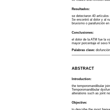
Resultados:
se detectaron 40 artículos 
Se encontró al dolor y al 
bruxismo o parafunción en
Conclusiones:
el dolor de la ATM fue la 
mayor porcentaje el sexo f
Palabras clave:
disfunció
ABSTRACT
Introduction:
the temporomandibular join
Temporomandibular dysfunc
alterations such as joint 
Objective:
to describe the most frequ