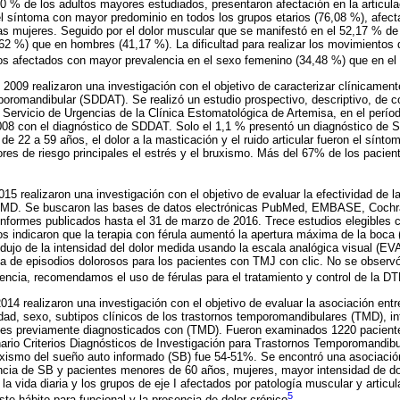
0 % de los adultos mayores estudiados, presentaron afectación en la articul
 el síntoma con mayor predominio en todos los grupos etarios (76,08 %), afec
as mujeres. Seguido por el dolor muscular que se manifestó en el 52,17 % de
62 %) que en hombres (41,17 %). La dificultad para realizar los movimientos d
los afectados con mayor prevalencia en el sexo femenino (34,48 %) que en el
o 2009 realizaron una investigación con el objetivo de caracterizar clínicamen
poromandibular (SDDAT). Se realizó un estudio prospectivo, descriptivo, de co
 Servicio de Urgencias de la Clínica Estomatológica de Artemisa, en el períod
08 con el diagnóstico de SDDAT. Solo el 1,1 % presentó un diagnóstico de S
de 22 a 59 años, el dolor a la masticación y el ruido articular fueron el sínt
ores de riesgo principales el estrés y el bruxismo. Más del 67% de los pacien
015 realizaron una investigación con el objetivo de evaluar la efectividad de la
 TMD. Se buscaron las bases de datos electrónicas PubMed, EMBASE, Cochra
s informes publicados hasta el 31 de marzo de 2016. Trece estudios elegibles 
dos indicaron que la terapia con férula aumentó la apertura máxima de la boc
 de la intensidad del dolor medida usando la escala analógica visual (EVA).
ia de episodios dolorosos para los pacientes con TMJ con clic. No se observ
encia, recomendamos el uso de férulas para el tratamiento y control de la D
2014 realizaron una investigación con el objetivo de evaluar la asociación ent
dad, sexo, subtipos clínicos de los trastornos temporomandibulares (TMD), in
ntes previamente diagnosticados con (TMD). Fueron examinados 1220 paciente
nario Criterios Diagnósticos de Investigación para Trastornos Temporomandi
ruxismo del sueño auto informado (SB) fue 54-51%. Se encontró una asociaci
sencia de SB y pacientes menores de 60 años, mujeres, mayor intensidad de dol
 la vida diaria y los grupos de eje I afectados por patología muscular y articu
5
ste hábito para funcional y la presencia de dolor crónico
.