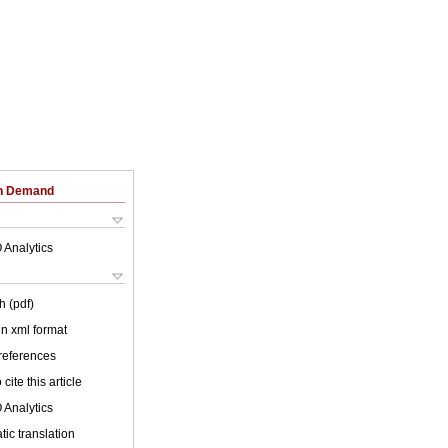
on Demand
 Analytics
h (pdf)
 in xml format
 references
cite this article
 Analytics
ic translation