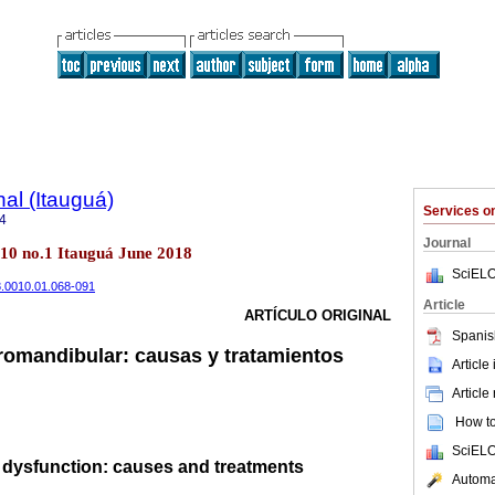
al (Itauguá)
Services 
4
Journal
.10 no.1 Itauguá June 2018
SciELO
18.0010.01.068-091
Article
ARTÍCULO ORIGINAL
Spanis
omandibular: causas y tratamientos
Article
Article
How to 
SciELO
dysfunction: causes and treatments
Automat