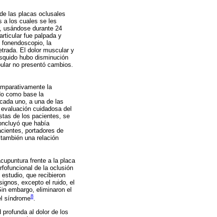
 de las placas oclusales
 a los cuales se les
r, usándose durante 24
rticular fue palpada y
l fonendoscopio, la
trada. El dolor muscular y
asquido hubo disminución
ular no presentó cambios.
comparativamente la
ndo como base la
 cada uno, a una de las
 evaluación cuidadosa del
estas de los pacientes, se
concluyó que había
acientes, portadores de
 también una relación
acupuntura frente a la placa
fofuncional de la oclusión
 estudio, que recibieron
ignos, excepto el ruido, el
Sin embargo, eliminaron el
8
el síndrome
.
d profunda al dolor de los