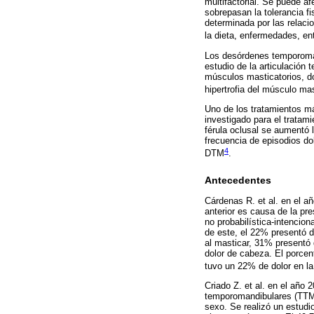
multifactorial. Se puede a
sobrepasan la tolerancia fi
determinada por las relaci
la dieta, enfermedades, ent
Los desórdenes temporoman
estudio de la articulación
músculos masticatorios, dol
hipertrofia del músculo ma
Uno de los tratamientos má
investigado para el tratam
férula oclusal se aumentó l
frecuencia de episodios dol
4
DTM
.
Antecedentes
Cárdenas R. et al. en el añ
anterior es causa de la pr
no probabilística-intencio
de este, el 22% presentó d
al masticar, 31% presentó 
dolor de cabeza. El porcen
tuvo un 22% de dolor en l
Criado Z. et al. en el año 
temporomandibulares (TTM)
sexo. Se realizó un estudi