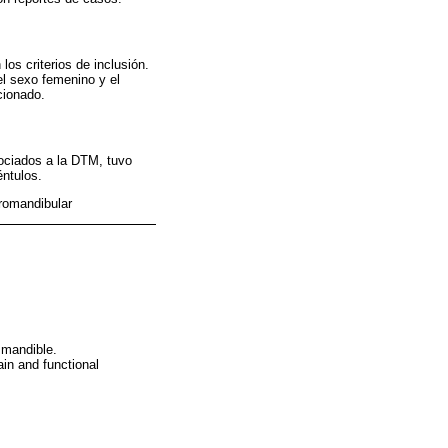
los criterios de inclusión.
el sexo femenino y el
cionado.
sociados a la DTM, tuvo
éntulos.
oromandibular
 mandible.
in and functional