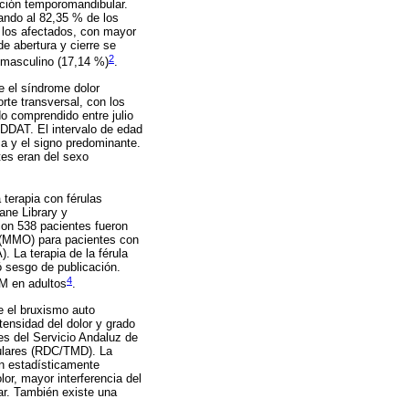
ación temporomandibular.
tando al 82,35 % de los
 los afectados, con mayor
e abertura y cierre se
2
 masculino (17,14 %)
.
te el síndrome dolor
rte transversal, con los
o comprendido entre julio
DDAT. El intervalo de edad
oma y el signo predominante.
tes eran del sexo
 terapia con férulas
ne Library y
con 538 pacientes fueron
a (MMO) para pacientes con
 La terapia de la férula
ó sesgo de publicación.
4
TM en adultos
.
re el bruxismo auto
tensidad del dolor y grado
s del Servicio Andaluz de
bulares (RDC/TMD). La
ón estadísticamente
or, mayor interferencia del
lar. También existe una