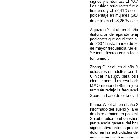
signos y síntomas. El 40,7
Los ruidos articulares fue
hombres y al 72,41 % de l
porcentaje en mujeres (58,
detectó en el 28,26 % de 
Algozaín Y. et al, en el añ
disfunción del aparato tem
pacientes que acudieron al
de 2007 hasta marzo de 20
de mayor frecuencia fue el 
Se identificaron como fact
3
femenino
.
Zhang C. et al. en el año 2
oclusales en adultos con
ClinicalTrials.gov para lo
identificados. Los resulta
MMO menor de 45mm y redujo
también redujo la frecuenc
Sobre la base de esta evid
Blanco A. et al. en el año 
informado del sueño y la e
de dolor crónico en pacie
Salud mediante el cuestio
prevalencia general del b
significativa entre la pre
dolor en las actividades de
asociación positiva entre e