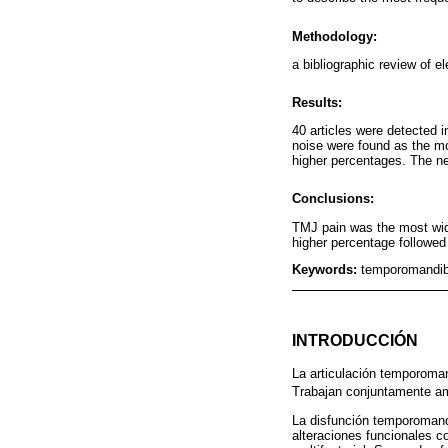
Methodology:
a bibliographic review of e
Results:
40 articles were detected i
noise were found as the m
higher percentages. The n
Conclusions:
TMJ pain was the most wid
higher percentage followed 
Keywords:
temporomandibu
INTRODUCCIÓN
La articulación temporoman
Trabajan conjuntamente am
La disfunción temporomandi
alteraciones funcionales c