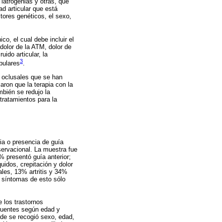
iatrogenias y otras, que
ad articular que está
tores genéticos, el sexo,
, el cual debe incluir el
dolor de la ATM, dolor de
uido articular, la
3
bulares
.
s oclusales que se han
aron que la terapia con la
mbién se redujo la
tratamientos para la
cia o presencia de guía
servacional. La muestra fue
% presentó guía anterior;
idos, crepitación y dolor
ales, 13% artritis y 34%
y síntomas de esto sólo
e los trastornos
cuentes según edad y
nde se recogió sexo, edad,