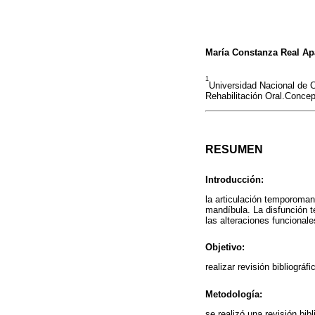
María Constanza Real Ap
1
Universidad Nacional de 
Rehabilitación Oral.Conce
RESUMEN
Introducción:
la articulación temporoman
mandíbula. La disfunción t
las alteraciones funcional
Objetivo:
realizar revisión bibliogr
Metodología:
se realizó una revisión bi