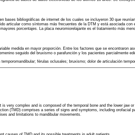
en bases bibliográficas de internet de los cuales se incluyeron 30 que reunían 
ruido articular como síntomas más frecuentes de la DTM y está asociada con 
 mayores porcentajes. La placa neuromiorelajante es el tratamiento más men
variable medida en mayor proporción. Entre los factores que se encontraron a
emenino seguido del bruxismo o parafunción y los pacientes parcialmente ed
n temporomandibular; férulas oclusales; bruxismo; dolor de articulación temp
t is very complex and is composed of the temporal bone and the lower jaw or
tion (TMD) comprises a series of signs and symptoms, including orofacial pa
noises and limitations to mandibular movements.
ent causes of TMD and its possible treatments in adult patients.