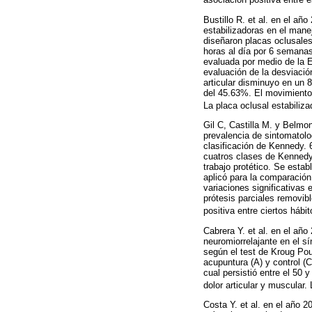
Bustillo R. et al. en el añ
estabilizadoras en el mane
diseñaron placas oclusales
horas al día por 6 semanas
evaluada por medio de la Es
evaluación de la desviació
articular disminuyo en un 
del 45.63%. El movimiento
La placa oclusal estabiliz
Gil C, Castilla M. y Belmo
prevalencia de sintomatolo
clasificación de Kennedy. 
cuatros clases de Kennedy
trabajo protético. Se estab
aplicó para la comparación
variaciones significativas
prótesis parciales removib
positiva entre ciertos háb
Cabrera Y. et al. en el año
neuromiorrelajante en el s
según el test de Kroug Pou
acupuntura (A) y control (C
cual persistió entre el 50
dolor articular y muscular
Costa Y. et al. en el año 2