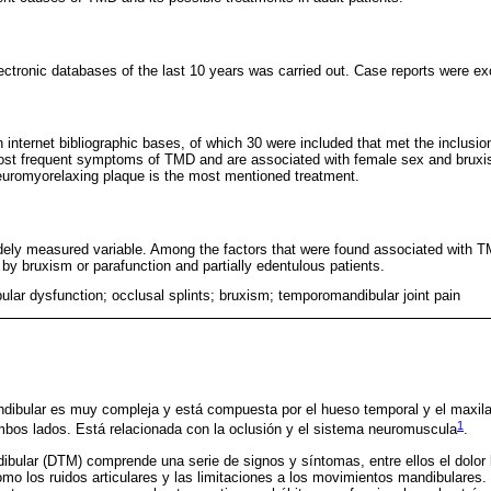
lectronic databases of the last 10 years was carried out. Case reports were ex
n internet bibliographic bases, of which 30 were included that met the inclusion
ost frequent symptoms of TMD and are associated with female sex and bruxis
euromyorelaxing plaque is the most mentioned treatment.
ely measured variable. Among the factors that were found associated with T
by bruxism or parafunction and partially edentulous patients.
lar dysfunction; occlusal splints; bruxism; temporomandibular joint pain
dibular es muy compleja y está compuesta por el hueso temporal y el maxilar
1
bos lados. Está relacionada con la oclusión y el sistema neuromuscula
.
bular (DTM) comprende una serie de signos y síntomas, entre ellos el dolor 
omo los ruidos articulares y las limitaciones a los movimientos mandibulares. 