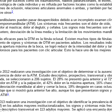
fectar por sucesos como los traumatismos, hábitos parafuncionales, el estrés, 
siológica de cada individuo y es influida por factores locales como la estabilid
ones de oclusión, relaciones articulares anormales o ambas, y también por fac
2
re otros
.
dibulares pueden pasar desapercibidos debido a un incompleto examen clínico
 temporomandibular (ATM). Los síntomas más frecuentes son el dolor de oído, 
or al masticar, dolor al deglutir, y cefalea. Los signos más frecuentes son el r
setero, desviación de la línea media y la limitación de los movimientos mandi
s eficaces para la DTM es la férula oclusal. Existen muchos tipos de férula
iento de signos y síntomas de DTM en pacientes adultos. Los resultados indic
a apertura máxima de la boca, se logró reducir de la intensidad del dolor y ta
orosos para los pacientes con clic articular. Esto la hace uno de los mejores 
o 2012 realizaron una investigación con el objetivo de determinar si la ausen
esencia de dolor en la ATM. Estudio descriptivo, prospectivo, transversal y ob
nada, se seleccionaron a 206 sujetos. El 28% no presentó guía anterior y el 72
olor en ATM y a la palpación, el 42% dolor en la máxima apertura, 16% chasqu
desviación mandibular al abrir y cerrar la boca, 19% desgaste en caras oclus
taje que si mostró guía anterior fue alto, aunque los que presentaron signos 
1
a ATM
.
2013 realizaron una investigación con el objetivo de identificar la prevalencia d
 en los adultos mayores institucionalizados, los signos y síntomas más fre
o descriptivo transversal en 113 adultos mayores. Se aplicó una encuesta do