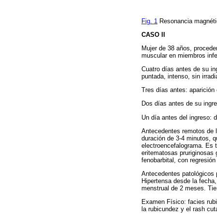
Fig. 1
Resonancia magnétic
CASO II
Mujer de 38 años, proceden
muscular en miembros infer
Cuatro días antes de su ing
puntada, intenso, sin irrad
Tres días antes: aparición 
Dos días antes de su ingre
Un día antes del ingreso: 
Antecedentes remotos de la
duración de 3-4 minutos, q
electroencefalograma. Es 
eritematosas pruriginosas 
fenobarbital, con regresión
Antecedentes patológicos p
Hipertensa desde la fecha,
menstrual de 2 meses. Tien
Examen Físico: facies rubi
la rubicundez y el rash cu