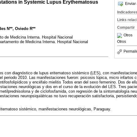
stations in Systemic Lupus Erythematosus
Enviar 
Indicadore
Links rela
Compartir
des N**, Oviedo R**
Otros
o de Medicina Interna. Hospital Nacional
artamento de Medicina Interna. Hospital Nacional
Otros
Permali
es con diagnóstico de lupus eritematoso sistémico (LES), con manifestacione
el periodo 2010. Las manifestaciones fueron: psicosis lúpica, micro infartos 
ntifosfolipídicos y encéfalo mielitis Todos eran del sexo femenino. Dos de ell
taciones neurológicas y dos en el curso de la evolución del LES. Tres pacie
metilprednisolona y de ciclofosfamida, con regresión de la sintomatología ne
estaciones neuropsiquiátricas no tuvo recuperación satisfactoria, persistiend
itematoso sistémico, manifestaciones neurológicas, Paraguay.