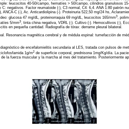
mple: leucocitos 40-50/campo, hematíes > 50/campo, cilindros granulosos 15
 y C: negativos. Factor reumatoide (-), C3 normal, C4: 6,4. ANA 1:80 patrón n
 ANCA-C (-), Ac. Anticardiolipina (-). Proteinuria 522,50 mg/24 hs, Aclaramie
3
uídeo: glucosa 47 mg/dL, proteinorraquia 69 mg/dL, leucocitos 165/mm
, poli
3
atíes 5/mm
, tinta china negativa, VDRL (-). Cultivo (-). Hemocultivos (-), Ec
tis en pequeña cantidad. Radiografía de tórax: derrame pleural bilateral.
al. Resonancia magnética cerebral y de médula espinal: tumefacción de médu
 diagnóstico de encefalomielitis secundaria al LES, tratada con pulsos de met
2
 ciclofosfamida 1g/m
de superficie corporal, prednisona 1mg/Kg/día. La paci
 de la fuerza muscular y la marcha al mes del tratamiento. Posteriormente a