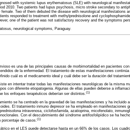
agnosed with systemic lupus erythematosus (SLE) with neurological manifestat
eriod 2010. Two patients had lupus psychosis, micro stroke secondary to antip
e female. Two of them debuted the disease with neurological manifestations an
tients responded to treatment with methylprednisolone and cyclophosphamide 
er, one of the patient was not satisfactory recovery and the symptoms persi
tosus, neurological symptoms, Paraguay.
rvioso es una de las principales causas de morbimortalidad en pacientes con
endidos de la enfermedad. El tratamiento de estas manifestaciones continúa
finido cuál es el medicamento ideal y cuál debe ser la duración del tratamien
ste en intentar tratar todas las manifestaciones neurológicas de la misma m
os con diferente etiopatogenia. Algunas de ellas pueden deberse a inflamaci
(1)
ue los enfoques terapéuticos deberían ser distintos.
tamiento se ha centrado en la gravedad de las manifestaciones y ha incluido a
icoides. El tratamiento inmuno depresor se ha empleado en manifestaciones 
lprednisolona intravenosa, ciclofosfamida, azatioprina, micofenolato, inmunog
onoclonales. Con el descubrimiento del síndrome antifosfolipídico se ha hech
(1)
n porcentaje de casos.
átrico en el LES puede detectarse hasta en un 66% de los casos. Los cuadro