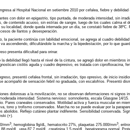
Ingresa al Hospital Nacional en setiembre 2010 por cefalea, fiebre y debilidad
antes con dolor en epigastrio, tipo puntada, de moderada intensidad, sin irra
, de contenido acuoso, sin estrías de sangre, luego de los cuales calma el do
n su localidad, donde queda internada por un día, se constató fiebre de 38ºC.
ccesos de llantos y desesperación.
o, la paciente continúa con labilidad emocional, se agrega al cuadro debilida
e va ascendiendo, dificultándole la marcha y la bipedestación, por lo que gua
so presenta dificultad para orinar.
 la debilidad llegó hasta el nivel de la cintura, se agregó dolor en miembros 
agnostican cistitis aguda y cuadro depresivo, es tratada con ciprofloxacina, f
eso, presentó cefalea frontal, sin irradiación, tipo opresivo, de inicio insidi
e acompañó de sensación febril no graduada, con escalofríos. Presentó dism
ciones dolorosas a la movilización, no se observan deformaciones ni signos 
 moderada intensidad. Sistema nervioso: somnolienta, escala Glasgow 14/15.
o. Pares craneales conservados. Motilidad activa y fuerza muscular en miem
iva, tono y trofismo conservados. Marcha no se puede evaluar por la parapa
res abolidos. Reflejo cutáneo plantar indiferente. Sensibilidad conservada. Si
ski (+).
3
3
000/mm
, hemoglobina 9g/dL, hematocrito 27%, plaquetas 275.000/mm
, erit
88 mg/dL, urea 87,7 mg/dL, creatinina 1,5 mg/dL, hepatograma normal. Proteí