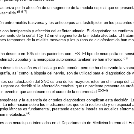
aracteriza por la afección de un segmento de la medula espinal que se present
(5-6-7)
asculitis.
n entre mielitis trasversa y los anticuerpos antifosfolípidos en los pacientes
 con hemiparesia y afección del esfínter urinario. El diagnóstico se confirm
cremento de la señal T1y T2 en el segmento de la médula afectada. El trata
ases tempranas de la mielitis trasversa y los pulsos de ciclofosfamida han mo
e ha descrito en 10% de los pacientes con LES. El tipo de neuropatía es sensi
(3)
polirrradiculopatia y la neuropatía autonómica también se han informado.
 desmielinización es el hallazgo más común, pero se ha observado la vascul
grafía, así como la biopsia del nervio, son de utilidad para el diagnóstico de v
entes con afectación del SNC es uno de los mayores retos en el manejo del 
urgente de decidir si la afectación cerebral que un paciente presenta es orgán
(2-3-4)
ros eventos que acontecen en el curso de la enfermedad.
erogéneas y la ausencia de criterios diagnósticos complican esta decisión. La 
s. La información sobre los medicamentos que está recibiendo y en especial 
opsiquiátricas es fundamental, prestando especial interés en aquellos síntom
(4)
ción metabólica.
s con neurolupus internados en el Departamento de Medicina Interna del Hos