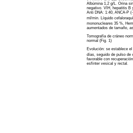
Albúmina 1,2 g/L. Orina si
negativo. VIH, hepatitis B
Anti DNA: 1:40, ANCA-P (-),
ml/min. Líquido cefaloraq
mononucleares 35 %, Hem
aumentados de tamaño, asci
Tomografía de cráneo norm
normal (Fig. 1)
Evolución: se establece el
días, seguido de pulso de
favorable con recuperación
esfínter vesical y rectal.