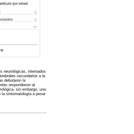
articulo por email
s
cionados
nk
s neurológicas, internados
cerebrales secundarios a la
as debutaron la
ntes respondieron al
urológica, sin embargo, una
o la sintomatología a pesar