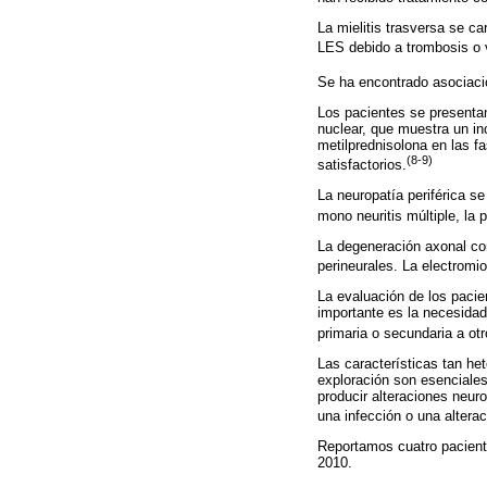
La mielitis trasversa se c
LES debido a trombosis o v
Se ha encontrado asociació
Los pacientes se presentan
nuclear, que muestra un in
metilprednisolona en las f
(8-9)
satisfactorios.
La neuropatía periférica s
mono neuritis múltiple, la 
La degeneración axonal con
perineurales. La electromio
La evaluación de los paci
importante es la necesidad 
primaria o secundaria a ot
Las características tan het
exploración son esenciale
producir alteraciones neur
una infección o una altera
Reportamos cuatro paciente
2010.