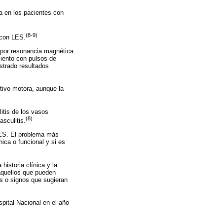
a en los pacientes con
(8-9)
 con LES.
a por resonancia magnética
miento con pulsos de
strado resultados
tivo motora, aunque la
itis de los vasos
(8)
asculitis.
LES. El problema más
ica o funcional y si es
historia clínica y la
aquellos que pueden
as o signos que sugieran
pital Nacional en el año