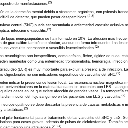
(2)
espectro de manifestaciones.
 es la alteración mental debida a síndromes orgánicos, con psicosis franca 
(2-3)
difícil de detectar, que pueden pasar desapercibidos.
rvioso central (SNC) puede ser secundaria a enfermedad vascular oclusiva no
(2)
ptica, infección o vasculitis.
de lupus neuropsiquiátrico se ha informado en 10%. La afección más frecuent
s de gran calibre también se afectan, aunque en forma infrecuente. Las lesion
(2)
n una vasculitis necrosante o vasculitis leucocitoclastica.
as neurológicas son inespecíficas, como cefalea, fiebre, rigidez de nuca, es
ueden manifestar como una enfermedad tromboembolia, hemorragia, infección o
lorraquídeo (LCR) es muy importante para excluir la presencia de infección. La 
(2)
das oligoclonales no son indicadores específicos de vasculitis del SNC.
den indicar la presencia de lesión focal. La resonancia nuclear magnética m
s periventriculares en la materia blanca en los pacientes con LES. La angio
n aquellos casos en los que existe afección de grandes vasos. La tomografía 
(2)
 la disminución del flujo sanguíneo en los pacientes con LES y vasculitis.
 neuropsiquiátrico se debe descartar la presencia de causas metabólicas e in
(2)
y citostáticos.
n el pilar fundamental para el tratamiento de las vasculitis del SNC y LES. S
nisolona para casos graves, además de pulsos de ciclofosfamida. También s
(2-3-4)
con gammaglobulina intravenosa.