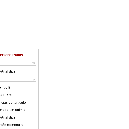
Personalizados
 Analytics
l (pdf)
lo en XML
cias del artículo
itar este artículo
 Analytics
ción automática