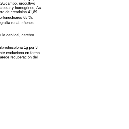
-20/campo, urocultivo
ucleolar y homogéneo, Ac.
nto de creatinina 41,89
morfonucleares 65 %,
ografía renal: riñones
la cervical, cerebro
ilprednisolona 1g por 3
ente evoluciona en forma
parece recuperación del