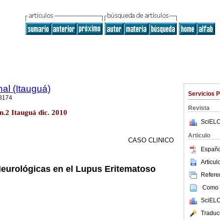
al (Itauguá)
Servicios 
8174
Revista
 n.2 Itauguá dic. 2010
SciELO
Articulo
CASO CLINICO
Españo
Articu
eurológicas en el Lupus Eritematoso
Referen
Como c
SciELO
Traduc