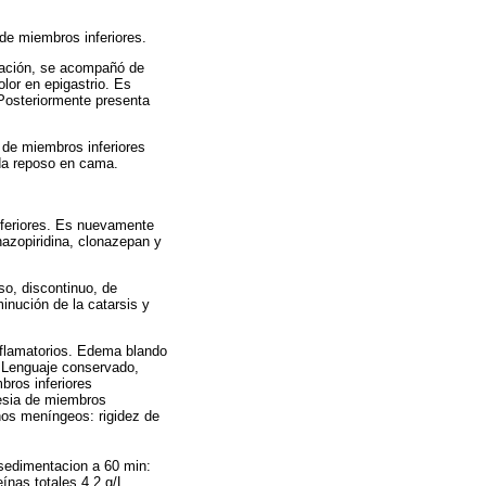
 de miembros inferiores.
diación, se acompañó de
lor en epigastrio. Es
 Posteriormente presenta
d de miembros inferiores
rda reposo en cama.
inferiores. Es nuevamente
enazopiridina, clonazepan y
oso, discontinuo, de
inución de la catarsis y
inflamatorios. Edema blando
 Lenguaje conservado,
bros inferiores
resia de miembros
gnos meníngeos: rigidez de
rosedimentacion a 60 min:
nas totales 4,2 g/L,