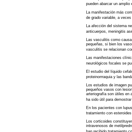
pueden abarcar un amplio 
La manifestación más común
de grado variable, a veces 
La afección del sistema ne
anticuerpos, meningitis asé
Las vasculitis como causa 
pequeñas, si bien los vaso
vasculitis se relacionan co
Las manifestaciones clínic
neurológicos focales se p
El estudio del líquido cefa
proteinorrraquia y las ban
Los estudios de imagen pue
pequeños vasos con lesione
arteriografía son útiles e
ha sido útil para demostrar
En los pacientes con lupus
tratamiento con esteroides 
Los corticoides constituye
intravenosos de metilpred
han recibido tratamiento 