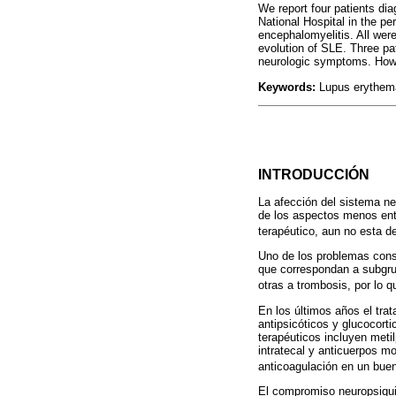
We report four patients di
National Hospital in the p
encephalomyelitis. All wer
evolution of SLE. Three pa
neurologic symptoms. Howev
Keywords:
Lupus erythema
INTRODUCCIÓN
La afección del sistema ne
de los aspectos menos ent
terapéutico, aun no esta de
Uno de los problemas consi
que correspondan a subgrup
otras a trombosis, por lo q
En los últimos años el tra
antipsicóticos y glucocort
terapéuticos incluyen meti
intratecal y anticuerpos m
anticoagulación en un bue
El compromiso neuropsiqui