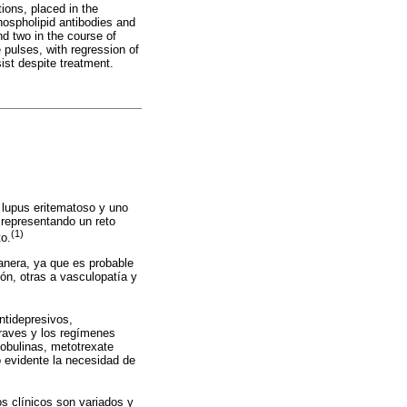
ions, placed in the
hospholipid antibodies and
d two in the course of
pulses, with regression of
st despite treatment.
 lupus eritematoso y uno
 representando un reto
(1)
to.
anera, ya que es probable
ón, otras a vasculopatía y
ntidepresivos,
graves y los regímenes
lobulinas, metotrexate
o evidente la necesidad de
s clínicos son variados y