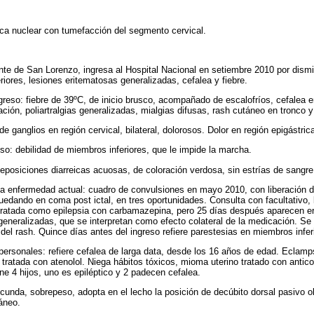
a nuclear con tumefacción del segmento cervical.
te de San Lorenzo, ingresa al Hospital Nacional en setiembre 2010 por dismi
iores, lesiones eritematosas generalizadas, cefalea y fiebre.
reso: fiebre de 39ºC, de inicio brusco, acompañado de escalofríos, cefalea en 
iación, poliartralgias generalizadas, mialgias difusas, rash cutáneo en tronco 
de ganglios en región cervical, bilateral, dolorosos. Dolor en región epigástric
so: debilidad de miembros inferiores, que le impide la marcha.
deposiciones diarreicas acuosas, de coloración verdosa, sin estrías de sangre
 enfermedad actual: cuadro de convulsiones en mayo 2010, con liberación de
uedando en coma post ictal, en tres oportunidades. Consulta con facultativo, l
tratada como epilepsia con carbamazepina, pero 25 días después aparecen 
generalizadas, que se interpretan como efecto colateral de la medicación. Se
 del rash. Quince días antes del ingreso refiere parestesias en miembros infer
ersonales: refiere cefalea de larga data, desde los 16 años de edad. Eclamp
 tratada con atenolol. Niega hábitos tóxicos, mioma uterino tratado con antic
e 4 hijos, uno es epiléptico y 2 padecen cefalea.
cunda, sobrepeso, adopta en el lecho la posición de decúbito dorsal pasivo o
táneo.