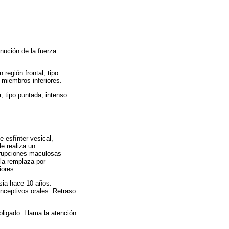
nución de la fuerza
región frontal, tipo
y miembros inferiores.
a, tipo puntada, intenso.
.
 esfínter vesical,
e realiza un
erupciones maculosas
 la remplaza por
iores.
sia hace 10 años.
onceptivos orales. Retraso
bligado. Llama la atención