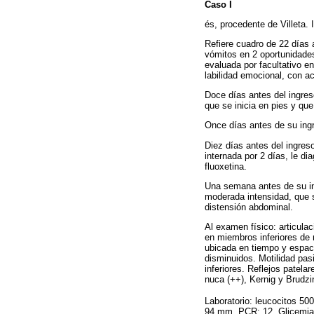
Caso I
és, procedente de Villeta. 
Refiere cuadro de 22 días 
vómitos en 2 oportunidades
evaluada por facultativo e
labilidad emocional, con a
Doce días antes del ingres
que se inicia en pies y qu
Once días antes de su ingre
Diez días antes del ingreso
internada por 2 días, le di
fluoxetina.
Una semana antes de su ingr
moderada intensidad, que s
distensión abdominal.
Al examen físico: articula
en miembros inferiores de
ubicada en tiempo y espaci
disminuidos. Motilidad pas
inferiores. Reflejos patela
nuca (++), Kernig y Brudzin
Laboratorio: leucocitos 5
94 mm. PCR: 12, Glicemia 