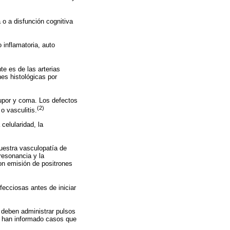
o a disfunción cognitiva
 inflamatoria, auto
e es de las arterias
es histológicas por
tupor y coma. Los defectos
(2)
 vasculitis.
celularidad, la
uestra vasculopatía de
resonancia y la
con emisión de positrones
fecciosas antes de iniciar
e deben administrar pulsos
e han informado casos que