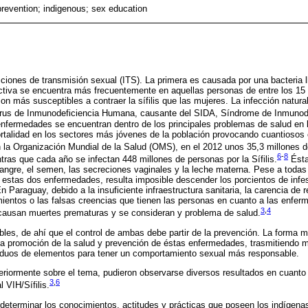
prevention; indigenous; sex education
fecciones de transmisión sexual (ITS). La primera es causada por una bacteri
ctiva se encuentra más frecuentemente en aquellas personas de entre los 15
 más susceptibles a contraer la sífilis que las mujeres. La infección natural
irus de Inmunodeficiencia Humana, causante del SIDA, Síndrome de Inmunodef
fermedades se encuentran dentro de los principales problemas de salud en l
rtalidad en los sectores más jóvenes de la población provocando cuantiosos 
la Organización Mundial de la Salud (OMS), en el 2012 unos 35,3 millones 
6
-
8
tras que cada año se infectan 448 millones de personas por la Sífilis.
Ésta
sangre, el semen, las secreciones vaginales y la leche materna. Pese a todas
ir estas dos enfermedades, resulta imposible descender los porcientos de in
n Paraguay, debido a la insuficiente infraestructura sanitaria, la carencia de r
imientos o las falsas creencias que tienen las personas en cuanto a las enfe
3
,
4
s, causan muertes prematuras y se consideran y problema de salud.
tables, de ahí que el control de ambas debe partir de la prevención. La forma 
a promoción de la salud y prevención de éstas enfermedades, trasmitiendo 
viduos de elementos para tener un comportamiento sexual más responsable.
eriormente sobre el tema, pudieron observarse diversos resultados en cuanto 
3
,
6
l VIH/Sífilis.
 determinar los conocimientos, actitudes y prácticas que poseen los indígen