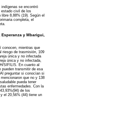
s indígenas se encontró
estado civil de los
 libre 8,88% (19). Según el
primaria completa, el
eta.
 Esperanza y Mbarigui,
sí conocen, mientras que
 riesgo de trasmisión, 109
eja única y no infectada
eja única y no infectada,
IH/SIFILIS. En cuanto al
e pueden transmitir de esa
Al preguntar si conocían si
as mencionaron que no y 138
saludable pueda tener
estas enfermedades. Con la
 43,93%(94) de los
 y el 20,56% (44) tiene un