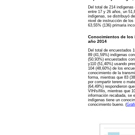
Del total de 214 indígenas
entre 17 y 26 años, un 51,
indígenas, se distribuyó d
nivel de instrucción de lo
63,55% (136) primaria inco
Conocimientos de los 
año 2014
Del total de encuestados 
89 (41,59%) indígenas cono
(50,93%) encuestados cont
y110 (51,40%) usando prese
104 (48,60%) de los encues
conocimiento de la transmi
forma, mientras que 83 (38
por compartir terere o mat
(64,49%) respondieron que
VIH/sífilis, mientras que
información recabada, se e
indígenas tiene un conocimi
conocimiento bueno. (
Gráf