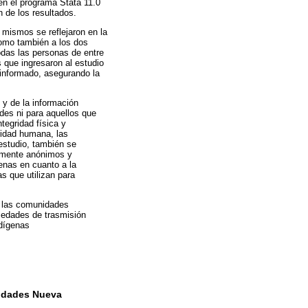
en el programa Stata 11.0
n de los resultados.
s mismos se reflejaron en la
 como también a los dos
das las personas de entre
s que ingresaron al estudio
o informado, asegurando la
 y de la información
ades ni para aquellos que
ntegridad física y
nidad humana, las
estudio, también se
almente anónimos y
genas en cuanto a la
s que utilizan para
n las comunidades
rmedades de trasmisión
ndígenas
nidades Nueva