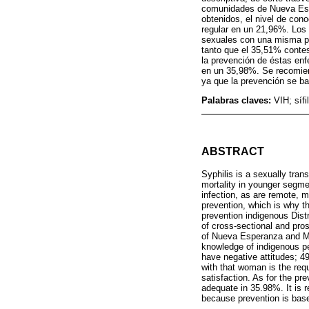
comunidades de Nueva Espe
obtenidos, el nivel de cono
regular en un 21,96%. Los 
sexuales con una misma pe
tanto que el 35,51% contes
la prevención de éstas enf
en un 35,98%. Se recomiend
ya que la prevención se ba
Palabras claves:
VIH; síf
ABSTRACT
Syphilis is a sexually tran
mortality in younger segme
infection, as are remote, m
prevention, which is why t
prevention indigenous Dist
of cross-sectional and pr
of Nueva Esperanza and Mba
knowledge of indigenous pe
have negative attitudes; 
with that woman is the re
satisfaction. As for the p
adequate in 35.98%. It is 
because prevention is bas