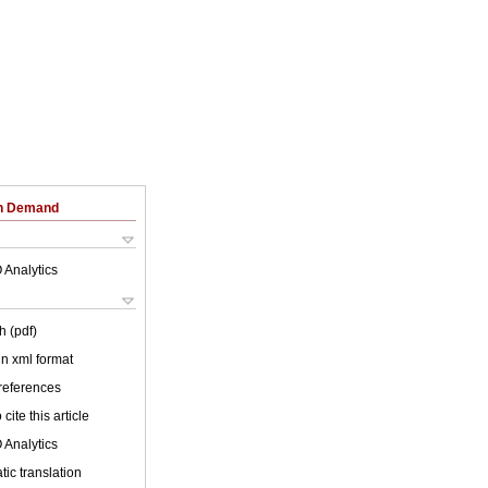
on Demand
 Analytics
h (pdf)
 in xml format
 references
cite this article
 Analytics
ic translation