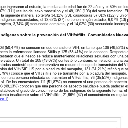
 que ingresaron al estudio, la mediana de edad fue de 22 años y el 50% de lo
87% (111) resulto del sexo masculino y el 48,13% (103) del sexo femenino. El 
e la siguiente manera, soltero/a 34,11% (73), casados/as 57,01% (122) y unión
s indígenas encuestados, el 12,62% (27) no tienen ningún estudio, 6,07% (13) 
mpleta, 3,74% (8) secundaria completa, y el 14,02% (30) secundaria incompl
indígenas sobre la prevención del VIH/sífilis. Comunidades Nueva
108 (50,47%) no conocen en que consiste el VIH, en tanto que 106 (49,53%) 
cen la enfermedad llamada Sífilis y 125 (58,41%) no la conocen. Respecto al
estaron que el riesgo se reduce manteniendo relaciones sexuales con una par
rvativo. Un total de 105 (49,07%) contestó lo contrario, en relación a una par
tados contestó que el preservativo no reduce el riesgo de transmisión del V
sión del VIH/SIFILIS por la picadura del mosquito, 131 (61,21%) refirió que s
,79%) conoce que el VIH/sífilis no se transmite por la picadura del mosquito. 
e con una persona infectada se trasmiten el VIH/sífilis, 76 (35,51%) indígen
 sí. De los encuestados 111 (51,87%) no conocen si una persona de aspecto 
 103 (48,13%) conocen que una persona de aspecto saludable pueda padecer 
stableció el grado de conocimiento de los indígenas de la siguiente forma: el
ento insuficiente sobre el VIH/sífilis, 21,96% (47) el conocimiento es regular
ico 1
).