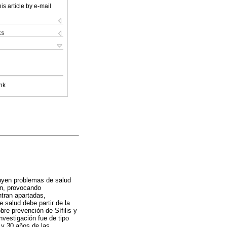
is article by e-mail
ks
nk
tuyen problemas de salud
ón, provocando
tran apartadas,
 salud debe partir de la
bre prevención de Sífilis y
nvestigación fue de tipo
 y 30 años de las