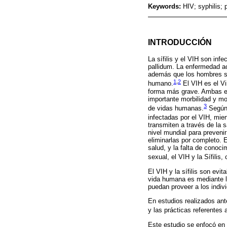
Keywords:
HIV; syphilis; 
INTRODUCCIÓN
La sífilis y el VIH son in
pallidum. La enfermedad a
además que los hombres son
1
,
2
humano.
El VIH es el V
forma más grave. Ambas en
importante morbilidad y mo
3
de vidas humanas.
Según 
infectadas por el VIH, mien
transmiten a través de la 
nivel mundial para preven
eliminarlas por completo. E
salud, y la falta de conoc
sexual, el VIH y la Sífili
El VIH y la sífilis son evi
vida humana es mediante l
puedan proveer a los indi
En estudios realizados ant
y las prácticas referentes a
Este estudio se enfocó en