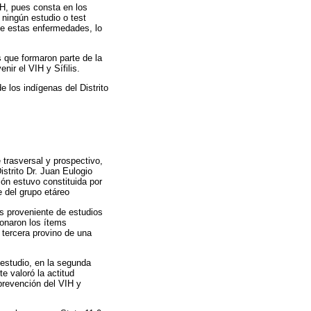
IH, pues consta en los
ningún estudio o test
de estas enfermedades, lo
s que formaron parte de la
ir el VIH y Sífilis.
e los indígenas del Distrito
e trasversal y prospectivo,
strito Dr. Juan Eulogio
ón estuvo constituida por
e del grupo etáreo
as proveniente de estudios
onaron los ítems
 tercera provino de una
 estudio, en la segunda
e valoró la actitud
 prevención del VIH y