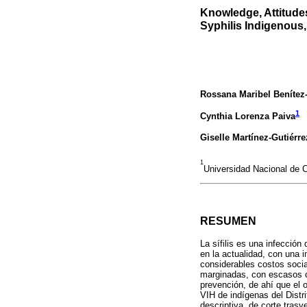
Knowledge, Attitude
Syphilis Indigenous, 
Rossana Maribel Benítez
1
Cynthia Lorenza Paiva
Giselle Martínez-Gutiérre
1
Universidad Nacional de 
RESUMEN
La sífilis es una infecció
en la actualidad, con una 
considerables costos soci
marginadas, con escasos co
prevención, de ahí que el o
VIH de indígenas del Distr
descriptiva, de corte tras