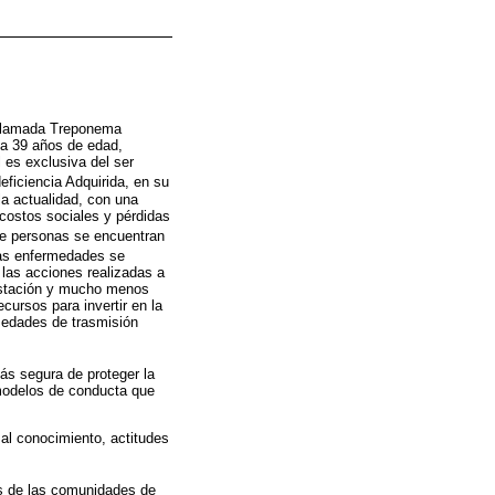
a llamada Treponema
 a 39 años de edad,
 es exclusiva del ser
iciencia Adquirida, en su
a actualidad, con una
costos sociales y pérdidas
de personas se encuentran
s enfermedades se
 las acciones realizadas a
festación y mucho menos
ecursos para invertir en la
rmedades de trasmisión
más segura de proteger la
modelos de conducta que
al conocimiento, actitudes
as de las comunidades de