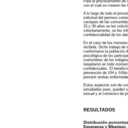
Para el procesamiento de l
con el cual se crearon las 
A lo largo de todo el proce
solicitud del permiso corre
caciques de las comunidad
15 y 30 años se les solicit
voluntariamente, se les inf
confidencialidad de los da
En el caso de los menores 
recibida. Dicho trabajo de
conformaron la población de
psicológica de los partici
costumbres de los indígen
respetaron en todo moment
confidenciales. El benefic
prevención de VIH y Sífili
prevenir ambas enfermeda
Estos aspectos son de cons
estudiadas pues, pueden se
sexual y el comienzo de p
RESULTADOS
Distribución porcentu
Esperanza y Mbarigui,