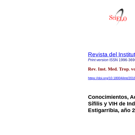
Revista del Instit
Print version
ISSN
1996-369
Rev. Inst. Med. Trop. v
https://doi.org/10.18004/imt/20
Conocimientos, Ac
Sífilis y VIH de In
Estigarribia, año 