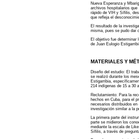
Nueva Esperanza y Mbarigui 
archivos hospitalarios que
rápido de VIH y Sífilis, d
que refleja el desconocimi
El resultado de la investig
misma, pues se pudo dar con
El objetivo fue determinar 
de Juan Eulogio Estigarrib
MATERIALES Y MÉ
Diseño del estudio: El trab
se realizó durante los mes
Estigarribia, específicam
214 indígenas de 15 a 30 a
Reclutamiento: Para la rec
hechos en Cuba, para el p
necesarios distribuidos en
investigación similar a la
La primera parte del instr
parte se midieron los conoc
mediante la escala de Liker
Sífilis, a través de pregun