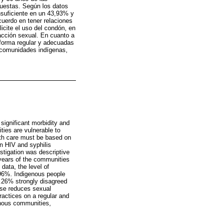
uestas. Según los datos
insuficiente en un 43,93% y
uerdo en tener relaciones
cite el uso del condón, en
acción sexual. En cuanto a
 forma regular y adecuadas
s comunidades indígenas,
 significant morbidity and
ties are vulnerable to
alth care must be based on
n HIV and syphilis
stigation was descriptive
years of the communities
data, the level of
.96%. Indigenous people
.26% strongly disagreed
use reduces sexual
ractices on a regular and
enous communities,