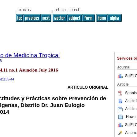
uto de Medicina Tropical
Services 
6
Journal
ol.11 no.1 Asunción July 2016
SciELO
1611135-44
Article
ARTÍCULO ORIGINAL
Spanis
titudes y Prácticas sobre Prevención de
Article
dígenas, Distrito Dr. Juan Eulogio
Article
2014
How to 
SciELO
Automat