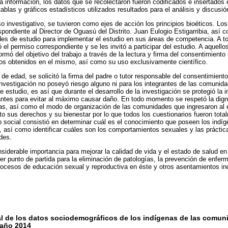
a información, los datos que se recolectaron fueron codificados e insertados 
tablas y gráficos estadísticos utilizados resultados para el análisis y discusió
so investigativo, se tuvieron como ejes de acción los principios bioéticos. Lo
spondiente al Director de Oguasú del Distrito. Juan Eulogio Estigarribia, así
es de estudio para implementar el estudio en sus áreas de competencia. A to
ó el permiso correspondiente y se les invitó a participar del estudio. A aquello
ormó del objetivo del trabajo a través de la lectura y firma del consentimient
tos obtenidos en el mismo, así como su uso exclusivamente científico.
de edad, se solicitó la firma del padre o tutor responsable del consentimiento
 investigación no poseyó riesgo alguno ni para los integrantes de las comunid
 estudio, es así que durante el desarrollo de la investigación se protegió la i
pantes para evitar al máximo causar daño. En todo momento se respetó la dig
as, así como el modo de organización de las comunidades que ingresaron al 
o sus derechos y su bienestar por lo que todos los cuestionarios fueron tot
io social consistió en determinar cuál es el conocimiento que poseen los indí
s, así como identificar cuáles son los comportamientos sexuales y las práctica
des.
iderable importancia para mejorar la calidad de vida y el estado de salud e
r punto de partida para la eliminación de patologías, la prevención de enfe
rocesos de educación sexual y reproductiva en éste y otros asentamientos i
al de los datos sociodemográficos de los indígenas de las comu
 año 2014