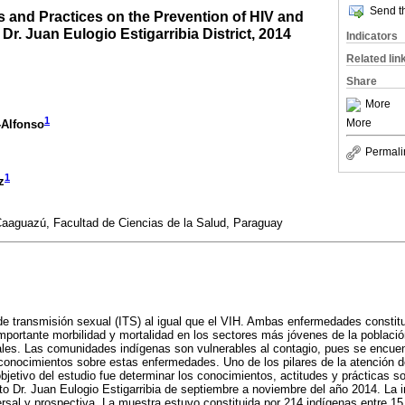
Send th
s and Practices on the Prevention of HIV and
Dr. Juan Eulogio Estigarribia District, 2014
Indicators
Related lin
Share
More
1
More
-Alfonso
Permali
1
z
Caaguazú, Facultad de Ciencias de la Salud, Paraguay
n de transmisión sexual (ITS) al igual que el VIH. Ambas enfermedades consti
importante morbilidad y mortalidad en los sectores más jóvenes de la poblaci
ales. Las comunidades indígenas son vulnerables al contagio, pues se encuen
nocimientos sobre estas enfermedades. Uno de los pilares de la atención de
bjetivo del estudio fue determinar los conocimientos, actitudes y prácticas so
ito Dr. Juan Eulogio Estigarribia de septiembre a noviembre del año 2014. La i
versal y prospectiva. La muestra estuvo constituida por 214 indígenas entre 15