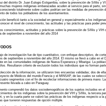
del distrito Dr. Juan Eulogio Estigarribia, sobre la prevención de Sífilis y V
 muchas mujeres indígenas embarazadas acuden al servicio para el parto, sin 
esconociendo totalmente sobre cuáles podrían ser las medidas de prevención 
ento de todos los pobladores de los asentamientos.
ación benefició tanto a la sociedad en general y especialmente a los indígena
ocer el nivel de conocimiento, las actitudes y las prácticas para poder preven
los conocimientos, actitudes y prácticas sobre la prevención de Sífilis y VIH d
ia de septiembre a noviembre del año 2014
TODOS
ajo de investigación fue de tipo cuantitativo, con enfoque descriptivo, de cort
es de septiembre a noviembre del año 2014. El mismo se llevó a cabo en el Di
ente en las comunidades indígenas de Nueva Esperanza y Mbarigui. La poblaci
ños. Resultaron criterio de exclusión todos los individuos que no forman part
olección de la información, se utilizaron tres encuestas validadas; dos de ell
royecto de Médicos del mundo-Francia y el MINSAP, de las cuales se selecci
 cuatro segmentos con el fin de recolectar informaciones de primera mano. La
 presente llevada a cabo en Paraguay.
umento comprendió los datos sociodemográficos de los sujetos incluidos en el
imientos de los indígenas sobre la prevención del VIH y Sífilis, la tercera part
t, y en la cuarta parte se valoró las prácticas de los indígenas respecto a la
tas que tuvieron respuestas de opción múltiple.