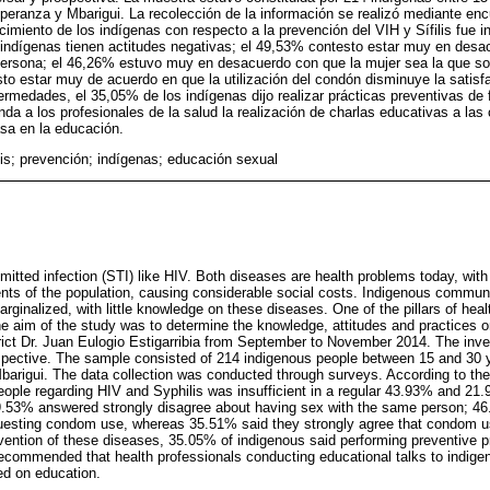
ranza y Mbarigui. La recolección de la información se realizó mediante enc
cimiento de los indígenas con respecto a la prevención del VIH y Sífilis fue 
indígenas tienen actitudes negativas; el 49,53% contesto estar muy en desac
rsona; el 46,26% estuvo muy en desacuerdo con que la mujer sea la que soli
to estar muy de acuerdo en que la utilización del condón disminuye la satisf
ermedades, el 35,05% de los indígenas dijo realizar prácticas preventivas de
a a los profesionales de la salud la realización de charlas educativas a la
sa en la educación.
ilis; prevención; indígenas; educación sexual
smitted infection (STI) like HIV. Both diseases are health problems today, with
nts of the population, causing considerable social costs. Indigenous communi
arginalized, with little knowledge on these diseases. One of the pillars of he
he aim of the study was to determine the knowledge, attitudes and practices o
rict Dr. Juan Eulogio Estigarribia from September to November 2014. The inve
ospective. The sample consisted of 214 indigenous people between 15 and 30 
rigui. The data collection was conducted through surveys. According to the 
ople regarding HIV and Syphilis was insufficient in a regular 43.93% and 21
49.53% answered strongly disagree about having sex with the same person; 46
questing condom use, whereas 35.51% said they strongly agree that condom 
revention of these diseases, 35.05% of indigenous said performing preventive p
recommended that health professionals conducting educational talks to indig
ed on education.