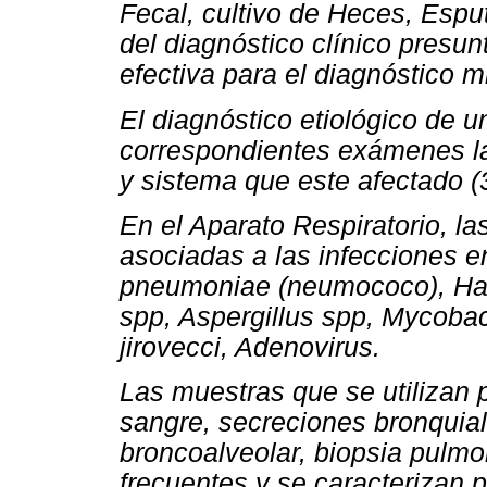
Fecal, cultivo de Heces, Esput
del diagnóstico clínico presu
efectiva para el diagnóstico mi
El diagnóstico etiológico de 
correspondientes exámenes lab
y sistema que este afectado (
En el Aparato Respiratorio, 
asociadas a las infecciones e
pneumoniae
(neumococo),
Ha
spp, Aspergillus spp, Mycoba
jirovecci,
Adenovirus.
Las muestras que se utilizan 
sangre, secreciones bronquial
broncoalveolar, biopsia pulmo
frecuentes y se caracterizan 