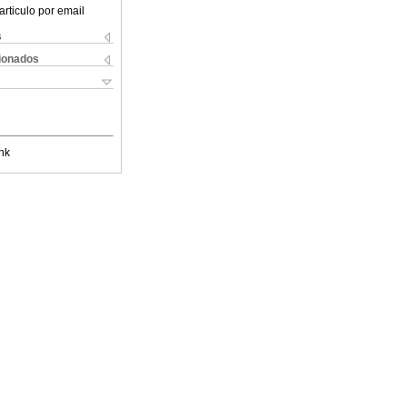
articulo por email
s
cionados
nk