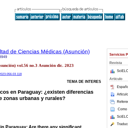
ltad de Ciencias Médicas (Asunción)
Servicios 
8949
Revista
sunción) vol.56 no.3 Asunción dic. 2023
SciELO
/2023.056.03.118
Articulo
TEMA DE INTERES
Españo
icos en Paraguay: ¿existen diferencias
Articu
re zonas urbanas y rurales?
Referen
Como c
SciELO
Traduc
in Paraguay: Are there any significant