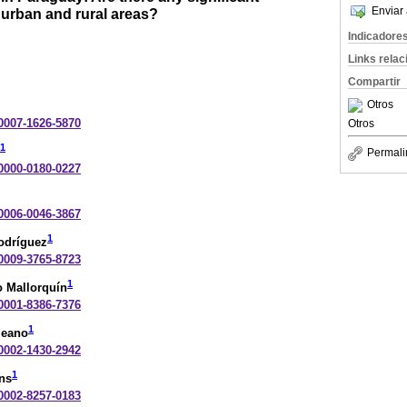
Enviar 
 urban and rural areas?
Indicadore
Links rela
Compartir
Otros
-0007-1626-5870
Otros
1
Permali
-0000-0180-0227
-0006-0046-3867
1
odríguez
-0009-3765-8723
1
 Mallorquín
-0001-8386-7376
1
leano
-0002-1430-2942
1
ns
-0002-8257-0183