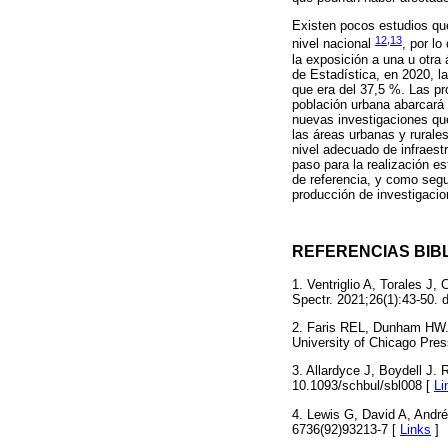
Existen pocos estudios que
12
,
13
nivel nacional
, por l
la exposición a una u otra
de Estadística, en 2020, la
que era del 37,5 %. Las pr
población urbana abarcará 
nuevas investigaciones que
las áreas urbanas y rural
nivel adecuado de infraest
paso para la realización e
de referencia, y como segu
producción de investigacion
REFERENCIAS BIB
1. Ventriglio A, Torales J
Spectr. 2021;26(1):43-50.
2. Faris REL, Dunham HW. 
University of Chicago Pres
3. Allardyce J, Boydell J.
10.1093/schbul/sbl008 [
Li
4. Lewis G, David A, André
6736(92)93213-7 [
Links
]