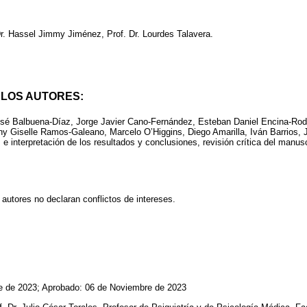
Dr. Hassel Jimmy Jiménez, Prof. Dr. Lourdes Talavera.
 LOS AUTORES:
osé Balbuena-Díaz, Jorge Javier Cano-Fernández, Esteban Daniel Encina-Rod
y Giselle Ramos-Galeano, Marcelo O’Higgins, Diego Amarilla, Iván Barrios, J
s e interpretación de los resultados y conclusiones, revisión crítica del manusc
 autores no declaran conflictos de intereses.
e de 2023; Aprobado: 06 de Noviembre de 2023