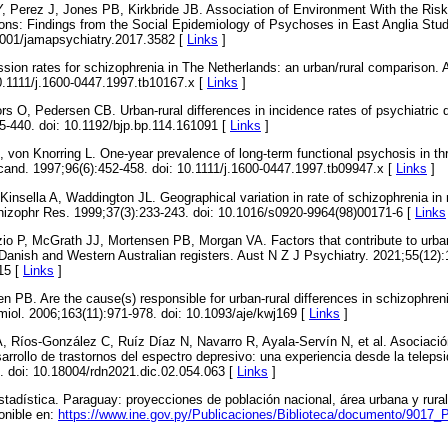
, Perez J, Jones PB, Kirkbride JB. Association of Environment With the Ris
ions: Findings from the Social Epidemiology of Psychoses in East Anglia Stu
.1001/jamapsychiatry.2017.3582 [
Links
]
sion rates for schizophrenia in The Netherlands: an urban/rural comparison.
0.1111/j.1600-0447.1997.tb10167.x [
Links
]
s O, Pedersen CB. Urban-rural differences in incidence rates of psychiatric 
5-440. doi: 10.1192/bjp.bp.114.161091 [
Links
]
 von Knorring L. One-year prevalence of long-term functional psychosis in thr
cand. 1997;96(6):452-458. doi: 10.1111/j.1600-0447.1997.tb09947.x [
Links
]
insella A, Waddington JL. Geographical variation in rate of schizophrenia in r
chizophr Res. 1999;37(3):233-243. doi: 10.1016/s0920-9964(98)00171-6 [
Links
zio P, McGrath JJ, Mortensen PB, Morgan VA. Factors that contribute to urban-
anish and Western Australian registers. Aust N Z J Psychiatry. 2021;55(12):
15 [
Links
]
PB. Are the cause(s) responsible for urban-rural differences in schizophrenia
miol. 2006;163(11):971-978. doi: 10.1093/aje/kwj169 [
Links
]
 A, Ríos-González C, Ruíz Díaz N, Navarro R, Ayala-Servín N, et al. Asociació
sarrollo de trastornos del espectro depresivo: una experiencia desde la telepsi
3. doi: 10.18004/rdn2021.dic.02.054.063 [
Links
]
Estadística. Paraguay: proyecciones de población nacional, área urbana y rura
onible en:
https://www.ine.gov.py/Publicaciones/Biblioteca/documento/9017_