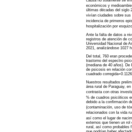
causa no solamente se limit
económicos y medioambient
últimas décadas del siglo 
vivían ciudades sobre sus 
incidencia de primeros epis
hospitalización por esquiz
Ante la falta de datos a n
registros de atención de c
Universidad Nacional de As
2021, analizándose 1027 hi
Del total, 760 eran proced
trastorno del espectro psi
(mediana de 40 años). De l
de psicosis en relación co
cuadrado corregida=0.1126
Nuestros resultados prelim
área rural de Paraguay, en
contrasta con otras invest
% de cuadros psicóticos en
debido a la confirmación d
(contaminación, uso de tóx
relacionados con la vida r
así como el lugar de nacim
externos que tienen un rol
rural, así como probables f
que podrían haber afectado