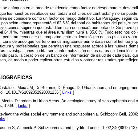
 se enfoquen en el área de residencia como factor de riesgo para el desarrol
o que los nuestros resultados son todavía difíciles de contrastar y no se pued
 área se considere como un factor de riesgo definitivo. En Paraguay, según dat
 población urbana representó el 62,5 % del total de habitantes del país, super
oyecciones sugieren que esta diferencia continuará aumentando. Se prevé que
el 64,4 %, mientras que el área rural disminuirá al 35,6 %. Todo esto nos obl
 permitan reconocer el comportamiento epidemiológico de las psicosis y otr
es, considerando que los fenómenos migratorios aumentarán con el tiempo y q
ructura y profesionales que permitan una respuesta acorde a las nuevas dema
stas investigaciones podría ser la informatización de los datos epidemiológico
ndo paso, la creación de un banco de información de salud de cada país, que
es, de modo a poder replicar otros estudios y obtener resultados que reflejen 
LIOGRAFICAS
, Castaldelli-Maia JM, De Berardis D, Bhugra D. Urbanization and emerging me
 doi: 10.1017/S1092852920001236 [
Links
]
Mental Disorders in Urban Areas. An ecological study of schizophrenia and 
s; 1939. [
Links
]
 Review: the wider social environment and schizophrenia. Schizophr Bull. 2006;
nks
]
asson S, Allebeck P. Schizophrenia and city life. Lancet. 1992;340(8812):137