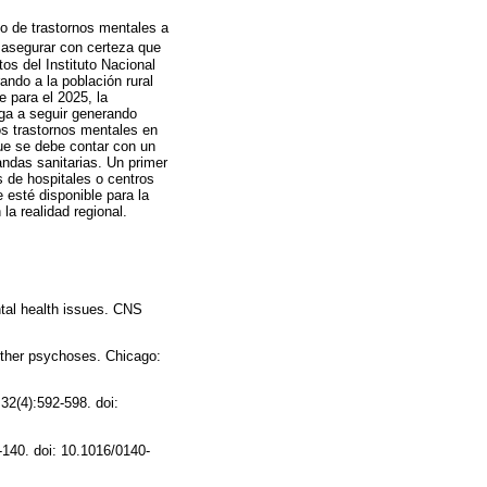
lo de trastornos mentales a
e asegurar con certeza que
os del Instituto Nacional
ando a la población rural
 para el 2025, la
iga a seguir generando
os trastornos mentales en
ue se debe contar con un
ndas sanitarias. Un primer
s de hospitales o centros
 esté disponible para la
la realidad regional.
ntal health issues. CNS
other psychoses. Chicago:
32(4):592-598. doi:
-140. doi: 10.1016/0140-