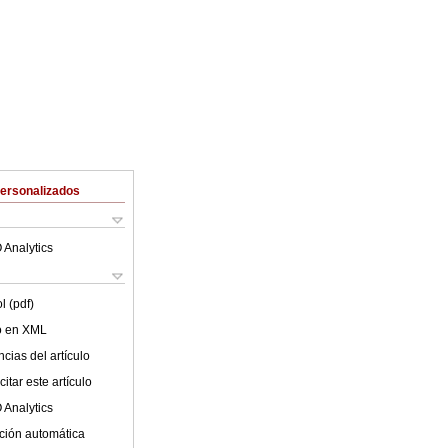
Personalizados
 Analytics
l (pdf)
lo en XML
cias del artículo
itar este artículo
 Analytics
ción automática