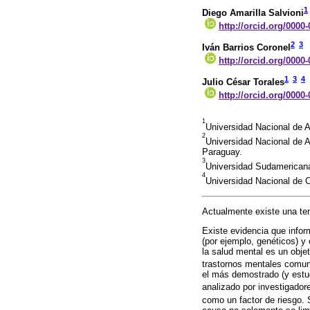
1
Diego Amarilla Salvioni
http://orcid.org/0000
2
3
Iván Barrios Coronel
http://orcid.org/0000
1
3
4
Julio César Torales
http://orcid.org/0000
1
Universidad Nacional de 
2
Universidad Nacional de A
Paraguay.
3
Universidad Sudamericana
4
Universidad Nacional de C
Actualmente existe una te
Existe evidencia que infor
(por ejemplo, genéticos) y 
la salud mental es un obje
trastornos mentales com
el más demostrado (y estud
analizado por investigadore
como un factor de riesgo. 