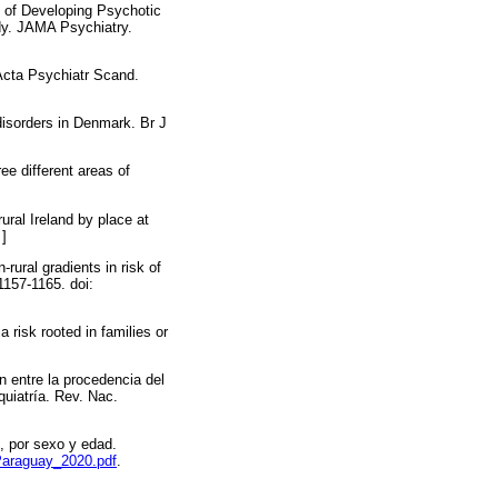
k of Developing Psychotic
dy. JAMA Psychiatry.
 Acta Psychiatr Scand.
disorders in Denmark. Br J
ee different areas of
ural Ireland by place at
]
rural gradients in risk of
1157-1165. doi:
 risk rooted in families or
n entre la procedencia del
quiatría. Rev. Nac.
l, por sexo y edad.
Paraguay_2020.pdf
.