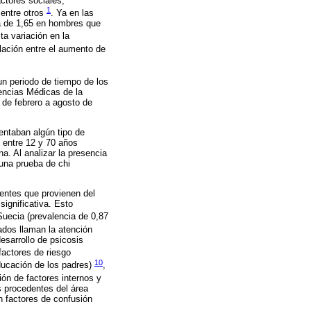
actores sociales,
1
entre otros
. Ya en las
ia de 1,65 en hombres que
ta variación en la
lación entre el aumento de
un periodo de tiempo de los
iencias Médicas de la
 de febrero a agosto de
entaban algún tipo de
 entre 12 y 70 años
a. Al analizar la presencia
 una prueba de chi
ientes que provienen del
significativa. Esto
uecia (prevalencia de 0,87
tados llaman la atención
esarrollo de psicosis
factores de riesgo
10
ducación de los padres)
,
ión de factores internos y
s procedentes del área
on factores de confusión