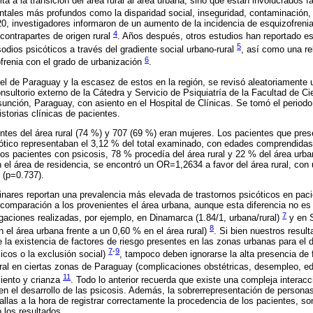
a a la transición del área rural al área urbana, sino que están involucrados f
ales más profundos como la disparidad social, inseguridad, contaminación, 
20, investigadores informaron de un aumento de la incidencia de esquizofren
4
contrapartes de origen rural
. Años después, otros estudios han reportado es
5
odios psicóticos a través del gradiente social urbano-rural
, así como una re
6
ofrenia con el grado de urbanización
.
ivel de Paraguay y la escasez de estos en la región, se revisó aleatoriamente 
onsultorio externo de la Cátedra y Servicio de Psiquiatría de la Facultad de C
unción, Paraguay, con asiento en el Hospital de Clínicas. Se tomó el periodo
storias clínicas de pacientes.
entes del área rural (74 %) y 707 (69 %) eran mujeres. Los pacientes que pres
cótico representaban el 3,12 % del total examinado, con edades comprendidas
os pacientes con psicosis, 78 % procedía del área rural y 22 % del área urban
n el área de residencia, se encontró un OR=1,2634 a favor del área rural, con
 (p=0.737).
inares reportan una prevalencia más elevada de trastornos psicóticos en pac
 comparación a los provenientes el área urbana, aunque esta diferencia no es 
7
igaciones realizadas, por ejemplo, en Dinamarca (1.84/1, urbana/rural)
y en S
8
 el área urbana frente a un 0,60 % en el área rural)
. Si bien nuestros resul
e la existencia de factores de riesgo presentes en las zonas urbanas para el d
7
-
9
icos o la exclusión social)
, tampoco deben ignorarse la alta presencia de 
ural en ciertas zonas de Paraguay (complicaciones obstétricas, desempleo, e
11
iento y crianza
. Todo lo anterior recuerda que existe una compleja interacc
 en el desarrollo de las psicosis. Además, la sobrerrepresentación de persona
allas a la hora de registrar correctamente la procedencia de los pacientes, s
 los resultados.