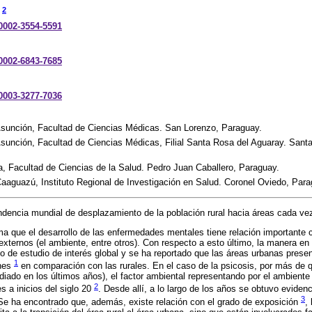
2
-0002-3554-5591
-0002-6843-7685
-0003-3277-7036
Asunción, Facultad de Ciencias Médicas. San Lorenzo, Paraguay.
sunción, Facultad de Ciencias Médicas, Filial Santa Rosa del Aguaray. Sant
, Facultad de Ciencias de la Salud. Pedro Juan Caballero, Paraguay.
aaguazú, Instituto Regional de Investigación en Salud. Coronel Oviedo, Para
ndencia mundial de desplazamiento de la población rural hacia áreas cada v
ma que el desarrollo de las enfermedades mentales tiene relación importante c
externos (el ambiente, entre otros). Con respecto a esto último, la manera en 
to de estudio de interés global y se ha reportado que las áreas urbanas pres
1
unes
en comparación con las rurales. En el caso de la psicosis, por más de q
iado en los últimos años), el factor ambiental representando por el ambiente
2
s a inicios del siglo 20
. Desde allí, a lo largo de los años se obtuvo evidenc
3
Se ha encontrado que, además, existe relación con el grado de exposición
,