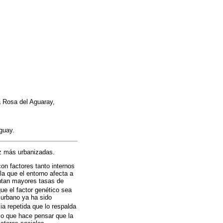
a Rosa del Aguaray,
guay.
ez más urbanizadas.
on factores tanto internos
la que el entorno afecta a
entan mayores tasas de
ue el factor genético sea
 urbano ya ha sido
ia repetida que lo respalda
 lo que hace pensar que la