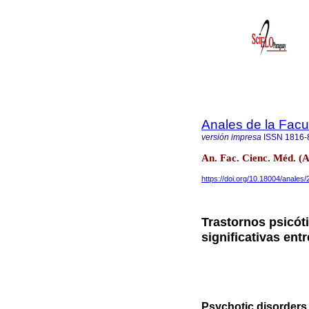
Anales de la Facu
versión impresa
ISSN
1816-
An. Fac. Cienc. Méd. (A
https://doi.org/10.18004/anales
Trastornos psicót
significativas ent
Psychotic disorders 