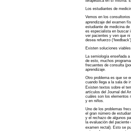
terapéutica en sí misma. El
Los estudiantes de medici
Vemos en los consultorios 
aprendizaje del examen fís
estudiante de medicina de 
es especialista en buscar 
ver pacientes y ven que ni
desea refuerzo (‘feedback’)
Existen soluciones viables
La semiología enseñada a b
de esto, muchos programas
frecuentes de consulta (por
aprendizaje.
Otro problema es que se en
cuando llega a la sala de 
Existen textos sobre el t
artículos del Journal del 
cuáles son los elementos 
y en niños.
Uno de los problemas frecu
el gran número de estudian
y el rechazo de algunos pa
la evaluación del paciente
examen rectal). Esto se p