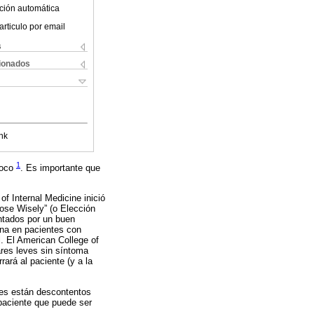
ción automática
articulo por email
s
cionados
nk
1
ococo
. Es importante que
of Internal Medicine inició
ose Wisely” (o Elección
antados por un buen
mna en pacientes con
. El American College of
res leves sin síntoma
ará al paciente (y a la
tes están descontentos
-paciente que puede ser