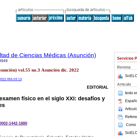
ltad de Ciencias Médicas (Asunción)
Servicios 
8949
Revista
sunción) vol.55 no.3 Asunción dic. 2022
SciELO
/2022.055.03.13
Articulo
EDITORIAL
texto 
xamen físico en el siglo XXI: desafíos y
Españo
es
Articu
Referen
-0002-1442-1880
Como c
SciELO