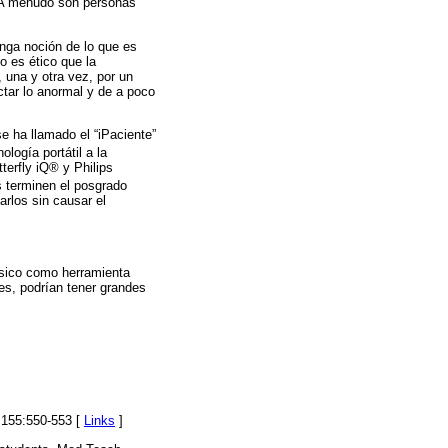
. A menudo son personas
nga noción de lo que es
o es ético que la
 una y otra vez, por un
ctar lo anormal y de a poco
e ha llamado el “iPaciente”
logía portátil a la
terfly iQ® y Philips
s terminen el posgrado
rlos sin causar el
ísico como herramienta
s, podrían tener grandes
1;155:550-553 [
Links
]