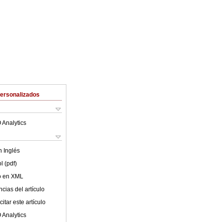
Personalizados
 Analytics
en
Inglés
l (pdf)
lo en XML
cias del artículo
itar este artículo
 Analytics