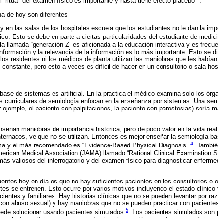
 ‘ritual’ del examen físico es importante y hasta tiene efecto placebo
.
na de hoy son diferentes
y en las salas de los hospitales escuela que los estudiantes no le dan la imp
ico. Esto se debe en parte a ciertas particularidades del estudiante de medic
la llamada “generación Z” es aficionada a la educación interactiva y es frecu
información y la relevancia de la información es lo más importante. Esto se d
 los residentes ni los médicos de planta utilizan las maniobras que les había
 constante, pero esto a veces es difícil de hacer en un consultorio o sala hosp
ase de sistemas es artificial. En la practica el médico examina solo los órg
 curriculares de semiología enfocan en la enseñanza por sistemas. Una se
 ejemplo, el paciente con palpitaciones, la paciente con parestesias) sería má
señan maniobras de importancia histórica, pero de poco valor en la vida real.
internados, ve que no se utilizan. Entonces es mejor enseñar la semiología ba
4
ema y el más recomendado es “Evidence-Based Physical Diagnosis”
. También
American Medical Association (JAMA) llamado “Rational Clinical Examination 
más valiosos del interrogatorio y del examen físico para diagnosticar enfer
entes hoy en día es que no hay suficientes pacientes en los consultorios o en
tes se entrenen. Esto ocurre por varios motivos incluyendo el estado clínico
cientes y familiares. Hay historias clínicas que no se pueden levantar por raz
 con abuso sexual) y hay maniobras que no se pueden practicar con pacientes 
5
uede solucionar usando pacientes simulados
. Los pacientes simulados son