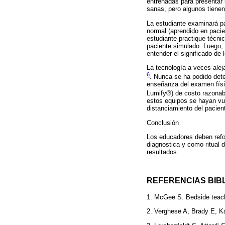
entrenadas para presentar 
sanas, pero algunos tienen
La estudiante examinará pa
normal (aprendido en pacie
estudiante practique técni
paciente simulado. Luego, a
entender el significado de 
La tecnología a veces alej
6
. Nunca se ha podido dete
enseñanza del examen físic
Lumify®) de costo razonabl
estos equipos se hayan vue
distanciamiento del pacien
Conclusión
Los educadores deben refo
diagnostica y como ritual
resultados.
REFERENCIAS BIB
1. McGee S. Bedside teac
2. Verghese A, Brady E, Ka