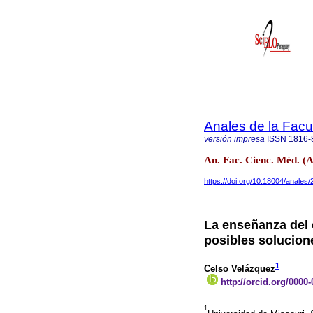
Anales de la Facu
versión impresa
ISSN
1816-
An. Fac. Cienc. Méd. (A
https://doi.org/10.18004/anales
La enseñanza del e
posibles solucion
1
Celso Velázquez
http://orcid.org/0000
1