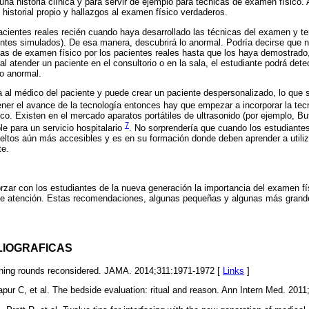
una historia clínica y para servir de ejemplo para técnicas de examen físico
 historial propio y hallazgos al examen físico verdaderos.
cientes reales recién cuando haya desarrollado las técnicas del examen y te
ntes simulados). De esa manera, descubrirá lo anormal. Podría decirse que n
cas de examen físico por los pacientes reales hasta que los haya demostrado,
l atender un paciente en el consultorio o en la sala, el estudiante podrá dete
lo anormal.
a al médico del paciente y puede crear un paciente despersonalizado, lo que s
ner el avance de la tecnología entonces hay que empezar a incorporar la tecno
o. Existen en el mercado aparatos portátiles de ultrasonido (por ejemplo, But
7
e para un servicio hospitalario
. No sorprendería que cuando los estudiante
ltos aún más accesibles y es en su formación donde deben aprender a utiliza
te.
rzar con los estudiantes de la nueva generación la importancia del examen f
 de atención. Estas recomendaciones, algunas pequeñas y algunas más grande
LIOGRAFICAS
hing rounds reconsidered. JAMA. 2014;311:1971-1972 [
Links
]
pur C, et al. The bedside evaluation: ritual and reason. Ann Intern Med. 201