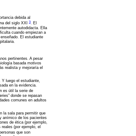
ortancia debida al
3
ina del siglo XXI
. El
entemente autodidacta. Ella
ificulta cuando empiezan a
n enseñado. El estudiante
italaria.
anos pertinentes. A pesar
miología basada motivos
s realista y mejoraría el
 Y luego el estudiante,
sada en la evidencia.
 es útil la serie de
Series” donde se repasan
medades comunes en adultos
 la sala para permitir que
 y anímico de los pacientes
ones de ética (por ejemplo,
reales (por ejemplo, el
 personas que son