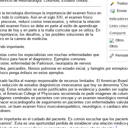
 Servicio de Reumatología. Columbia, Estados Unidos.
Traduc
Enviar 
 la tecnología disminuye la importancia del examen físico en
s todo lo contrario. Aún en el siglo XXI, el examen físico
Indicadore
precoces, reducir costos innecesarios, y reforzar la relación
 del examen físico se debe en parte al estilo de aprendizaje
Links rela
ina de hoy y en parte a la malla curricular que se utiliza. En
Compartir
 importancia, los desafíos, y las posibles soluciones de la
o en la carrera de medicina.
Otros
Otros
ndo importante.
istas como los especialistas ven muchas enfermedades que
Permali
físico para hacer el diagnóstico. Ejemplos comunes
s zoster, enfermedad de Parkinson, neuropatía de nervios
ea, pericarditis, fibrosis pulmonar en estadio inicial, y faringitis por estrept
ísico ponga énfasis en estos ejemplos.
zado facilita el manejo responsable de recursos limitados. El American Board 
 reducción de estudios diagnósticos innecesarios que hoy se denomina “Cho
rg). Estos estudios no están justificados por la evidencia y pueden ser supl
o, el American College of Physicians recomienda no pedir imágenes de colu
mágenes cerebrales en pacientes con sincope y un examen neurológico normal
hacer ecocardiografía de seguimiento en pacientes con enfermedades valvula
os, un buen examen físico musculoesquelético, neurológico, o cardiaco ahorr
dinero.
én importante en el cuidado del paciente. Es común escuchar que los pacien
examino”. Esta es una oportunidad perdida de establecer una relación médico
2