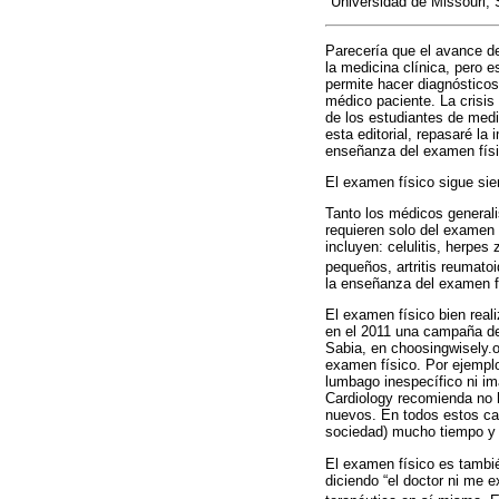
Universidad de Missouri,
Parecería que el avance de
la medicina clínica, pero e
permite hacer diagnósticos 
médico paciente. La crisis
de los estudiantes de medic
esta editorial, repasaré la
enseñanza del examen físic
El examen físico sigue sie
Tanto los médicos general
requieren solo del examen 
incluyen: celulitis, herpe
pequeños, artritis reumatoid
la enseñanza del examen f
El examen físico bien reali
en el 2011 una campaña de
Sabia, en choosingwisely.o
examen físico. Por ejempl
lumbago inespecífico ni i
Cardiology recomienda no 
nuevos. En todos estos cas
sociedad) mucho tiempo y 
El examen físico es tambi
diciendo “el doctor ni me 