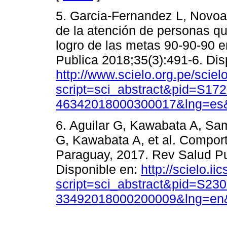
5. Garcia-Fernandez L, Novoa
de la atención de personas qu
logro de las metas 90-90-90 
Publica 2018;35(3):491-6. Dis
http://www.scielo.org.pe/sciel
script=sci_abstract&pid=S172
46342018000300017&lng=es&
6. Aguilar G, Kawabata A, Sa
G, Kawabata A, et al. Compor
Paraguay, 2017. Rev Salud Pu
Disponible en:
http://scielo.ii
script=sci_abstract&pid=S230
33492018000200009&lng=en&