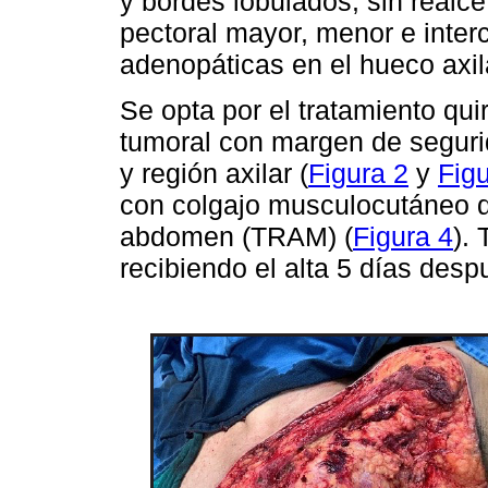
y bordes lobulados, sin realce
pectoral mayor, menor e inter
adenopáticas en el hueco axil
Se opta por el tratamiento qui
tumoral con margen de seguri
y región axilar (
Figura 2
y
Figu
con colgajo musculocutáneo de
abdomen (TRAM) (
Figura 4
).
recibiendo el alta 5 días desp