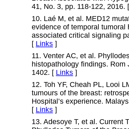
41, No. 3, pp. 118-122, 2016. 
10. Laé M, et al. MED12 mutat
evidence of temporal tumoral h
associated critical signaling 
[
Links
]
11. Venter AC, et al. Phyllode
histopathology findings. Rom
1402. [
Links
]
12. Toh YF, Cheah PL, Looi L
tumours of the breast: retrospe
Hospital’s experience. Malaysi
[
Links
]
13. Adesoye T, et al. Current