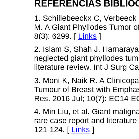
REFERENCIAS BIBLIO
1. Schillebeeckx C, Verbeeck
M. A Giant Phyllodes Tumor of
8(3): 6299. [
Links
]
2. Islam S, Shah J, Harnaraya
neglected giant phyllodes tum
literature review. Int J Surg 
3. Moni K, Naik R. A Clinicop
Tumour of Breast with Emphas
Res. 2016 Jul; 10(7): EC14-E
4. Min Liu, et al. Giant malign
rare case report and literature
121-124. [
Links
]