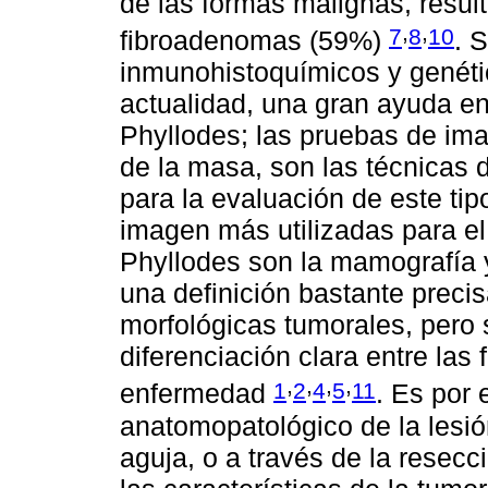
de las formas malignas, resul
,
,
7
8
10
fibroadenomas (59%)
. 
inmunohistoquímicos y genéti
actualidad, una gran ayuda en
Phyllodes; las pruebas de im
de la masa, son las técnicas 
para la evaluación de este tip
imagen más utilizadas para el
Phyllodes son la mamografía 
una definición bastante precis
morfológicas tumorales, pero s
diferenciación clara entre las
,
,
,
,
1
2
4
5
11
enfermedad
. Es por 
anatomopatológico de la lesi
aguja, o a través de la resec