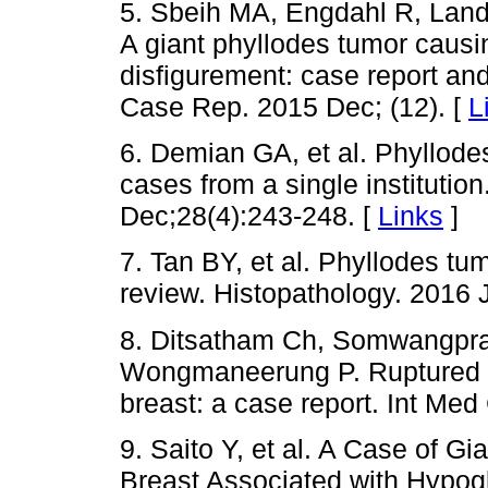
5. Sbeih MA, Engdahl R, Land
A giant phyllodes tumor causi
disfigurement: case report and
Case Rep. 2015 Dec; (12). [
L
6. Demian GA, et al. Phyllodes
cases from a single institutio
Dec;28(4):243-248. [
Links
]
7. Tan BY, et al. Phyllodes tu
review. Histopathology. 2016 J
8. Ditsatham Ch, Somwangpra
Wongmaneerung P. Ruptured m
breast: a case report. Int Med
9. Saito Y, et al. A Case of G
Breast Associated with Hypogl