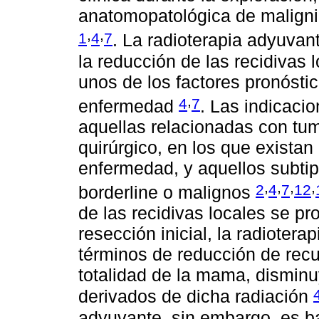
anatomopatológica de maligni
,
,
1
4
7
. La radioterapia adyuvan
la reducción de las recidivas 
unos de los factores pronósti
,
4
7
enfermedad
. Las indicaci
aquellas relacionadas con tu
quirúrgico, en los que exista
enfermedad, y aquellos subti
,
,
,
,
2
4
7
12
borderline o malignos
de las recidivas locales se pr
resección inicial, la radiotera
términos de reducción de recur
totalidad de la mama, dismin
derivados de dicha radiación
adyuvante, sin embargo, es ba