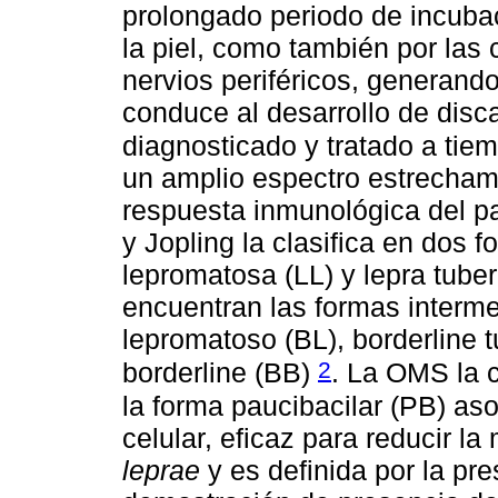
prolongado periodo de incubac
la piel, como también por las
nervios periféricos, generand
conduce al desarrollo de disc
diagnosticado y tratado a ti
un amplio espectro estrechame
respuesta inmunológica del pa
y Jopling la clasifica en dos f
lepromatosa (LL) y lepra tuber
encuentran las formas interm
lepromatoso (BL), borderline t
2
borderline (BB)
. La OMS la c
la forma paucibacilar (PB) as
celular, eficaz para reducir la
leprae
y es definida por la pr