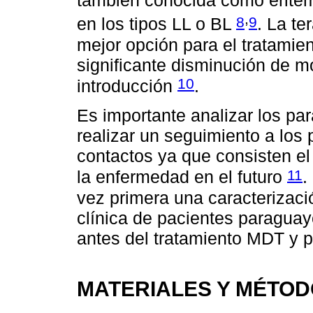
también conocida como erite
,
8
9
en los tipos LL o BL
. La t
mejor opción para el tratamie
significante disminución de m
10
introducción
.
Es importante analizar los par
realizar un seguimiento a los
contactos ya que consisten el 
11
la enfermedad en el futuro
.
vez primera una caracterizaci
clínica de pacientes paraguay
antes del tratamiento MDT y po
MATERIALES Y MÉTO