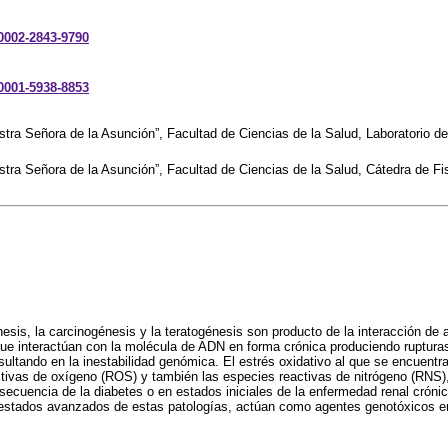
-0002-2843-9790
-0001-5938-8853
stra Señora de la Asunción”, Facultad de Ciencias de la Salud, Laboratorio d
stra Señora de la Asunción”, Facultad de Ciencias de la Salud, Cátedra de Fi
is, la carcinogénesis y la teratogénesis son producto de la interacción de 
 interactúan con la molécula de ADN en forma crónica produciendo rupturas 
tando en la inestabilidad genómica. El estrés oxidativo al que se encuentra
ctivas de oxígeno (ROS) y también las especies reactivas de nitrógeno (RNS)
secuencia de la diabetes o en estados iniciales de la enfermedad renal crón
 estados avanzados de estas patologías, actúan como agentes genotóxicos 