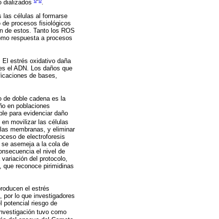
o dializados
.
 las células al formarse
 de procesos fisiológicos
ón de estos. Tanto los ROS
como respuesta a procesos
El estrés oxidativo daña
l es el ADN. Los daños que
ficaciones de bases,
o de doble cadena es la
año en poblaciones
ble para evidenciar daño
 en movilizar las células
 las membranas, y eliminar
oceso de electroforesis
 se asemeja a la cola de
onsecuencia el nivel de
ariación del protocolo,
, que reconoce pirimidinas
producen el estrés
 por lo que investigadores
 potencial riesgo de
investigación tuvo como