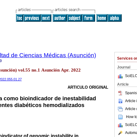
ltad de Ciencias Médicas (Asunción)
Services 
9
Journal
sunción) vol.55 no.1 Asunción Apr. 2022
SciELO
/2022.055.01.27
Article
ARTICULO ORIGINAL
Spanis
 como bioindicador de inestabilidad
Article
entes diabéticos hemodializados
Article
How to 
SciELO
Automat
indicator of genomic instability in