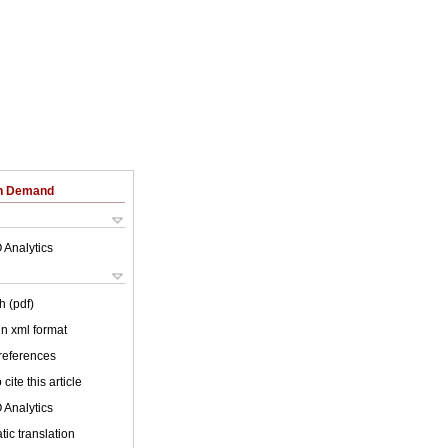
on Demand
 Analytics
h (pdf)
 in xml format
 references
cite this article
 Analytics
ic translation