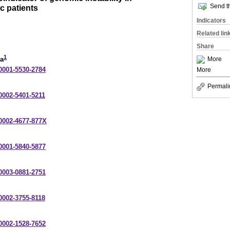
Send th
c patients
Indicators
Related lin
Share
1
More
na
-0001-5530-2784
More
Permali
-0002-5401-5211
-0002-4677-877X
-0001-5840-5877
-0003-0881-2751
-0002-3755-8118
-0002-1528-7652