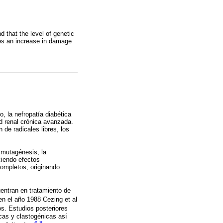
d that the level of genetic
ces an increase in damage
, la nefropatía diabética
d renal crónica avanzada.
 de radicales libres, los
 mutagénesis, la
ciendo efectos
ompletos, originando
uentran en tratamiento de
en el año 1988 Cezing et al
s. Estudios posteriores
cas y clastogénicas así
6
-
8