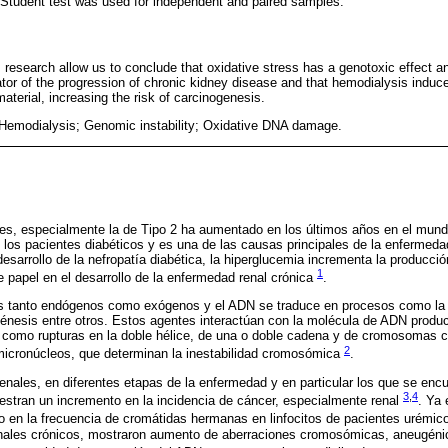
-Student test was used for independent and paired samples.
s research allow us to conclude that oxidative stress has a genotoxic effect an
tor of the progression of chronic kidney disease and that hemodialysis indu
material, increasing the risk of carcinogenesis.
Hemodialysis; Genomic instability; Oxidative DNA damage.
tes, especialmente la de Tipo 2 ha aumentado en los últimos años en el mundo
los pacientes diabéticos y es una de las causas principales de la enfermeda
desarrollo de la nefropatía diabética, la hiperglucemia incrementa la producción
1
e papel en el desarrollo de la enfermedad renal crónica
.
cos tanto endógenos como exógenos y el ADN se traduce en procesos como la
génesis entre otros. Estos agentes interactúan con la molécula de ADN produ
 como rupturas en la doble hélice, de una o doble cadena y de cromosomas c
2
icronúcleos, que determinan la inestabilidad cromosómica
.
enales, en diferentes etapas de la enfermedad y en particular los que se enc
3
,
4
uestran un incremento en la incidencia de cáncer, especialmente renal
. Ya 
 en la frecuencia de cromátidas hermanas en linfocitos de pacientes urémico
enales crónicos, mostraron aumento de aberraciones cromosómicas, aneugéni