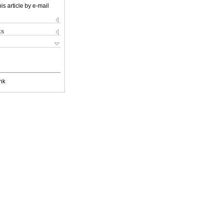
is article by e-mail
ks
nk