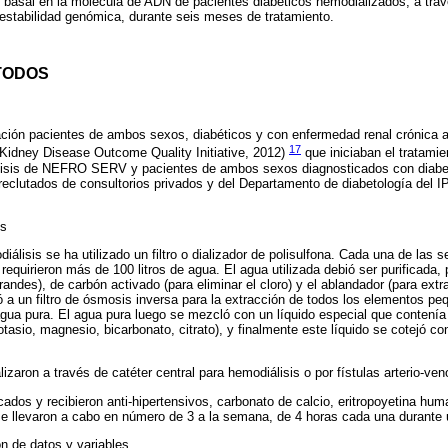
o basal en la molécula de ADN de pacientes diabéticos hemodializados, a tra
estabilidad genómica, durante seis meses de tratamiento.
TODOS
gación pacientes de ambos sexos, diabéticos y con enfermedad renal crónica
17
 Kidney Disease Outcome Quality Initiative, 2012)
que iniciaban el tratamie
lisis de NEFRO SERV y pacientes de ambos sexos diagnosticados con diabete
reclutados de consultorios privados y del Departamento de diabetología del I
is
álisis se ha utilizado un filtro o dializador de polisulfona. Cada una de las 
quirieron más de 100 litros de agua. El agua utilizada debió ser purificada, p
randes), de carbón activado (para eliminar el cloro) y el ablandador (para extr
vó a un filtro de ósmosis inversa para la extracción de todos los elementos pe
 agua pura. El agua pura luego se mezcló con un líquido especial que contení
asio, magnesio, bicarbonato, citrato), y finalmente este líquido se cotejó co
zaron a través de catéter central para hemodiálisis o por fístulas arterio-ve
ados y recibieron anti-hipertensivos, carbonato de calcio, eritropoyetina huma
se llevaron a cabo en número de 3 a la semana, de 4 horas cada una durante
n de datos y variables