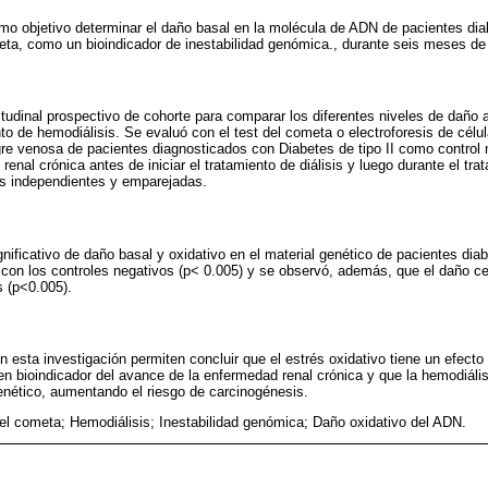
mo objetivo determinar el daño basal en la molécula de ADN de pacientes dia
ta, como un bioindicador de inestabilidad genómica., durante seis meses de 
itudinal prospectivo de cohorte para comparar los diferentes niveles de daño 
to de hemodiálisis. Se evaluó con el test del cometa o electroforesis de célul
re venosa de pacientes diagnosticados con Diabetes de tipo II como control 
enal crónica antes de iniciar el tratamiento de diálisis y luego durante el trata
as independientes y emparejadas.
ificativo de daño basal y oxidativo en el material genético de pacientes di
con los controles negativos (p< 0.005) y se observó, además, que el daño ce
s (p<0.005).
 esta investigación permiten concluir que el estrés oxidativo tiene un efecto
n bioindicador del avance de la enfermedad renal crónica y que la hemodiáli
genético, aumentando el riesgo de carcinogénesis.
l cometa; Hemodiálisis; Inestabilidad genómica; Daño oxidativo del ADN.