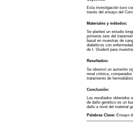
Esta investigación tuvo co
través del ensayo del Come
Materiales y métodos:
Se planteó un estudio long
primeros seis del tratamien
basal en muestras de sang
diabéticos con enfermedad r
de t- Student para muestr
Resultados:
Se observó un aumento sign
renal crónica, comparados 
tratamiento de hemodiálisi
Conclusión:
Los resultados obtenidos en
de daño genético es un bue
daño a nivel del material 
Palabras Clave:
Ensayo de