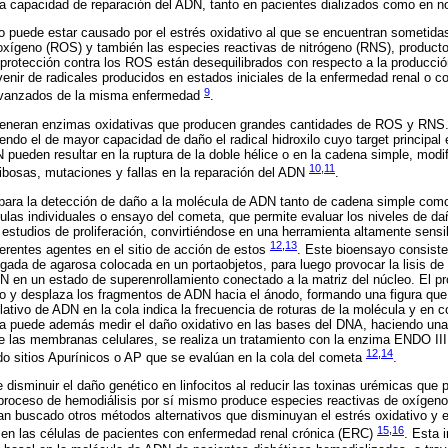
a capacidad de reparación del ADN, tanto en pacientes dializados como en n
co puede estar causado por el estrés oxidativo al que se encuentran sometidas
oxígeno (ROS) y también las especies reactivas de nitrógeno (RNS), producto
rotección contra los ROS están desequilibrados con respecto a la producci
nir de radicales producidos en estados iniciales de la enfermedad renal o 
9
 avanzados de la misma enfermedad
.
 generan enzimas oxidativas que producen grandes cantidades de ROS y RNS. 
iendo el de mayor capacidad de daño el radical hidroxilo cuyo target principa
pueden resultar en la ruptura de la doble hélice o en la cadena simple, modi
10
,
11
ibosas, mutaciones y fallas en la reparación del ADN
.
 para la detección de daño a la molécula de ADN tanto de cadena simple com
élulas individuales o ensayo del cometa, que permite evaluar los niveles de d
 estudios de proliferación, convirtiéndose en una herramienta altamente sensi
12
,
13
ferentes agentes en el sitio de acción de estos
. Este bioensayo consiste
gada de agarosa colocada en un portaobjetos, para luego provocar la lisis de
N en un estado de superenrollamiento conectado a la matriz del núcleo. El pr
to y desplaza los fragmentos de ADN hacia el ánodo, formando una figura que
lativo de ADN en la cola indica la frecuencia de roturas de la molécula y en c
a puede además medir el daño oxidativo en las bases del DNA, haciendo una v
 de las membranas celulares, se realiza un tratamiento con la enzima ENDO III
12
,
14
do sitios Apurínicos o AP que se evalúan en la cola del cometa
.
 disminuir el daño genético en linfocitos al reducir las toxinas urémicas que 
 proceso de hemodiálisis por sí mismo produce especies reactivas de oxígeno,
an buscado otros métodos alternativos que disminuyan el estrés oxidativo y el
15
,
16
 en las células de pacientes con enfermedad renal crónica (ERC)
. Esta 