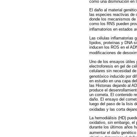
como una disminución en l
El daño al material genéti
las especies reactivas de 
donde los mecanismos de p
como los RNS pueden prove
inflamatorios en estados
Las células inflamatorias
lípidos, proteínas y DNA s
inducen los ROS en el ADN 
modificaciones de desoxirr
Uno de los ensayos útiles
electroforesis en gel de c
celulares sin necesidad de
genotóxico inducido por di
en estudio en una capa del
las Histonas dejando al AD
produce el desenrollamien
un cometa. El contenido re
daño. El ensayo del comet
luego del paso de la lisis
oxidadas y las corta dejan
La hemodiálisis (HD) puede
oxidativo, sin embargo, el
durante los últimos años h
aumentar el daño genético