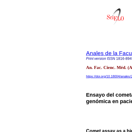
Anales de la Facu
Print version
ISSN
1816-894
An. Fac. Cienc. Méd. (A
https://doi.org/10.18004/anales
Ensayo del cometa
genómica en paci
Comet assay as a bio