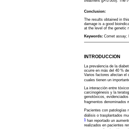
treatment (p<0.005). The t
Conclusion:
The results obtained in thi
damage is a good bioindica
at the level of the genetic 
Keywords:
Comet assay; 
INTRODUCCION
La prevalencia de la diabe
ocurre en más del 40 % de 
Varios factores afectan el 
cuales tienen un important
La interacción entre tóxi
carcinogénesis y la terato
genotóxicos, evidenciados
fragmentos denominados m
Pacientes con patologías r
diálisis o trasplantados m
5
han reportado un aumento
realizados en pacientes r