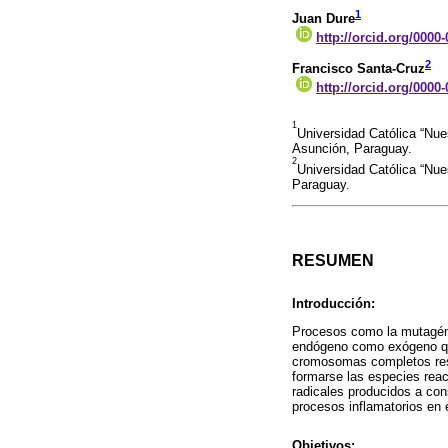
1
Juan Dure
http://orcid.org/0000
2
Francisco Santa-Cruz
http://orcid.org/0000
1
Universidad Católica “Nue
Asunción, Paraguay.
2
Universidad Católica “Nue
Paraguay.
RESUMEN
Introducción:
Procesos como la mutagénes
endógeno como exógeno que
cromosomas completos resul
formarse las especies rea
radicales producidos a con
procesos inflamatorios en
Objetivos: