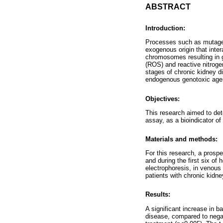
ABSTRACT
Introduction:
Processes such as mutagene
exogenous origin that inte
chromosomes resulting in g
(ROS) and reactive nitroge
stages of chronic kidney d
endogenous genotoxic age
Objectives:
This research aimed to de
assay, as a bioindicator of
Materials and methods:
For this research, a prosp
and during the first six of
electrophoresis, in venous
patients with chronic kidne
Results:
A significant increase in b
disease, compared to negat