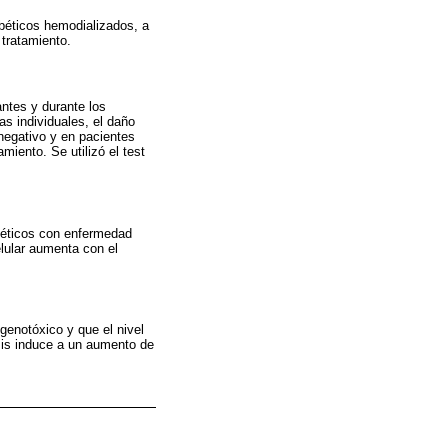
béticos hemodializados, a
tratamiento.
antes y durante los
as individuales, el daño
negativo y en pacientes
miento. Se utilizó el test
abéticos con enfermedad
lular aumenta con el
 genotóxico y que el nivel
sis induce a un aumento de