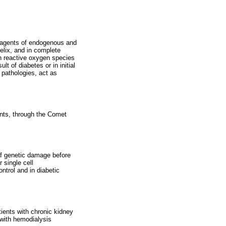
f agents of endogenous and
elix, and in complete
en reactive oxygen species
 of diabetes or in initial
 pathologies, act as
nts, through the Comet
 of genetic damage before
 single cell
ntrol and in diabetic
tients with chronic kidney
 with hemodialysis