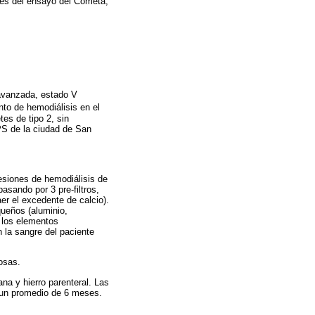
vés del ensayo del Cometa,
 avanzada, estado V
nto de hemodiálisis en el
s de tipo 2, sin
PS de la ciudad de San
sesiones de hemodiálisis de
asando por 3 pre-filtros,
aer el excedente de calcio).
queños (aluminio,
a los elementos
n la sangre del paciente
nosas.
na y hierro parenteral. Las
 un promedio de 6 meses.