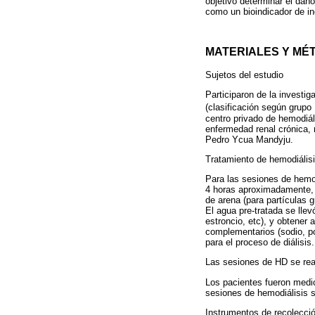
objetivo determinar el dañ
como un bioindicador de in
MATERIALES Y MÉ
Sujetos del estudio
Participaron de la investi
(clasificación según grupo
centro privado de hemodiá
enfermedad renal crónica, 
Pedro Ycua Mandyju.
Tratamiento de hemodiális
Para las sesiones de hemodi
4 horas aproximadamente, re
de arena (para partículas g
El agua pre-tratada se lle
estroncio, etc), y obtener
complementarios (sodio, pot
para el proceso de diálisis.
Las sesiones de HD se reali
Los pacientes fueron medic
sesiones de hemodiálisis 
Instrumentos de recolecció