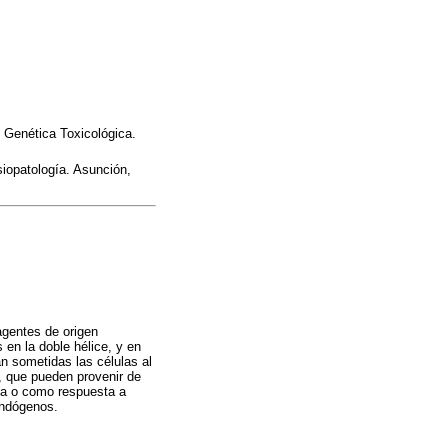
e Genética Toxicológica.
siopatología. Asunción,
agentes de origen
en la doble hélice, y en
n sometidas las células al
, que pueden provenir de
ica o como respuesta a
endógenos.