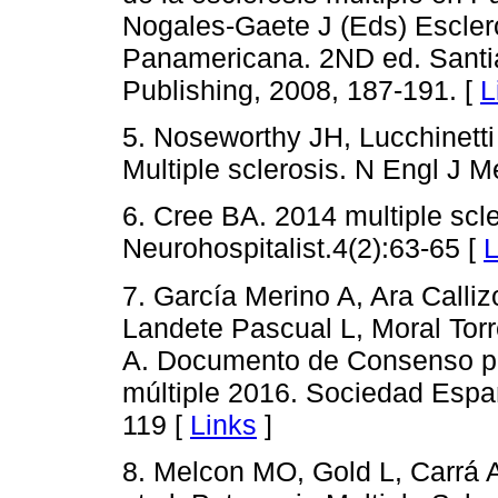
Nogales-Gaete J (Eds) Esclero
Panamericana. 2ND ed. Santi
Publishing, 2008, 187-191. [
L
5. Noseworthy JH, Lucchinett
Multiple sclerosis. N Engl J 
6. Cree BA. 2014 multiple scl
Neurohospitalist.4(2):63-65 [
L
7. García Merino A, Ara Call
Landete Pascual L, Moral Tor
A. Documento de Consenso par
múltiple 2016. Sociedad Espa
119 [
Links
]
8. Melcon MO, Gold L, Carrá A