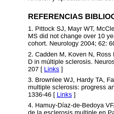
REFERENCIAS BIBLIO
1. Pittock SJ, Mayr WT, McClell
MS did not change over 10 ye
cohort. Neurology 2004; 62: 6
2. Cadden M, Koven N, Ross M.
D in múltiple sclerosis. Neur
207 [
Links
]
3. Brownlee WJ, Hardy TA, Faz
multiple sclerosis: progress 
1336-46 [
Links
]
4. Hamuy-Díaz-de-Bedoya VF.
de la esclerosis multiple en 