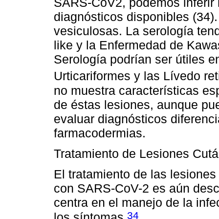
SARS-CoV2, podemos inferir la
diagnósticos disponibles (34).
vesiculosas. La serología tend
like y la Enfermedad de Kawas
Serología podrían ser útiles 
Urticariformes y las Lívedo ret
no muestra características e
de éstas lesiones, aunque pue
evaluar diagnósticos diferenci
farmacodermias.
Tratamiento de Lesiones Cut
El tratamiento de las lesione
con SARS-CoV-2 es aún desc
centra en el manejo de la infe
34
los síntomas
.