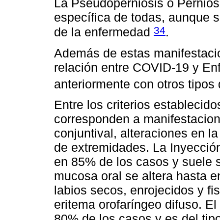
La Pseudoperniosis o Perniosi
específica de todas, aunque s
34
de la enfermedad
.
Además de estas manifestacio
relación entre COVID-19 y En
anteriormente con otros tipo
Entre los criterios estableci
corresponden a manifestacio
conjuntival, alteraciones en l
de extremidades. La Inyección
en 85% de los casos y suele se
mucosa oral se altera hasta 
labios secos, enrojecidos y f
eritema orofaríngeo difuso. E
80% de los casos y es del tipo