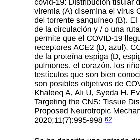
covid-19: Distribución tisula
viremia (A) disemina el virus
del torrente sanguíneo (B). El
de la circulación y / o una rut
permite que el COVID-19 llegu
receptores ACE2 (D, azul). C
de la proteína espiga (D, esp
pulmones, el corazón, los riñon
testículos que son bien cono
son posibles objetivos de CO
Khaleeq A, Ali U, Syeda H. E
Targeting the CNS: Tissue Dist
Proposed Neurotropic Mecha
62
2020;11(7):995-998