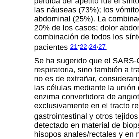
pérdida del apetito fue el sí
las náuseas (73%); los vómitos
abdominal (25%). La combinac
20% de los casos; dolor abdom
combinación de todos los sínt
-
,
,
21
22
24
27
pacientes
.
Se ha sugerido que el SARS-Co
respiratoria, sino también a tr
no es de extrañar, considerand
las células mediante la unión 
enzima convertidora de angio
exclusivamente en el tracto res
gastrointestinal y otros tejido
detectado en material de biop
hisopos anales/rectales y en