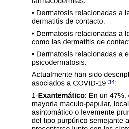
farmacodermias.
• Dermatosis relacionadas a 
dermatitis de contacto.
• Dermatosis relacionadas a l
como las dermatitis de contact
• Dermatosis relacionadas a e
psicodermatosis.
Actualmente han sido descrip
34
asociados a COVID-19
:
1-
Exantemático
: En un 47%, 
mayoría maculo-papular, loca
asintomático o levemente pru
del tipo purpúrico semejante 
presentarse junto con los sín