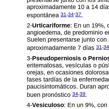
aproximadamente 10 a 14 días
,
-
31
34
37
espontánea
.
2-
Urticariforme
: En un 19%, 
angioedema, de predominio en
Suelen presentarse junto con 
,
31
3
aproximadamente 7 días
3-
Pseudoperniosis o Pernios
eritematosas, vesículas o pús
orejas, en ocasiones doloros
fases tardías de la enfermeda
paucisintomáticos. Duran apr
,
34
39
buen pronóstico
.
4-
Vesiculoso
: En un 9%, con