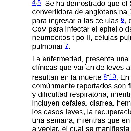
,
4
5
. Se ha demostrado que el 
convertidora de angiotensina 
6
para ingresar a las células
, 
CoV para infectar el epitelio d
neumocitos tipo II, células pu
7
pulmonar
.
La enfermedad, presenta una
clínicas que varían de leves 
-
8
10
resultan en la muerte
. En
comúnmente reportados son fie
y dificultad respiratoria, mi
incluyen cefalea, diarrea, he
los casos leves, la recupera
una semana, mientras que en
alveolar, el cual se manifiesta