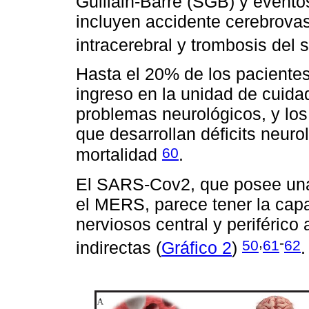
Guillain-Barré (SGB) y event
incluyen accidente cerebrova
intracerebral y trombosis del
Hasta el 20% de los paciente
ingreso en la unidad de cuida
problemas neurológicos, y lo
que desarrollan déficits neuro
60
mortalidad
.
El SARS-Cov2, que posee una
el MERS, parece tener la cap
nerviosos central y periférico
,
-
50
61
62
indirectas (
Gráfico 2
)
.