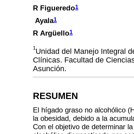
1
R Figueredo
1
Ayala
1
R Argüello
1
Unidad del Manejo Integral d
Clínicas. Facultad de Ciencia
Asunción.
RESUMEN
El hígado graso no alcohólico 
la obesidad, debido a la acumul
Con el objetivo de determinar l