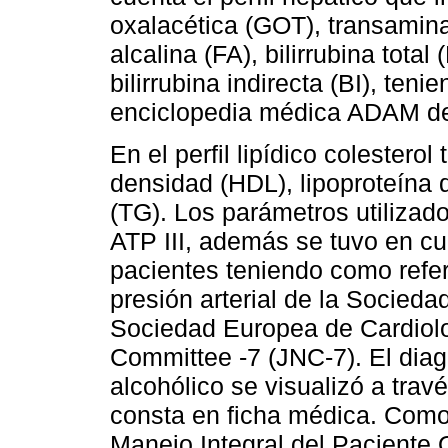
oxalacética (GOT), transamina
alcalina (FA), bilirrubina total 
bilirrubina indirecta (BI), ten
enciclopedia médica ADAM de
En el perfil lipídico colesterol 
densidad (HDL), lipoproteína d
(TG). Los parámetros utilizado
ATP III, además se tuvo en cue
pacientes teniendo como refer
presión arterial de la Socied
Sociedad Europea de Cardiolo
Committee -7 (JNC-7). El dia
alcohólico se visualizó a trav
consta en ficha médica. Como 
Manejo Integral del Paciente