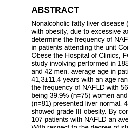
ABSTRACT
Nonalcoholic fatty liver disease
with obesity, due to excessive ac
determine the frequency of NA
in patients attending the unit
Obese the Hospital of Clinics, 
study involving performed in 18
and 42 men, average age in pat
41,3±11,4 years with an age rang
the frequency of NAFLD with 56
being 39,9% (n=75) women and
(n=81) presented liver normal. 
showed grade III obesity. By co
107 patients with NAFLD an ave
With respect to the degree of s