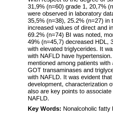
31,9% (n=60) grade 1, 20,7% (n
were observed in laboratory da
35,5% (n=38), 25.2% (n=27) in
increased values of direct and i
69.2% (n=74) BI was noted, mo
49% (n=45,7) decreased HDL, 
with elevated triglycerides. It 
with NAFLD have hypertension.
mentioned among patients with
GOT transaminases and triglycer
with NAFLD. It was evident that
development, characterization of 
also are key points to associate
NAFLD.
Key Words:
Nonalcoholic fatty 