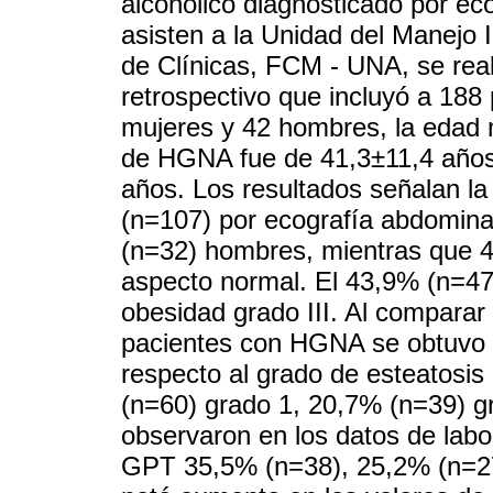
alcohólico diagnosticado por ec
asisten a la Unidad del Manejo 
de Clínicas, FCM - UNA, se real
retrospectivo que incluyó a 188
mujeres y 42 hombres, la edad 
de HGNA fue de 41,3±11,4 años
años. Los resultados señalan l
(n=107) por ecografía abdomina
(n=32) hombres, mientras que 
aspecto normal. El 43,9% (n=47
obesidad grado III. Al comparar
pacientes con HGNA se obtuvo
respecto al grado de esteatosi
(n=60) grado 1, 20,7% (n=39) g
observaron en los datos de labo
GPT 35,5% (n=38), 25,2% (n=27