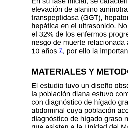
En su fase inicial, se caracter
elevación de alanino aminotr
transpeptidasa (GGT), hepato
hepática en el ultrasonido. 
el 32% de los enfermos progres
riesgo de muerte relacionada 
7
10 años
, por ello la importa
MATERIALES Y METO
El estudio tuvo un diseño obse
la población diana estuvo co
con diagnóstico de hígado gra
abdominal cuya población acc
diagnóstico de hígado graso n
que asisten a la Unidad del M