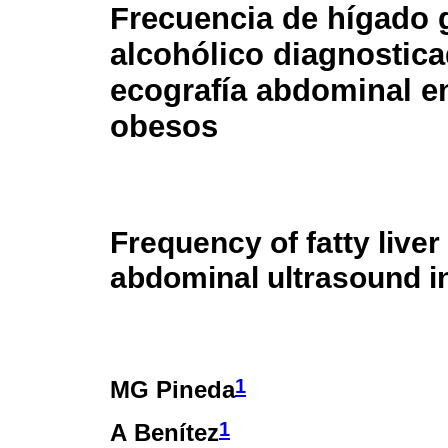
Frecuencia de hígado 
alcohólico diagnostic
ecografía abdominal e
obesos
Frequency of fatty live
abdominal ultrasound i
1
MG Pineda
1
A Benítez