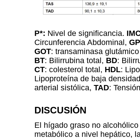
P*:
Nivel de significancia.
IM
Circunferencia Abdominal,
GP
GOT
: transaminasa glutámico
BT
: Bilirrubina total,
BD
: Bilir
CT
: colesterol total,
HDL
: Lip
Lipoproteína de baja densida
arterial sistólica,
TAD
: Tensión
DISCUSIÓN
El hígado graso no alcohólico
metabólico a nivel hepático, 