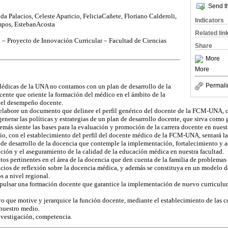
Send th
a Palacios, Celeste Aparicio, FeliciaCañete, Floriano Calderoli,
Indicators
pos, EstebanAcosta
Related lin
– Proyecto de Innovación Curricular – Facultad de Ciencias
Share
More
More
Permali
Médicas de la UNA no contamos con un plan de desarrollo de la
ocente que oriente la formación del médico en el ámbito de la
 del desempeño docente.
 elabore un documento que delinee el perfil genérico del docente de la FCM-UNA, 
nerar las políticas y estrategias de un plan de desarrollo docente, que sirva como g
más siente las bases para la evaluación y promoción de la carrera docente en nuestr
o, con el establecimiento del perfil del docente médico de la FCM-UNA, sentará las
 de desarrollo de la docencia que contemple la implementación, fortalecimiento y 
ción y el aseguramiento de la calidad de la educación médica en nuestra facultad.
s pertinentes en el área de la docencia que den cuenta de la familia de problemas 
acios de reflexión sobre la docencia médica, y además se constituya en un modelo de
s a nivel regional.
impulsar una formación docente que garantice la implementación de nuevo curriculu
 que motive y jerarquice la función docente, mediante el establecimiento de las c
 nuestro medio.
nvestigación, competencia.