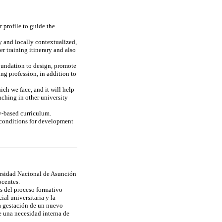
 profile to guide the
y and locally contextualized,
er training itinerary and also
foundation to design, promote
g profession, in addition to
ich we face, and it will help
aching in other university
cy-based curriculum.
y conditions for development
ersidad Nacional de Asunción
ocentes.
s del proceso formativo
ial universitaria y la
a gestación de un nuevo
e una necesidad interna de