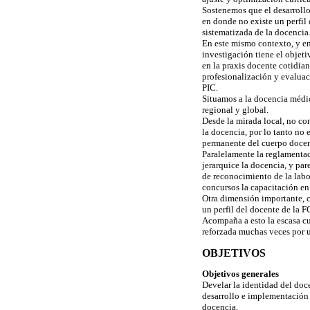
Sostenemos que el desarrollo
en donde no existe un perfil
sistematizada de la docencia
En este mismo contexto, y en
investigación tiene el objet
en la praxis docente cotidia
profesionalización y evaluac
PIC.
Situamos a la docencia médi
regional y global.
Desde la mirada local, no co
la docencia, por lo tanto no 
permanente del cuerpo docent
Paralelamente la reglamentac
jerarquice la docencia, y par
de reconocimiento de la lab
concursos la capacitación en 
Otra dimensión importante, 
un perfil del docente de la 
Acompaña a esto la escasa cu
reforzada muchas veces por un
OBJETIVOS
Objetivos generales
Develar la identidad del doc
desarrollo e implementación 
docencia.