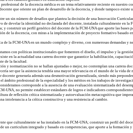
 profesional de la docencia médica es un tema relativamente reciente en nuestro c
 docente que oriente un plan de desarrollo de la docencia, y donde tampoco existe u
.
tre un sin número de desafíos que plantea la decisión de una Innovación Curricular,
ivo de develar la identidad no declarada del docente, instalada culturalmente en l
na; y construir un perfil genérico del docente de la FCM-UNA que aporte las bases p
ión de la docencia, con miras a la implementación de proyecto formativo basado e
ca de la FCM-UNA en un mundo complejo y diverso, con numerosas demandas y nec
ntamos con políticas institucionales que fomenten el diseño, el impulso y la gestión
existe en la actualidad una carrera docente que garantice la habilitación, capacitaci
e de la facultad.
ión y normatización no se hallan ajustadas o mejor, no contemplan una carrera doc
ecería ser que la asistencia tendría una mayor relevancia en el mundo de la vida de 
or docente generaría además una desmotivación generalizada, siendo más preponde
el ámbito profesional de la especialidad y los méritos en los trabajos de investigaci
consideramos corresponde a la ausencia de una evaluación sistematizada del desem
FCM-UNA, no permite establecer estándares de logros e indicadores correspondientes
ltura de reflexión crítica sistematizada y autoevaluación metacognitiva que impera
a intolerancia a la crítica constructiva y una resistencia al cambio.
ente que culturalmente se ha instalado en la FCM-UNA; construir un perfil del doc
de un curriculum integrado y basado en competencias, que aporte a la formación y 