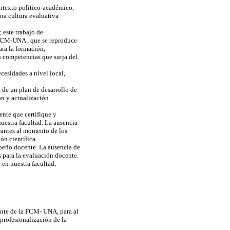
ontexto político-académico,
na cultura evaluativa
 este trabajo de
a FCM-UNA , que se reproduce
ara la formación,
n competencias que surja del
esidades a nivel local,
 de un plan de desarrollo de
ón y actualización
ente que certifique y
nuestra facultad. La ausencia
rantes al momento de los
ón científica.
peño docente. La ausencia de
 para la evaluación docente.
 en nuestra facultad,
ente de la FCM- UNA, para al
profesionalización de la