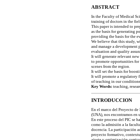
ABSTRACT
In the Faculty of Medical Sc
training of doctors in the fi
This paper is intended to pr
as the basis for generating po
providing the basis for the e
We believe that this study, 
and manage a development pla
evaluation and quality assur
It will generate relevant new
to promote opportunities for 
scenes from the region.
It will set the basis for bo
It will promote a regulatory
of teaching in our conditions
Key Words:
teaching, resea
INTRODUCCION
En el marco del Proyecto de
(UNA), nos encontramos en un
En este proceso del PIC se h
como la admisión a la faculta
docencia. La participación a
proyecto formativo, context
ajuste y optimización curric