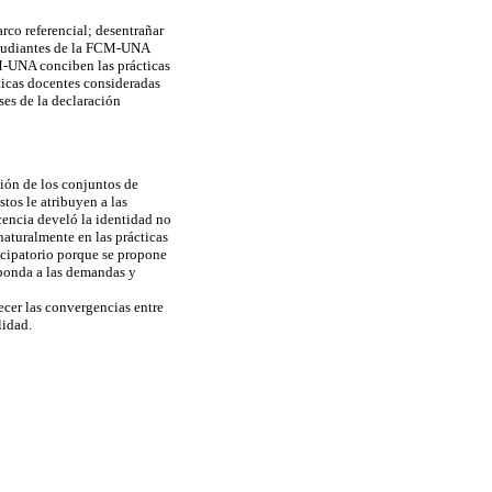
arco referencial; desentrañar
studiantes de la FCM-UNA
M-UNA conciben las prácticas
icas docentes consideradas
ses de la declaración
ción de los conjuntos de
tos le atribuyen a las
cencia develó la identidad no
naturalmente en las prácticas
ncipatorio porque se propone
sponda a las demandas y
lecer las convergencias entre
lidad.