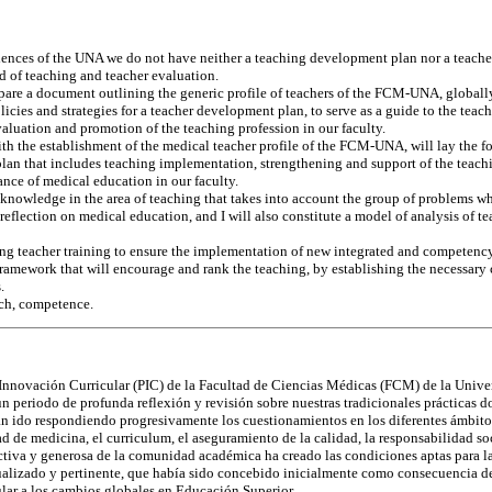
iences of the UNA we do not have neither a teaching development plan nor a teacher
eld of teaching and teacher evaluation.
epare a document outlining the generic profile of teachers of the FCM-UNA, globall
licies and strategies for a teacher development plan, to serve as a guide to the teach
valuation and promotion of the teaching profession in our faculty.
with the establishment of the medical teacher profile of the FCM-UNA, will lay the 
n that includes teaching implementation, strengthening and support of the teachin
ance of medical education in our faculty.
 knowledge in the area of teaching that takes into account the group of problems wh
reflection on medical education, and I will also constitute a model of analysis of te
osting teacher training to ensure the implementation of new integrated and competen
 framework that will encourage and rank the teaching, by establishing the necessar
.
rch, competence.
 Innovación Curricular (PIC) de la Facultad de Ciencias Médicas (FCM) de la Univ
 periodo de profunda reflexión y revisión sobre nuestras tradicionales prácticas d
an ido respondiendo progresivamente los cuestionamientos en los diferentes ámbito
d de medicina, el curriculum, el aseguramiento de la calidad, la responsabilidad soc
ctiva y generosa de la comunidad académica ha creado las condiciones aptas para l
ualizado y pertinente, que había sido concebido inicialmente como consecuencia d
ular a los cambios globales en Educación Superior.