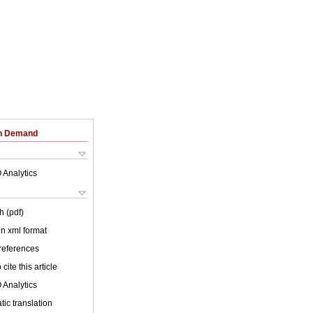
on Demand
 Analytics
h (pdf)
 in xml format
 references
cite this article
 Analytics
ic translation