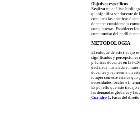
Objetivos específicos
Realizar un análisis bibliogr
que significa ser docente d
conciben las prácticas doce
docentes consideradas como 
como buenas; Establecer los 
compromiso del perfil doce
METODOLOGIA
El enfoque de este trabajo es
significados y percepciones 
prácticas docentes en la FCM
declarada, instalada en nuest
docentes y representa un est
romper con este estatus quo 
necesidades locales e intern
Es por ello que este trabajo 
las demandas globales y las 
Cuandro 1
.
Fases del diseñ