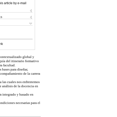
is article by e-mail
ks
nk
contextualizado global y
uía del itinerario formativo
a facultad.
 bases para diseñar,
acompañamiento de la carrera
a las cuales nos enfrentemos
 análisis de la docencia en
m integrado y basado en
ondiciones necesarias para el