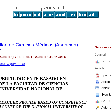
ltad de Ciencias Médicas (Asunción)
Services 
9
Journal
Asunción) vol.49 no.1 Asunción June 2016
SciELO
/2016.049(01)119-140
Article
Spanis
PERFIL DOCENTE BASADO EN
Article
E LA FACULTAD DE CIENCIAS
Article
UNIVERSIDAD NACIONAL DE
How to 
SciELO
 TEACHER PROFILE BASED ON COMPETENCE
ACULTY OF THE NATIONAL UNIVERSITY OF
Automat