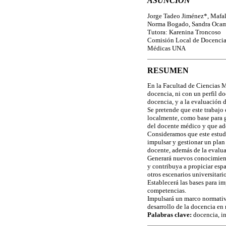
ASUNCION
Jorge Tadeo Jiménez*, Mafald
Norma Bogado, Sandra Ocam
Tutora: Karenina Troncoso
Comisión Local de Docencia 
Médicas UNA
RESUMEN
En la Facultad de Ciencias 
docencia, ni con un perfil d
docencia, y a la evaluación
Se pretende que este trabajo
localmente, como base para ge
del docente médico y que ade
Consideramos que este estudi
impulsar y gestionar un plan
docente, además de la evalua
Generará nuevos conocimiento
y contribuya a propiciar esp
otros escenarios universitario
Establecerá las bases para 
competencias.
Impulsará un marco normativo
desarrollo de la docencia en
Palabras clave:
docencia, i