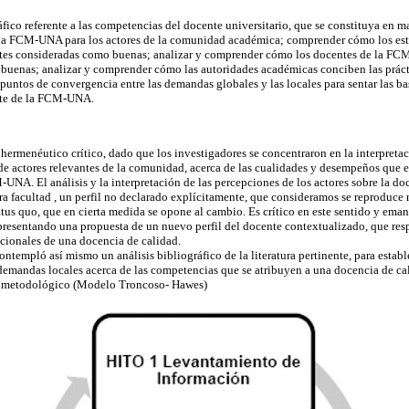
áfico referente a las competencias del docente universitario, que se constituya en m
e la FCM-UNA para los actores de la comunidad académica; comprender cómo los e
ntes consideradas como buenas; analizar y comprender cómo los docentes de la FC
buenas; analizar y comprender cómo las autoridades académicas conciben las práct
puntos de convergencia entre las demandas globales y las locales para sentar las ba
nte de la FCM-UNA.
 hermenéutico crítico, dado que los investigadores se concentraron en la interpreta
de actores relevantes de la comunidad, acerca de las cualidades y desempeños que es
-UNA. El análisis y la interpretación de las percepciones de los actores sobre la do
ra facultad , un perfil no declarado explícitamente, que consideramos se reproduce 
atus quo, que en cierta medida se opone al cambio. Es crítico en este sentido y ema
presentando una propuesta de un nuevo perfil del docente contextualizado, que re
acionales de una docencia de calidad.
contempló así mismo un análisis bibliográfico de la literatura pertinente, para estab
demandas locales acerca de las competencias que se atribuyen a una docencia de ca
o metodológico (Modelo Troncoso- Hawes)