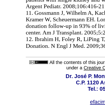
Argent Pediatr. 2008;106:41
11. Gossmann J, Wilhelm A, Kach
Kramer W, Scheuermann EH. Long
donation follow-up in 93% of livi
center. Am J Transplant. 2005
12. Ibrahim H, Foley R, LiPing 
Donation. N Engl J Med. 2009;3
All the contents of this jo
under a
Creative 
Dr. José P. Mon
C.P. 1120 
Tel.: 
efaci