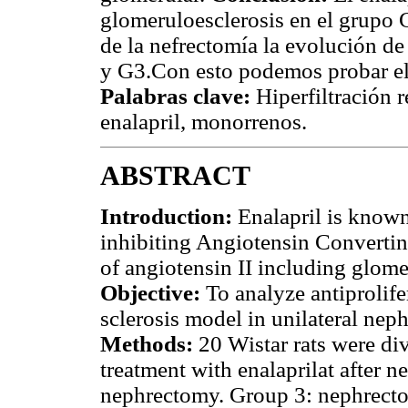
glomeruloesclerosis en el grupo
de la nefrectomía la evolución de
y G3.Con esto podemos probar el 
Palabras clave:
Hiperfiltración 
enalapril, monorrenos.
ABSTRACT
Introduction:
Enalapril is known 
inhibiting Angiotensin Convertin
of angiotensin II including glomer
Objective:
To analyze antiprolifer
sclerosis model in unilateral nep
Methods:
20 Wistar rats were div
treatment with enalaprilat after n
nephrectomy. Group 3: nephrecto