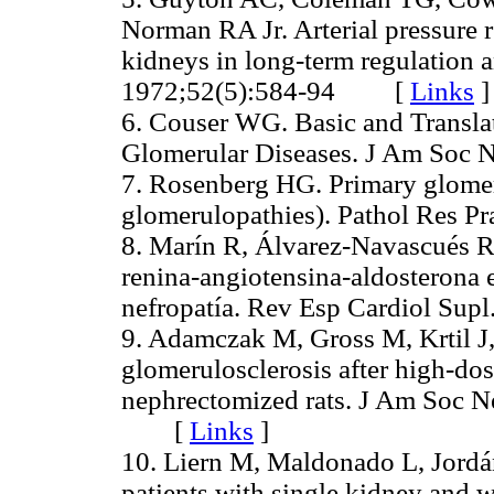
Norman RA Jr. Arterial pressure 
kidneys in long-term regulation 
1972;52(5):584-94 [
Links
]
6. Couser WG. Basic and Transl
Glomerular Diseases. J Am So
7. Rosenberg HG. Primary glomer
glomerulopathies). Pathol Res
8. Marín R, Álvarez-Navascués R
renina-angiotensina-aldosterona e
nefropatía. Rev Esp Cardiol S
9. Adamczak M, Gross M, Krtil J, 
glomerulosclerosis after high-dose
nephrectomized rats. J Am Soc 
[
Links
]
10. Liern M, Maldonado L, Jordán 
patients with single kidney and w