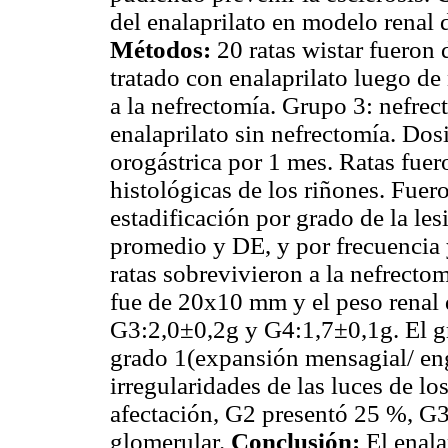
del enalaprilato en modelo renal d
Métodos:
20 ratas wistar fueron 
tratado con enalaprilato luego de
a la nefrectomía. Grupo 3: nefrec
enalaprilato sin nefrectomía. Dos
orogástrica por 1 mes. Ratas fue
histológicas de los riñones. Fue
estadificación por grado de la le
promedio y DE, y por frecuencia 
ratas sobrevivieron a la nefrecto
fue de 20x10 mm y el peso renal 
G3:2,0±0,2g y G4:1,7±0,1g. El g
grado 1(expansión mensagial/ en
irregularidades de las luces de lo
afectación, G2 presentó 25 %, G
glomerular.
Conclusión:
El enala