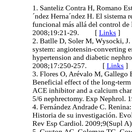
1. Santeliz Contra H, Romano Es
´ndez Herna´ndez H. El sistema r
funcional más allá del control de 
2008;19:21-29. [
Links
]
2. Batlle D, Soler M, Wysocki, J.
system: angiotensin-converting en
hypertension and diabetic nephr
2008;17:250-257. [
Links
]
3. Flores O, Arévalo M, Gallego
Beneficial effect of the long-ter
ACE inhibitor and a calcium chann
5/6 nephrectomy. Exp Nephrol
4. Fernández Andrade C. Renina: 
Historia de su investigación. Evo
Rev Esp Cardiol. 2009;9(Sup
5. Guyton AC, Coleman TG, Cow