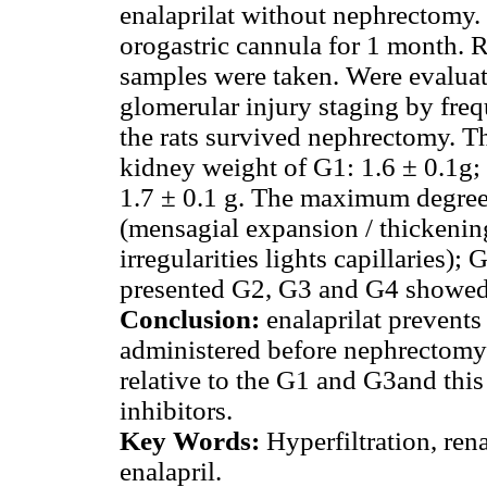
enalaprilat without nephrectomy.
orogastric cannula for 1 month. R
samples were taken. Were evalua
glomerular injury staging by fre
the rats survived nephrectomy. 
kidney weight of G1: 1.6 ± 0.1g;
1.7 ± 0.1 g. The maximum degree
(mensagial expansion / thickenin
irregularities lights capillaries
presented G2, G3 and G4 showed
Conclusion:
enalaprilat prevents
administered before nephrectomy
relative to the G1 and G3and this
inhibitors.
Key Words:
Hyperfiltration, ren
enalapril.