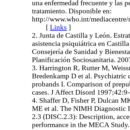
una enfermedad frecuente y las p
tratamiento. Disponible en:
http://www.who.int/mediacentre
[
Links
]
2. Junta de Castilla y León. Estr
asistencia psiquiátrica en Castill
Consejería de Sanidad y Bienesta
Planificación Sociosanitaria.
3. Harrington R, Rutter M, Weis
Bredenkamp D et al. Psychiatric d
probands I. Comparison of prepube
cases. J Affect Disord 1997;4
4. Shaffer D, Fisher P, Dulcan M
ME et al. The NIMH Diagnostic I
2.3 (DISC.2.3): Description, accep
performance in the MECA Study.