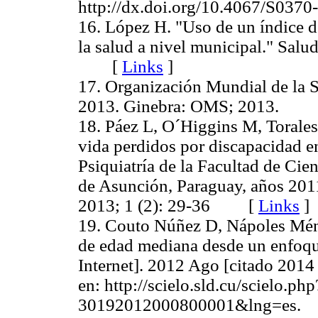
http://dx.doi.org/10.4067/S
16. López H. "Uso de un índice de
la salud a nivel municipal." Sal
[
Links
]
17. Organización Mundial de la Sa
2013. Ginebra: OMS; 2013. 
18. Páez L, O´Higgins M, Torales
vida perdidos por discapacidad en
Psiquiatría de la Facultad de Ci
de Asunción, Paraguay, años 201
2013; 1 (2): 29-36 [
Links
]
19. Couto Núñez D, Nápoles Mén
de edad mediana desde un enfoqu
Internet]. 2012 Ago [citado 2014
en: http://scielo.sld.cu/scielo.p
30192012000800001&lng=e