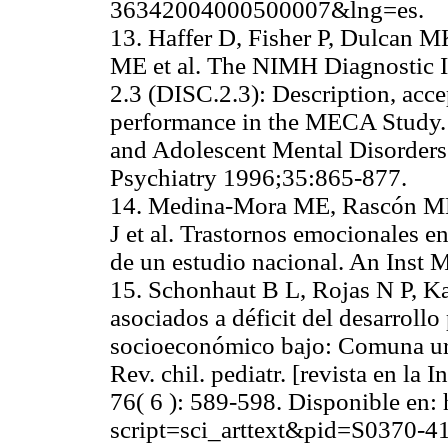
36342004000500007&lng=e
13. Haffer D, Fisher P, Dulcan M
ME et al. The NIMH Diagnostic I
2.3 (DISC.2.3): Description, accep
performance in the MECA Study.
and Adolescent Mental Disorders
Psychiatry 1996;35:865-877
14. Medina-Mora ME, Rascón ML, 
J et al. Trastornos emocionales 
de un estudio nacional. An Ins
15. Schonhaut B L, Rojas N P, Ka
asociados a déficit del desarroll
socioeconómico bajo: Comuna urb
Rev. chil. pediatr. [revista en la 
76( 6 ): 589-598. Disponible en: 
script=sci_arttext&pid=S0370-