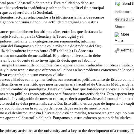
al para el desarrollo de un país. Esta realidad no debe ser
Send th
zar la excelencia académica y sobre todo cumplir el fin principal
Indicators
a que es el servicio a la Sociedad.
erentes factores relacionados a la idiosincrasia, falta de recursos,
Related lin
estigadora continúa siendo una actividad marginal en nuestros
Share
vances producidos en los últimos años, entre los que destacan la
More
jo Nacional para la Ciencia y la Tecnología) y el
More
igadores mediante una categorización remunerada, informes
rsión del Paraguay en ciencia es la más baja de América del Sur,
Permali
% del producto interno bruto (PIB) del país (1). Ante esta
erioso un cambio de mentalidad. El profesor universitario debe
 un buen docente si no investiga. Es decir, que su labor no
n simple transmisor de conocimientos o experiencias producidas por otros en éste o 
a y buscar respuestas que ofrezcan soluciones a los problemas concretos de la socie
lizar este trabajo no son excusas válidas.
erzos aislados son muy meritorios, son necesarias políticas tanto de Estado como i
ífica. Es en este sentido que nuestra centenaria Facultad de Ciencias Médicas de l
erar el cambio de paradigma. En mi opinión, hay que fortalecer y apoyar aún más l
sos tanto públicos como privados para financiar estas actividades. Otro aspecto imp
arias de Investigación de nuestro centro, es decir aquellas áreas del conocimiento o
to social se deba prestar más atención. Esto último es un paso de importancia capit
 y económicos en la solución de necesidades reales de nuestro país.
smo o el desánimo, nuestra Universidad está en marcha, tenemos un gran equipo hu
en aportar al desarrollo del país. Pongamos nuestro esfuerzo para no defraudarles.
the primary activities at the university and a key to the development of a country. T