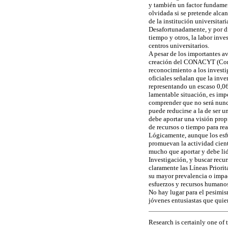
y también un factor fundament
olvidada si se pretende alcan
de la institución universitari
Desafortunadamente, y por dif
tiempo y otros, la labor inv
centros universitarios.
A pesar de los importantes a
creación del CONACYT (Conse
reconocimiento a los invest
oficiales señalan que la inve
representando un escaso 0,06 
lamentable situación, es imp
comprender que no será nunca
puede reducirse a la de ser u
debe aportar una visión propi
de recursos o tiempo para rea
Lógicamente, aunque los esfu
promuevan la actividad cient
mucho que aportar y debe lid
Investigación, y buscar recur
claramente las Líneas Priorit
su mayor prevalencia o impac
esfuerzos y recursos humanos
No hay lugar para el pesimi
jóvenes entusiastas que quier
Research is certainly one of 