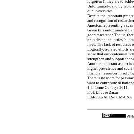
forgotten if they are to achie
Unfortunately, and by factors
our universities.
Despite the important progr
and recognition of researcher
America, representing a scan
Given this unfortunate situat
good researcher. That is, th
or in distant countries, but 
lives. The lack of resources o
Logically, isolated efforts ar
sense that our centennial Sc
strengthen and support the wo
Another important aspect is t
higher prevalence and social 
financial resources in solvin
There is no room for pessimi
want to contribute to nationa
1. Informe Conacyt 2011.
Prof. Dr. José Zarza
Editor ANALES-FCM-UNA
All 