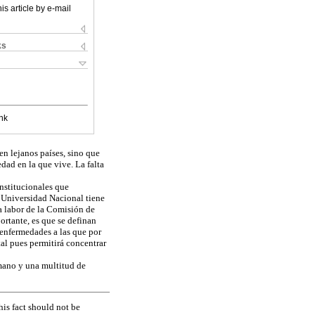
is article by e-mail
ks
nk
en lejanos países, sino que
dad en la que vive. La falta
nstitucionales que
a Universidad Nacional tiene
a labor de la Comisión de
ortante, es que se definan
 enfermedades a las que por
al pues permitirá concentrar
mano y una multitud de
his fact should not be