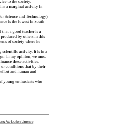
vice to the society.
ins a marginal activity in
for Science and Technology)
ence is the lowest in South
 that a good teacher is a
 produced by others in this
blems of society where he
cientific activity. It is in a
igm. In my opinion, we must
inance these activities.
 or conditions that by their
e effort and human and
 of young enthusiasts who
s Attribution License