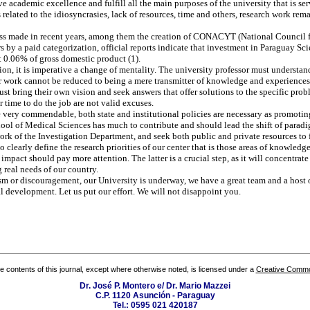
ve academic excellence and fulfill all the main purposes of the university that is ser
 related to the idiosyncrasies, lack of resources, time and others, research work rema
ess made in recent years, among them the creation of CONACYT (National Council 
s by a paid categorization, official reports indicate that investment in Paraguay Sci
t 0.06% of gross domestic product (1).
ion, it is imperative a change of mentality. The university professor must understand
eir work cannot be reduced to being a mere transmitter of knowledge and experiences
must bring their own vision and seek answers that offer solutions to the specific pro
r time to do the job are not valid excuses.
e very commendable, both state and institutional policies are necessary as promoting s
hool of Medical Sciences has much to contribute and should lead the shift of parad
rk of the Investigation Department, and seek both public and private resources to f
o clearly define the research priorities of our center that is those areas of knowledge
impact should pay more attention. The latter is a crucial step, as it will concentrat
g real needs of our country.
sm or discouragement, our University is underway, we have a great team and a host
l development. Let us put our effort. We will not disappoint you.
the contents of this journal, except where otherwise noted, is licensed under a
Creative Common
Dr. José P. Montero e/ Dr. Mario Mazzei
C.P. 1120 Asunción - Paraguay
Tel.: 0595 021 420187