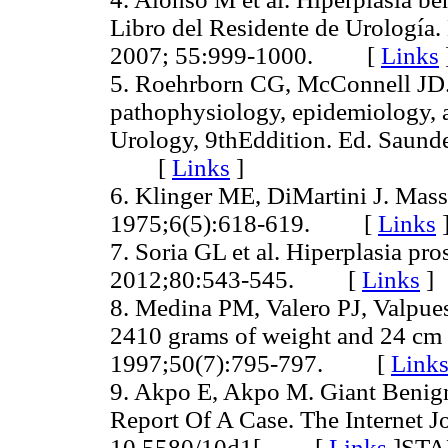
Libro del Residente de Urología.
2007; 55:999-1000. [
Links
5. Roehrborn CG, McConnell JD. 
pathophysiology, epidemiology, a
Urology, 9thEddition. Ed. Saunde
[
Links
]
6. Klinger ME, DiMartini J. Mass
1975;6(5):618-619. [
Links
7. Soria GL et al. Hiperplasia pr
2012;80:543-545. [
Links
]
8. Medina PM, Valero PJ, Valpuest
2410 grams of weight and 24 cm 
1997;50(7):795-797. [
Link
9. Akpo E, Akpo M. Giant Benign 
Report Of A Case. The Internet Jo
10.5580/10d1[ [
Links
]
ST