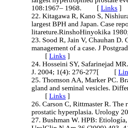
108:1967– 1968. [
Links
]
22. Kitagawa R, Kano S, Nishiur
largest BPH and Japan. Case repo
litareture.RinshoHinyokika 1
23. Sood R, Jain V, Chauhan D. Gi
management of a case. J Postgra
[
Links
]
24. Hosseini SY, Safarinejad MR.
J. 2004; 1(4): 276-277[ [
Li
25. Thomson AA, Marker PC. Bra
gland and seminal vesicles. Diff
[
Links
]
26. Carson C, Rittmaster R. The r
prostatic hyperplasia. Urolog
27. Bushman W. HPB: Etiología, e
UrolClin N Am 36 (2009) 40