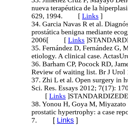
nueva terapéutica de la hiperplasi
629, 1994. [
Links
]
34. Garcia Navas R et al. Diagnós
prostática benigna mediante ecogr
2006[ [
Links
]
STANDARD
35. Fernández D, Fernández G, Ma
etiology. A clinical case. Act
36. Barham CP, Pocock RD, Jame
Review of waiting list. Br J U
37. Zhi L et al. Open surgery in 
Sci. Res. Essays 2012; 7(17): 
[
Links
]
STANDARDIZED
38. Yonou H, Goya M, Miyazato 
prostatic hypertrophy: a case re
[
Links
]
7.