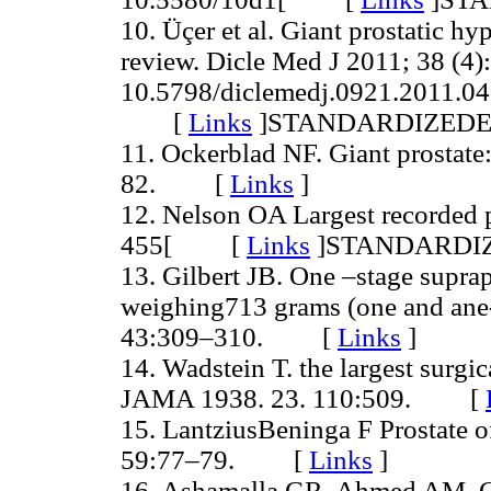
10. Üçer et al. Giant prostatic hyp
review. Dicle Med J 2011; 38 (4)
10.5798/diclemedj.0921.2011.04
[
Links
]
STANDARDIZED
11. Ockerblad NF. Giant prostate:
82. [
Links
]
12. Nelson OA Largest recorded 
455[ [
Links
]
STANDARDI
13. Gilbert JB. One –stage supra
weighing713 grams (one and ane
43:309–310. [
Links
]
14. Wadstein T. the largest surgi
JAMA 1938. 23. 110:509. [
15. LantziusBeninga F Prostate o
59:77–79. [
Links
]
16. Ashamalla GR, Ahmed AM. Gi