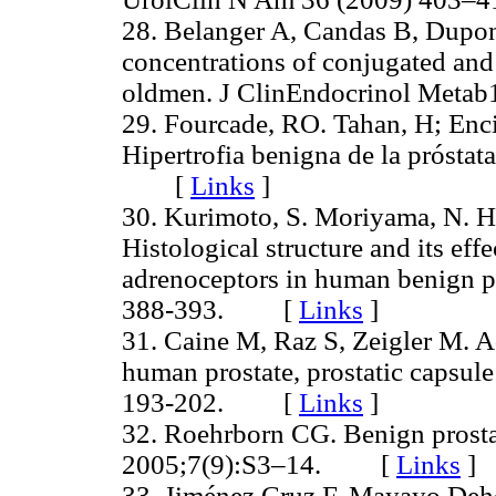
28. Belanger A, Candas B, Dupont
concentrations of conjugated and
oldmen. J ClinEndocrinol Me
29. Fourcade, RO. Tahan, H; Enc
Hipertrofia benigna de la próstat
[
Links
]
30. Kurimoto, S. Moriyama, N. H
Histological structure and its effe
adrenoceptors in human benign pr
388-393. [
Links
]
31. Caine M, Raz S, Zeigler M. Ad
human prostate, prostatic capsul
193-202. [
Links
]
32. Roehrborn CG. Benign prosta
2005;7(9):S3–14. [
Links
]
33. Jiménez Cruz F, Mayayo Dehe