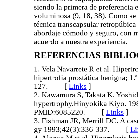
siendo la primera de preferencia e
voluminosa (9, 18, 38). Como se 
técnica transcapsular retropúbic
abordaje cómodo y seguro, con m
acuerdo a nuestra experiencia.
REFERENCIAS BIBLI
1. Vela Navarrete R et al. Hipertr
hipertrofia prostática benigna; 1
127. [
Links
]
2. Kawamura S, Takata K, Yoshida 
hypertrophy.Hinyokika Kiyo. 19
PMID:6085220. [
Links
]
3. Fishman JR, Merrill DC. A case
gy 1993;42(3):336-337. [
Li
4. Alonso M et al. Hiperplasia be