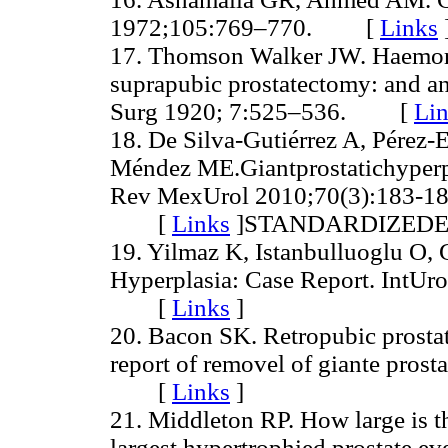
1972;105:769–770. [
Links
17. Thomson Walker JW. Haemorrh
suprapubic prostatectomy: and an 
Surg 1920; 7:525–536. [
Li
18. De Silva-Gutiérrez A, Pérez-
Méndez ME.Giantprostatichyperpla
Rev MexUrol 2010;70(3):183-18
[
Links
]
STANDARDIZED
19. Yilmaz K, Istanbulluoglu O, 
Hyperplasia: Case Report. IntUr
[
Links
]
20. Bacon SK. Retropubic prostate
report of removel of giante prost
[
Links
]
21. Middleton RP. How large is th
largest hypertrophied prostate e