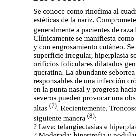
Se conoce como rinofima al cuadr
estéticas de la nariz. Compromete 
generalmente a pacientes de raza
Clínicamente se manifiesta como 
y con engrosamiento cutáneo. Se 
superficie irregular, hiperplasia s
orificios foliculares dilatados g
queratina. La abundante seborrea 
responsables de una infección cró
en la punta nasal y progresa hacia
severos pueden provocar una obst
(7)
altas
. Recientemente, Troncoso 
(8)
siguiente manera
:
? Leve: telangiectasias e hiperpla
? Moderada: hipertrofia y nodula