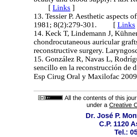
[
Links
]
13. Tessier P. Aesthetic aspects o
1981; 8(2):279-301. [
Links
14. Keck T, Lindemann J, Kühne
chondrocutaneous auricular grafts
reconstructive surgery. Laryn
15. González R, Navas L, Rodrígu
sencillo en la reconstrucción de 
Esp Cirug Oral y Maxilofac 2009
All the contents of this jo
under a
Creative 
Dr. José P. Mon
C.P. 1120 
Tel.: 