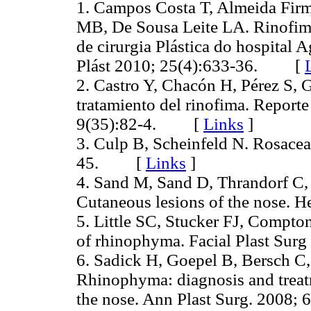
1. Campos Costa T, Almeida Fir
MB, De Sousa Leite LA. Rinofima:
de cirurgia Plástica do hospital
Plást 2010; 25(4):633-36. [
2. Castro Y, Chacón H, Pérez S, G
tratamiento del rinofima. Reporte
9(35):82-4. [
Links
]
3. Culp B, Scheinfeld N. Rosacea
45. [
Links
]
4. Sand M, Sand D, Thrandorf C,
Cutaneous lesions of the nose
5. Little SC, Stucker FJ, Compt
of rhinophyma. Facial Plast S
6. Sadick H, Goepel B, Bersch C
Rhinophyma: diagnosis and treatm
the nose. Ann Plast Surg. 200