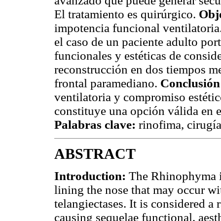
avanzado que puede generar secuel
El tratamiento es quirúrgico.
Obje
impotencia funcional ventilatoria
el caso de un paciente adulto por
funcionales y estéticas de consid
reconstrucción en dos tiempos med
frontal paramediano.
Conclusión
ventilatoria y compromiso estétic
constituye una opción válida en e
Palabras clave:
rinofima, cirugía
ABSTRACT
Introduction:
The Rhinophyma is 
lining the nose that may occur wi
telangiectases. It is considered a
causing sequelae functional, aest