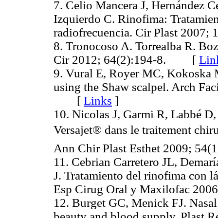
7. Celio Mancera J, Hernández C
Izquierdo C. Rinofima: Tratamien
radiofrecuencia. Cir Plast 200
8. Tronocoso A. Torrealba R. Boz
Cir 2012; 64(2):194-8. [
Lin
9. Vural E, Royer MC, Kokoska M
using the Shaw scalpel. Arch Faci
[
Links
]
10. Nicolas J, Garmi R, Labbé D,
Versajet® dans le traitement chir
Ann Chir Plast Esthet 2009; 5
11. Cebrian Carretero JL, Demarí
J. Tratamiento del rinofima con 
Esp Cirug Oral y Maxilofac 2
12. Burget GC, Menick FJ. Nasal 
beauty and blood supply. Plast R