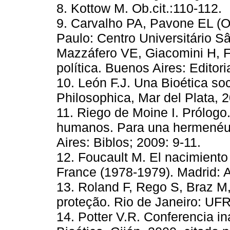
8. Kottow M. Ob.cit.:110-1
9. Carvalho PA, Pavone EL (O
Paulo: Centro Universitário S
Mazzáfero VE, Giacomini H, Fe
política. Buenos Aires: Edit
10. León F.J. Una Bioética so
Philosophica, Mar del Plata
11. Riego de Moine I. Prólogo
humanos. Para una hermenéut
Aires: Biblos; 2009: 9-11.
12. Foucault M. El nacimiento 
France (1978-1979). Madrid
13. Roland F, Rego S, Braz M,
proteção. Rio de Janeiro: 
14. Potter V.R. Conferencia i