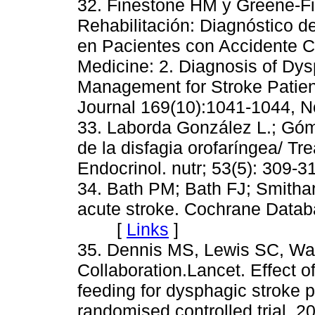
32. Finestone HM y Greene-F
Rehabilitación: Diagnóstico de
en Pacientes con Accidente Ce
Medicine: 2. Diagnosis of Dysp
Management for Stroke Patien
Journal 169(10):1041-1044
33. Laborda González L.; Góme
de la disfagia orofaríngea/ T
Endocrinol. nutr; 53(5): 309
34. Bath PM; Bath FJ; Smithar
acute stroke. Cochrane Datab
[
Links
]
35. Dennis MS, Lewis SC, Wa
Collaboration.Lancet. Effect o
feeding for dysphagic stroke 
randomised controlled trial. 