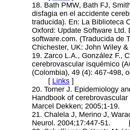
18. Bath PMW, Bath FJ, Smith
disfagia en el accidente cer
traducida). En: La Biblioteca
Oxford: Update Software Ltd. 
software.com. (Traducida de T
Chichester, UK: John Wiley
19. Zarco L.A., González F., C
cerebrovascular isquémico (
(Colombia), 49 (4): 467-498, 
[
Links
]
20. Torner J. Epidemiology and
Handbook of cerebrovascular 
Marcel Dekken; 2005;1-19
21. Chalela J, Merino J, Wara
Neurol. 2004;17:447-51. 