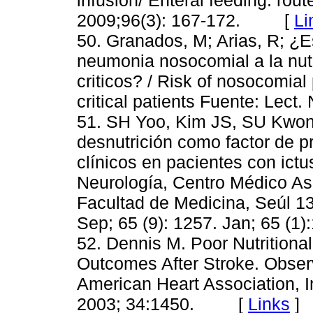
2009;96(3): 167-172. [
Li
50. Granados, M; Arias, R; ¿Es
neumonia nosocomial a la nutr
criticos? / Risk of nosocomial
critical patients Fuente: Le
51. SH Yoo, Kim JS, SU Kwon
desnutrición como factor de p
clínicos en pacientes con ic
Neurología, Centro Médico As
Facultad de Medicina, Seúl 1
Sep; 65 (9): 1257. Jan; 65 
52. Dennis M. Poor Nutritiona
Outcomes After Stroke. Obser
American Heart Association, I
2003; 34:1450. [
Links
]