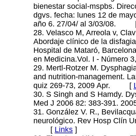
bienestar social-mspbs. Direcc
dgvs. fecha: lunes 12 de mayo
año 6. 27/04/ al 3/03/08. 
28. Velasco M, Arreola v, Clavé 
Abordaje clínico de la disfagia
Hospital de Mataró, Barcelona
en Medicina.Vol. I - Númer
29. Mertl-Rotzer M. Dysphagia
and nutrition-management. Lar
quiz 269-73, 2009 Apr. [
30. S Singh and S Hamdy. Dys
Med J 2006 82: 383-391. 
31. González V. R., Bevilacqua
neurológico. Rev Hosp Clín Un
[
Links
]