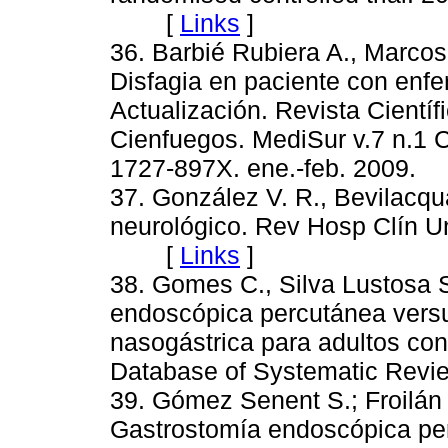
[
Links
]
36. Barbié Rubiera A., Marcos
Disfagia en paciente con enf
Actualización. Revista Cientí
Cienfuegos. MediSur v.7 n.1 
1727-897X. ene.-feb. 200
37. González V. R., Bevilacqua
neurológico. Rev Hosp Clín Un
[
Links
]
38. Gomes C., Silva Lustosa 
endoscópica percutánea vers
nasogástrica para adultos con
Database of Systematic R
39. Gómez Senent S.; Froilán 
Gastrostomía endoscópica per