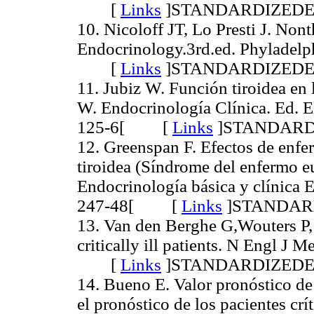
[
Links
]
STANDARDIZED
10. Nicoloff JT, Lo Presti J. Nont
Endocrinology.3rd.ed. Phyladelp
[
Links
]
STANDARDIZED
11. Jubiz W. Función tiroidea en 
W. Endocrinología Clínica. Ed.
125-6[ [
Links
]
STANDARD
12. Greenspan F. Efectos de enfe
tiroidea (Síndrome del enfermo e
Endocrinología básica y clínica
247-48[ [
Links
]
STANDAR
13. Van den Berghe G,Wouters P, 
critically ill patients. N Engl J
[
Links
]
STANDARDIZED
14. Bueno E. Valor pronóstico de 
el pronóstico de los pacientes crí