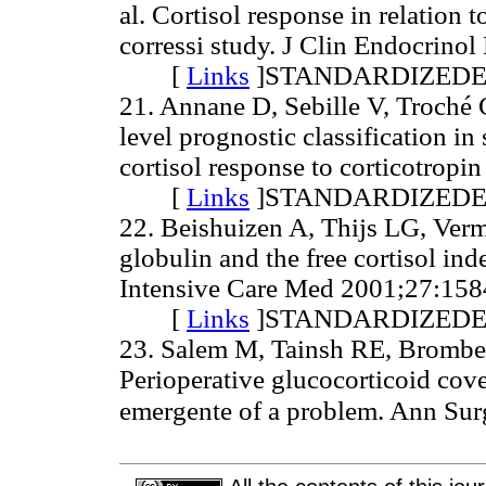
al. Cortisol response in relation t
corressi study. J Clin Endocrino
[
Links
]
STANDARDIZED
21. Annane D, Sebille V, Troché 
level prognostic classification in
cortisol response to corticotro
[
Links
]
STANDARDIZED
22. Beishuizen A, Thijs LG, Verme
globulin and the free cortisol in
Intensive Care Med 2001;27:158
[
Links
]
STANDARDIZED
23. Salem M, Tainsh RE, Brombe
Perioperative glucocorticoid cove
emergente of a problem. Ann Su