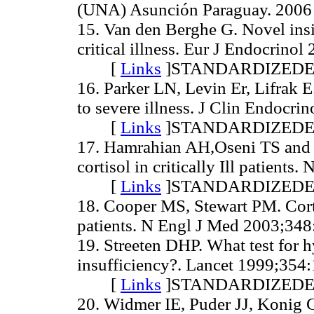
(UNA) Asunción Paraguay. 2
15. Van den Berghe G. Novel insi
critical illness. Eur J Endocrino
[
Links
]
STANDARDIZED
16. Parker LN, Levin Er, Lifrak E
to severe illness. J Clin Endocr
[
Links
]
STANDARDIZED
17. Hamrahian AH,Oseni TS and 
cortisol in critically Ill patien
[
Links
]
STANDARDIZED
18. Cooper MS, Stewart PM. Cortic
patients. N Engl J Med 2003
19. Streeten DHP. What test for 
insufficiency?. Lancet 1999;354
[
Links
]
STANDARDIZED
20. Widmer IE, Puder JJ, Konig C