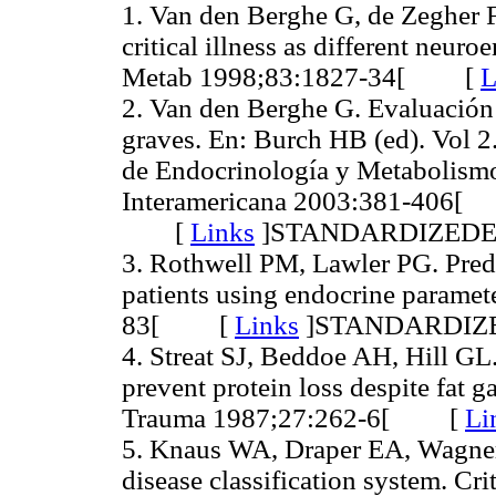
1. Van den Berghe G, de Zegher 
critical illness as different neur
Metab 1998;83:1827-34[ [
L
2. Van den Berghe G. Evaluación 
graves. En: Burch HB (ed). Vol 2
de Endocrinología y Metabolism
Interamericana 2003:381-406[
[
Links
]
STANDARDIZED
3. Rothwell PM, Lawler PG. Predi
patients using endocrine paramet
83[ [
Links
]
STANDARDIZ
4. Streat SJ, Beddoe AH, Hill GL
prevent protein loss despite fat ga
Trauma 1987;27:262-6[ [
Li
5. Knaus WA, Draper EA, Wagner 
disease classification system. C