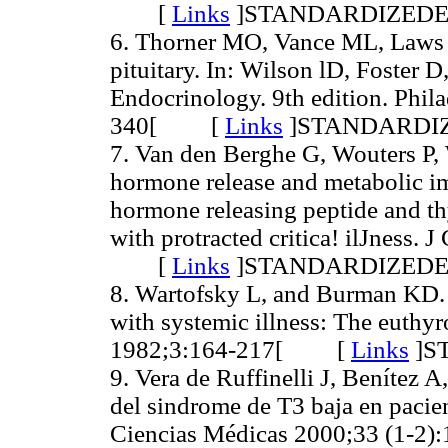
[
Links
]
STANDARDIZED
6. Thorner MO, Vance ML, Laws 
pituitary. In: Wilson lD, Foster D
Endocrinology. 9th edition. Phil
340[ [
Links
]
STANDARDI
7. Van den Berghe G, Wouters P, W
hormone release and metabolic i
hormone releasing peptide and th
with protracted critica! ilJness.
[
Links
]
STANDARDIZED
8. Wartofsky L, and Burman KD. A
with systemic illness: The euthy
1982;3:164-217[ [
Links
]
S
9. Vera de Ruffinelli J, Benítez 
del sindrome de T3 baja en pacien
Ciencias Médicas 2000;33 (1-2):