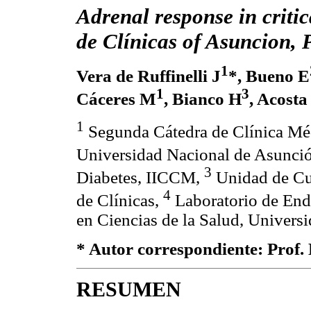
Adrenal response in critica
de Clínicas of Asuncion,
1
Vera de Ruffinelli J
*, Bueno E
1
3
Cáceres M
, Bianco H
, Acosta
1
Segunda Cátedra de Clínica Méd
Universidad Nacional de Asunci
3
Diabetes, IICCM,
Unidad de Cui
4
de Clínicas,
Laboratorio de Endo
en Ciencias de la Salud, Univers
* Autor correspondiente: Prof. 
RESUMEN