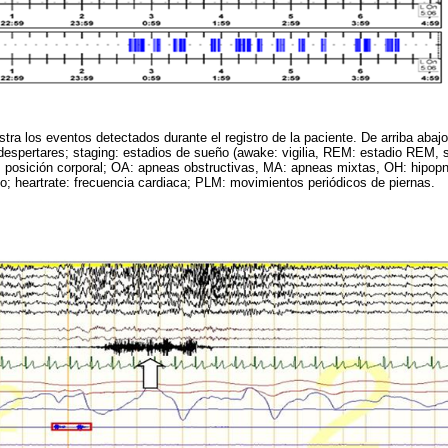
tra los eventos detectados durante el registro de la paciente. De arriba abajo
despertares; staging: estadios de sueño (awake: vigilia, REM: estadio REM, 
: posición corporal; OA: apneas obstructivas, MA: apneas mixtas, OH: hipop
o; heartrate: frecuencia cardiaca; PLM: movimientos periódicos de piernas.