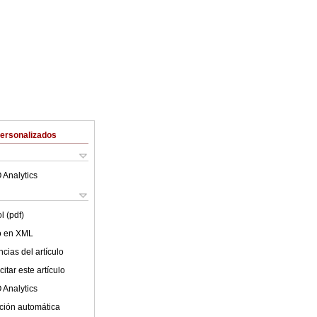
Personalizados
 Analytics
l (pdf)
lo en XML
cias del artículo
itar este artículo
 Analytics
ción automática