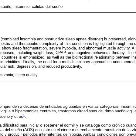
 sueño; insomnio; calidad del sueño
(combined insomnia and obstructive sleep apnea disorder) is presented, alon
tic and therapeutic complexity of this condition is highlighted through the us
show sleep fragmentation, severe hypoxia, and abnormal muscle activity. A m
posed, including weight loss, CPAP, and cognitive-behavioral therapy. The h
n countries is emphasized, as well as the bidirectional relationship between 
omorbidities. Finally, the need for a multidisciplinary approach is underscored
lar risk, depression, and reduced productivity.
nsomnia; sleep quality
omprenden a decenas de entidades agrupadas en varias categorías: insomnio, 
 vigilia o hipersomnias centrales, trastornos circadianos del ritmo sueño-vigil
1
sueño y otros
.
a dificultad para iniciar o sostener el dormir y se cataloga como crónico cua
a del sueño (AOS) consiste en el cierre o estrechamiento transitorio de la vía
lo y producir periodos intermitentes de hipoxia. Ambas condiciones son prev