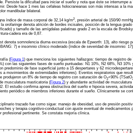
e. Persiste la dificultad para iniciar el sueño y nota que éste se interrumpe 
dormir. Desde hace 1 mes las cefaleas holocraneanas son más intensas a la 
or mandibular bilateral.
2
gna índice de masa corporal de 32,14 kg/m
, presión arterial de 150/90 mmH
a orofaringe denota atrición de bordes incisales, posición de la lengua grado
icado) y tamaño de las amígdalas palatinas grado 2 en la escala de Brodsky.
ntura-cadera era de 0,87.
test denota somnolencia diurna excesiva (escala de Epworth: 13), alto riesgo p
BANG: 7) e insomnio clínico moderado (índice de severidad de insomnio: 17
afía (
Figura 1
) que menciona los siguientes hallazgos: tiempo de registro de
55%) con las siguientes fases de sueño puntuadas: N1 10%, N2 68%, N3 10%
n predominio de fase superficial junto a 15 despertares y 62 microdespertar
os a movimientos de extremidades inferiores). Eventos respiratorios que resul
e produjeron un 8% de tiempo de registro con saturación de O
<90% (TSatO
2
 de musculatura masticatoria (
Figura 2
) y abundante actividad de musculatura
N2. El estudio confirma apnea obstructiva del sueño e hipoxia severa, activid
iento periódico de miembros inferiores durante el sueño. Clínicamente se con
ciplinario trazado fue como sigue: manejo de obesidad, uso de presión positi
ches y terapia cognitivo-conductual con ajuste eventual de medicamentos por
 profesional pertinente. Se constata mejoría clínica.