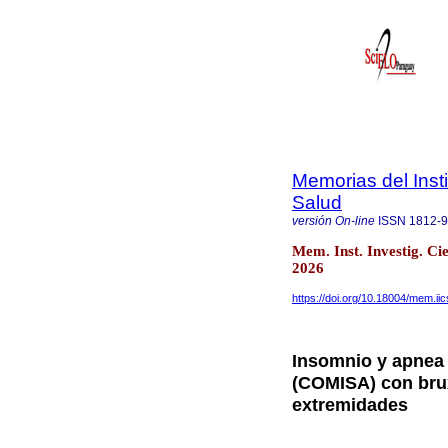
Memorias del Insti
Salud
versión On-line
ISSN
1812-
Mem. Inst. Investig. C
2026
https://doi.org/10.18004/mem.i
Insomnio y apnea
(COMISA) con bru
extremidades