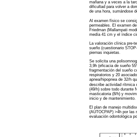
mañana y a veces a la tard
dificultad para volver a 
de una hora, sumándose dol
Al examen físico se consi
permeables. El examen de l
Friedman (Mallampati modif
medía 41 cm y el índice ci
La valoración clínica pre-
sueño (cuestionario STOP-
piernas inquietas.
Se solicita una polisomnogr
3,9h (eficacia de sueño 
fragmentación del sueño co
respiratorios y 20 asociad
apnea/hipopnea de 32/h qu
describe actividad rítmica
(49/h) sobre todo durante 
masticatoria (8/h) y movim
inicio y de mantenimiento.
El plan de manejo multidis
(AUTOCPAP) >4h por las no
evaluación odontológica por