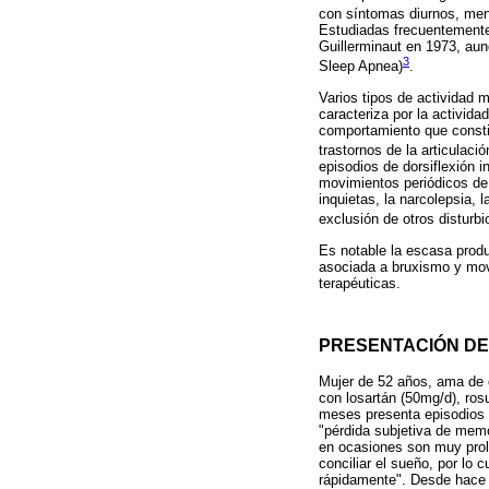
con síntomas diurnos, meno
Estudiadas frecuentemente
Guillerminaut en 1973, a
3
Sleep Apnea)
.
Varios tipos de actividad 
caracteriza por la activid
comportamiento que constitu
trastornos de la articulac
episodios de dorsiflexión in
movimientos periódicos de
inquietas, la narcolepsia,
exclusión de otros disturb
Es notable la escasa produ
asociada a bruxismo y movi
terapéuticas.
PRESENTACIÓN DE
Mujer de 52 años, ama de c
con losartán (50mg/d), ros
meses presenta episodios 
"pérdida subjetiva de memo
en ocasiones son muy prol
conciliar el sueño, por lo 
rápidamente". Desde hace 4