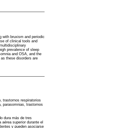
g with bruxism and periodic
e of clinical tools and
ultidisciplinary
igh prevalence of sleep
insomnia and OSA, and the
, as these disorders are
trastornos respiratorios
ia, parasomnias, trastornos
ndo dura más de tres
 aérea superior durante el
alentes y pueden asociarse