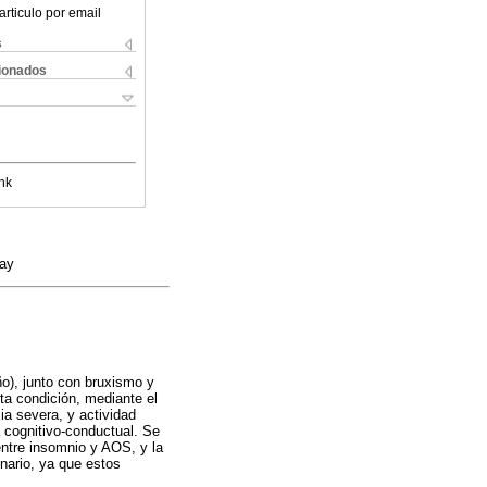
articulo por email
s
cionados
nk
uay
o), junto con bruxismo y
ta condición, mediante el
ia severa, y actividad
 cognitivo-conductual. Se
 entre insomnio y AOS, y la
inario, ya que estos