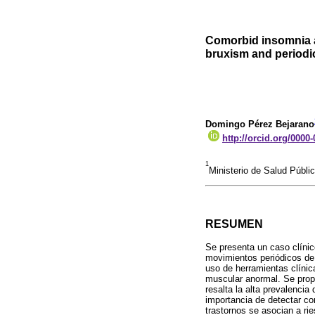
Comorbid insomnia a
bruxism and period
Domingo Pérez Bejarano
http://orcid.org/0000
1
Ministerio de Salud Públi
RESUMEN
Se presenta un caso clíni
movimientos periódicos de 
uso de herramientas clínic
muscular anormal. Se propo
resalta la alta prevalencia
importancia de detectar co
trastornos se asocian a ri