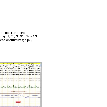
 se detallan snore:
stage 1, 2 y 3: N1, N2 y N3
neas obstructivas; SpO₂: