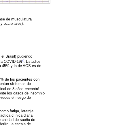
ase de musculatura
y occipitales).
 el Brasil) pudiendo
7
 la COVID-19)
. Estudios
 a 45% y la de AOS es de
40% de los pacientes con
sentan síntomas de
dinal de 8 años encontró
ente los casos de insomnio
veces el riesgo de
omo fatiga, letargia,
ctica clínica diaria
de calidad de sueño de
rlín, la escala de