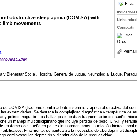
Enviar 
Indicadore
nd obstructive sleep apnea (COMISA) with
Links rela
ic limb movements
Compartir
Otros
Otros
Permali
1
-0002-9842-4789
ca y Bienestar Social, Hospital General de Luque, Neumología. Luque, Parag
co de COMISA (trastorno combinado de insomnio y apnea obstructiva del sueñ
las extremidades. Se destaca la complejidad diagnóstica y terapéutica de es
as y polisomnografía. Los hallazgos muestran fragmentación del sueño, hipox
ne un manejo multidisciplinario que incluye pérdida de peso, CPAP y terapia
 de trastornos del sueño en países latinoamericanos, la relación bidireccional
morbilidades. Finalmente, se puntualiza la necesidad de abordaje multidiscipl
esgo cardiovascular, depresión y disminución de la productividad.