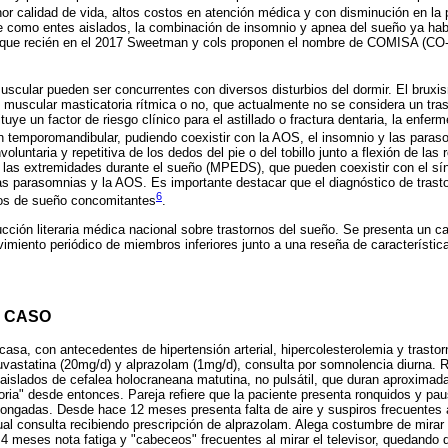
r calidad de vida, altos costos en atención médica y con disminución en la p
 como entes aislados, la combinación de insomnio y apnea del sueño ya ha
unque recién en el 2017 Sweetman y cols proponen el nombre de COMISA (CO
muscular pueden ser concurrentes con diversos disturbios del dormir. El brux
ad muscular masticatoria rítmica o no, que actualmente no se considera un tras
ye un factor de riesgo clínico para el astillado o fractura dentaria, la enferm
ión temporomandibular, pudiendo coexistir con la AOS, el insomnio y las para
voluntaria y repetitiva de los dedos del pie o del tobillo junto a flexión de las 
 las extremidades durante el sueño (MPEDS), que pueden coexistir con el sí
 las parasomnias y la AOS. Es importante destacar que el diagnóstico de tras
6
ios de sueño concomitantes
.
cción literaria médica nacional sobre trastornos del sueño. Se presenta un 
miento periódico de miembros inferiores junto a una reseña de característic
 CASO
asa, con antecedentes de hipertensión arterial, hipercolesterolemia y trast
uvastatina (20mg/d) y alprazolam (1mg/d), consulta por somnolencia diurna. 
aislados de cefalea holocraneana matutina, no pulsátil, que duran aproximad
ria" desde entonces. Pareja refiere que la paciente presenta ronquidos y pau
ongadas. Desde hace 12 meses presenta falta de aire y suspiros frecuentes a
cual consulta recibiendo prescripción de alprazolam. Alega costumbre de mirar 
 meses nota fatiga y "cabeceos" frecuentes al mirar el televisor, quedando 