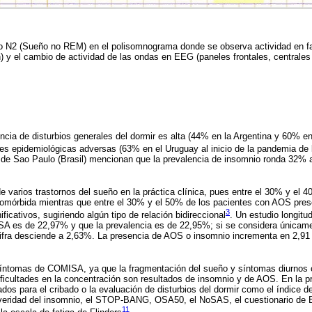
o N2 (Sueño no REM) en el polisomnograma donde se observa actividad en f
) y el cambio de actividad de las ondas en EEG (paneles frontales, centrales 
ncia de disturbios generales del dormir es alta (44% en la Argentina y 60% en
nes epidemiológicas adversas (63% en el Uruguay al inicio de la pandemia de
d de Sao Paulo (Brasil) mencionan que la prevalencia de insomnio ronda 32%
e varios trastornos del sueño en la práctica clínica, pues entre el 30% y el 
mórbida mientras que entre el 30% y el 50% de los pacientes con AOS pre
3
ficativos, sugiriendo algún tipo de relación bidireccional
. Un estudio longitu
SA es de 22,97% y que la prevalencia es de 22,95%; si se considera únicam
ifra desciende a 2,63%. La presencia de AOS o insomnio incrementa en 2,91 
s síntomas de COMISA, ya que la fragmentación del sueño y síntomas diurnos c
ificultades en la concentración son resultados de insomnio y de AOS. En la prá
ados para el cribado o la evaluación de disturbios del dormir como el índice 
everidad del insomnio, el STOP-BANG, OSA50, el NoSAS, el cuestionario de Be
11