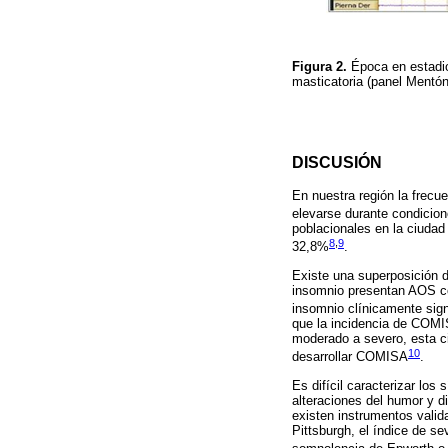
Figura 2.
Época en estadi
masticatoria (panel Mentón
DISCUSIÓN
En nuestra región la frecue
elevarse durante condicio
poblacionales en la ciuda
8
,
9
32,8%
.
Existe una superposición d
insomnio presentan AOS co
insomnio clínicamente signi
que la incidencia de COMI
moderado a severo, esta c
10
desarrollar COMISA
.
Es difícil caracterizar lo
alteraciones del humor y d
existen instrumentos valid
Pittsburgh, el índice de s