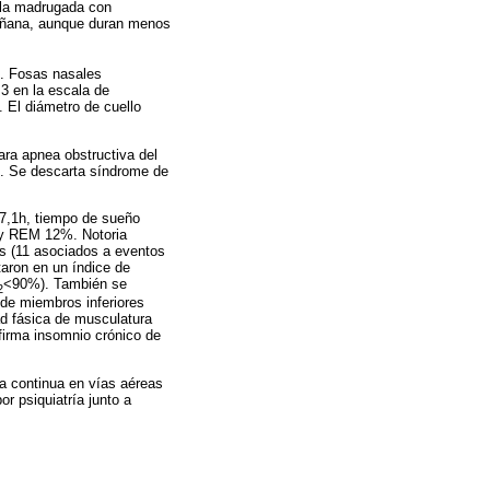
a la madrugada con
mañana, aunque duran menos
g. Fosas nasales
 3 en la escala de
 El diámetro de cuello
ara apnea obstructiva del
). Se descarta síndrome de
 7,1h, tiempo de sueño
 y REM 12%. Notoria
es (11 asociados a eventos
taron en un índice de
<90%). También se
2
 de miembros inferiores
ad fásica de musculatura
firma insomnio crónico de
va continua en vías aéreas
 psiquiatría junto a