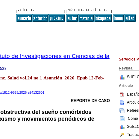
tuto de Investigaciones en Ciencias de la
Servicios 
Revista
9528
SciELO
ienc. Salud vol.24 no.1 Asunción 2026 Epub 12-Feb-
Articulo
ics/1812-9528/2026.e24132601
Españo
REPORTE DE CASO
Articu
Referen
 obstructiva del sueño comórbidos
xismo y movimientos periódicos de
Como c
SciELO
Traduc