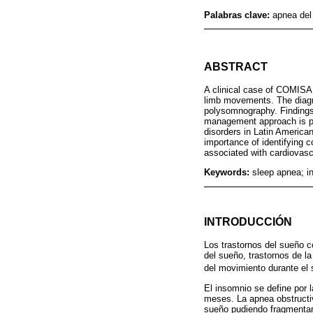
Palabras clave:
apnea del
ABSTRACT
A clinical case of COMISA 
limb movements. The diagnos
polysomnography. Findings 
management approach is pro
disorders in Latin America
importance of identifying c
associated with cardiovascu
Keywords:
sleep apnea; i
INTRODUCCIÓN
Los trastornos del sueño c
del sueño, trastornos de la
del movimiento durante el 
El insomnio se define por l
meses. La apnea obstructiv
sueño pudiendo fragmentar