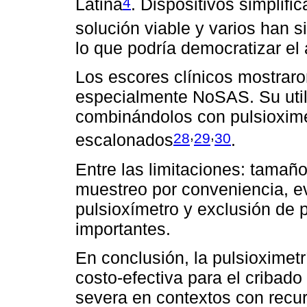
4
Latina
. Dispositivos simplif
solución viable y varios han 
lo que podría democratizar el 
Los escores clínicos mostraro
especialmente NoSAS. Su util
combinándolos con pulsioxime
,
,
28
29
30
escalonados
.
Entre las limitaciones: tamañ
muestreo por conveniencia, e
pulsioxímetro y exclusión de 
importantes.
En conclusión, la pulsioximetr
costo-efectiva para el cribad
severa en contextos con recu