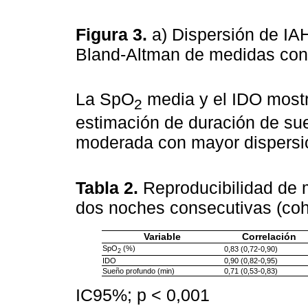
Figura 3.
a) Dispersión de IA
Bland-Altman de medidas cons
La SpO
media y el IDO mostr
2
estimación de duración de su
moderada con mayor dispersi
Tabla 2.
Reproducibilidad de 
dos noches consecutivas (coh
Variable
Correlación
SpO
(%)
0,83 (0,72-0,90)
2
IDO
0,90 (0,82-0,95)
Sueño profundo (min)
0,71 (0,53-0,83)
IC95%; p < 0,001