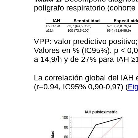
polígrafo respiratorio (cohort
IAH
Sensibilidad
Especificid
>5-14,9/h
85,7 (63,6-96,6)
52,9 (28,8-75,5)
≥15/h
100 (73,5-100)
96,4 (81,6-99,9)
VPP: valor predictivo positivo
Valores en % (IC95%). p < 0,
a 14,9/h y de 27% para IAH ≥
La correlación global del IAH
(r=0,94, IC95% 0,90-0,97) (
Fi