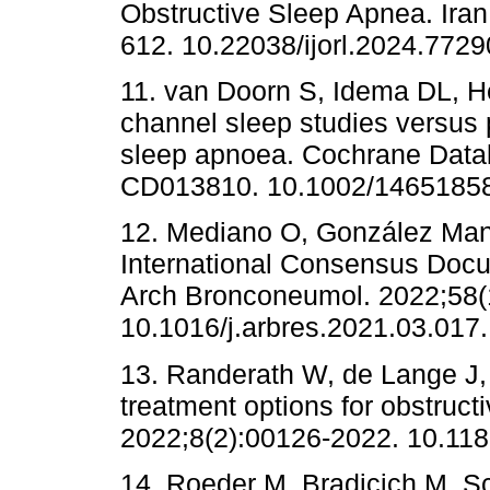
Obstructive Sleep Apnea. Iran
612. 10.22038/ijorl.2024.772
11. van Doorn S, Idema DL, Heus
channel sleep studies versus
sleep apnoea. Cochrane Datab
CD013810. 10.1002/1465185
12. Mediano O, González Mang
International Consensus Docu
Arch Bronconeumol. 2022;58(
10.1016/j.arbres.2021.03.017.
13. Randerath W, de Lange J, 
treatment options for obstruc
2022;8(2):00126-2022. 10.11
14. Roeder M, Bradicich M, Sch