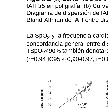
IAH ≥5 en poligrafía. (b) Cur
Diagrama de dispersión de IA
Bland-Altman de IAH entre dis
La SpO
y la frecuencia card
2
concordancia general entre dis
TSpO
<90% también denotaro
2
(r=0,94 IC95% 0,90-0,97; r=0