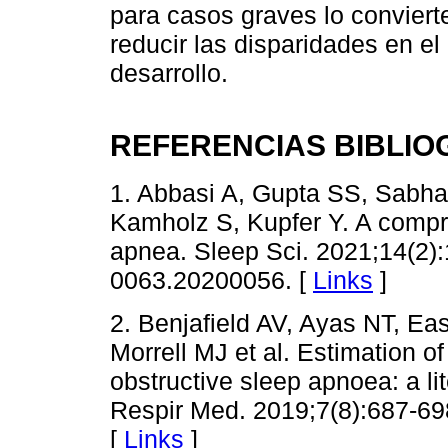
para casos graves lo conviert
reducir las disparidades en e
desarrollo.
REFERENCIAS BIBLIO
1. Abbasi A, Gupta SS, Sabha
Kamholz S, Kupfer Y. A compr
apnea. Sleep Sci. 2021;14(2)
0063.20200056. [
Links
]
2. Benjafield AV, Ayas NT, E
Morrell MJ et al. Estimation o
obstructive sleep apnoea: a li
Respir Med. 2019;7(8):687-6
[
Links
]