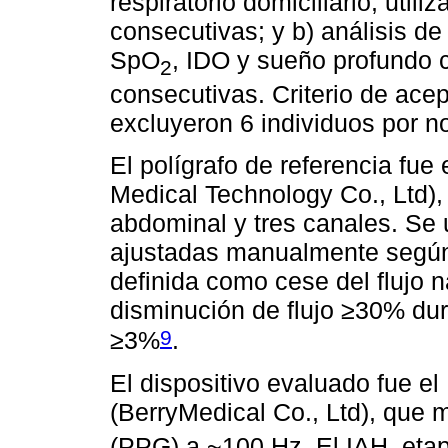
respiratorio domiciliario, uti
consecutivas; y b) análisis de
SpO
, IDO y sueño profundo 
2
consecutivas. Criterio de acep
excluyeron 6 individuos por no
El polígrafo de referencia fu
Medical Technology Co., Ltd),
abdominal y tres canales. Se 
ajustadas manualmente según
definida como cese del flujo 
disminución de flujo ≥30% dur
9
≥3%
.
El dispositivo evaluado fue 
(BerryMedical Co., Ltd), que
(PPG) a ~100 Hz. El IAH, eta