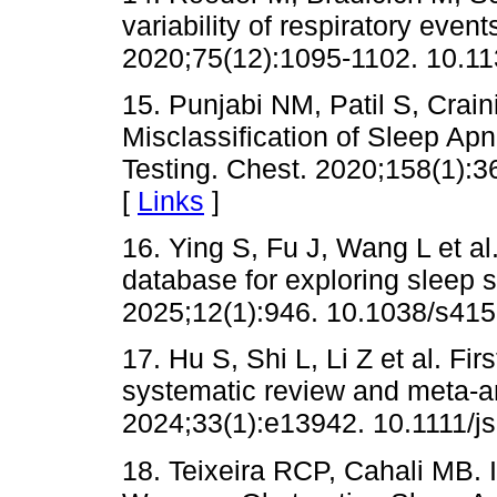
variability of respiratory even
2020;75(12):1095-1102. 10.11
15. Punjabi NM, Patil S, Crain
Misclassification of Sleep Ap
Testing. Chest. 2020;158(1):3
[
Links
]
16. Ying S, Fu J, Wang L et al
database for exploring sleep st
2025;12(1):946. 10.1038/s415
17. Hu S, Shi L, Li Z et al. Fir
systematic review and meta-a
2024;33(1):e13942. 10.1111/js
18. Teixeira RCP, Cahali MB.