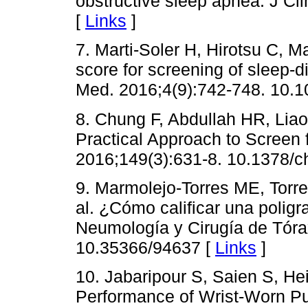
obstructive sleep apnea. J Cl
[
Links
]
7. Marti-Soler H, Hirotsu C, 
score for screening of sleep-d
Med. 2016;4(9):742-748. 10.
8. Chung F, Abdullah HR, Lia
Practical Approach to Screen 
2016;149(3):631-8. 10.1378/c
9. Marmolejo-Torres ME, Torr
al. ¿Cómo calificar una poligr
Neumología y Cirugía de Tóra
10.35366/94637 [
Links
]
10. Jabaripour S, Saien S, Hei
Performance of Wrist-Worn Pu