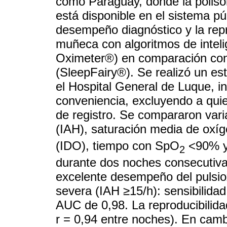
como Paraguay, donde la polis
está disponible en el sistema pú
desempeño diagnóstico y la repr
muñeca con algoritmos de inteli
Oximeter®) en comparación con u
(SleepFairy®). Se realizó un es
el Hospital General de Luque, i
conveniencia, excluyendo a qui
de registro. Se compararon var
(IAH), saturación media de oxí
(IDO), tiempo con SpO
<90% y 
2
durante dos noches consecutiva
excelente desempeño del pulsi
severa (IAH ≥15/h): sensibilida
AUC de 0,98. La reproducibilida
r = 0,94 entre noches). En camb