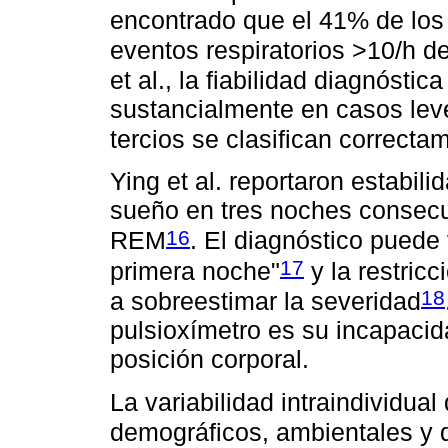
encontrado que el 41% de los
eventos respiratorios >10/h d
et al., la fiabilidad diagnósti
sustancialmente en casos lev
tercios se clasifican correcta
Ying et al. reportaron estabili
sueño en tres noches consecu
16
REM
. El diagnóstico puede 
17
primera noche"
y la restricc
18
a sobreestimar la severidad
pulsioxímetro es su incapacid
posición corporal.
La variabilidad intraindividua
demográficos, ambientales y 