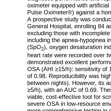
oximeter equipped with artificia
Pulse Oximeter®) against a hom
A prospective study was condu
General Hospital, enrolling 84 
excluding those with incomplete
including the apnea-hypopnea i
(SpO
), oxygen desaturation in
2
heart rate were recorded over t
demonstrated excellent perform
OSA (AHI ≥15/h): sensitivity of
of 0.98. Reproducibility was hig
between nights). However, its a
≥5/h), with an AUC of 0.69. Thes
viable, cost-effective tool for 
severe OSA in low-resource envi
more comprehensive testing in m