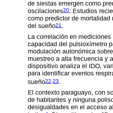
de siestas emergen como pred
20
oscilaciones
. Estudios reci
como predictor de mortalidad
21
del sueño
.
La correlación en mediciones 
capacidad del pulsioxímetro pa
modulación autonómica sobre
muestreo a alta frecuencia y a
dispositivo analiza el IDO, va
para identificar eventos respir
,
22
23
sueño
.
El contexto paraguayo, con so
de habitantes y ninguna poliso
desigualdades en el acceso a