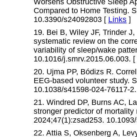
Worsens Obstructive Sleep A
Compared to Home Testing. Se
10.3390/s24092803 [
Links
]
19. Bei B, Wiley JF, Trinder 
systematic review on the correl
variability of sleep/wake pat
10.1016/j.smrv.2015.06.003. 
20. Ujma PP, Bódizs R. Correla
EEG-based volunteer study. S
10.1038/s41598-024-76117-2.
21. Windred DP, Burns AC, Lan
stronger predictor of mortality
2024;47(1):zsad253. 10.1093/
22. Attia S, Oksenberg A, Levy J