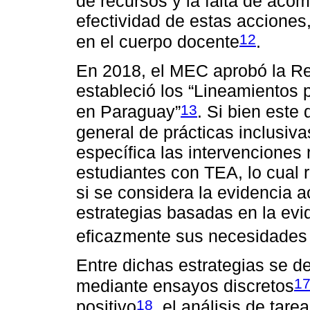
de recursos y la falta de aco
efectividad de estas acciones,
12
en el cuerpo docente
.
En 2018, el MEC aprobó la Res
estableció los “Lineamientos 
13
en Paraguay”
. Si bien est
general de prácticas inclusiv
específica las intervenciones 
estudiantes con TEA, lo cual r
si se considera la evidencia 
estrategias basadas en la evid
eficazmente sus necesidades
Entre dichas estrategias se d
1
mediante ensayos discretos
18
positivo
, el análisis de tare