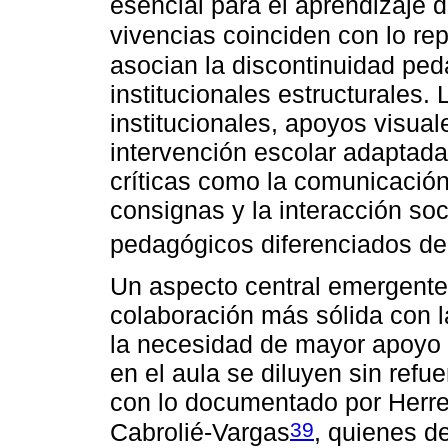
esencial para el aprendizaje 
vivencias coinciden con lo rep
asocian la discontinuidad ped
institucionales estructurales.
institucionales, apoyos visual
intervención escolar adaptad
críticas como la comunicación
consignas y la interacción so
pedagógicos diferenciados den
Un aspecto central emergente
colaboración más sólida con l
la necesidad de mayor apoyo f
en el aula se diluyen sin refu
con lo documentado por Herre
39
Cabrolié-Vargas
, quienes d