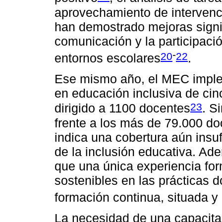
aprovechamiento de intervenc
han demostrado mejoras signif
comunicación y la participaci
-
20
22
entornos escolares
.
Ese mismo año, el MEC imple
en educación inclusiva de ci
23
dirigido a 1100 docentes
. S
frente a los más de 79.000 doc
indica una cobertura aún insuf
de la inclusión educativa. Ad
que una única experiencia fo
sostenibles en las prácticas 
formación continua, situada y
La necesidad de una capacita