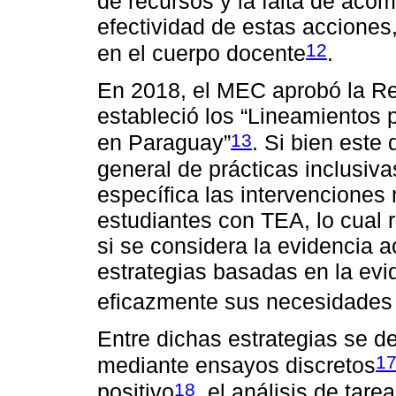
de recursos y la falta de aco
efectividad de estas acciones,
12
en el cuerpo docente
.
En 2018, el MEC aprobó la Res
estableció los “Lineamientos 
13
en Paraguay”
. Si bien est
general de prácticas inclusiv
específica las intervenciones 
estudiantes con TEA, lo cual r
si se considera la evidencia 
estrategias basadas en la evid
eficazmente sus necesidades
Entre dichas estrategias se d
1
mediante ensayos discretos
18
positivo
, el análisis de tare