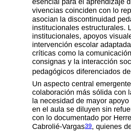
esencial para el aprendizaje 
vivencias coinciden con lo rep
asocian la discontinuidad ped
institucionales estructurales.
institucionales, apoyos visual
intervención escolar adaptad
críticas como la comunicación
consignas y la interacción so
pedagógicos diferenciados den
Un aspecto central emergente
colaboración más sólida con l
la necesidad de mayor apoyo f
en el aula se diluyen sin refu
con lo documentado por Herre
39
Cabrolié-Vargas
, quienes d