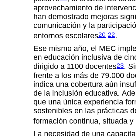
aprovechamiento de intervenc
han demostrado mejoras signif
comunicación y la participaci
-
20
22
entornos escolares
.
Ese mismo año, el MEC imple
en educación inclusiva de ci
23
dirigido a 1100 docentes
. S
frente a los más de 79.000 doc
indica una cobertura aún insuf
de la inclusión educativa. Ad
que una única experiencia fo
sostenibles en las prácticas 
formación continua, situada y
La necesidad de una capacita