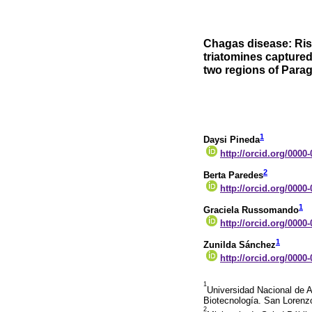
Chagas disease: Ris
triatomines captured
two regions of Para
1
Daysi Pineda
http://orcid.org/0000
2
Berta Paredes
http://orcid.org/0000
1
Graciela Russomando
http://orcid.org/0000
1
Zunilda Sánchez
http://orcid.org/0000
1
Universidad Nacional de A
Biotecnología. San Lorenz
2