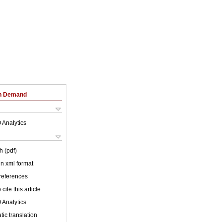
on Demand
 Analytics
h (pdf)
 in xml format
 references
cite this article
 Analytics
ic translation