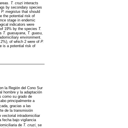
 areas.
T. cruzi
interacts
lings by secondary species
, P. megistus
that should
 the potential risk of
ance stage in endemic
gical indicators were
on of 19% by the species
T.
es
T. guasayana
,
T. guasu,
adomiciliary environment.
.2%), of which 2 were of
P.
is a potential risk of
en la Región del Cono Sur
al hombre y la adaptación
es como su grado de
 cabo principalmente a
cada, gracias a las
te de la transmisión
vectorial intradomiciliar
 fecha bajo vigilancia
domiciliaria de
T. cruzi
, se