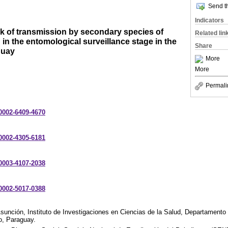
Send th
Indicators
k of transmission by secondary species of
Related lin
 in the entomological surveillance stage in the
Share
guay
More
More
Permali
-0002-6409-4670
-0002-4305-6181
-0003-4107-2038
-0002-5017-0388
sunción, Instituto de Investigaciones en Ciencias de la Salud, Departamento 
o, Paraguay.