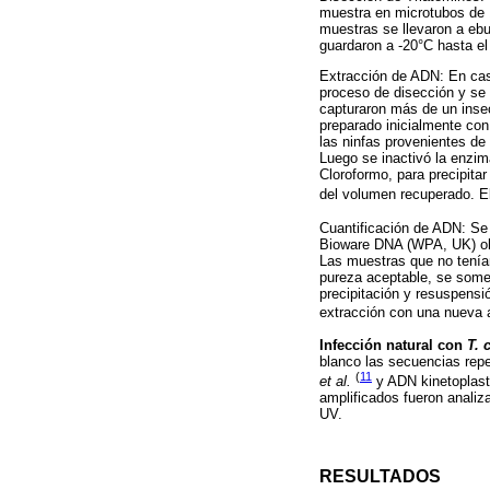
muestra en microtubos de
muestras se llevaron a ebu
guardaron a -20°C hasta el
Extracción de ADN: En caso
proceso de disección y se 
capturaron más de un inse
preparado inicialmente con
las ninfas provenientes de
Luego se inactivó la enzim
Cloroformo, para precipita
del volumen recuperado. E
Cuantificación de ADN: Se 
Bioware DNA (WPA, UK) obt
Las muestras que no tenían
pureza aceptable, se somet
precipitación y resuspensi
extracción con una nueva a
Infección natural con
T. 
blanco las secuencias repe
(
11
et al.
y ADN kinetoplast
amplificados fueron analiz
UV.
RESULTADOS