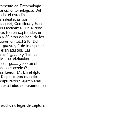
artamento de Entomología
lancia entomológica. Del
ado, el estadío
as infestadas por
aguarí, Cordillera y San
n Occidental. En el dpto.
ares fueron capturados en
s y 35 eran adultos, de los
ueron en total 240. Del
T. guasu
y 1 de la especie
s eran adultos. Las
ecie
T. guazu
y 1 de la
lio, Las viviendas
cie
T. guasayana
en el
de la especie
P.
as fueron 14. En el dpto.
9 ejemplares eran del
e capturaron 5 ejemplares
s resultados se resumen en
adultos), lugar de captura