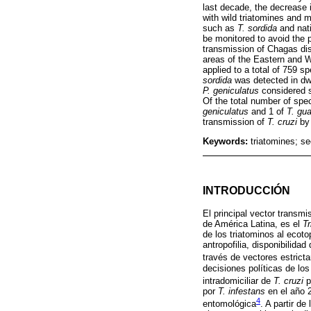
last decade, the decrease 
with wild triatomines and 
such as
T. sordida
and nati
be monitored to avoid the p
transmission of Chagas dis
areas of the Eastern and W
applied to a total of 759 
sordida
was detected in dw
P. geniculatus
considered s
Of the total number of spe
geniculatus
and 1 of
T. gu
transmission of
T. cruzi
by 
Keywords:
triatomines; se
INTRODUCCIÓN
El principal vector transm
de América Latina, es el
Tr
de los triatominos al eco
antropofilia, disponibilida
través de vectores estrict
decisiones políticas de los
intradomiciliar de
T. cruzi
p
por
T. infestans
en el año 2
4
entomológica
. A partir d