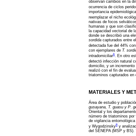
observan cambios en la di
ocurrencia de ciclos perid
importancia epidemiológica
reemplazar el nicho ecológi
nativas de focos selvátic
humanas y que son clasifi
la capacidad vectorial de 
donde se describió una ele
sordida
capturados entre el
detectada fue del 44% con 
con ejemplares de
T. sordi
6
intradomiciliar
. En otro e
detectó infección natural 
domicilio, y un incremento
realizó con el fin de eval
triatominos capturados en 
MATERIALES Y ME
Área de estudio y població
gusayana, T. guasu y P
.
g
Oriental y los departament
número de triatominos por
de vigilancia entomológica
8
y Wygodzinsky
y analizad
del SENEPA (MSP y BS). T