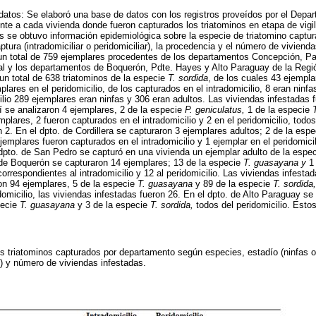
datos: Se elaboró una base de datos con los registros proveídos por el Dep
e a cada vivienda donde fueron capturados los triatominos en etapa de vigi
os se obtuvo información epidemiológica sobre la especie de triatomino captur
captura (intradomiciliar o peridomiciliar), la procedencia y el número de viviend
un total de 759 ejemplares procedentes de los departamentos Concepción, Par
al y los departamentos de Boquerón, Pdte. Hayes y Alto Paraguay de la Regió
n total de 638 triatominos de la especie
T. sordida
, de los cuales 43 ejempl
mplares en el peridomicilio, de los capturados en el intradomicilio, 8 eran ninfa
ilio 289 ejemplares eran ninfas y 306 eran adultos. Las viviendas infestadas f
 se analizaron 4 ejemplares, 2 de la especie
P. geniculatus,
1 de la especie
plares, 2 fueron capturados en el intradomicilio y 2 en el peridomicilio, todo
 2. En el dpto. de Cordillera se capturaron 3 ejemplares adultos; 2 de la esp
jemplares fueron capturados en el intradomicilio y 1 ejemplar en el peridomici
 dpto. de San Pedro se capturó en una vivienda un ejemplar adulto de la espe
. de Boquerón se capturaron 14 ejemplares; 13 de la especie
T. guasayana y
1 
rrespondientes al intradomicilio y 12 al peridomicilio. Las viviendas infestad
on 94 ejemplares, 5 de la especie
T. guasayana
y 89 de la especie
T. sordida,
idomicilio, las viviendas infestadas fueron 26. En el dpto. de Alto Paraguay s
pecie
T. guasayana
y 3 de la especie
T. sordida,
todos del peridomicilio. Esto
os triatominos capturados por departamento según especies, estadío (ninfas o 
io) y número de viviendas infestadas.