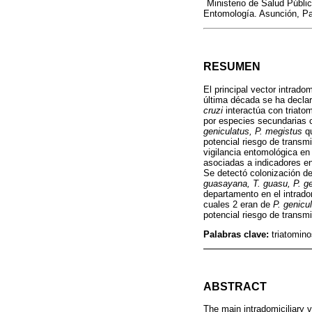
Ministerio de Salud Públi
Entomología. Asunción, P
RESUMEN
El principal vector intradom
última década se ha declar
cruzi
interactúa con triato
por especies secundarias
geniculatus, P. megistus
qu
potencial riesgo de trans
vigilancia entomológica en
asociadas a indicadores en
Se detectó colonización d
guasayana, T. guasu, P. ge
departamento en el intrado
cuales 2 eran de
P. genicu
potencial riesgo de transm
Palabras clave:
triatomino
ABSTRACT
The main intradomiciliary 