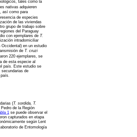
ológicos, tales como la
es nativas adquieren
s, así como para
 presencia de especies
ización de las viviendas
ro grupo de trabajo sobre
regiones del Paraguay
udio con ejemplares de
T.
zación intradomiciliar
 Occidental) en un estudio
transmisión de
T. cruzi
zaron 220 ejemplares, se
a de esta especie al
el país. Este estudio se
s secundarias de
 país.
darias (
T. sordida, T.
n Pedro de la Región
bla 1
se puede observar el
eron capturados en etapa
taxonómicamente según Lent
laboratorio de Entomología