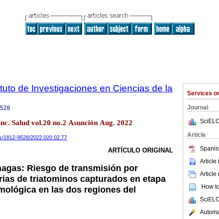
tuto de Investigaciones en Ciencias de la
Services 
Journal
9528
SciELO
enc. Salud vol.20 no.2 Asunción Aug. 2022
Article
ics/1812-9528/2022.020.02.77
Spanis
ARTÍCULO ORIGINAL
Article
agas: Riesgo de transmisión por
Article
ias de triatominos capturados en etapa
How to 
omológica en las dos regiones del
SciELO
Automat