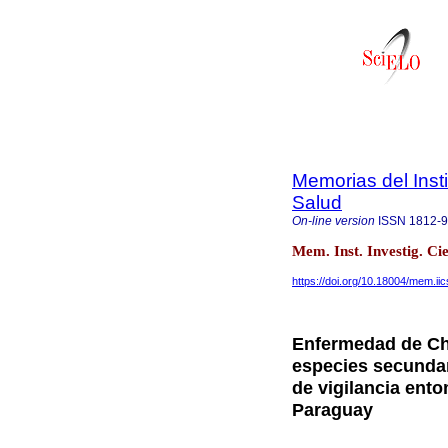
Memorias del Insti
Salud
On-line version
ISSN
1812-
Mem. Inst. Investig. Ci
https://doi.org/10.18004/mem.i
Enfermedad de Ch
especies secundar
de vigilancia ent
Paraguay