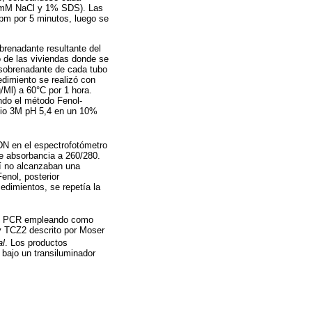
0 mM NaCl y 1% SDS). Las
rpm por 5 minutos, luego se
brenadante resultante del
o de las viviendas donde se
 sobrenadante de cada tubo
dimiento se realizó con
/Ml) a 60°C por 1 hora.
ndo el método Fenol-
odio 3M pH 5,4 en un 10%
DN en el espectrofotómetro
e absorbancia a 260/280.
sí no alcanzaban una
enol, posterior
edimientos, se repetía la
do PCR empleando como
 TCZ2 descrito por Moser
al
. Los productos
 bajo un transiluminador