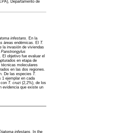
ENEPA), Departamento de
atoma infestans
. En la
ias áreas endémicas. El
T.
e la invasión de viviendas
, Panstrongylus
 El objetivo fue evaluar el
apturados en etapa de
n técnicas moleculares
rados en las dos regiones.
n. De las especies
T.
s 1 ejemplar en cada
l con
T. cruzi
(2,2%), de los
n evidencia que existe un
Triatoma infestans
. In the