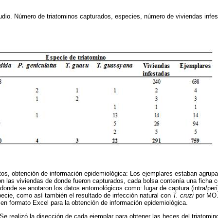
udio. Número de triatominos capturados, especies, número de viviendas infes
tos, obtención de información epidemiológica: Los ejemplares estaban agrup
on las viviendas de donde fueron capturados, cada bolsa contenía una ficha c
onde se anotaron los datos entomológicos como: lugar de captura (intra/peri)
specie, como así también el resultado de infección natural con
T. cruzi
por MO. 
en formato Excel para la obtención de información epidemiológica.
Se realizó la disección de cada ejemplar para obtener las heces del triatomi