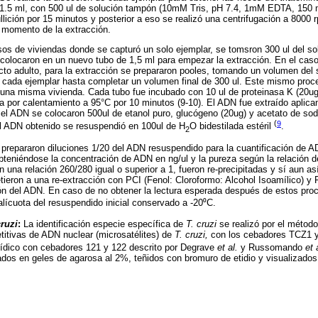
 1.5 ml, con 500 ul de solución tampón (10mM Tris, pH 7.4, 1mM EDTA, 15
llición por 15 minutos y posterior a eso se realizó una centrifugación a 8000 
 momento de la extracción.
s de viviendas donde se capturó un solo ejemplar, se tomsron 300 ul del so
colocaron en un nuevo tubo de 1,5 ml para empezar la extracción. En el cas
cto adulto, para la extracción se prepararon pooles, tomando un volumen del
 cada ejemplar hasta completar un volumen final de 300 ul. Este mismo proce
 una misma vivienda. Cada tubo fue incubado con 10 ul de proteinasa K (20ug
a por calentamiento a 95°C por 10 minutos (9-10). El ADN fue extraído aplica
r el ADN se colocaron 500ul de etanol puro, glucógeno (20ug) y acetato de s
(
9
l ADN obtenido se resuspendió en 100ul de H
O bidestilada estéril
.
2
prepararon diluciones 1/20 del ADN resuspendido para la cuantificación de A
eniéndose la concentración de ADN en ng/ul y la pureza según la relación d
 una relación 260/280 igual o superior a 1, fueron re-precipitadas y sí aun a
ieron a una re-extracción con PCI (Fenol: Cloroformo: Alcohol Isoamílico) y F
ón del ADN. En caso de no obtener la lectura esperada después de estos proc
lícuota del resuspendido inicial conservado a -20⁰C.
cruzi
:
La identificación especie específica de
T. cruzi
se realizó por el méto
titivas de ADN nuclear (microsatélites) de
T. cruzi,
con los cebadores TCZ1 y
ídico con cebadores 121 y 122 descrito por Degrave
et al.
y Russomando
et 
ados en geles de agarosa al 2%, teñidos con bromuro de etidio y visualizados