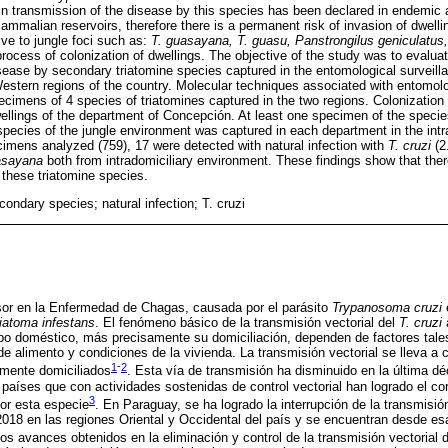
in transmission of the disease by this species has been declared in endemic
mammalian reservoirs, therefore there is a permanent risk of invasion of dwel
ve to jungle foci such as:
T. guasayana, T. guasu, Panstrongilus geniculatus
rocess of colonization of dwellings. The objective of the study was to evaluate
ease by secondary triatomine species captured in the entomological surveill
estern regions of the country. Molecular techniques associated with entomolo
specimens of 4 species of triatomines captured in the two regions. Colonizati
ellings of the department of Concepción. At least one specimen of the speci
pecies of the jungle environment was captured in each department in the intr
cimens analyzed (759), 17 were detected with natural infection with
T. cruzi
(2
asayana
both from intradomiciliary environment. These findings show that there 
these triatomine species.
condary species; natural infection; T. cruzi
isor en la Enfermedad de Chagas, causada por el parásito
Trypanosoma cruzi
iatoma infestans
. El fenómeno básico de la transmisión vectorial del
T. cruzi
topo doméstico, más precisamente su domiciliación, dependen de factores tal
d de alimento y condiciones de la vivienda. La transmisión vectorial se lleva a
1
-
2
amente domiciliados
. Esta vía de transmisión ha disminuido en la última dé
 países que con actividades sostenidas de control vectorial han logrado el cor
3
or esta especie
. En Paraguay, se ha logrado la interrupción de la transmisión 
018 en las regiones Oriental y Occidental del país y se encuentran desde esa
e los avances obtenidos en la eliminación y control de la transmisión vectorial 