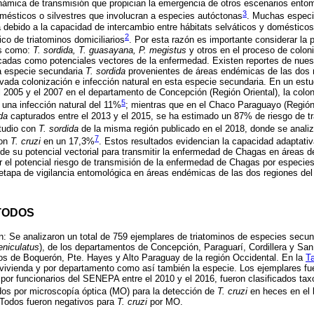
námica de transmisión que propician la emergencia de otros escenarios entom
3
omésticos o silvestres que involucran a especies autóctonas
. Muchas especi
 debido a la capacidad de intercambio entre hábitats selváticos y doméstico
2
co de triatominos domiciliarios
. Por esta razón es importante considerar la
os como:
T. sordida, T. guasayana, P. megistus
y otros en el proceso de colon
cadas como potenciales vectores de la enfermedad. Existen reportes de nuest
la especie secundaria
T. sordida
provenientes de áreas endémicas de las dos 
vada colonización e infección natural en esta especie secundaria. En un est
 2005 y el 2007 en el departamento de Concepción (Región Oriental), la coloni
5
una infección natural del 11%
; mientras que en el Chaco Paraguayo (Región
da
capturados entre el 2013 y el 2015, se ha estimado un 87% de riesgo de 
studio con
T. sordida
de la misma región publicado en el 2018, donde se anali
7
con
T. cruzi
en un 17,3%
. Estos resultados evidencian la capacidad adaptativ
 de su potencial vectorial para transmitir la enfermedad de Chagas en áreas d
uar el potencial riesgo de transmisión de la enfermedad de Chagas por especie
etapa de vigilancia entomológica en áreas endémicas de las dos regiones del
TODOS
n: Se analizaron un total de 759 ejemplares de triatominos de especies secun
eniculatus
), de los departamentos de Concepción, Paraguarí, Cordillera y Sa
os de Boquerón, Pte. Hayes y Alto Paraguay de la región Occidental. En la
Ta
 vivienda y por departamento como así también la especie. Los ejemplares fu
 por funcionarios del SENEPA entre el 2010 y el 2016, fueron clasificados 
os por microscopía óptica (MO) para la detección de
T. cruzi
en heces en el 
odos fueron negativos para
T. cruzi
por MO.