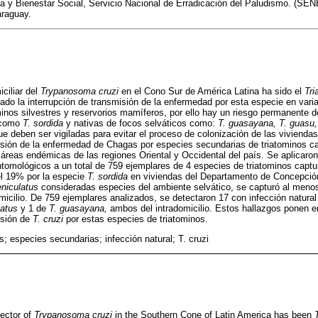
ca y Bienestar Social, Servicio Nacional de Erradicación del Paludismo. (S
araguay.
iciliar del
Trypanosoma cruzi
en el Cono Sur de América Latina ha sido el
Tri
ado la interrupción de transmisión de la enfermedad por esta especie en var
minos silvestres y reservorios mamíferos, por ello hay un riesgo permanente d
 como
T. sordida
y nativas de focos selváticos como:
T. guasayana, T. guasu
e deben ser vigiladas para evitar el proceso de colonización de las viviendas.
misión de la enfermedad de Chagas por especies secundarias de triatominos c
 áreas endémicas de las regiones Oriental y Occidental del país. Se aplicaro
tomológicos a un total de 759 ejemplares de 4 especies de triatominos captu
el 19% por la especie
T. sordida
en viviendas del Departamento de Concepció
niculatus
consideradas especies del ambiente selvático, se capturó al meno
micilio. De 759 ejemplares analizados, se detectaron 17 con infección natura
latus
y 1 de
T. guasayana,
ambos del intradomicilio. Estos hallazgos ponen e
isión de
T. cruzi
por estas especies de triatominos.
s; especies secundarias; infección natural; T. cruzi
vector of
Trypanosoma cruzi
in the Southern Cone of Latin America has been