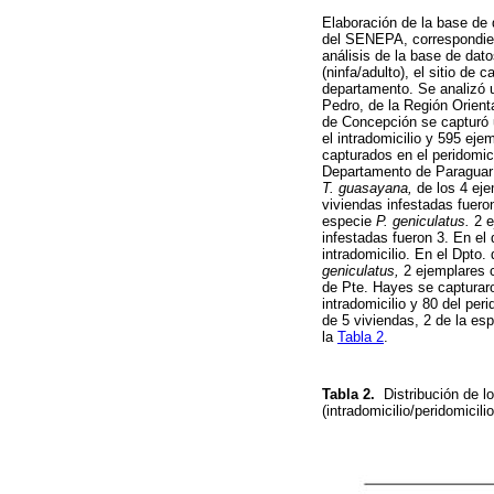
Elaboración de la base de 
del SENEPA, correspondient
análisis de la base de dat
(ninfa/adulto), el sitio de 
departamento. Se analizó 
Pedro, de la Región Orient
de Concepción se capturó u
el intradomicilio y 595 eje
capturados en el peridomic
Departamento de Paraguarí
T. guasayana,
de los 4 ejem
viviendas infestadas fueron
especie
P. geniculatus.
2 e
infestadas fueron 3. En el
intradomicilio. En el Dpto
geniculatus,
2 ejemplares co
de Pte. Hayes se capturar
intradomicilio y 80 del per
de 5 viviendas, 2 de la es
la
Tabla 2
.
Tabla 2.
Distribución de l
(intradomicilio/peridomicil