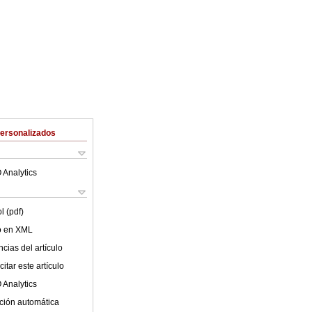
Personalizados
 Analytics
l (pdf)
lo en XML
cias del artículo
itar este artículo
 Analytics
ción automática