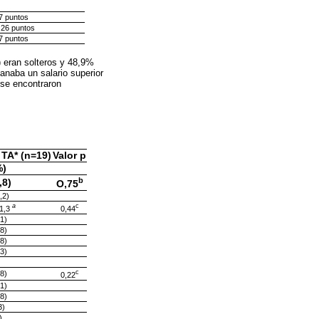
7 puntos
 26 puntos
7 puntos
 eran solteros y 48,9%
anaba un salario superior
 se encontraron
 TA* (n=19)
Valor p
%)
b
,8)
O,75
,2)
a
c
1,3
0,44
,1)
,8)
,8)
,3)
c
,8)
0,22
,1)
,8)
3)
)