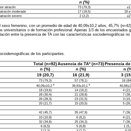
n (%)
por atracón
73 (79,3)
≤1
 atracón moderado
17 (18,5)
18 a
 atracón severo
2 (2,2)
≥2
l sexo femenino, con un promedio de edad de 40,09±10,2 años, 45,7% (n=42)
s universitarios o de formación profesional. Apenas 1/3 de los encuestados g
relación entre la presencia de TA con las características sociodemográficas no
sociodemográficas de los participantes.
Total (n=92)
Ausencia de TA* (n=73)
Presencia de
n (%)
n (%)
n (
19 (20,7)
16 (21,9)
3 (15
73 (79,3)
57 (78,1)
16 (84
a
a
40,09±10,2
39,93±10,1
40,68±1
18 (19,6)
14 (19,2)
4 (21
28 (30,4)
21 (28,8)
7 (36
26 (28,3)
23 (31,5)
3 (15
20 (21,7)
15 (20,5)
5 (26
42 (45,7)
35 (47,9)
7 (36
10 (10,9)
6 (8,2)
4 (21
32 (34,8)
25 (34,2)
7 (36
6 (6,5)
5 (6,8)
1 (5,
2 (2,2)
2 (2,7)
0 (0