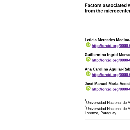
Factors associated w
from the microcente
Leticia Mercedes Medina
http://orcid.org/0000
Guillermina Ingrid Mers
http://orcid.org/0000
Ana Carolina Aguilar-Rab
http://orcid.org/0000
José Manuel María Acost
http://orcid.org/0000
1
Universidad Nacional de A
2
Universidad Nacional de A
Lorenzo, Paraguay.