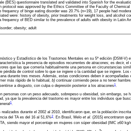
e (BES) questionnaire translated and validated into Spanish for the evaluatio
h protocol was approved by the Ethics Committee of the Faculty of Chemical 
he frequency of binge eating disorder was 20.7% (n=19), 17 people had moder
ted were: history of obesity, prior treatments for weight loss, and alcohol c
 frequency of BED similar to the prevalence of adults with obesity in Latin A
sorder; obesity; adult
óstico y Estadístico de los Trastornos Mentales en su 5ª edición (DSM-V) el
característica la presencia de episodios recurrentes de atracones; es decir, 
ores que las que comería habitualmente una persona en circunstancias simila
pérdida de control sobre lo que se ingiere o la cantidad que se ingiere. Los
ana durante tres meses. Además, estas condiciones deben ir acompañadas c
er más rápido de lo habitual,
b)
continuar comiendo pese a no tener hambre
1
entirse a disgusto, con culpa o depresión posterior a los atracones
.
en personas con un peso adecuado, sobrepeso u obesidad, sin embargo, se h
ad, ya que la prevalencia del trastorno es mayor entre los individuos que bus
1
eneral
.
realizados durante el 2002 al 2010, identificaron que, en la población inscrit
2
encia del TA es del 16 al 51,6%
. En Brasil, Melo
et al
. (2015) encontraron qu
TA, siendo mayor el porcentaje en mujeres con súper obesidad (IMC ≥60 kg
2