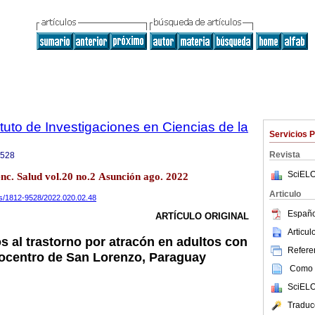
tuto de Investigaciones en Ciencias de la
Servicios 
Revista
9528
SciELO
enc. Salud vol.20 no.2 Asunción ago. 2022
Articulo
ics/1812-9528/2022.020.02.48
Españo
ARTÍCULO ORIGINAL
Articu
s al trastorno por atracón en adultos con
Referen
ocentro de San Lorenzo, Paraguay
Como c
SciELO
Traduc