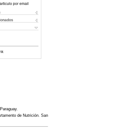
articulo por email
s
cionados
nk
 Paraguay.
rtamento de Nutrición. San