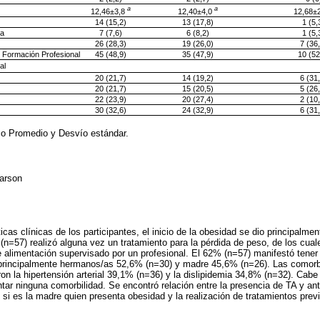
a
a
12,46±3,8
12,40±4,0
12,68±
14 (15,2)
13 (17,8)
1 (5,
ca
7 (7,6)
6 (8,2)
1 (5,
26 (28,3)
19 (26,0)
7 (36
o Formación Profesional
45 (48,9)
35 (47,9)
10 (52
al
20 (21,7)
14 (19,2)
6 (31
20 (21,7)
15 (20,5)
5 (26
22 (23,9)
20 (27,4)
2 (10
30 (32,6)
24 (32,9)
6 (31
o Promedio y Desvío estándar.
arson
.
icas clínicas de los participantes, el inicio de la obesidad se dio principal
 (n=57) realizó alguna vez un tratamiento para la pérdida de peso, de los cua
 alimentación supervisado por un profesional. El 62% (n=57) manifestó tener
, principalmente hermanos/as 52,6% (n=30) y madre 45,6% (n=26). Las comorb
on la hipertensión arterial 39,1% (n=36) y la dislipidemia 34,8% (n=32). Cab
tar ninguna comorbilidad. Se encontró relación entre la presencia de TA y a
e si es la madre quien presenta obesidad y la realización de tratamientos prev