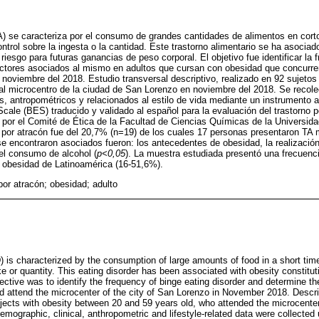
(TA) se caracteriza por el consumo de grandes cantidades de alimentos en co
ntrol sobre la ingesta o la cantidad. Este trastorno alimentario se ha asociad
riesgo para futuras ganancias de peso corporal. El objetivo fue identificar la f
actores asociados al mismo en adultos que cursan con obesidad que concurren
noviembre del 2018. Estudio transversal descriptivo, realizado en 92 sujetos
al microcentro de la ciudad de San Lorenzo en noviembre del 2018. Se recole
s, antropométricos y relacionados al estilo de vida mediante un instrumento a
cale (BES) traducido y validado al español para la evaluación del trastorno p
 por el Comité de Ética de la Facultad de Ciencias Químicas de la Universid
o por atracón fue del 20,7% (n=19) de los cuales 17 personas presentaron TA
se encontraron asociados fueron: los antecedentes de obesidad, la realizació
 el consumo de alcohol (
p<0,05
). La muestra estudiada presentó una frecuenci
n obesidad de Latinoamérica (16-51,6%).
por atracón; obesidad; adulto
) is characterized by the consumption of large amounts of food in a short ti
ke or quantity. This eating disorder has been associated with obesity constitutin
ctive was to identify the frequency of binge eating disorder and determine the
d attend the microcenter of the city of San Lorenzo in November 2018. Descri
jects with obesity between 20 and 59 years old, who attended the microcenter
mographic, clinical, anthropometric and lifestyle-related data were collected 