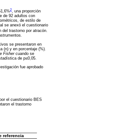
2
 51,6%
, una proporción
e de 92 adultos con
ométricos, de estilo de
al se anexó el cuestionario
 del trastorno por atracón.
nstrumentos.
tivos se presentaron en
a (n) y en porcentaje (%).
e Fisher
cuando se
tadística de p≤0,05.
vestigación fue aprobado
por el cuestionario BES
taron el trastorno
e referencia