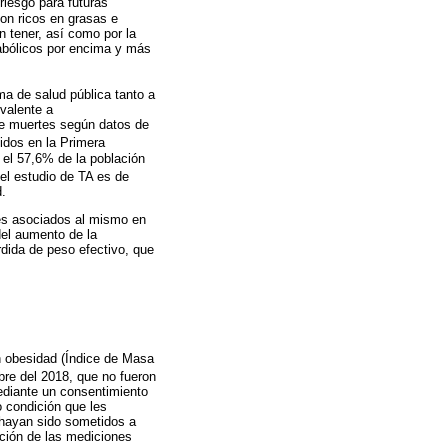
 riesgo para futuras
son ricos en grasas e
n tener, así como por la
abólicos por encima y más
a de salud pública tanto a
ivalente a
de muertes según datos de
idos en la Primera
el 57,6% de la población
 el estudio de TA es de
d.
ores asociados al mismo en
del aumento de la
rdida de peso efectivo, que
an obesidad (Índice de Masa
bre del 2018, que no fueron
ediante un consentimiento
 condición que les
e hayan sido sometidos a
ación de las mediciones