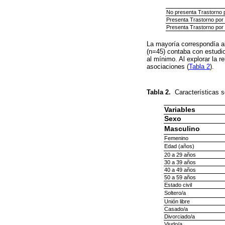
No presenta Trastorno 
Presenta Trastorno por
Presenta Trastorno por
La mayoría correspondía a
(n=45) contaba con estudio
al mínimo. Al explorar la 
asociaciones (
Tabla 2
).
Tabla 2.
Características 
Variables
Sexo
Masculino
Femenino
Edad (años)
20 a 29 años
30 a 39 años
40 a 49 años
50 a 59 años
Estado civil
Soltero/a
Unión libre
Casado/a
Divorciado/a
Viudo/a