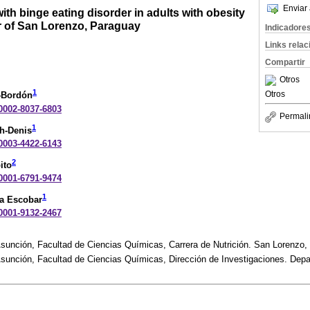
Enviar 
ith binge eating disorder in adults with obesity
r of San Lorenzo, Paraguay
Indicadore
Links rela
Compartir
Otros
1
Otros
-Bordón
-0002-8037-6803
Permali
1
ch-Denis
-0003-4422-6143
2
ito
-0001-6791-9474
1
a Escobar
-0001-9132-2467
sunción, Facultad de Ciencias Químicas, Carrera de Nutrición. San Lorenzo,
sunción, Facultad de Ciencias Químicas, Dirección de Investigaciones. Depa