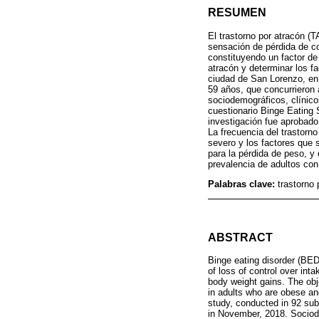
RESUMEN
El trastorno por atracón 
sensación de pérdida de co
constituyendo un factor de 
atracón y determinar los f
ciudad de San Lorenzo, en 
59 años, que concurrieron 
sociodemográficos, clínico
cuestionario Binge Eating S
investigación fue aprobado
La frecuencia del trastorn
severo y los factores que 
para la pérdida de peso, y
prevalencia de adultos co
Palabras clave:
trastorno 
ABSTRACT
Binge eating disorder (BED
of loss of control over inta
body weight gains. The obje
in adults who are obese an
study, conducted in 92 sub
in November, 2018. Sociode