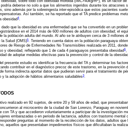
y obesidad, sobre todo con obesidad mórbida (IMC>40kg/m
), es un factor de
 podría deberse no solo a que los alimentos ingeridos durante los atracones 
s, sino además por la sobreingesta inter-episódica que estos pacientes suele
pensatorias. Así también, se ha reportado que el TA predice problemas met
4
 la obesidad
.
y dado que la obesidad es una enfermedad que se ha convertido en un problem
registrándose en el 2014 más de 600 millones de adultos con obesidad; el equ
 la población adulta del mundo. Al año se le atribuyen cerca de 3 millones 
5
e la Salud (OMS)
. Teniendo en cuenta datos en la población paraguaya obten
ores de Riesgo de Enfermedades No Transmisibles realizada en 2011, donde 
6
so y obesidad, reflejando que 1 de cada 4 paraguayos presentaba obesidad
,
lidad de adoptar medidas efectivas para la prevención y control de la obesida
 del presente estudio es identificar la frecuencia del TA y determinar los fact
ando contribuir en el diagnóstico precoz de este trastorno, en la prevención 
de forma indirecta aportar datos que pudieran servir para el tratamiento de pé
3
to y la adopción de hábitos alimentarios saludables
.
TODOS
ptivo realizado en 92 sujetos, de entre 20 y 59 años de edad, que presentab
concurrieron al microcentro de la ciudad de San Lorenzo, Paraguay en noviem
 con TA y que accedieron voluntariamente a participar de la investigación m
jeres embarazadas o en periodo de lactancia, adultos con trastorno mental o
 o responder preguntas al momento de la recolección de los datos, adultos qu
timo, aquellos que presentaban impedimentos físicos que dificultaban la realiz