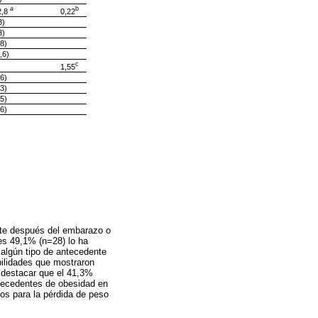
a
b
2,8
0,22
3)
3)
,8)
,6)
c
1,55
,6)
,3)
,5)
,6)
mente después del embarazo o
les 49,1% (n=28) lo ha
 algún tipo de antecedente
ilidades que mostraron
e destacar que el 41,3%
ntecedentes de obesidad en
ios para la pérdida de peso