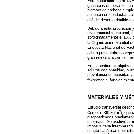
Esta asociación entre TA 
ganancias de peso, lo cual
hidratos de carbono simple
ausencia de conductas com
allá del riesgo atribuible a
Debido a esta asociación 
nivel mundial y nacional, 
aproximadamente el 13% de
la Organización Mundial d
Encuesta Nacional de Fact
adulta presentaba sobrepe
gran relevancia con la fina
En tal sentido, el objetivo
adultos con obesidad, busc
prevalencia de obesidad y 
favorezca el fortalecimien
MATERIALES Y MÉ
Estudio transversal descri
2
Corporal ≥30 kg/m
), que 
diagnosticados previamente
informado. Se excluyó a mu
imposibilitaba interpretar
cirugía bariátrica y por úl