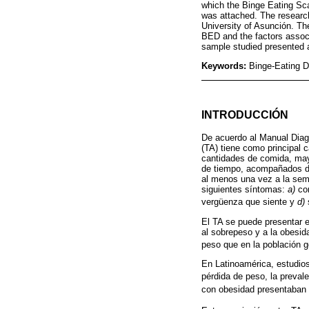
which the Binge Eating Scal
was attached. The researc
University of Asunción. T
BED and the factors associa
sample studied presented a
Keywords:
Binge-Eating Di
INTRODUCCIÓN
De acuerdo al Manual Diagn
(TA) tiene como principal 
cantidades de comida, may
de tiempo, acompañados de 
al menos una vez a la sem
siguientes síntomas:
a)
com
vergüenza que siente y
d)
s
El TA se puede presentar 
al sobrepeso y a la obesid
peso que en la población g
En Latinoamérica, estudios 
pérdida de peso, la preval
con obesidad presentaban 