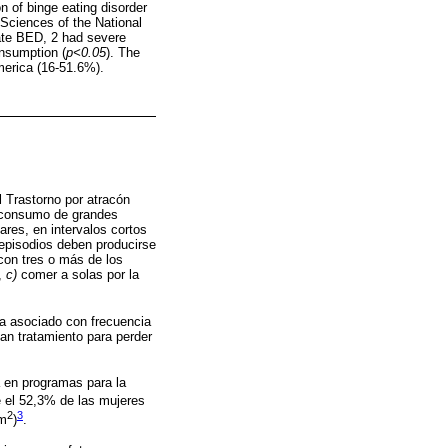
n of binge eating disorder
Sciences of the National
ate BED, 2 had severe
onsumption (
p<0.05
). The
merica (16-51.6%).
 Trastorno por atracón
el consumo de grandes
res, en intervalos cortos
 episodios deben producirse
on tres o más de los
,
c)
comer a solas por la
a asociado con frecuencia
can tratamiento para perder
a en programas para la
e el 52,3% de las mujeres
2
3
/m
)
.