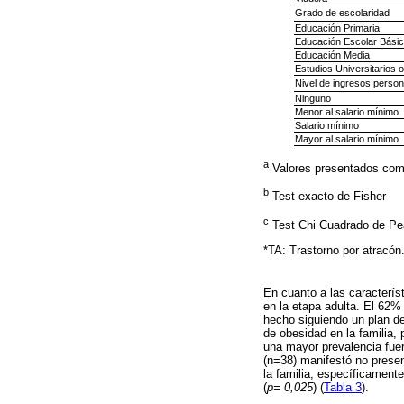
Grado de escolaridad
Educación Primaria
Educación Escolar Bási
Educación Media
Estudios Universitarios 
Nivel de ingresos person
Ninguno
Menor al salario mínimo
Salario mínimo
Mayor al salario mínimo
a
Valores presentados com
b
Test exacto de Fisher
c
Test Chi Cuadrado de Pe
*TA: Trastorno por atracón
En cuanto a las característ
en la etapa adulta. El 62%
hecho siguiendo un plan de
de obesidad en la familia
una mayor prevalencia fuer
(n=38) manifestó no presen
la familia, específicament
(
p= 0,025
) (
Tabla 3
).