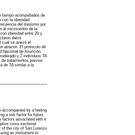
rto tiempo acompañados de
o con la obesidad
recuencia del trastorno por
 al microcentro de la
 con obesidad entre 20 y
ctaron datos
l cual se anexó el
or atracón. El protocolo de
ad Nacional de Asunción.
 moderado y 2 individuos TA
n de tratamientos previos
a de TA similar a la
me accompanied by a feeling
g a risk factor for future
 factors associated with it
ptive cross-sectional
 of the city of San Lorenzo
using an instrument to