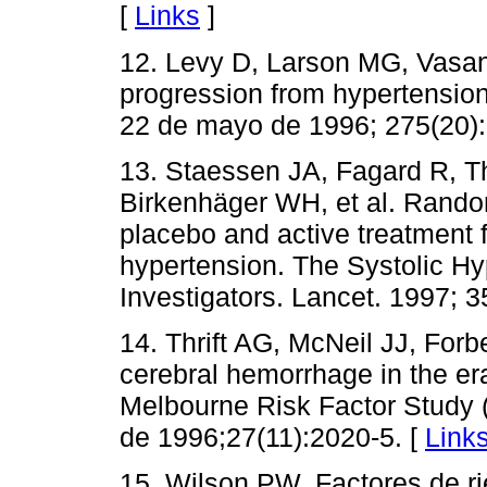
[
Links
]
12. Levy D, Larson MG, Vasa
progression from hypertension
22 de mayo de 1996; 275(20):
13. Staessen JA, Fagard R, Th
Birkenhäger WH, et al. Rando
placebo and active treatment fo
hypertension. The Systolic Hy
Investigators. Lancet. 1997; 3
14. Thrift AG, McNeil JJ, Forb
cerebral hemorrhage in the era
Melbourne Risk Factor Study
de 1996;27(11):2020-5. [
Link
15. Wilson PW. Factores de r