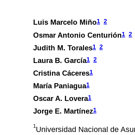
1
2
Luis Marcelo Miño
1
2
Osmar Antonio Centurión
1
2
Judith M. Torales
1
2
Laura B. García
1
Cristina Cáceres
1
María Paniagua
1
Oscar A. Lovera
1
Jorge E. Martínez
1
Universidad Nacional de Asun