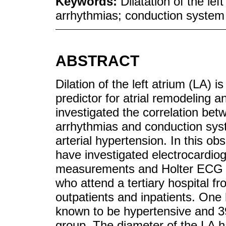
Keywords:
Dilatation of the lef
arrhythmias; conduction system
ABSTRACT
Dilation of the left atrium (LA)
predictor for atrial remodeling an
investigated the correlation betw
arrhythmias and conduction syst
arterial hypertension. In this o
have investigated electrocardiog
measurements and Holter ECG of
who attend a tertiary hospital
outpatients and inpatients. One
known to be hypertensive and 39
group. The diameter of the LA ​​