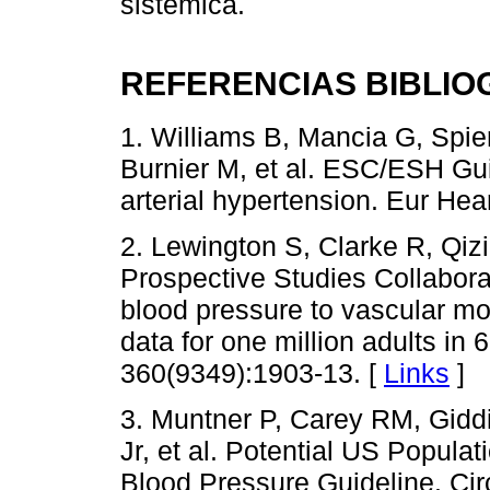
sistémica.
REFERENCIAS BIBLIO
1. Williams B, Mancia G, Spier
Burnier M, et al. ESC/ESH Gu
arterial hypertension. Eur Hea
2. Lewington S, Clarke R, Qizi
Prospective Studies Collabora
blood pressure to vascular mor
data for one million adults in
360(9349):1903-13. [
Links
]
3. Muntner P, Carey RM, Gidd
Jr, et al. Potential US Popul
Blood Pressure Guideline. Cir