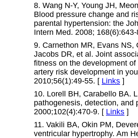
8. Wang N-Y, Young JH, Meoni
Blood pressure change and ris
parental hypertension: the Jo
Intern Med. 2008; 168(6):643-
9. Carnethon MR, Evans NS, 
Jacobs DR, et al. Joint associ
fitness on the development of
artery risk development in you
2010;56(1):49-55. [
Links
]
10. Lorell BH, Carabello BA. L
pathogenesis, detection, and p
2000;102(4):470-9. [
Links
]
11. Vakili BA, Okin PM, Devere
ventricular hypertrophy. Am H