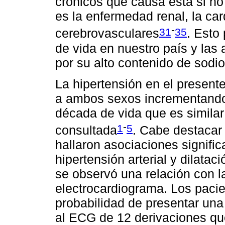
crónicos que causa esta si n
es la enfermedad renal, la ca
-
31
35
cerebrovasculares
. Esto
de vida en nuestro país y las 
por su alto contenido de sodi
La hipertensión en el present
a ambos sexos incrementando s
década de vida que es similar 
-
1
5
consultada
. Cabe destacar 
hallaron asociaciones signific
hipertensión arterial y dilatac
se observó una relación con l
electrocardiograma. Los paci
probabilidad de presentar un
al ECG de 12 derivaciones que