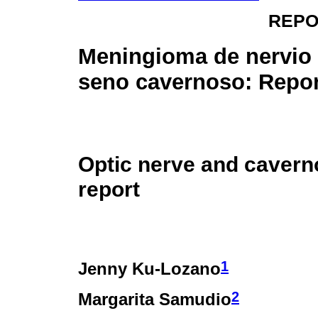
REPO
Meningioma de nervio 
seno cavernoso: Repor
Optic nerve and caver
report
1
Jenny Ku-Lozano
2
Margarita Samudio