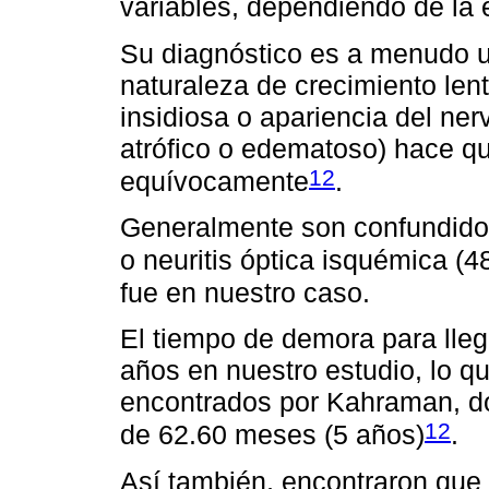
variables, dependiendo de la e
Su diagnóstico es a menudo un
naturaleza de crecimiento len
insidiosa o apariencia del ner
atrófico o edematoso) hace q
12
equívocamente
.
Generalmente son confundidos 
o neuritis óptica isquémica (
fue en nuestro caso.
El tiempo de demora para lleg
años en nuestro estudio, lo q
encontrados por Kahraman, d
12
de 62.60 meses (5 años)
.
Así también, encontraron que 