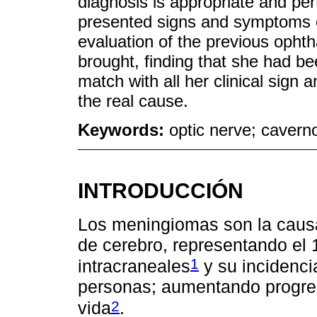
diagnosis is appropriate and pert
presented signs and symptoms of
evaluation of the previous ophth
brought, finding that she had bee
match with all her clinical sign
the real cause.
Keywords:
optic nerve; caver
INTRODUCCIÓN
Los meningiomas son la causa
de cerebro, representando el 
1
intracraneales
y su incidenci
personas; aumentando progre
2
vida
.