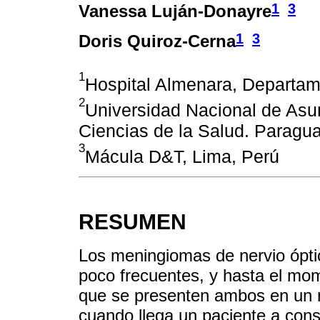
1
3
Vanessa Luján-Donayre
1
3
Doris Quiroz-Cerna
1
Hospital Almenara, Departam
2
Universidad Nacional de Asun
Ciencias de la Salud. Paragu
3
Mácula D&T, Lima, Perú
RESUMEN
Los meningiomas de nervio ópti
poco frecuentes, y hasta el mo
que se presenten ambos en un 
cuando llega un paciente a cons