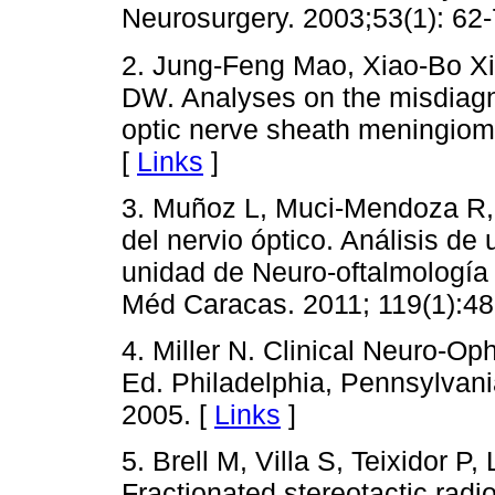
Neurosurgery. 2003;53(1): 62-
2. Jung-Feng Mao, Xiao-Bo X
DW. Analyses on the misdiagno
optic nerve sheath meningioma
[
Links
]
3. Muñoz L, Muci-Mendoza R,
del nervio óptico. Análisis d
unidad de Neuro-oftalmología
Méd Caracas. 2011; 119(1):48
4. Miller N. Clinical Neuro-O
Ed. Philadelphia, Pennsylvania
2005. [
Links
]
5. Brell M, Villa S, Teixidor P
Fractionated stereotactic radi