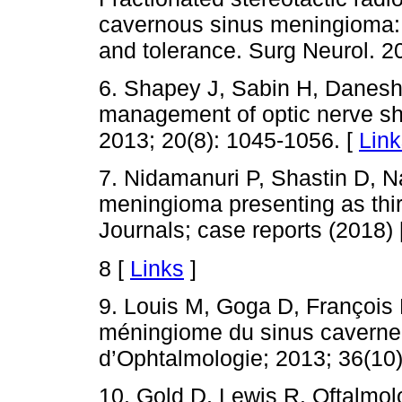
cavernous sinus meningioma: F
and tolerance. Surg Neurol. 2
6. Shapey J, Sabin H, Danesh
management of optic nerve sh
2013; 20(8): 1045-1056. [
Link
7. Nidamanuri P, Shastin D, 
meningioma presenting as thi
Journals; case reports (2018) 
8 [
Links
]
9. Louis M, Goga D, François 
méningiome du sinus caverneu
d’Ophtalmologie; 2013; 36(10)
10. Gold D, Lewis R. Oftalmol