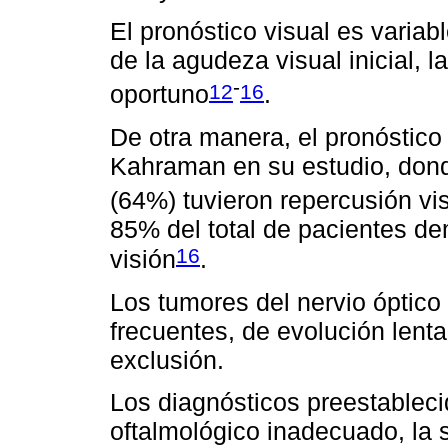
El pronóstico visual es vari
de la agudeza visual inicial, l
-
12
16
oportuno
.
De otra manera, el pronóstico
Kahraman en su estudio, dond
(64%) tuvieron repercusión vi
85% del total de pacientes de
16
visión
.
Los tumores del nervio óptic
frecuentes, de evolución lent
exclusión.
Los diagnósticos preestablec
oftalmológico inadecuado, la 