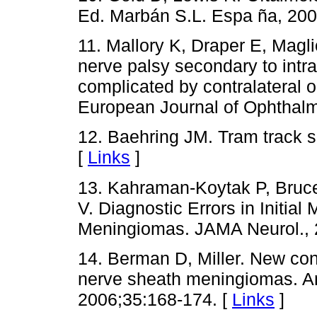
Ed. Marbán S.L. Espa ña, 200
11. Mallory K, Draper E, Magli
nerve palsy secondary to intr
complicated by contralateral 
European Journal of Ophthalm
12. Baehring JM. Tram track s
[
Links
]
13. Kahraman-Koytak P, Bruc
V. Diagnostic Errors in Initia
Meningiomas. JAMA Neurol., 2
14. Berman D, Miller. New co
nerve sheath meningiomas. A
2006;35:168-174. [
Links
]