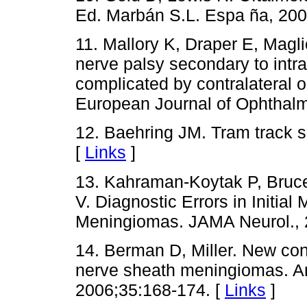
Ed. Marbán S.L. Espa ña, 200
11. Mallory K, Draper E, Magli
nerve palsy secondary to intr
complicated by contralateral 
European Journal of Ophthalm
12. Baehring JM. Tram track s
[
Links
]
13. Kahraman-Koytak P, Bruc
V. Diagnostic Errors in Initia
Meningiomas. JAMA Neurol., 2
14. Berman D, Miller. New co
nerve sheath meningiomas. A
2006;35:168-174. [
Links
]