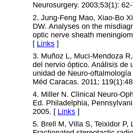
Neurosurgery. 2003;53(1): 62-
2. Jung-Feng Mao, Xiao-Bo X
DW. Analyses on the misdiagno
optic nerve sheath meningioma
[
Links
]
3. Muñoz L, Muci-Mendoza R,
del nervio óptico. Análisis d
unidad de Neuro-oftalmología
Méd Caracas. 2011; 119(1):48
4. Miller N. Clinical Neuro-O
Ed. Philadelphia, Pennsylvania
2005. [
Links
]
5. Brell M, Villa S, Teixidor P
Fractionated stereotactic radi