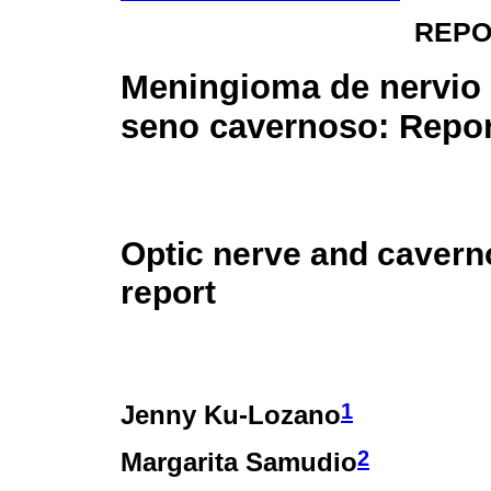
REPO
Meningioma de nervio 
seno cavernoso: Repor
Optic nerve and caver
report
1
Jenny Ku-Lozano
2
Margarita Samudio