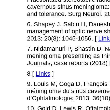
cavernous sinus meningioma: F
and tolerance. Surg Neurol. 2
6. Shapey J, Sabin H, Danesh
management of optic nerve sh
2013; 20(8): 1045-1056. [
Link
7. Nidamanuri P, Shastin D, 
meningioma presenting as thi
Journals; case reports (2018) 
8 [
Links
]
9. Louis M, Goga D, François 
méningiome du sinus caverneu
d’Ophtalmologie; 2013; 36(10)
10. Gold D, Lewis R. Oftalmol