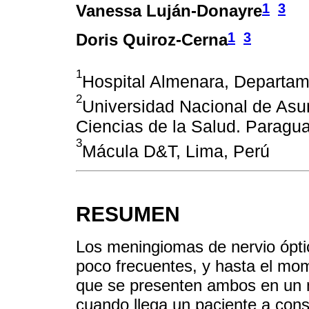
1
3
Vanessa Luján-Donayre
1
3
Doris Quiroz-Cerna
1
Hospital Almenara, Departam
2
Universidad Nacional de Asun
Ciencias de la Salud. Paragu
3
Mácula D&T, Lima, Perú
RESUMEN
Los meningiomas de nervio ópti
poco frecuentes, y hasta el mo
que se presenten ambos en un 
cuando llega un paciente a cons