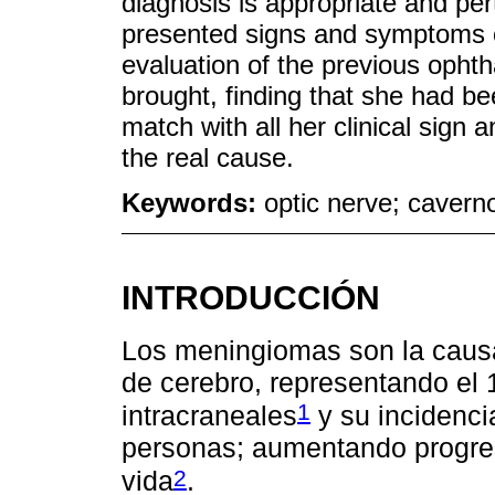
diagnosis is appropriate and pert
presented signs and symptoms of
evaluation of the previous ophth
brought, finding that she had bee
match with all her clinical sign
the real cause.
Keywords:
optic nerve; caver
INTRODUCCIÓN
Los meningiomas son la causa
de cerebro, representando el 
1
intracraneales
y su incidenci
personas; aumentando progre
2
vida
.