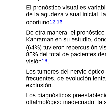
El pronóstico visual es vari
de la agudeza visual inicial, l
-
12
16
oportuno
.
De otra manera, el pronóstico
Kahraman en su estudio, dond
(64%) tuvieron repercusión vi
85% del total de pacientes de
16
visión
.
Los tumores del nervio óptic
frecuentes, de evolución lent
exclusión.
Los diagnósticos preestablec
oftalmológico inadecuado, la 