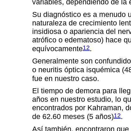
variables, dependiendo de la e
Su diagnóstico es a menudo un
naturaleza de crecimiento len
insidiosa o apariencia del ner
atrófico o edematoso) hace q
12
equívocamente
.
Generalmente son confundidos 
o neuritis óptica isquémica (
fue en nuestro caso.
El tiempo de demora para lleg
años en nuestro estudio, lo q
encontrados por Kahraman, d
12
de 62.60 meses (5 años)
.
Así también, encontraron que 