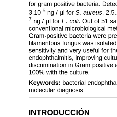
for gram positive bacteria. Dete
-5
3.10
ng / μl for
S. aureus
, 2.5
7
ng / μl for
E. coli
. Out of 51 s
conventional microbiological m
Gram-positive bacteria were pr
filamentous fungus was isolate
sensitivity and very useful for the
endophthalmitis, improving cultur
discrimination in Gram positiv
100% with the culture.
Keywords:
bacterial endophthal
molecular diagnosis
INTRODUCCIÓN