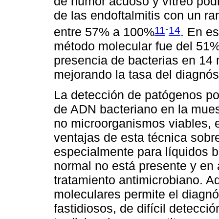
de humor acuoso y vítreo podr
de las endoftalmitis con un r
-
11
14
entre 57% a 100%
. En es
método molecular fue del 51%,
presencia de bacterias en 14 
mejorando la tasa del diagnós
La detección de patógenos po
de ADN bacteriano en la mues
no microorganismos viables, e
ventajas de esta técnica sobre e
especialmente para líquidos b
normal no está presente y en 
tratamiento antimicrobiano. A
moleculares permite el diagn
fastidiosos, de difícil detecc