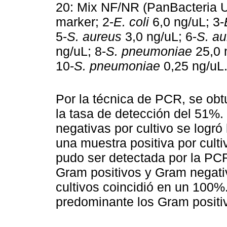
20: Mix NF/NR (PanBacteria U
marker; 2-
E. coli
6,0 ng/uL; 3-
5-
S. aureus
3,0 ng/uL; 6-
S. au
ng/uL; 8-
S. pneumoniae
25,0 
10-
S. pneumoniae
0,25 ng/uL
Por la técnica de PCR, se obt
la tasa de detección del 51%.
negativas por cultivo se logr
una muestra positiva por culti
pudo ser detectada por la PCR
Gram positivos y Gram negativ
cultivos coincidió en un 100%
predominante los Gram positi