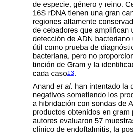
de especie, género y reino. C
16S rDNA tienen una gran can
regiones altamente conservada
de cebadores que amplifican u
detección de ADN bacteriano 
útil como prueba de diagnóstic
bacteriana, pero no proporcio
tinción de Gram y la identific
13
cada caso
.
Anand
et al.
han intentado la 
negativos sometiendo los pr
a hibridación con sondas de 
productos obtenidos en gram 
autores evaluaron 57 muestra
clínico de endoftalmitis, la po