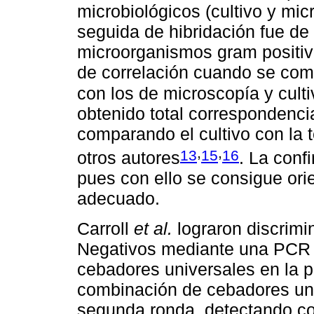
microbiológicos (cultivo y mi
seguida de hibridación fue de 
microorganismos gram positi
de correlación cuando se comp
con los de microscopía y culti
obtenido total correspondenci
comparando el cultivo con la 
,
,
13
15
16
otros autores
. La conf
pues con ello se consigue orie
adecuado.
Carroll
et al.
lograron discrim
Negativos mediante una PCR 
cebadores universales en la p
combinación de cebadores uni
segunda ronda, detectando co