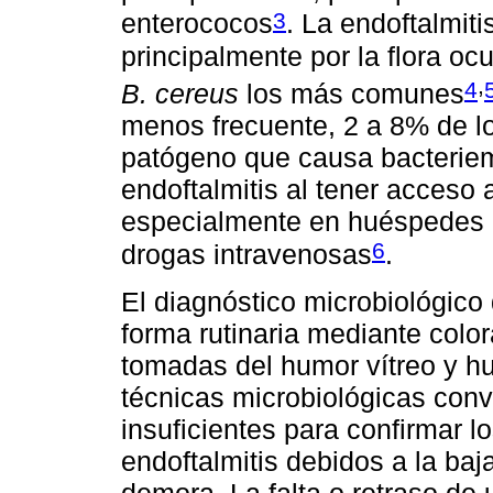
3
enterococos
. La endoftalmit
principalmente por la flora oc
,
4
B. cereus
los más comunes
menos frecuente, 2 a 8% de lo
patógeno que causa bacterie
endoftalmitis al tener acceso 
especialmente en huéspedes 
6
drogas intravenosas
.
El diagnóstico microbiológico 
forma rutinaria mediante colo
tomadas del humor vítreo y h
técnicas microbiológicas con
insuficientes para confirmar 
endoftalmitis debidos a la baj
demora. La falta o retraso de 