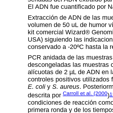
El ADN fue cuantificado por 
Extracción de ADN de las mues
volumen de 50 uL de humor ví
kit comercial Wizard® Geno
USA) siguiendo las indicacion
conservado a -20ºC hasta la r
PCR anidada de las muestras 
descongeladas las muestras c
alícuotas de 2 µL de ADN en l
controles positivos utilizad
E. coli
y
S. aureus
. Posterior
Carroll et al. (2000
1
descrita por
)
condiciones de reacción como
primera ronda y de los tiemp