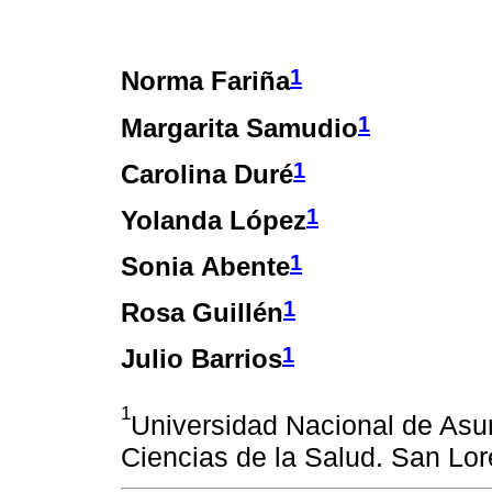
1
Norma Fariña
1
Margarita Samudio
1
Carolina Duré
1
Yolanda López
1
Sonia Abente
1
Rosa Guillén
1
Julio Barrios
1
Universidad Nacional de Asun
Ciencias de la Salud. San Lo