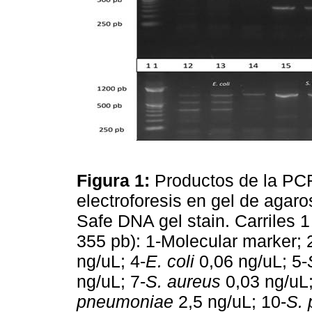
Figura 1:
Productos de la PCR
electroforesis en gel de agar
Safe DNA gel stain. Carriles 
355 pb): 1-Molecular marker; 
ng/uL; 4-
E. coli
0,06 ng/uL; 5-
ng/uL; 7-
S. aureus
0,03 ng/uL;
pneumoniae
2,5 ng/uL; 10-
S.