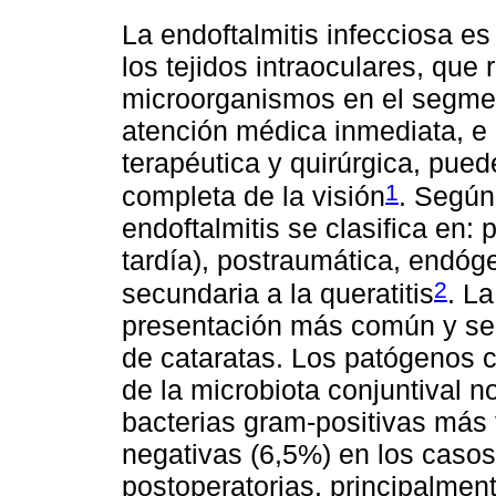
La endoftalmitis infecciosa e
los tejidos intraoculares, que 
microorganismos en el segment
atención médica inmediata, e 
terapéutica y quirúrgica, pued
1
completa de la visión
. Según
endoftalmitis se clasifica en:
tardía), postraumática, endóge
2
secundaria a la queratitis
. La
presentación más común y se 
de cataratas. Los patógenos 
de la microbiota conjuntival n
bacterias gram-positivas más 
negativas (6,5%) en los casos
postoperatorias, principalment