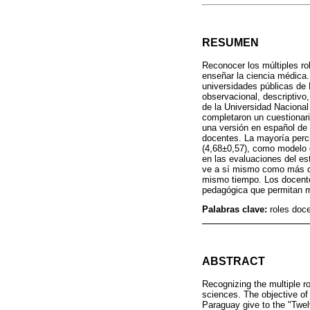
RESUMEN
Reconocer los múltiples ro
enseñar la ciencia médica.
universidades públicas de
observacional, descriptivo
de la Universidad Nacional
completaron un cuestionari
una versión en español de 
docentes. La mayoría perci
(4,68±0,57), como modelo d
en las evaluaciones del es
ve a sí mismo como más que
mismo tiempo. Los docente
pedagógica que permitan me
Palabras clave:
roles doc
ABSTRACT
Recognizing the multiple r
sciences. The objective of 
Paraguay give to the "Twel