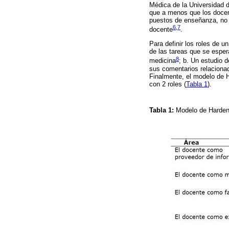
Médica de la Universidad d
que a menos que los docent
puestos de enseñanza, no s
6
,
7
docente
.
Para definir los roles de 
de las tareas que se esper
8
medicina
; b. Un estudio 
sus comentarios relacionados
Finalmente, el modelo de H
con 2 roles (
Tabla 1
).
Tabla 1:
Modelo de Harde