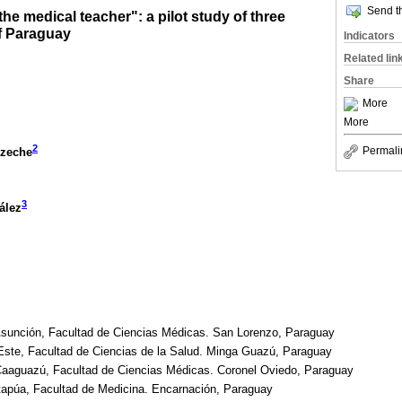
Send th
the medical teacher": a pilot study of three
of Paraguay
Indicators
Related lin
Share
More
More
2
Permali
izeche
3
ález
Asunción, Facultad de Ciencias Médicas. San Lorenzo, Paraguay
 Este, Facultad de Ciencias de la Salud. Minga Guazú, Paraguay
Caaguazú, Facultad de Ciencias Médicas. Coronel Oviedo, Paraguay
Itapúa, Facultad de Medicina. Encarnación, Paraguay