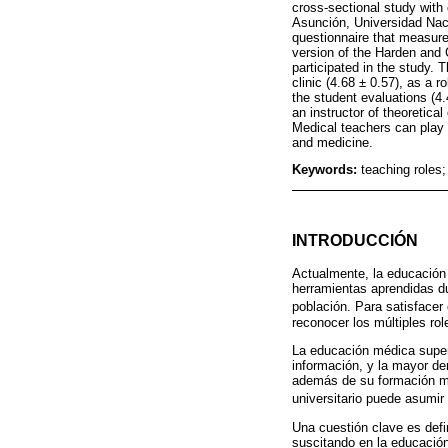
cross-sectional study with
Asunción, Universidad Naci
questionnaire that measure
version of the Harden and 
participated in the study. T
clinic (4.68 ± 0.57), as a r
the student evaluations (4
an instructor of theoretica
Medical teachers can play 
and medicine.
Keywords:
teaching roles
INTRODUCCIÓN
Actualmente, la educación 
herramientas aprendidas du
población. Para satisfacer
reconocer los múltiples ro
La educación médica superi
información, y la mayor de
además de su formación mé
universitario puede asumir 
Una cuestión clave es defi
suscitando en la educació