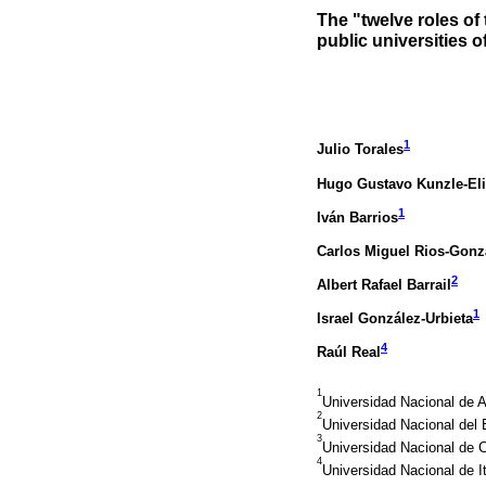
The "twelve roles of 
public universities 
1
Julio Torales
Hugo Gustavo Kunzle-El
1
Iván Barrios
Carlos Miguel Rios-Gonz
2
Albert Rafael Barrail
1
Israel González-Urbieta
4
Raúl Real
1
Universidad Nacional de 
2
Universidad Nacional del
3
Universidad Nacional de 
4
Universidad Nacional de 