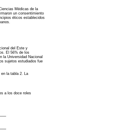
 Ciencias Médicas de la
 firmaron un consentimiento
ncipios éticos establecidos
manos.
cional del Este y
os. El 56% de los
n la Universidad Nacional
os sujetos estudiados fue
en la tabla 2. La
es a los doce roles