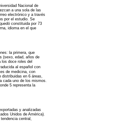
niversidad Nacional de
ezcan a una sola de las
rreo electrónico y a través
s por el estudio. Se
quedó constituida por 73
rna, idioma en el que
nes: la primera, que
es (sexo, edad, años de
 los doce roles del
traducida al español con
tes de medicina, con
distribuidas en 6 áreas,
a a cada uno de los mismos.
donde 5 representa la
 exportadas y analizadas
stados Unidos de América).
 tendencia central,