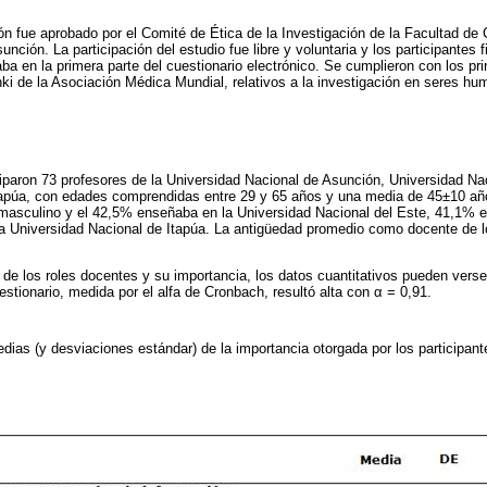
ión fue aprobado por el Comité de Ética de la Investigación de la Facultad de
nción. La participación del estudio fue libre y voluntaria y los participantes
ba en la primera parte del cuestionario electrónico. Se cumplieron con los pri
nki de la Asociación Médica Mundial, relativos a la investigación en seres hu
ciparon 73 profesores de la Universidad Nacional de Asunción, Universidad Na
tapúa, con edades comprendidas entre 29 y 65 años y una media de 45±10 añ
 masculino y el 42,5% enseñaba en la Universidad Nacional del Este, 41,1% e
la Universidad Nacional de Itapúa. La antigüedad promedio como docente de l
 de los roles docentes y su importancia, los datos cuantitativos pueden verse 
estionario, medida por el alfa de Cronbach, resultó alta con α = 0,91.
edias (y desviaciones estándar) de la importancia otorgada por los participant