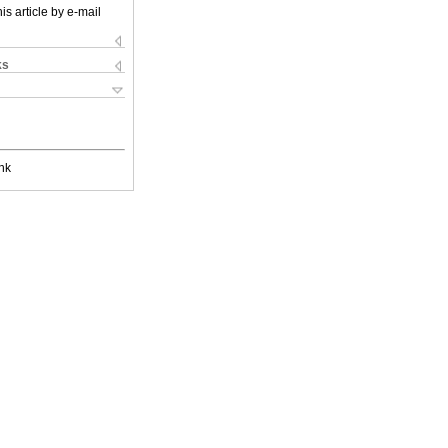
is article by e-mail
ks
nk