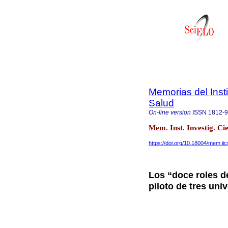
Memorias del Insti
Salud
On-line version
ISSN
1812-
Mem. Inst. Investig. Ci
https://doi.org/10.18004/mem.i
Los “doce roles d
piloto de tres un