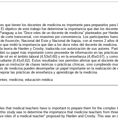
les que tienen los docentes de medicina es importante para prepararlos para 
 El objetivo de este trabajo fue determinar la importancia que dan los docent
 Paraguay a los “Doce roles de un docente de medicina” planteados por Harde
, de corte transversal, con muestreo por conveniencia. Los participantes fue
 de Asunción, Nacional del Este y Nacional de Itapúa, con al menos 2 años d
o que midió la importancia que dan a los doce roles del docente de medicina. P
la teoría de Harden y Crosby, traducida con autorización de sus autores. Part
bió su papel más importante como proveedor de información en las prácticas 
e rol en el ámbito laboral (4,53±0,60) y en la enseñanza (4,45±0,67), y como p
tudiante (4,41±0,62). Estos resultados nos permiten afirmar que el docente 
 un instructor de clases teóricas o prácticas clínicas, sino cumpliendo muc
s de medicina pueden desempeñar un papel importante en la realización de e
jorar las prácticas de enseñanza y aprendizaje de la medicina.
entes; medicina; educación médica
oles that medical teachers have is important to prepare them for the complex 
this study was to determine the importance that medicine teachers from three 
ve roles of a medical teacher" proposed by Harden and Crosby. This was an o