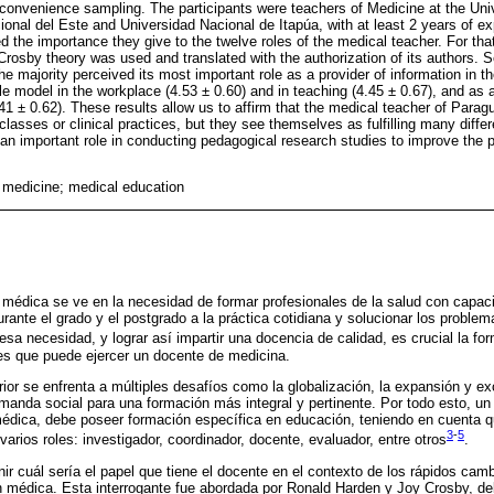
 convenience sampling. The participants were teachers of Medicine at the Uni
onal del Este and Universidad Nacional de Itapúa, with at least 2 years of 
d the importance they give to the twelve roles of the medical teacher. For th
Crosby theory was used and translated with the authorization of its authors. 
he majority perceived its most important role as a provider of information in the
ole model in the workplace (4.53 ± 0.60) and in teaching (4.45 ± 0.67), and as a
.41 ± 0.62). These results allow us to affirm that the medical teacher of Para
l classes or clinical practices, but they see themselves as fulfilling many diffe
an important role in conducting pedagogical research studies to improve the p
; medicine; medical education
médica se ve en la necesidad de formar profesionales de la salud con capaci
rante el grado y el postgrado a la práctica cotidiana y solucionar los problem
 esa necesidad, y lograr así impartir una docencia de calidad, es crucial la 
les que puede ejercer un docente de medicina.
or se enfrenta a múltiples desafíos como la globalización, la expansión y ex
manda social para una formación más integral y pertinente. Por todo esto, u
dica, debe poseer formación específica en educación, teniendo en cuenta 
3
-
5
varios roles: investigador, coordinador, docente, evaluador, entre otros
.
nir cuál sería el papel que tiene el docente en el contexto de los rápidos ca
n médica. Esta interrogante fue abordada por Ronald Harden y Joy Crosby, d