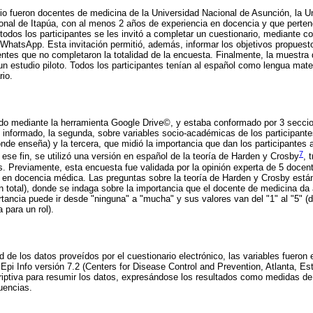
dio fueron docentes de medicina de la Universidad Nacional de Asunción, la U
onal de Itapúa, con al menos 2 años de experiencia en docencia y que perten
todos los participantes se les invitó a completar un cuestionario, mediante co
 WhatsApp. Esta invitación permitió, además, informar los objetivos propuesto
ntes que no completaron la totalidad de la encuesta. Finalmente, la muestra 
 un estudio piloto. Todos los participantes tenían al español como lengua mate
rio.
ado mediante la herramienta Google Drive©, y estaba conformado por 3 seccio
 informado, la segunda, sobre variables socio-académicas de los participant
nde enseña) y la tercera, que midió la importancia que dan los participantes a
7
ese fin, se utilizó una versión en español de la teoría de Harden y Crosby
, 
s. Previamente, esta encuesta fue validada por la opinión experta de 5 docen
 en docencia médica. Las preguntas sobre la teoría de Harden y Crosby están 
n total), donde se indaga sobre la importancia que el docente de medicina d
rtancia puede ir desde "ninguna" a "mucha" y sus valores van del "1" al "5" (
 para un rol).
d de los datos proveídos por el cuestionario electrónico, las variables fueron
 Epi Info versión 7.2 (Centers for Disease Control and Prevention, Atlanta, E
criptiva para resumir los datos, expresándose los resultados como medidas de
uencias.