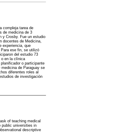
la compleja tarea de
es de medicina de 3
n y Crosby. Fue un estudio
ron docentes de Medicina,
e experiencia, que
ara ese fin, se utilizó
iciparon del estudio 73
o en la clínica
lanificador o participante
de medicina de Paraguay se
hos diferentes roles al
studios de investigación
task of teaching medical
public universities in
bservational descriptive