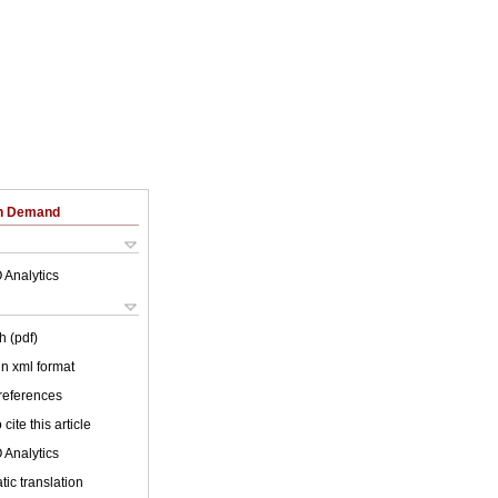
on Demand
 Analytics
h (pdf)
 in xml format
 references
cite this article
 Analytics
ic translation