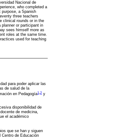
versidad Nacional de
experience, who completed a
at purpose, a Spanish
Seventy three teachers
 clinical rounds or in the
 planner or participant in
guay sees himself more as
rent roles at the same time.
ractices used for teaching
dad para poder aplicar las
as de salud de la
1
,
2
formación en Pedagogía
y
cesiva disponibilidad de
n docente de medicina,
que el académico
mbios que se han y siguen
el Centro de Educación