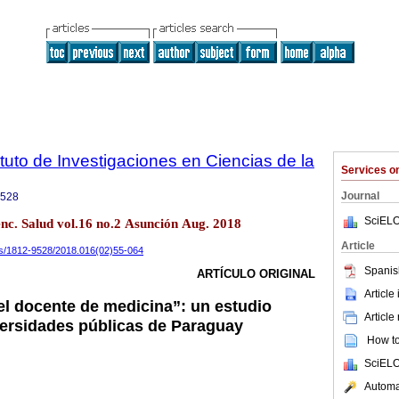
tuto de Investigaciones en Ciencias de la
Services 
Journal
9528
SciELO
enc. Salud vol.16 no.2 Asunción Aug. 2018
Article
ics/1812-9528/2018.016(02)55-064
Spanis
ARTÍCULO ORIGINAL
Article
el docente de medicina”: un estudio
Article
iversidades públicas de Paraguay
How to 
SciELO
Automat