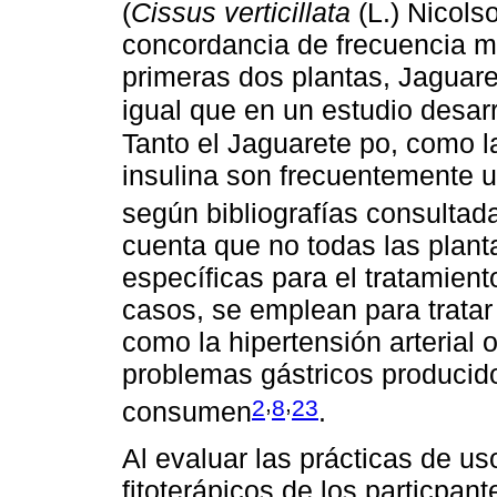
(
Cissus verticillata
(L.) Nicols
concordancia de frecuencia m
primeras dos plantas, Jaguare
igual que en un estudio desar
Tanto el Jaguarete po, como
insulina son frecuentemente 
según bibliografías consultad
cuenta que no todas las plan
específicas para el tratamient
casos, se emplean para tratar
como la hipertensión arterial o
problemas gástricos producid
,
,
2
8
23
consumen
.
Al evaluar las prácticas de u
fitoterápicos de los particpan