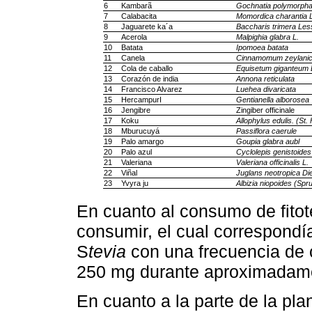
6
Kambarã
Gochnatia polymorpha
7
Calabacita
Momordica charantia L
8
Jaguarete ka´a
Baccharis trimera Les
9
Acerola
Malpighia glabra L.
10
Batata
Ipomoea batata
11
Canela
Cinnamomum zeylani
12
Cola de caballo
Equisetum giganteum 
13
Corazón de india
Annona reticulata
14
Francisco Alvarez
Luehea divaricata
15
HercampurI
Gentianella alborosea
16
Jengibre
Zingiber officinale
17
Koku
Allophylus edulis. (St.
18
Mburucuyá
Passiflora caerule
19
Palo amargo
Goupia glabra aubl
20
Palo azul
Cyclolepis genistoide
21
Valeriana
Valeriana officinalis L.
22
Viñal
Juglans neotropica Die
23
Yvyra ju
Albizia niopoides (Spr
En cuanto al consumo de fito
consumir, el cual correspond
S
tevia
con una frecuencia de 
250 mg durante aproximadame
En cuanto a la parte de la pl