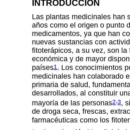
INTRODUCCIÓN
Las plantas medicinales han s
años como el origen o punto de
medicamentos, ya que han con
nuevas sustancias con activid
fitoterápicos, a su vez, son 
económica y de mayor disponib
1
países
. Los conocimientos po
medicinales han colaborado e
primaria de salud, fundament
desarrollados, al constituir u
,
2
3
mayoría de las personas
, 
de droga seca, frescas, extra
farmacéuticas como los fitote