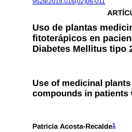
9528/2018.016(02)06-011
ARTÍC
Uso de plantas medici
fitoterápicos en pacie
Diabetes Mellitus tipo 
Use of medicinal plants
compounds in patients w
1
Patricia Acosta-Recalde