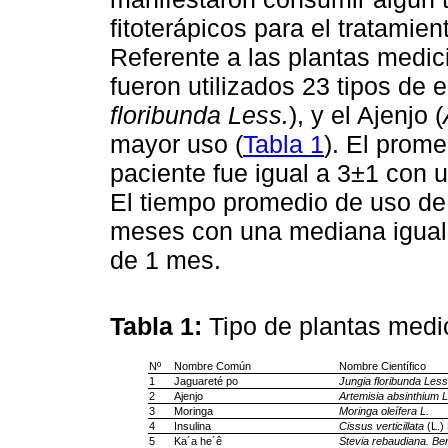
fitoterápicos para el tratamien
Referente a las plantas medic
fueron utilizados 23 tipos de e
floribunda Less.
), y el Ajenjo (
mayor uso (
Tabla 1
). El prom
paciente fue igual a 3±1 con 
El tiempo promedio de uso de
meses con una mediana igual
de 1 mes.
Tabla 1:
Tipo de plantas med
Nº
Nombre Común
Nombre Científico
1
Jaguareté po
Jungia floribunda Less
2
Ajenjo
Artemisia absinthium L
3
Moringa
Moringa oleífera L.
4
Insulina
Cissus verticillata
(L.) 
5
Ka´a he´ê
Stevia rebaudiana. Ber