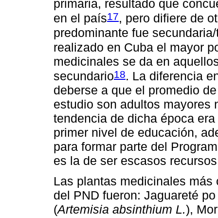
primaria, resultado que concu
17
en el país
, pero difiere de o
predominante fue secundaria/t
realizado en Cuba el mayor p
medicinales se da en aquellos
18
secundario
. La diferencia e
deberse a que el promedio de 
estudio son adultos mayores n
tendencia de dicha época era 
primer nivel de educación, ad
para formar parte del Program
es la de ser escasos recursos
Las plantas medicinales más c
del PND fueron: Jaguareté po 
(
Artemisia absinthium L.
), Mor