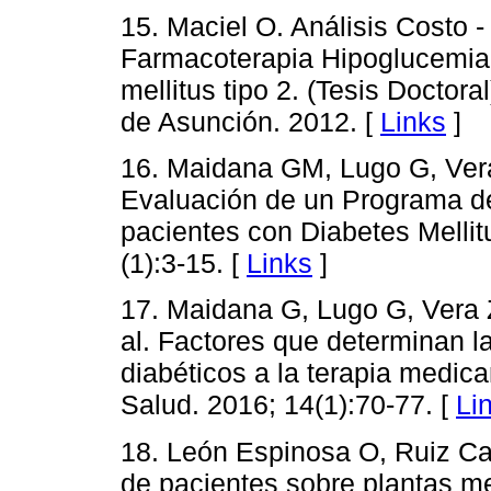
15. Maciel O. Análisis Costo -
Farmacoterapia Hipoglucemia
mellitus tipo 2. (Tesis Doctor
de Asunción. 2012. [
Links
]
16. Maidana GM, Lugo G, Vera
Evaluación de un Programa d
pacientes con Diabetes Melli
(1):3-15. [
Links
]
17. Maidana G, Lugo G, Vera Z
al. Factores que determinan l
diabéticos a la terapia medic
Salud. 2016; 14(1):70-77. [
Li
18. León Espinosa O, Ruiz Cal
de pacientes sobre plantas me