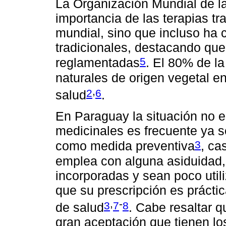
La Organización Mundial de l
importancia de las terapias tr
mundial, sino que incluso ha 
tradicionales, destacando qu
5
reglamentadas
. El 80% de la
naturales de origen vegetal e
,
2
6
salud
.
En Paraguay la situación no es
medicinales es frecuente ya s
3
como medida preventiva
, ca
emplea con alguna asiduidad
incorporadas y sean poco utili
que su prescripción es práctic
,
-
3
7
8
de salud
. Cabe resaltar q
gran aceptación que tienen lo