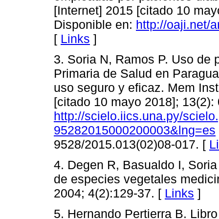
[Internet] 2015 [citado 10 may
Disponible en:
http://oaji.net
[
Links
]
3. Soria N, Ramos P. Uso de p
Primaria de Salud en Paragua
uso seguro y eficaz. Mem Inst
[citado 10 mayo 2018]; 13(2): 
http://scielo.iics.una.py/scie
95282015000200003&lng=es
9528/2015.013(02)08-017. [
L
4. Degen R, Basualdo I, Soria
de especies vegetales medici
2004; 4(2):129-37. [
Links
]
5. Hernando Pertierra B. Libro