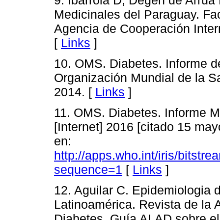
Medicinales del Paraguay. Fa
Agencia de Cooperación Intern
[
Links
]
10. OMS. Diabetes. Informe de
Organización Mundial de la Sa
2014. [
Links
]
11. OMS. Diabetes. Informe Mu
[Internet] 2016 [citado 15 may
en:
http://apps.who.int/iris/b
sequence=1
[
Links
]
12. Aguilar C. Epidemiologia d
Latinoamérica. Revista de la
Diabetes. Guía ALAD sobre el 