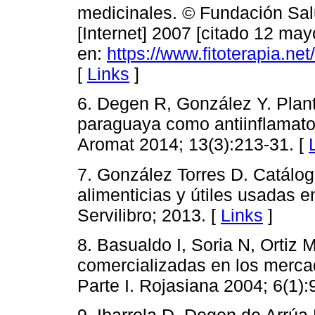
medicinales. © Fundación Salu
[Internet] 2007 [citado 12 may
en:
https://www.fitoterapia.ne
[
Links
]
6. Degen R, González Y. Plant
paraguaya como antiinflamato
Aromat 2014; 13(3):213-31. [
7. González Torres D. Catálog
alimenticias y útiles usadas e
Servilibro; 2013. [
Links
]
8. Basualdo I, Soria N, Ortiz
comercializadas en los merca
Parte I. Rojasiana 2004; 6(1):
9. Ibarrola D, Degen de Arrúa