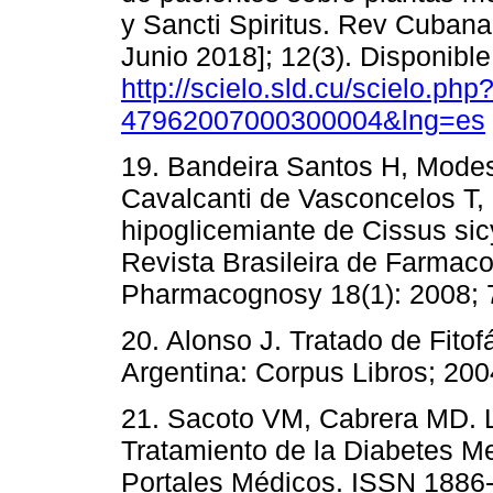
y Sancti Spiritus. Rev Cubana 
Junio 2018]; 12(3). Disponible
http://scielo.sld.cu/scielo.ph
47962007000300004&lng=es
19. Bandeira Santos H, Modest
Cavalcanti de Vasconcelos T, e
hipoglicemiante de Cissus sic
Revista Brasileira de Farmaco
Pharmacognosy 18(1): 2008; 7
20. Alonso J. Tratado de Fitof
Argentina: Corpus Libros; 200
21. Sacoto VM, Cabrera MD. La
Tratamiento de la Diabetes Me
Portales Médicos. ISSN 1886-8