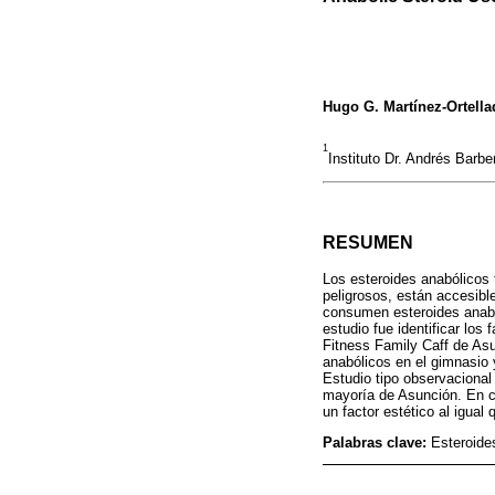
Hugo G. Martínez-Ortella
1
Instituto Dr. Andrés Barb
RESUMEN
Los esteroides anabólicos 
peligrosos, están accesibl
consumen esteroides anabó
estudio fue identificar lo
Fitness Family Caff de Asu
anabólicos en el gimnasio 
Estudio tipo observacional
mayoría de Asunción. En cu
un factor estético al igual
Palabras clave:
Esteroide