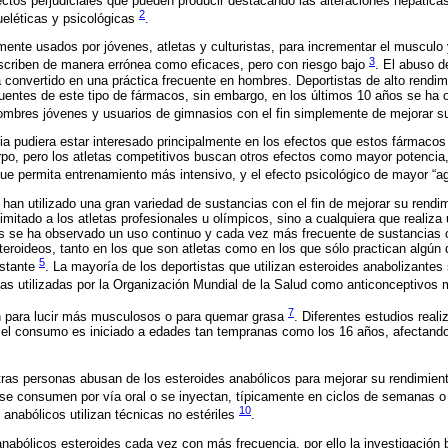
ectos perjudiciales que pueden producir destacando las alteraciones hepáticas
2
eléticas y psicológicas
.
nte usados por jóvenes, atletas y culturistas, para incrementar el musculo y
3
escriben de manera errónea como eficaces, pero con riesgo bajo
. El abuso d
convertido en una práctica frecuente en hombres. Deportistas de alto rendimie
cuentes de este tipo de fármacos, sin embargo, en los últimos 10 años se ha
ombres jóvenes y usuarios de gimnasios con el fin simplemente de mejorar s
ria pudiera estar interesado principalmente en los efectos que estos fármaco
erpo, pero los atletas competitivos buscan otros efectos como mayor potencia
e permita entrenamiento más intensivo, y el efecto psicológico de mayor “a
l han utilizado una gran variedad de sustancias con el fin de mejorar su rend
mitado a los atletas profesionales u olímpicos, sino a cualquiera que realiza 
es se ha observado un uso continuo y cada vez más frecuente de sustancias
eroideos, tanto en los que son atletas como en los que sólo practican algún
5
nstante
. La mayoría de los deportistas que utilizan esteroides anabolizantes
s utilizadas por la Organización Mundial de la Salud como anticonceptivos
7
n para lucir más musculosos o para quemar grasa
. Diferentes estudios real
 el consumo es iniciado a edades tan tempranas como los 16 años, afectand
otras personas abusan de los esteroides anabólicos para mejorar su rendimient
 se consumen por vía oral o se inyectan, típicamente en ciclos de semanas
10
 anabólicos utilizan técnicas no estériles
.
s anabólicos esteroides cada vez con más frecuencia, por ello la investigación