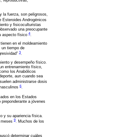
, reproductivas,
 la fuerza, son peligrosos,
e Esteroides Androgénicos
nto y fisicoculturistas
 observado una preocupante
4
u aspecto físico
.
s tienen en el moldeamiento
, un tiempo de
3
gresividad”
.
imiento y desempeño físico.
un entrenamiento físico,
 como los Anabólicos
 deporte, aun cuando sea
 suelen administrarse dosis
6
 masculinos
.
izados en los Estados
o preponderante a jóvenes
o y su apariencia física.
9
 o meses
. Muchos de los
 buscó determinar cuáles