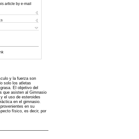
is article by e-mail
ks
nk
culo y la fuerza son
o solo los atletas
rasa. El objetivo del
os que asisten al Gimnasio
y el uso de esteroides
ráctica en el gimnasio.
s provenientes en su
ecto físico, es decir, por