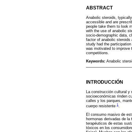
ABSTRACT
Anabolic steroids, typical
accessible and are prescri
people take them to look mo
with the use of anabolic s
socio-demographic data, ch
factor of anabolic steroids
study had the participation
was motivated to improve the
competitions.
Keywords:
Anabolic stero
INTRODUCCIÓN
La construcción cultural y
socioeconómicas rinden cul
calles y los parques, mante
1
cuerpo resistente
.
El consumo masivo de este
hormonas derivadas de la 
terapéuticos de estas susta
tóxicos en los consumidore