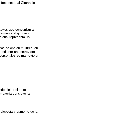
 frecuencia al Gimnasio
sexos que concurrían al
ularmente al gimnasio
o cual representa un
adas de opción múltiple, en
 mediante una entrevista,
s personales se mantuvieron
redominio del sexo
 mayoría concluyó la
 alopecia y aumento de la