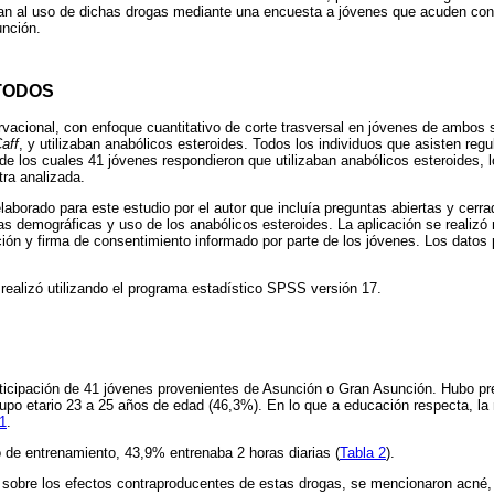
ian al uso de dichas drogas mediante una encuesta a jóvenes que acuden con
unción.
TODOS
rvacional, con enfoque cuantitativo de corte trasversal en jóvenes de ambos 
aff
, y utilizaban anabólicos esteroides. Todos los individuos que asisten reg
de los cuales 41 jóvenes respondieron que utilizaban anabólicos esteroides, l
tra analizada.
elaborado para este estudio por el autor que incluía preguntas abiertas y cerr
cas demográficas y uso de los anabólicos esteroides. La aplicación se realizó
ción y firma de consentimiento informado por parte de los jóvenes. Los dato
 realizó utilizando el programa estadístico SPSS versión 17.
rticipación de 41 jóvenes provenientes de Asunción o Gran Asunción. Hubo p
upo etario 23 a 25 años de edad (46,3%). En lo que a educación respecta, la
1
.
io de entrenamiento, 43,9% entrenaba 2 horas diarias (
Tabla 2
).
 sobre los efectos contraproducentes de estas drogas, se mencionaron acné,