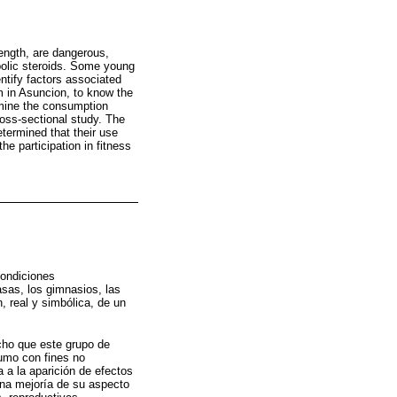
ength, are dangerous,
abolic steroids. Some young
ntify factors associated
m in Asuncion, to know the
rmine the consumption
ross-sectional study. The
etermined that their use
he participation in fitness
condiciones
sas, los gimnasios, las
, real y simbólica, de un
cho que este grupo de
umo con fines no
a a la aparición de efectos
una mejoría de su aspecto