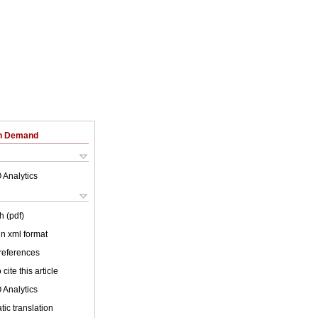
on Demand
 Analytics
h (pdf)
 in xml format
 references
cite this article
 Analytics
ic translation