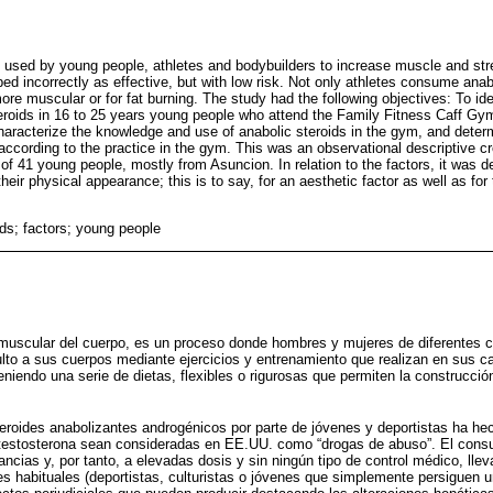
ly used by young people, athletes and bodybuilders to increase muscle and str
bed incorrectly as effective, but with low risk. Not only athletes consume an
re muscular or for fat burning. The study had the following objectives: To ide
teroids in 16 to 25 years young people who attend the Family Fitness Caff Gy
aracterize the knowledge and use of anabolic steroids in the gym, and dete
 according to the practice in the gym. This was an observational descriptive c
 of 41 young people, mostly from Asuncion. In relation to the factors, it was d
ir physical appearance; this is to say, for an aesthetic factor as well as for t
ids; factors; young people
 muscular del cuerpo, es un proceso donde hombres y mujeres de diferentes 
to a sus cuerpos mediante ejercicios y entrenamiento que realizan en sus ca
niendo una serie de dietas, flexibles o rigurosas que permiten la construcción
roides anabolizantes androgénicos por parte de jóvenes y deportistas ha he
testosterona sean consideradas en EE.UU. como “drogas de abuso”. El cons
ncias y, por tanto, a elevadas dosis y sin ningún tipo de control médico, llev
s habituales (deportistas, culturistas o jóvenes que simplemente persiguen 