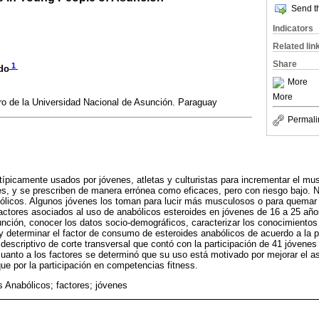
Send th
Indicators
Related lin
Share
1
do
More
More
ero de la Universidad Nacional de Asunción. Paraguay
Permali
típicamente usados por jóvenes, atletas y culturistas para incrementar el mus
es, y se prescriben de manera errónea como eficaces, pero con riesgo bajo. N
licos. Algunos jóvenes los toman para lucir más musculosos o para quemar g
s factores asociados al uso de anabólicos esteroides en jóvenes de 16 a 25 añ
nción, conocer los datos socio-demográficos, caracterizar los conocimientos 
y determinar el factor de consumo de esteroides anabólicos de acuerdo a la p
 descriptivo de corte transversal que contó con la participación de 41 jóvene
anto a los factores se determinó que su uso está motivado por mejorar el asp
 que por la participación en competencias fitness.
s Anabólicos; factores; jóvenes