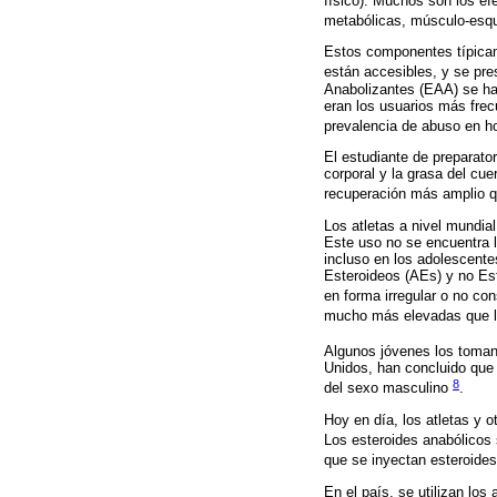
físico). Muchos son los ef
metabólicas, músculo-esqu
Estos componentes típicame
están accesibles, y se pr
Anabolizantes (EAA) se ha 
eran los usuarios más fre
prevalencia de abuso en h
El estudiante de preparato
corporal y la grasa del cu
recuperación más amplio qu
Los atletas a nivel mundia
Este uso no se encuentra li
incluso en los adolescent
Esteroideos (AEs) y no Est
en forma irregular o no co
mucho más elevadas que la
Algunos jóvenes los toma
Unidos, han concluido que
8
del sexo masculino
.
Hoy en día, los atletas y 
Los esteroides anabólicos
que se inyectan esteroides
En el país, se utilizan lo