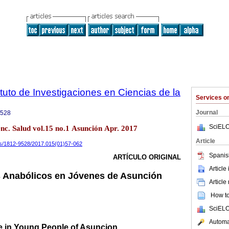
tuto de Investigaciones en Ciencias de la
Services 
Journal
9528
SciELO
enc. Salud vol.15 no.1 Asunción Apr. 2017
Article
ics/1812-9528/2017.015(01)57-062
Spanis
ARTÍCULO ORIGINAL
Article
s Anabólicos en Jóvenes de Asunción
Article
How to 
SciELO
Automat
e in Young People of Asuncion