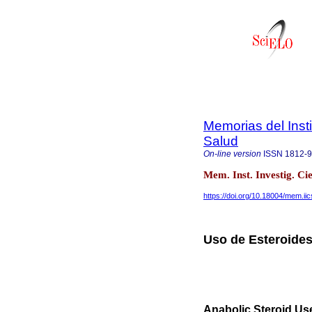
Memorias del Insti
Salud
On-line version
ISSN
1812-
Mem. Inst. Investig. Ci
https://doi.org/10.18004/mem.i
Uso de Esteroide
Anabolic Steroid Us