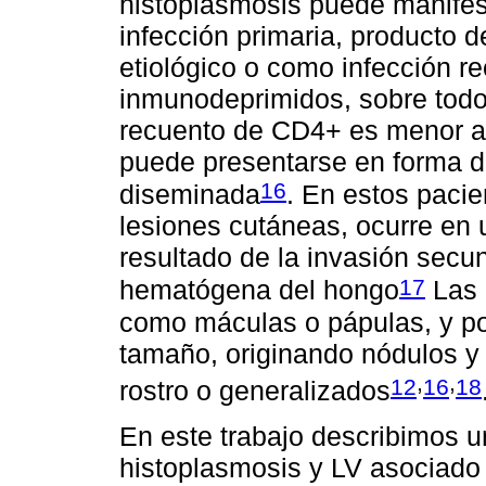
histoplasmosis puede manifes
infección primaria, producto d
etiológico o como infección re
inmunodeprimidos, sobre todo
recuento de CD4+ es menor a 
puede presentarse en forma d
16
diseminada
. En estos pacie
lesiones cutáneas, ocurre en
resultado de la invasión secun
17
hematógena del hongo
Las 
como máculas o pápulas, y p
tamaño, originando nódulos y 
,
,
12
16
18
rostro o generalizados
En este trabajo describimos u
histoplasmosis y LV asociado 