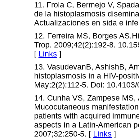
11. Frola C, Bermejo V, Spada
de la histoplasmosis disemina
Actualizaciones en sida e infe
12. Ferreira MS, Borges AS.H
Trop. 2009;42(2):192-8. 10.
[
Links
]
13. VasudevanB, AshishB, Am
histoplasmosis in a HIV-positi
May;2(2):112-5. Doi: 10.4103
14. Cunha VS, Zampese MS, A
Mucocutaneous manifestations
patients with acquired immune
aspects in a Latin-American p
2007;32:250-5. [
Links
]