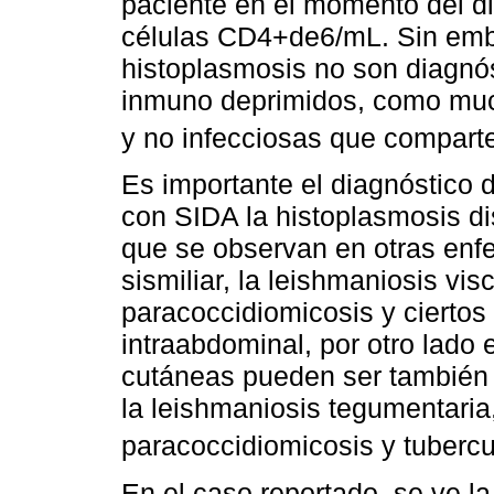
paciente en el momento del d
células CD4+de6/mL. Sin emba
histoplasmosis no son diagnó
inmuno deprimidos, como muc
y no infecciosas que comparte
Es importante el diagnóstico d
con SIDA la histoplasmosis d
que se observan en otras enf
sismiliar, la leishmaniosis vis
paracoccidiomicosis y cierto
intraabdominal, por otro lado 
cutáneas pueden ser también 
la leishmaniosis tegumentaria, 
paracoccidiomicosis y tuberc
En el caso reportado, se ve la