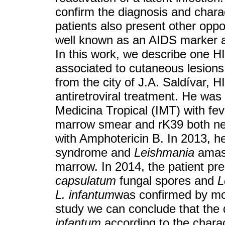
confirm the diagnosis and chara
patients also present other oppor
well known as an AIDS marker
In this work, we describe one H
associated to cutaneous lesions
from the city of J.A. Saldívar, H
antiretroviral treatment. He was 
Medicina Tropical (IMT) with f
marrow smear and rK39 both ne
with Amphotericin B. In 2013, h
syndrome and
Leishmania
amast
marrow. In 2014, the patient pr
capsulatum
fungal spores and
L
L. infantum
was confirmed by mo
study we can conclude that the
infantum
according to the charac