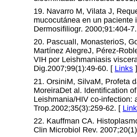
19. Navarro M, Vilata J, Requ
mucocutánea en un paciente i
Dermosifiliogr. 2000;91:404-7.
20. PascualI, MonasterioS, 
Martínez AlegreJ, Pérez-Rob
VIH por Leishmaniasis viscera
Dig.2007;99(1):49-60. [
Links
21. OrsiniM, SilvaM, Profeta 
MoreiraDet al. Identification 
Leishmania/HIV co-infection: 
Trop.2002;35(3):259-62. [
Lin
22. Kauffman CA. Histoplasmos
Clin Microbiol Rev. 2007;20(1)