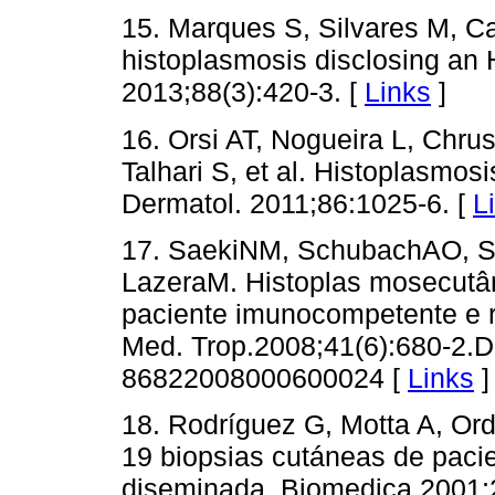
15. Marques S, Silvares M, 
histoplasmosis disclosing an 
2013;88(3):420-3. [
Links
]
16. Orsi AT, Nogueira L, Chrus
Talhari S, et al. Histoplasmos
Dermatol. 2011;86:1025-6. [
L
17. SaekiNM, SchubachAO, S
LazeraM. Histoplas mosecutân
paciente imunocompetente e re
Med. Trop.2008;41(6):680-2.D
86822008000600024 [
Links
]
18. Rodríguez G, Motta A, Ord
19 biopsias cutáneas de paci
diseminada. Biomedica 2001;