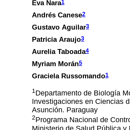
1
Eva Nara
2
Andrés Canese
3
Gustavo Aguilar
3
Patricia Araujo
4
Aurelia Taboada
5
Myriam Morán
1
Graciela Russomando
1
Departamento de Biología Mol
Investigaciones en Ciencias d
Asunción. Paraguay
2
Programa Nacional de Contr
Ministerio de Salud Pública y