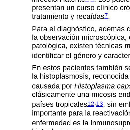
presentan un curso clínico cró
7
tratamiento y recaídas
.
Para el diagnóstico, además 
la observación microscópica, 
patológica, existen técnicas 
identificar el género y caract
En estos pacientes también s
la histoplasmosis, reconocid
causada por
Histoplasma cap
clásicamente una micosis end
,
12
13
países tropicales
, sin em
importante para la reactivació
enfermedad es la inmunosupre