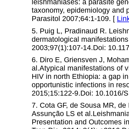
leishmaniases: a parasite gen
taxonomy, epidemiology and p
Parasitol 2007;64:1-109. [
Lin
5. Puig L, Pradinaud R. Leish
dermatological manifestations
2003;97(1):107-14.Doi: 10.1
6. Diro E, Griensven J, Moha
al.Atypical manifestations of v
HIV in north Ethiopia: a gap i
opportunistic infections in res
2015;15:122-9.Doi: 10.1016/
7. Cota GF, de Sousa MR, de 
Assunção LS et al.Leishmania-
Presentation and Outcomes in