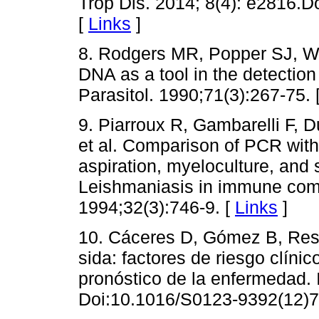
Trop Dis. 2014; 8(4): e2816.D
[
Links
]
8. Rodgers MR, Popper SJ, Wir
DNA as a tool in the detectio
Parasitol. 1990;71(3):267-75. 
9. Piarroux R, Gambarelli F,
et al. Comparison of PCR with
aspiration, myeloculture, and 
Leishmaniasis in immune comp
1994;32(3):746-9. [
Links
]
10. Cáceres D, Gómez B, Rest
sida: factores de riesgo clínic
pronóstico de la enfermedad. 
Doi:10.1016/S0123-9392(12)7