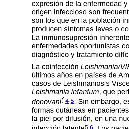
expresión de la enfermedad y
origen infeccioso son frecuen
son los que en la población 
producen síntomas leves o co
La inmunosupresión inherente 
enfermedades oportunistas con
diagnóstico y tratamiento difíc
La coinfección
Leishmania/VI
últimos años en países de Amé
casos de Leishmaniosis Viscer
Leishmania infantum
, que pe
(
,
4
5
donovani
. Sin embargo, e
formas cutáneas en paciente
la piel por difusión, en una n
,
5
6
infección latente
. Los paci