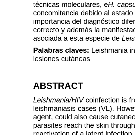
técnicas moleculares, e
H. caps
concomitancia debido al estado 
importancia del diagnóstico difer
correcto y además la manifesta
asociada a esta especie de
Lei
Palabras claves:
Leishmania i
lesiones cutáneas
ABSTRACT
Leishmania/HIV
coinfection is f
leishmaniasis cases (VL). Howe
agent, could also cause cutane
parasites reach the skin through 
reactivation of a latent infectio