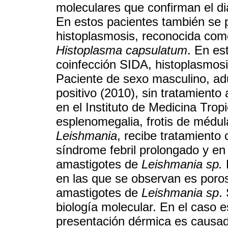
moleculares que confirman el di
En estos pacientes también se p
histoplasmosis, reconocida co
Histoplasma capsulatum
. En es
coinfección SIDA, histoplasmosi
Paciente de sexo masculino, adu
positivo (2010), sin tratamiento 
en el Instituto de Medicina Trop
esplenomegalia, frotis de médul
Leishmania
, recibe tratamiento
síndrome febril prolongado y e
amastigotes de
Leishmania sp.
E
en las que se observan es poro
amastigotes de
Leishmania sp
.
biología molecular. En el caso 
presentación dérmica es causa