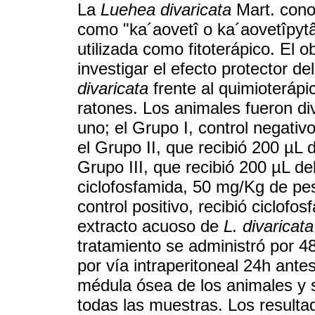
La
Luehea divaricata
Mart. cono
como "ka´aovetî o ka´aovetîpytâ"
utilizada como fitoterápico. El o
investigar el efecto protector d
divaricata
frente al quimioteráp
ratones. Los animales fueron di
uno; el Grupo I, control negativ
el Grupo II, que recibió 200 µL d
Grupo III, que recibió 200 µL de
ciclofosfamida, 50 mg/Kg de pes
control positivo, recibió ciclof
extracto acuoso de
L. divaricata
tratamiento se administró por 48
por vía intraperitoneal 24h antes
médula ósea de los animales y s
todas las muestras. Los resulta