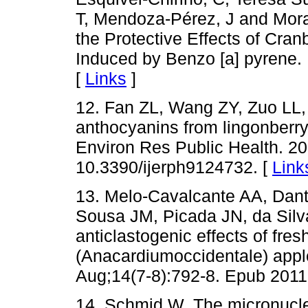
T, Mendoza-Pérez, J and Mora
the Protective Effects of Cr
Induced by Benzo [a] pyrene.
[
Links
]
12. Fan ZL, Wang ZY, Zuo LL, 
anthocyanins from lingonberry
Environ Res Public Health. 20
10.3390/ijerph9124732. [
Link
13. Melo-Cavalcante AA, Dant
Sousa JM, Picada JN, da Silva
anticlastogenic effects of fr
(Anacardiumoccidentale) appl
Aug;14(7-8):792-8. Epub 2011
14. Schmid W. The micronuclei