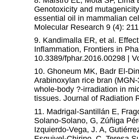
Genotoxicity and mutagenicity 
essential oil in mammalian cel
Molecular Research 9 (4): 211
9. Kandimalla ER, et al. Effect
Inflammation, Frontiers in P
10.3389/fphar.2016.00298 | Vo
10. Ghoneum MK, Badr El-Din 
Arabinoxylan rice bran (MGN-3
whole-body ?-irradiation in mi
tissues. Journal of Radiation
11. Madrigal-Santillán E, Fra
Solano-Solano, G, Zúñiga Pér
Izquierdo-Vega, J. A, Gutiérre
Esquivel-Chirino, C, Teresa S