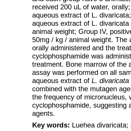
received 200 uL of water, orally
aqueous extract of L. divaricata
aqueous extract of L. divaricat
animal weight; Group IV, positi
50mg / kg / animal weight. The 
orally administered and the tre
cyclophosphamide was administe
treatment. Bone marrow of the 
assay was performed on all samp
aqueous extract of
L. divaricata
combined with the mutagen agen
the frequency of micronucleus,
cyclophosphamide, suggesting a p
agents.
Key words:
Luehea divaricata; 