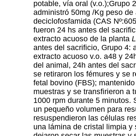
potable, vía oral (v.o.);Grupo 2
administró 50mg /Kg peso de an
deciclofosfamida (CAS Nº:605
fueron 24 hs antes del sacrific
extracto acuoso de la planta
L
antes del sacrificio, Grupo 4: 
extracto acuoso v.o. a48 y 24
del animal, 24h antes del sacri
se retiraron los fémures y se
fetal bovino (FBS); mantenid
muestras y se transfirieron a 
1000 rpm durante 5 minutos. 
un pequeño volumen para resu
resuspendieron las células re
una lámina de cristal limpia y
dejaron secar las muestras y 