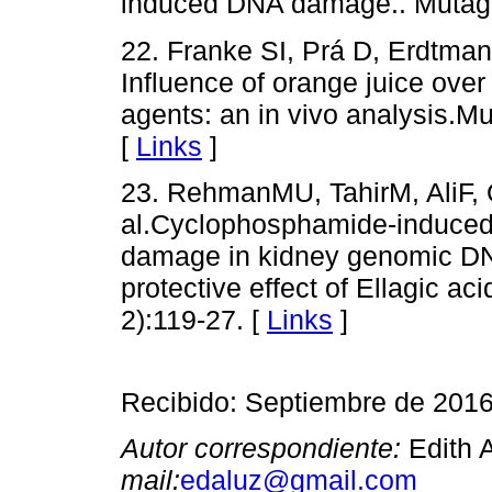
induced DNA damage.. Mutagen
22. Franke SI, Prá D, Erdtman
Influence of orange juice over
agents: an in vivo analysis.M
[
Links
]
23. RehmanMU, TahirM, AliF,
al.Cyclophosphamide-induced n
damage in kidney genomic DNA
protective effect of Ellagic a
2):119-27. [
Links
]
Recibido: Septiembre de 201
Autor correspondiente:
Edith 
mail:
edaluz@gmail.com