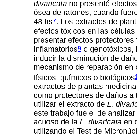
divaricata
no presentó efectos
ósea de ratones, cuando fuero
7
48 hs
. Los extractos de pla
efectos tóxicos en las células
presentar efectos protectores
9
inflamatorios
o genotóxicos, l
inducir la disminución de dañ
mecanismo de reparación en c
físicos, químicos o biológicos
extractos de plantas medicina
como protectores de daños a t
utilizar el extracto de
L. divari
este trabajo fue el de analizar
acuoso de la
L. divaricata
en c
utilizando el Test de Micronúc