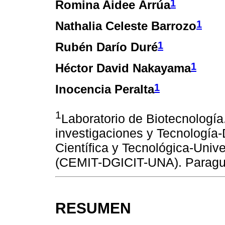
1
Romina Aidee Arrúa
1
Nathalia Celeste Barrozo
1
Rubén Darío Duré
1
Héctor David Nakayama
1
Inocencia Peralta
1
Laboratorio de Biotecnología.
investigaciones y Tecnología-
Científica y Tecnológica-Univ
(CEMIT-DGICIT-UNA). Parag
RESUMEN