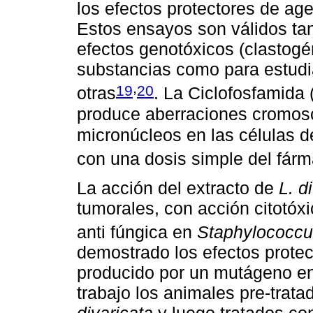
los efectos protectores de age
Estos ensayos son válidos tan
efectos genotóxicos (clastog
substancias como para estudia
,
19
20
otras
. La Ciclofosfamida
produce aberraciones cromos
micronúcleos en las células d
con una dosis simple del fár
La acción del extracto de
L. d
tumorales, con acción citotóx
anti fúngica en
Staphylococcu
demostrado los efectos protect
producido por un mutágeno e
trabajo los animales pre-trat