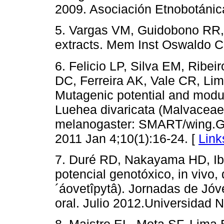
2009. Asociación Etnobotánic
5. Vargas VM, Guidobono RR, 
extracts. Mem Inst Oswaldo C
6. Felicio LP, Silva EM, Ribei
DC, Ferreira AK, Vale CR, Li
Mutagenic potential and modula
Luehea divaricata (Malvaceae)
melanogaster: SMART/wing.Ge
2011 Jan 4;10(1):16-24. [
Link
7. Duré RD, Nakayama HD, Iba
potencial genotóxico, in vivo,
´áovetîpytâ). Jornadas de Jó
oral. Julio 2012.Universidad 
8. Maistro EL, Mota SF, Lima