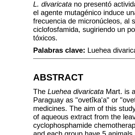
L. divaricata
no presentó activi
el agente mutagénico induce un
frecuencia de micronúcleos, al 
ciclofosfamida, sugiriendo un po
tóxicos.
Palabras clave:
Luehea divaric
ABSTRACT
The
Luehea divaricata
Mart. is a
Paraguay as "ovetîka'a" or "ove
medicines. The aim of this study
of aqueous extract from the leav
cyclophosphamide chemotherapy
and each group have 5 animals, 