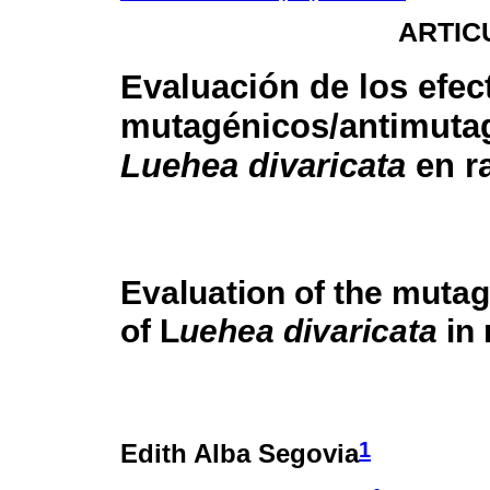
ARTIC
Evaluación de los efec
mutagénicos/antimuta
Luehea divaricata
en r
Evaluation of the mutag
of L
uehea divaricata
in 
1
Edith Alba Segovia