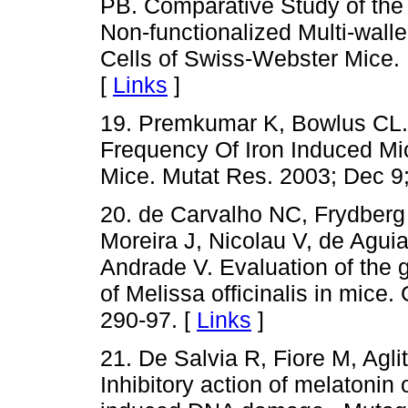
PB. Comparative Study of the 
Non-functionalized Multi-wal
Cells of Swiss-Webster Mice. 
[
Links
]
19. Premkumar K, Bowlus CL.
Frequency Of Iron Induced Mi
Mice. Mutat Res. 2003; Dec 9;
20. de Carvalho NC, Frydberg
Moreira J, Nicolau V, de Agui
Andrade V. Evaluation of the 
of Melissa officinalis in mice.
290-97. [
Links
]
21. De Salvia R, Fiore M, Aglit
Inhibitory action of melaton