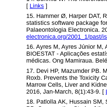
[
Links
]
15. Hammer Ø, Harper DAT, R
statistics software package fo
Palaeontologia Electronica. 2
electronica.org/2001_1/past/
16. Ayres M, Ayres Júnior M,
BIOESTAT - Aplicações estatís
médicas. Ong Mamiraua. Belé
17. Devi HP, Mazumder PB. Me
Roxb. Prevents the Toxicity
Marrow Cells, Liver and Kidn
2016, Jan-March, 8(1):43-9. [
18. Patlolla AK, Hussain SM, 