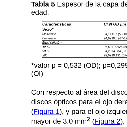
Tabla 5
Espesor de la capa de
edad.
Características
CFN OD µm
Sexo*
Masculino
94,1±11,7 (56-10
Femenino
94,9±10,0 (67-1
Edad (años)**
40-49
96,50±13,623 (5
50-59
94,29±4,084 (87
≥60
92,0±10,191 (67
*valor p = 0,532 (OD); p=0,299
(OI)
Con respecto al área del dis
discos ópticos para el ojo de
(
Figura 1
), y para el ojo izq
2
mayor de 3,0 mm
(
Figura 2
),