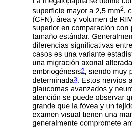
La megalopapila se define co
2
superficie mayor a 2,5 mm
, 
(CFN), área y volumen de RIM 
superior en comparación con 
tamaño estándar. Generalment
diferencias significativas entr
casos es una variante estadís
una migración axonal alterada
2
embriogénesis
, siendo muy 
3
determinada
. Estos nervios
glaucomas avanzados y neurop
atención se puede observar q
grande que la fóvea y un tejid
examen visual tienen una ma
generalmente compromete am