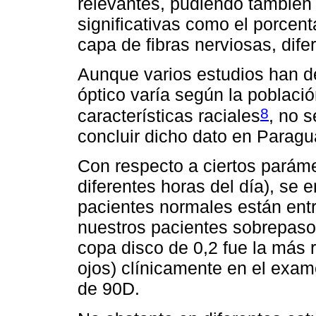
relevantes, pudiendo también 
significativas como el porcen
capa de fibras nerviosas, dife
Aunque varios estudios han d
óptico varía según la població
8
características raciales
, no s
concluir dicho dato en Paragu
Con respecto a ciertos parám
diferentes horas del día), se 
pacientes normales están en
nuestros pacientes sobrepaso
copa disco de 0,2 fue la más 
ojos) clínicamente en el exa
de 90D.