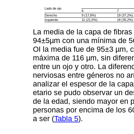
Lado de ojo
6
7
Derecho
9 (17,6%)
19 (37,2%)
Izquierdo
11 (21,5%)
18 (35,2%)
La media de la capa de fibras
94±5µm con una mínima de 56
OI la media fue de 95±3 µm, 
máxima de 116 µm, sin diferen
entre un ojo y otro. La diferen
nerviosas entre géneros no arro
analizar el espesor de la capa
etario se pudo observar un d
de la edad, siendo mayor en
personas por encima de los 60
a ser (
Tabla 5
).