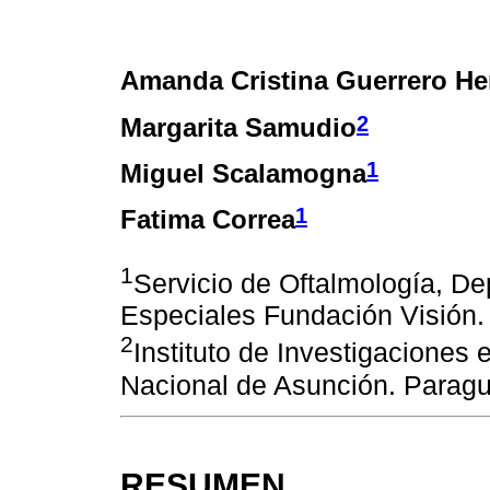
Amanda Cristina Guerrero H
2
Margarita Samudio
1
Miguel Scalamogna
1
Fatima Correa
1
Servicio de Oftalmología, D
Especiales Fundación Visión
2
Instituto de Investigaciones 
Nacional de Asunción. Parag
RESUMEN