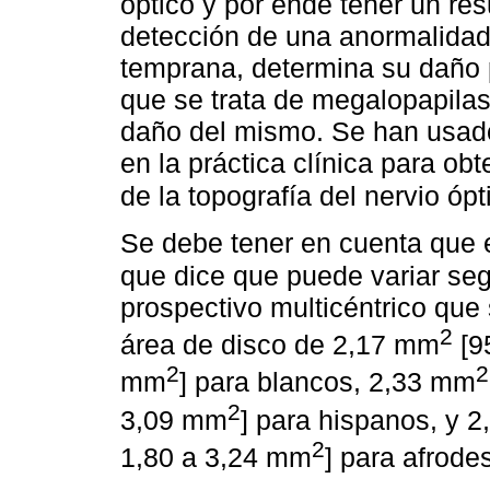
óptico y por ende tener un res
detección de una anormalidad
temprana, determina su daño
que se trata de megalopapilas
daño del mismo. Se han usad
en la práctica clínica para obt
de la topografía del nervio ópt
Se debe tener en cuenta que e
que dice que puede variar seg
prospectivo multicéntrico que 
2
área de disco de 2,17 mm
[9
2
2
mm
] para blancos, 2,33 mm
2
3,09 mm
] para hispanos, y 
2
1,80 a 3,24 mm
] para afrode