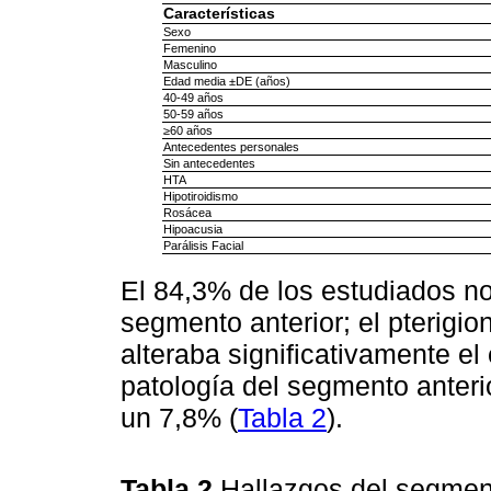
Características
Sexo
Femenino
Masculino
Edad media ±DE (años)
40-49 años
50-59 años
≥60 años
Antecedentes personales
Sin antecedentes
HTA
Hipotiroidismo
Rosácea
Hipoacusia
Parálisis Facial
El 84,3% de los estudiados n
segmento anterior; el pterigion
alteraba significativamente el 
patología del segmento anter
un 7,8% (
Tabla 2
).
Tabla 2
Hallazgos del segment