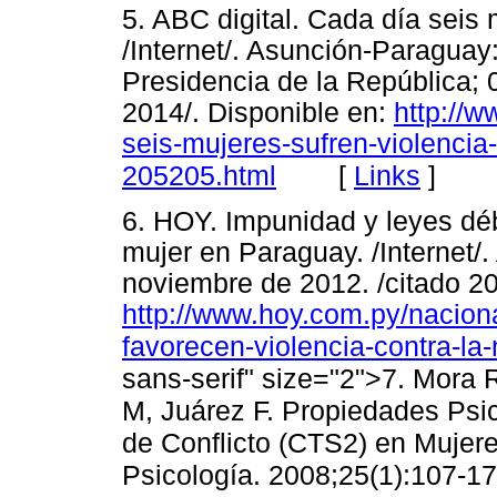
5. ABC digital. Cada día seis
/Internet/. Asunción-Paraguay:
Presidencia de la República; 
2014/. Disponible en:
http://
seis-mujeres-sufren-violencia
[
Links
]
205205.html
6. HOY. Impunidad y leyes déb
mujer en Paraguay. /Internet
noviembre de 2012. /citado 20
http://www.hoy.com.py/nacion
favorecen-violencia-contra-la
sans-serif" size="2">7. Mora 
M, Juárez F. Propiedades Psi
de Conflicto (CTS2) en Mujer
Psicología. 2008;25(1):10