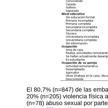
El 80,7% (n=847) de las embar
20% (n=205) violencia física 
(n=78) abuso sexual por parte