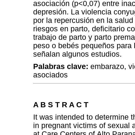
asociación (p<0,07) entre inac
depresión. La violencia conyu
por la repercusión en la salu
riesgos en parto, deficitario 
trabajo de parto y parto prema
peso o bebés pequeños para l
señalan algunos estudios.
Palabras clave:
embarazo, vio
asociados
A B S T R A C T
It was intended to determine
in pregnant victims of sexual
at Care Centers of Alto Parana.