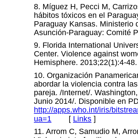
8. Míguez H, Pecci M, Carrizo
hábitos tóxicos en el Paragu
Paraguay Kansas. Ministerio d
Asunción-Paraguay: Comité
9. Florida International Unive
Center. Violence against wom
Hemisphere. 2013;22(1):4
10. Organización Panamerica
abordar la violencia contra las
pareja. /Internet/. Washingto
Junio 2014/. Disponible en P
http://apps.who.int/iris/bit
[
Links
]
ua=1
11. Arrom C, Samudio M, Arr