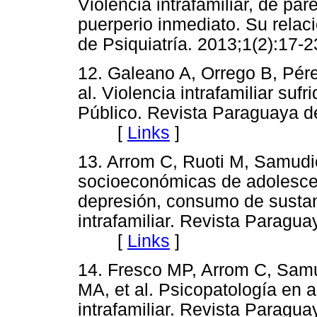
Violencia intrafamiliar, de pa
puerperio inmediato. Su rela
de Psiquiatría. 2013;1(2):
12. Galeano A, Orrego B, Pére
al. Violencia intrafamiliar suf
Público. Revista Paraguaya de
[
Links
]
13. Arrom C, Ruoti M, Samudi
socioeconómicas de adolesc
depresión, consumo de sustan
intrafamiliar. Revista Paragua
[
Links
]
14. Fresco MP, Arrom C, Sam
MA, et al. Psicopatología en 
intrafamiliar. Revista Paragua