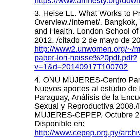
https://www.amnesty.org/do
3. Heise LL. What Works to P
Overview./Internet/. Bangkok,
and Health. London School of
2012.
/citado 2 de mayo de 20
http://www2.unwomen.org/~/m
paper-lori-heisse%20pdf.pdf?
v=1&d=20140917T100702
4. ONU MUJERES-Centro Para
Nuevos aportes al estudio de 
Paraguay, Análisis de la Enc
Sexual y Reproductiva 2008./
MUJERES-CEPEP. Octubre 201
Disponible en:
http://www.cepep.org.py