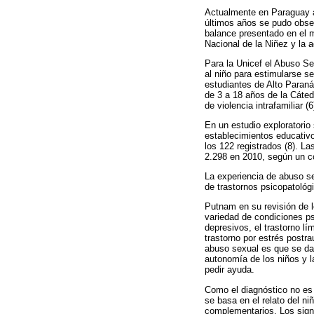
Actualmente en Paraguay a
últimos años se pudo obse
balance presentado en el m
Nacional de la Niñez y la a
Para la Unicef el Abuso Se
al niño para estimularse se
estudiantes de Alto Paran
de 3 a 18 años de la Cáte
de violencia intrafamiliar (6
En un estudio exploratori
establecimientos educativo
los 122 registrados (8). L
2.298 en 2010, según un co
La experiencia de abuso sex
de trastornos psicopatológi
Putnam en su revisión de l
variedad de condiciones ps
depresivos, el trastorno lí
trastorno por estrés postr
abuso sexual es que se da 
autonomía de los niños y l
pedir ayuda.
Como el diagnóstico no es 
se basa en el relato del ni
complementarios. Los sign