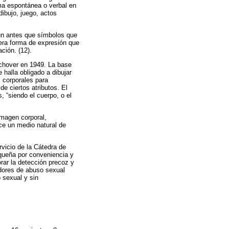
ma espontánea o verbal en
ibujo, juego, actos
aun antes que símbolos que
mera forma de expresión que
ción. (12).
achover en 1949. La base
 halla obligado a dibujar
 corporales para
e ciertos atributos. El
 “siendo el cuerpo, o el
imagen corporal,
ce un medio natural de
vicio de la Cátedra de
queña por conveniencia y
rar la detección precoz y
adores de abuso sexual
 sexual y sin