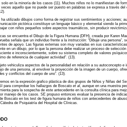
solo en la minoría de los casos (11). Muchos niños no lo manifiestan de for
veces aquello que no puede ser puesto en palabras se expresa a través del d
12).
 ha utilizado dibujos como forma de registrar sus sentimientos y acciones; 
omunicación pictórica constituye un lenguaje básico y elemental siendo la pri
rabajar con niños pequeños sobre aspectos traumáticos, sin producir revictimiza
ficas se encuentra el Dibujo de la Figura Humana (DFH), creada por Karen M
rueba señala que un individuo frente a la instrucción: “Dibuje una persona”, se
entes de apoyo. Las figuras externas son muy variadas en sus características
e en un dibujo, por lo que la persona debe realizar un proceso de selección d
nsciente e inconscientemente, sobre su sistema completo de valores psíquicos,
imo de referencia de cualquier actividad”. (13).
jeto vehiculiza aspectos de la personalidad en relación a su autoconcepto e 
jo de una persona, al envolver la proyección de la imagen de un cuerpo, ofre
es y conflictos del cuerpo de uno”. (13).
remos en la expresión grafico plástica de dos grupos de Niños y Niñas del Ser
ASI para comprobar los hallazgos de Boscato
et al
, aunque en una muestra pe
ienta para la sospecha de este antecedente en la consulta clínica para mejo
jor manejo de los casos. SE propuso entonces evaluar la presencia de indic
n de Boscato en los test de figura humana de niños con antecedentes de abuso
Cátedra de Psiquiatría del Hospital de Clínicas.
ODO