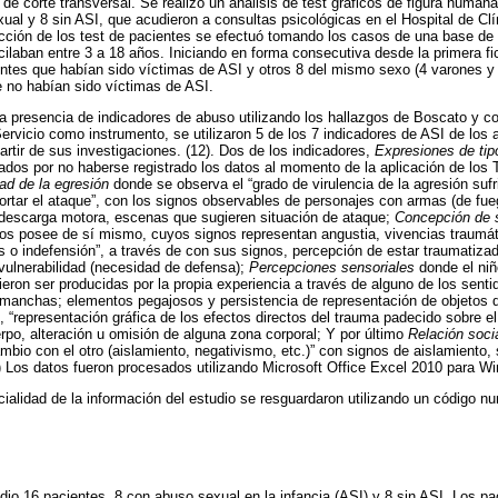
 de corte transversal. Se realizó un análisis de test gráficos de figura human
al y 8 sin ASI, que acudieron a consultas psicológicas en el Hospital de Cl
cción de los test de pacientes se efectuó tomando los casos de una base de 
ilaban entre 3 a 18 años. Iniciando en forma consecutiva desde la primera fi
ntes que habían sido víctimas de ASI y otros 8 del mismo sexo (4 varones y
 no habían sido víctimas de ASI.
 presencia de indicadores de abuso utilizando los hallazgos de Boscato y cols
rvicio como instrumento, se utilizaron 5 de los 7 indicadores de ASI de los 
artir de sus investigaciones. (12). Dos de los indicadores,
Expresiones de tip
ados por no haberse registrado los datos al momento de la aplicación de los 
ad de la egresión
donde se observa el “grado de virulencia de la agresión sufr
portar el ataque”, con los signos observables de personajes con armas (de fueg
descarga motora, escenas que sugieren situación de ataque;
Concepción de 
os posee de sí mismo, cuyos signos representan angustia, vivencias traumáti
s o indefensión”, a través de con sus signos, percepción de estar traumatizad
 vulnerabilidad (necesidad de defensa);
Percepciones sensoriales
donde el niñ
eron ser producidas por la propia experiencia a través de alguno de los senti
 manchas; elementos pegajosos y persistencia de representación de objetos d
, “representación gráfica de los efectos directos del trauma padecido sobre 
rpo, alteración u omisión de alguna zona corporal; Y por último
Relación soci
mbio con el otro (aislamiento, negativismo, etc.)” con signos de aislamiento, s
) Los datos fueron procesados utilizando Microsoft Office Excel 2010 para W
cialidad de la información del estudio se resguardaron utilizando un código n
udio 16 pacientes, 8 con abuso sexual en la infancia (ASI) y 8 sin ASI. Los p