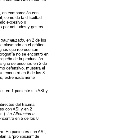
I, en comparación con
l, como de la dificultad
eado excesivo o
s por actitudes y gestos
 traumatizado
, en 2 de los
se plasmado en el gráfico
ignos que representan
crografía no se encontró en
pequeño de la producción
 signo se encontró en 2 de
mo defensivo, muestra el
se encontró en 6 de los 8
ños, extremadamente
es en 1 paciente sin ASI y
 directos del trauma
tes con ASI y en 2
tc.).
La Alteración u
encontró en 5 de los 8
tro. En pacientes con ASI,
an la “prohibición” de