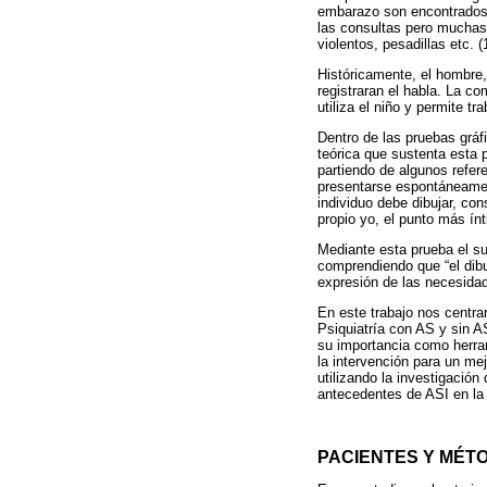
embarazo son encontrados 
las consultas pero muchas 
violentos, pesadillas etc. (
Históricamente, el hombre,
registraran el habla. La c
utiliza el niño y permite t
Dentro de las pruebas grá
teórica que sustenta esta p
partiendo de algunos refer
presentarse espontáneament
individuo debe dibujar, co
propio yo, el punto más ínt
Mediante esta prueba el su
comprendiendo que “el dibu
expresión de las necesidad
En este trabajo nos centra
Psiquiatría con AS y sin 
su importancia como herram
la intervención para un me
utilizando la investigació
antecedentes de ASI en la 
PACIENTES Y MÉT