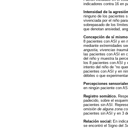
indicadores contra 16 en p
Intensidad de la agresió
ninguno de los pacientes s
vivenciada por el niño par
sobrepasado de los límites
que denotan ansiedad, ang
Concepción de sí mismo
8 pacientes con ASI y en n
mediante extremidades secc
angustia, vivencias traumá
las pacientes con ASI en c
del niño y muestra la per
los 8 pacientes con ASI y
intento del niño de “no que
pacientes con ASI y en ni
débiles o que experimenta
Percepciones sensoriale
en ningún paciente con ASI
Registro somático.
Respec
padecido, sobre el esquem
pacientes sin ASI. Represe
omisión de alguna zona co
pacientes sin ASI y en 3 d
Relación social:
En indica
se encontró el Signo del
S