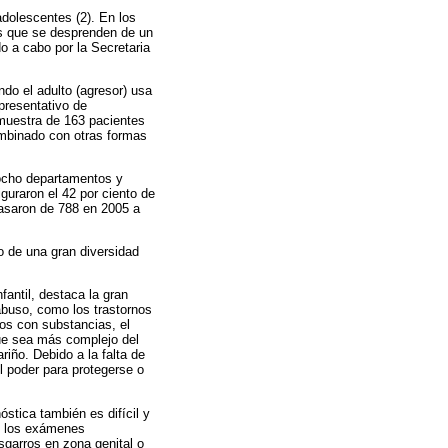
dolescentes (2). En los
os que se desprenden de un
o a cabo por la Secretaria
do el adulto (agresor) usa
epresentativo de
 muestra de 163 pacientes
ombinado con otras formas
 ocho departamentos y
guraron el 42 por ciento de
pasaron de 788 en 2005 a
lo de una gran diversidad
antil, destaca la gran
abuso, como los trastornos
dos con substancias, el
que sea más complejo del
iño. Debido a la falta de
l poder para protegerse o
stica también es difícil y
 y los exámenes
garros en zona genital o