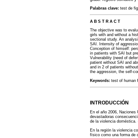
Palabras clave:
test de fi
A B S T R A C T
The objective was to evalu
girls with and without a hi
sectional study. An analysi
SAI. Intensity of aggression
Conception of himself: per
in patients with SAI but pr
Vulnerability (need of defe
patient without SAI and abs
and in 2 of patients withou
the aggression, the self-co
Keywords:
test of human f
INTRODUCCIÓN
En el año 2006, Naciones U
devastadoras consecuencia
de la violencia doméstica. 
En la región la violencia c
físico como una forma de d