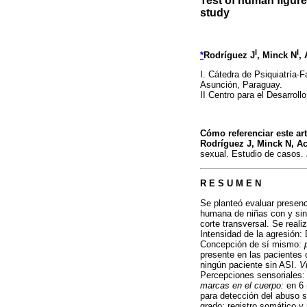
Test of human figure
study
I
I
*
Rodríguez J
, Minck N
,
I. Cátedra de Psiquiatría-
Asunción, Paraguay.
II Centro para el Desarroll
Cómo referenciar este artí
Rodríguez J, Minck N, 
sexual. Estudio de casos.
R E S U M E N
Se planteó evaluar presenc
humana de niñas con y sin 
corte transversal. Se real
Intensidad de la agresión:
Concepción de sí mismo:
presente en las pacientes 
ningún paciente sin ASI.
Vu
Percepciones sensoriales:
marcas en el cuerpo:
en 6 
para detección del abuso s
grado: registro somático y 