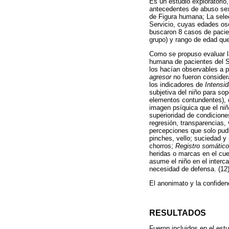
Es un estudio exploratorio,
antecedentes de abuso sexu
de Figura humana; La sele
Servicio, cuyas edades osc
buscaron 8 casos de pacie
grupo) y rango de edad que
Como se propuso evaluar la
humana de pacientes del Se
los hacían observables a p
agresor
no fueron consider
los indicadores de
Intensid
subjetiva del niño para so
elementos contundentes), 
imagen psíquica que el niñ
superioridad de condicione
regresión, transparencias,
percepciones que solo pudi
pinches, vello; suciedad y
chorros;
Registro somático
heridas o marcas en el cue
asume el niño en el interca
necesidad de defensa. (12
El anonimato y la confiden
RESULTADOS
Fueron incluidos en el est