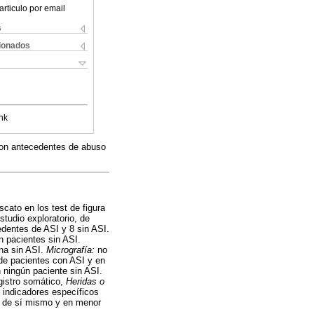
articulo por email
s
cionados
nk
con antecedentes de abuso
cato en los test de figura
tudio exploratorio, de
edentes de ASI y 8 sin ASI.
n pacientes sin ASI.
na sin ASI.
Micrografía:
no
l de pacientes con ASI y en
 ningún paciente sin ASI.
gistro somático,
Heridas o
 indicadores específicos
ón de sí mismo y en menor