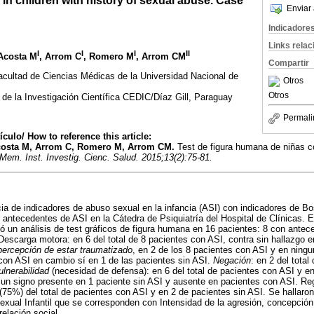
 in children with history of sexual abuse. Case
Enviar 
Indicadore
Links rela
I
I
I
II
 Acosta M
, Arrom C
, Romero M
, Arrom CM
Compartir
Facultad de Ciencias Médicas de la Universidad Nacional de
Otros
Otros
o de la Investigación Científica CEDIC/Díaz Gill, Paraguay
Permali
culo/ How to reference this article:
Acosta M, Arrom C, Romero M, Arrom CM.
Test de figura humana de niñas 
Mem. Inst. Investig. Cienc. Salud. 2015;13(2):75-81.
ia de indicadores de abuso sexual en la infancia (ASI) con indicadores de Bos
antecedentes de ASI en la Cátedra de Psiquiatría del Hospital de Clínicas. Es
izó un análisis de test gráficos de figura humana en 16 pacientes: 8 con antec
 Descarga motora: en 6 del total de 8 pacientes con ASI, contra sin hallazgo e
percepción de estar traumatizado
, en 2 de los 8 pacientes con ASI y en ningu
con ASI en cambio sí en 1 de las pacientes sin ASI.
Negación
: en 2 del tota
lnerabilidad
(necesidad de defensa): en 6 del total de pacientes con ASI y en
 un signo presente en 1 paciente sin ASI y ausente en pacientes con ASI. Re
(75%) del total de pacientes con ASI y en 2 de pacientes sin ASI. Se hallaron
exual Infantil que se corresponden con Intensidad de la agresión, concepci
relación social.