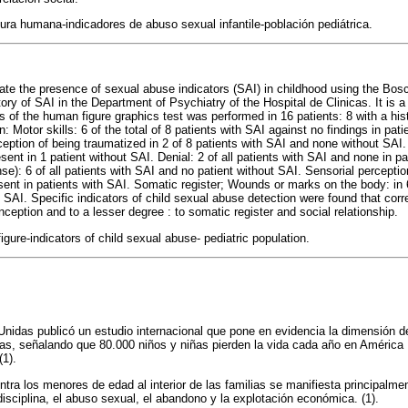
gura humana-indicadores de abuso sexual infantile-población pediátrica.
ate the presence of sexual abuse indicators (SAI) in childhood using the Bosc
story of SAI in the Department of Psychiatry of the Hospital de Clinicas. It is a
s of the human figure graphics test was performed in 16 patients: 8 with a his
: Motor skills: 6 of the total of 8 patients with SAI against no findings in pat
ception of being traumatized in 2 of 8 patients with SAI and none without SAI.
esent in 1 patient without SAI. Denial: 2 of all patients with SAI and none in p
nse): 6 of all patients with SAI and no patient without SAI. Sensorial perceptio
ent in patients with SAI. Somatic register; Wounds or marks on the body: in 6
t SAI. Specific indicators of child sexual abuse detection were found that corr
nception and to a lesser degree : to somatic register and social relationship.
igure-indicators of child sexual abuse- pediatric population.
nidas publicó un estudio internacional que pone en evidencia la dimensión del
s, señalando que 80.000 niños y niñas pierden la vida cada año en América
(1).
ontra los menores de edad al interior de las familias se manifiesta principalme
isciplina, el abuso sexual, el abandono y la explotación económica. (1).