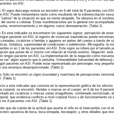
acientes sin ASI.
n:
El signo descarga motora se encontró en 6 del total de 8 pacientes con AS
in ASI. Puede interpretarse tanto como resultante de la sobreexcitación sexua
a “salirse” de la situación en que se siente atrapado. Se observa en el sombr
 del sector a colorear. Estas manifestaciones por lo general son acompañada
ustia, ensimismamiento y en algunos casos desesperación. (Tabla 1)
:
En este indicador se encontraron los siguientes signos:
percepción de estar
ingún paciente sin ASI; el registro de vivencias traumáticas puede encontrar
ionadas, cicatrices o heridas y agujeros en partes del cuerpo a través de s
ticas, fortaleza, superioridad de condiciones o indefensión
.
Micrografía: l
a mi
ambio sí en 1 de los pacientes sin ASI. Este signo se infiere por el tamaño 
cepción que posee de sí mismo con relación al mundo externo.
Negación
: este
 en ningún paciente sin ASI. La implementación de la negación como mecanis
rer ver” algún aspecto que lo perturba.
Vulnerabilidad
(necesidad de defensa) 
ngún paciente sin ASI. Puede estar representada por personajes muy peque
n una amenaza desproporcionada. (Tabla 1)
s:
Sólo se encontró un signo (suciedad y manchas) de percepciones sensorial
. (Tabla 1)
to a este indicador que consiste en la representación gráfica de los efectos
a corporal, se encontró:
Heridas o marcas en el cuerpo:
en 6 de los 8 pacien
ntado por cicatrices o marcas varias (magullones, sombreado sectorizado, e
rporal:
que evidencia conflicto a nivel corporal físico o de funcionamiento se 
e los 8 pacientes con ASI. (Tabla 1)
dor que da cuenta de la actitud que asume el niño en el intercambio con el o
ecreto
:
ausencia de boca, boca enrejada, bocatapón, y otros detalles que revel