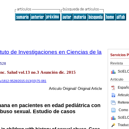
tuto de Investigaciones en Ciencias de la
Servicios 
Revista
9528
SciELO
enc. Salud vol.13 no.3 Asunción dic. 2015
Articulo
ics/1812-9528/2015.013(03)75-081
Españo
Articulo Original/ Original Article
Articu
Referen
mana en pacientes en edad pediátrica con
Como c
buso sexual. Estudio de casos
SciELO
Traduc