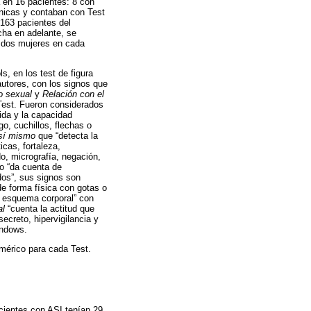
a en 16 pacientes: 8 con
ínicas y contaban con Test
163 pacientes del
cha en adelante, se
 dos mujeres en cada
, en los test de figura
autores, con los signos que
o sexual
y
Relación con el
Test. Fueron considerados
ida y la capacidad
o, cuchillos, flechas o
sí mismo
que “detecta la
cas, fortaleza,
o, micrografía, negación,
o “da cuenta de
dos”, sus signos son
e forma física con gotas o
el esquema corporal” con
al
“cuenta la actitud que
ecreto, hipervigilancia y
indows.
umérico para cada Test.
acientes con ASI tenían 29