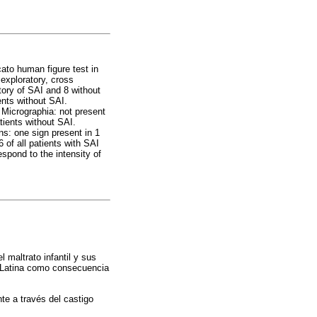
ato human figure test in
 exploratory, cross
tory of SAI and 8 without
ients without SAI.
 Micrographia: not present
atients without SAI.
ns: one sign present in 1
 of all patients with SAI
espond to the intensity of
 maltrato infantil y sus
 Latina como consecuencia
nte a través del castigo