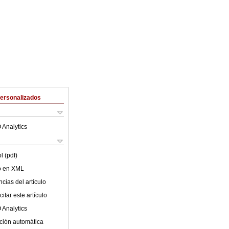
Personalizados
 Analytics
l (pdf)
lo en XML
cias del artículo
itar este artículo
 Analytics
ción automática