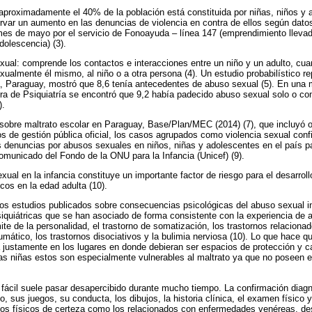
proximadamente el 40% de la población está constituida por niñas, niños y a
rvar un aumento en las denuncias de violencia en contra de ellos según dat
es de mayo por el servicio de Fonoayuda – línea 147 (emprendimiento llevad
dolescencia) (3).
xual: comprende los contactos e interacciones entre un niño y un adulto, cuan
xualmente él mismo, al niño o a otra persona (4). Un estudio probabilístico r
á, Paraguay, mostró que 8,6 tenía antecedentes de abuso sexual (5). En una
dra de Psiquiatría se encontró que 9,2 había padecido abuso sexual solo o c
).
o sobre maltrato escolar en Paraguay, Base/Plan/MEC (2014) (7), que incluyó
s de gestión pública oficial, los casos agrupados como violencia sexual confi
as denuncias por abusos sexuales en niños, niñas y adolescentes en el país 
municado del Fondo de la ONU para la Infancia (Unicef) (9).
ual en la infancia constituye un importante factor de riesgo para el desarrol
cos en la edad adulta (10).
os estudios publicados sobre consecuencias psicológicas del abuso sexual inf
iquiátricas que se han asociado de forma consistente con la experiencia de 
mite de la personalidad, el trastorno de somatización, los trastornos relaciona
aumático, los trastornos disociativos y la bulimia nerviosa (10). Lo que hace 
justamente en los lugares en donde debieran ser espacios de protección y car
as niñas estos son especialmente vulnerables al maltrato ya que no poseen e
fácil suele pasar desapercibido durante mucho tiempo. La confirmación diagnó
ño, sus juegos, su conducta, los dibujos, la historia clínica, el examen físico
os físicos de certeza como los relacionados con enfermedades venéreas, des