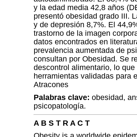
y la edad media 42,8 años (DE
presentó obesidad grado III. 
y de depresión 8,7%. El 44,9
trastorno de la imagen corpora
datos encontrados en literatu
prevalencia aumentada de psi
consultan por Obesidad. Se re
descontrol alimentario, lo que
herramientas validadas para e
Atracones
Palabras clave:
obesidad, ans
psicopatología.
A B S T R A C T
Obesity is a worldwide epidemi