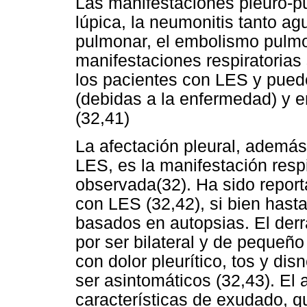
Las manifestaciones pleuro-pu
lúpica, la neumonitis tanto a
pulmonar, el embolismo pulmo
manifestaciones respiratoria
los pacientes con LES y puede
(debidas a la enfermedad) y e
(32,41)
La afectación pleural, además 
LES, es la manifestación resp
observada(32). Ha sido report
con LES (32,42), si bien hast
basados en autopsias. El derr
por ser bilateral y de pequeñ
con dolor pleurítico, tos y di
ser asintomáticos (32,43). El a
características de exudado, q