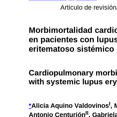
Articulo de revisión
Morbimortalidad card
en pacientes con lupu
eritematoso sistémico
Cardiopulmonary morbidi
with systemic lupus er
I
*
Alicia Aquino Valdovinos
, 
II
Antonio Centurión
, Gabriel