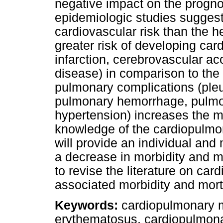
negative impact on the progno
epidemiologic studies suggest
cardiovascular risk than the h
greater risk of developing ca
infarction, cerebrovascular ac
disease) in comparison to the
pulmonary complications (pleur
pulmonary hemorrhage, pulm
hypertension) increases the mo
knowledge of the cardiopulmo
will provide an individual an
a decrease in morbidity and mo
to revise the literature on ca
associated morbidity and morta
Keywords:
cardiopulmonary m
erythematosus, cardiopulmonar