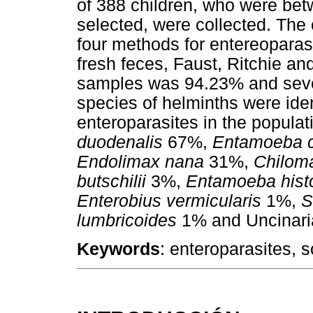
of 388 children, who were be
selected, were collected. Th
four methods for entereoparas
fresh feces, Faust, Ritchie an
samples was 94.23% and seve
species of helminths were iden
enteroparasites in the populat
duodenalis
67%,
Entamoeba c
Endolimax nana
31%,
Chiloma
butschilii
3%,
Entamoeba hist
Enterobius vermicularis
1%,
S
lumbricoides
1% and Uncinari
Keywords
: enteroparasites, 