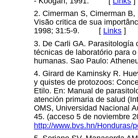
- Koogan, 1991. [
Links
]
2. Cimerman S, Cimerman B, L
Visão critica de sua importân
1998; 31:5-9. [
Links
]
3. De Carli GA. Parasitología
técnicas de laboratório para 
humanas. Sao Paulo: Athe
4. Girard de Kaminsky R. Hue
y quistes de protozoos: Conce
Etilo. En: Manual de parasitol
atención primaria de salud (I
OMS, Universidad Nacional A
45. (acceso 5 de noviembre 20
http://www.bvs.hn/Honduras/