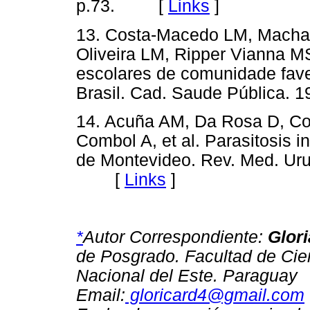
p.73. [
Links
]
13. Costa-Macedo LM, Machad
Oliveira LM, Ripper Vianna M
escolares de comunidade fave
Brasil. Cad. Saude Pública.
14. Acuña AM, Da Rosa D, Co
Combol A, et al. Parasitosis i
de Montevideo. Rev. Med. Urug
[
Links
]
*
Autor Correspondiente:
Glor
de Posgrado. Facultad de Cien
Nacional del Este. Paraguay
Email:
gloricard4
@gmail.com