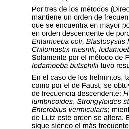
Por tres de los métodos (Direc
mantiene un orden de frecuen
que se encuentra en mayor p
en orden descendente de porc
Entamoeba coli
,
Blastocystis
Chilomastix mesnili
,
Iodamoeba
Solamente por el método de F
Iodamoeba butschilii
tuvo res
En el caso de los helmintos, t
como por el de Faust, se obtu
de frecuencia descendente:
H
lumbricoides
,
Strongyloides st
Enterobius vermicularis
; mien
de Lutz este orden se altera
sigue siendo el más frecuent