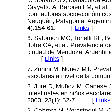
5. Soriano SV, Manacorda AM,
Giayetto A, Barbieri LM, et al.
con factores socioeconómicos
Neuquén, Patagonia, Argentina
4):154-61. [
Links
]
6. Salomon MC, Tonelli RL, B
Jofre CA, et al. Prevalencia de
ciudad de Mendoza, Argentina.
[
Links
]
7. Zunini M, Nuñez MT. Prevale
escolares a nivel de la co
8. Jure D, Muñoz M, Canese J
intestinales en niños escolar
2003; 23(1): 52-7. [
Links
9. Cabrera M, Verastegui M, 