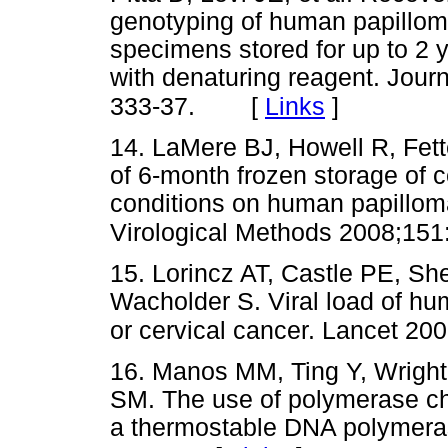
genotyping of human papillomav
specimens stored for up to 2 
with denaturing reagent. Jour
[
Links
]
333-37.
14. LaMere BJ, Howell R, Fet
of 6-month frozen storage of c
conditions on human papilloma
Virological Methods 2008;151
15. Lorincz AT, Castle PE, S
Wacholder S. Viral load of hu
or cervical cancer. Lancet 20
16. Manos MM, Ting Y, Wright
SM. The use of polymerase cha
a thermostable DNA polymeras