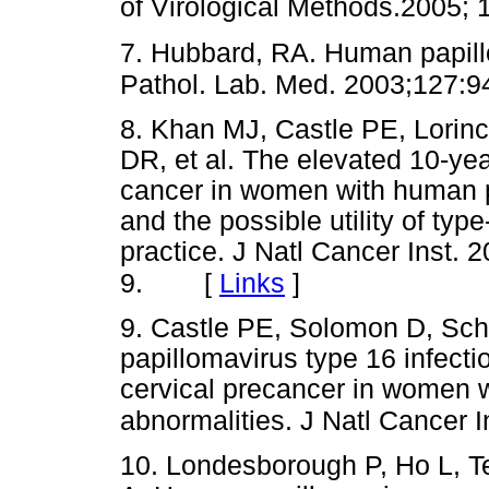
of Virological Methods.2005; 
7. Hubbard, RA. Human papill
Pathol. Lab. Med. 2003;127:9
8. Khan MJ, Castle PE, Lorin
DR, et al. The elevated 10-yea
cancer in women with human p
and the possible utility of type
practice. J Natl Cancer Inst. 
[
Links
]
9.
9. Castle PE, Solomon D, Sc
papillomavirus type 16 infecti
cervical precancer in women w
abnormalities. J Natl Cancer I
10. Londesborough P, Ho L, Te