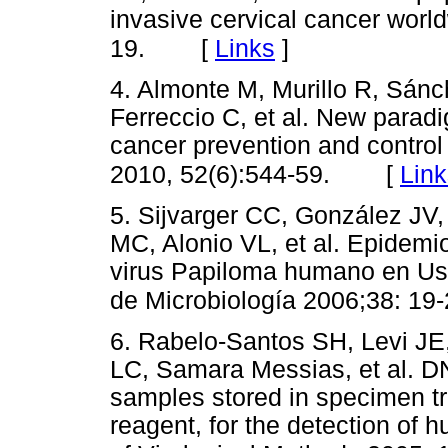
invasive cervical cancer worl
[
Links
]
19.
4. Almonte M, Murillo R, Sánc
Ferreccio C, et al. New parad
cancer prevention and control
[
Link
2010, 52(6):544-59.
5. Sijvarger CC, González JV
MC, Alonio VL, et al. Epidemio
virus Papiloma humano en Ush
de Microbiología 2006;38: 19
6. Rabelo-Santos SH, Levi JE
LC, Samara Messias, et al. DN
samples stored in specimen t
reagent, for the detection of