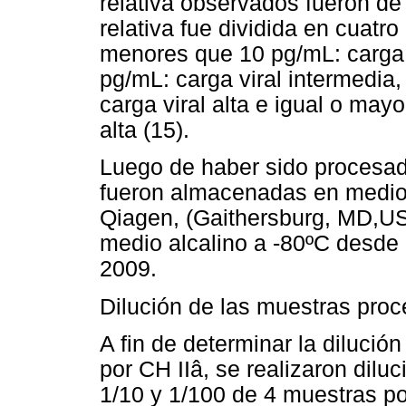
relativa observados fueron de
relativa fue dividida en cuatr
menores que 10 pg/mL: carga 
pg/mL: carga viral intermedi
carga viral alta e igual o ma
alta (15).
Luego de haber sido procesad
fueron almacenadas en medio 
Qiagen, (Gaithersburg, MD,USA
medio alcalino a -80ºC desde
2009.
Dilución de las muestras proc
A fin de determinar la dilució
por CH IIâ, se realizaron dilu
1/10 y 1/100 de 4 muestras pos