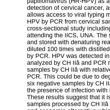
papillomavirus (HR-HPV) as a
detection of cervical cancer, a
allows access to viral typing 
HPV by PCR from cervical sam
cross-sectional study includi
attending the IICS, UNA. The
and stored with denaturing re
diluted 100 times with distil
by PCR. HPV was detected in
analyzed by CH IIâ and PCR re
samples by CH IIâ with relativ
PCR. This could be due to degr
six negative samples by CH I
the presence of infection with
These results suggest that it
samples processed by CH IIâ pr