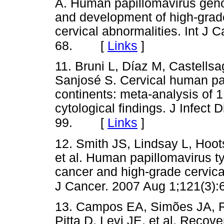
A. Human papillomavirus genot
and development of high-grad
cervical abnormalities. Int J 
[
Links
]
68.
11. Bruni L, Díaz M, Castells
Sanjosé S. Cervical human pa
continents: meta-analysis of 
cytological findings. J Infect 
[
Links
]
99.
12. Smith JS, Lindsay L, Hoot
et al. Human papillomavirus typ
cancer and high-grade cervica
J Cancer. 2007 Aug 1;121(3):
13. Campos EA, Simões JA, R
Pitta D, Levi JE, et al. Recov