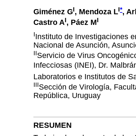
I
I
*
Giménez G
, Mendoza L
, Ar
I
I
Castro A
, Páez M
I
Instituto de Investigaciones 
Nacional de Asunción, Asunc
II
Servicio de Virus Oncogénic
Infecciosas (INEI), Dr. Malbr
Laboratorios e Institutos de 
III
Sección de Virología, Facult
República, Uruguay
RESUMEN