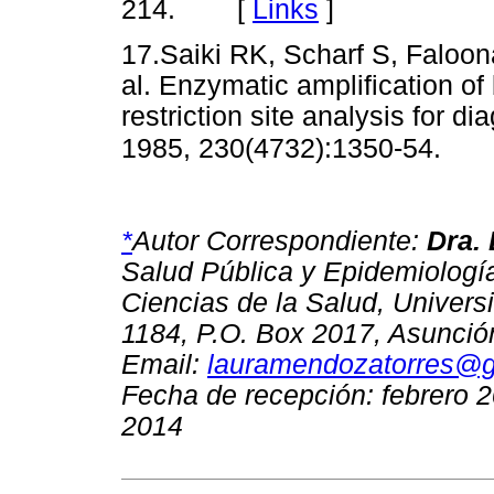
[
Links
]
214.
17.Saiki RK, Scharf S, Faloona
al. Enzymatic amplification o
restriction site analysis for d
1985, 230(4732):1350-54.
*
Autor Correspondiente:
Dra.
Salud Pública y Epidemiología
Ciencias de la Salud, Univers
1184, P.O. Box 2017, Asunció
Email:
lauramendozatorres@
Fecha de recepción: febrero 
2014