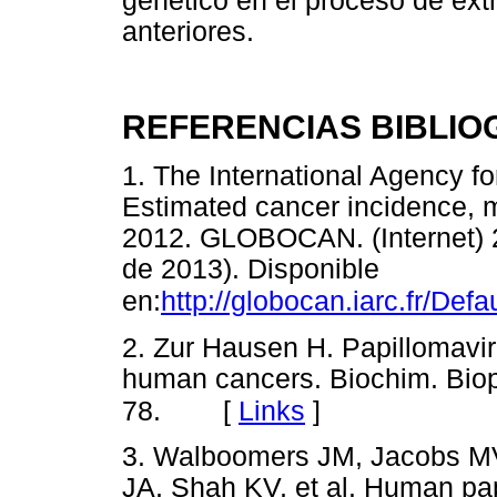
genético en el proceso de ext
anteriores.
REFERENCIAS BIBLIO
1. The International Agency f
Estimated cancer incidence, m
2012. GLOBOCAN. (Internet) 2
de 2013). Disponible
en:
http://globocan.iarc.fr/Defa
2. Zur Hausen H. Papillomavir
human cancers. Biochim. Biop
[
Links
]
78.
3. Walboomers JM, Jacobs 
JA, Shah KV, et al. Human pap