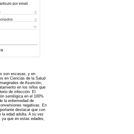
articulo por email
s
cionados
nk
ís son escasas, y en
nes en Ciencias de la Salud
 marginales de Asunción,
atamiento en los niños que
terio de infección. El
ión serológica en el 100%
de la enfermedad de
conversiones negativas. En
mportante destacar que con
n la edad adulta. A su vez
, ya que en estas edades,