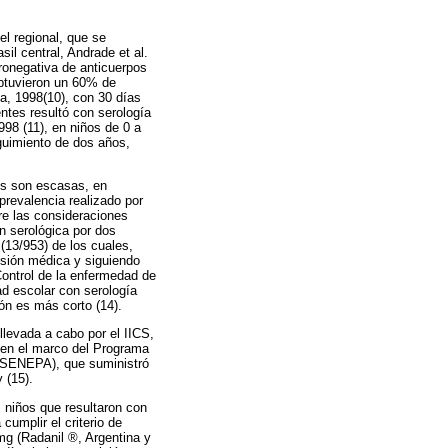
l regional, que se
sil central, Andrade et al.
ronegativa de anticuerpos
obtuvieron un 60% de
a, 1998(10), con 30 días
ntes resultó con serología
98 (11), en niños de 0 a
guimiento de dos años,
ís son escasas, en
prevalencia realizado por
e las consideraciones
ón serológica por dos
(13/953) de los cuales,
visión médica y siguiendo
Control de la enfermedad de
d escolar con serología
ión es más corto (14).
llevada a cabo por el IICS,
 en el marco del Programa
 (SENEPA), que suministró
 (15).
s niños que resultaron con
umplir el criterio de
mg (Radanil ®, Argentina y