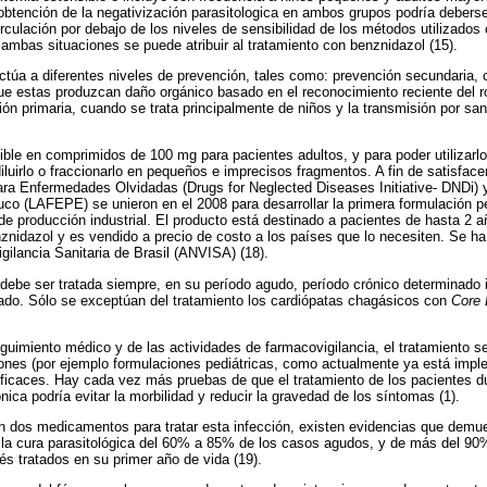
obtención de la negativización parasitologica en ambos grupos podría debers
rculación por debajo de los niveles de sensibilidad de los métodos utilizados 
 ambas situaciones se puede atribuir al tratamiento con benznidazol (15).
 actúa a diferentes niveles de prevención, tales como: prevención secundaria, 
e estas produzcan daño orgánico basado en el reconocimiento reciente del rol
ción primaria, cuando se trata principalmente de niños y la transmisión por sa
ble en comprimidos de 100 mg para pacientes adultos, y para poder utilizarlo e
luirlo o fraccionarlo en pequeños e imprecisos fragmentos. A fin de satisfacer
ra Enfermedades Olvidadas (Drugs for Neglected Diseases Initiative- DNDi) y
 (LAFEPE) se unieron en el 2008 para desarrollar la primera formulación pe
 de producción industrial. El producto está destinado a pacientes de hasta 2
znidazol y es vendido a precio de costo a los países que lo necesiten. Se ha 
igilancia Sanitaria de Brasil (ANVISA) (18).
be ser tratada siempre, en su período agudo, período crónico determinado in
nado. Sólo se exceptúan del tratamiento los cardiópatas chagásicos con
Core
imiento médico y de las actividades de farmacovigilancia, el tratamiento s
nes (por ejemplo formulaciones pediátricas, como actualmente ya está imple
caces. Hay cada vez más pruebas de que el tratamiento de los pacientes du
nica podría evitar la morbilidad y reducir la gravedad de los síntomas (1).
n dos medicamentos para tratar esta infección, existen evidencias que demue
n la cura parasitológica del 60% a 85% de los casos agudos, y de más del 90
és tratados en su primer año de vida (19).