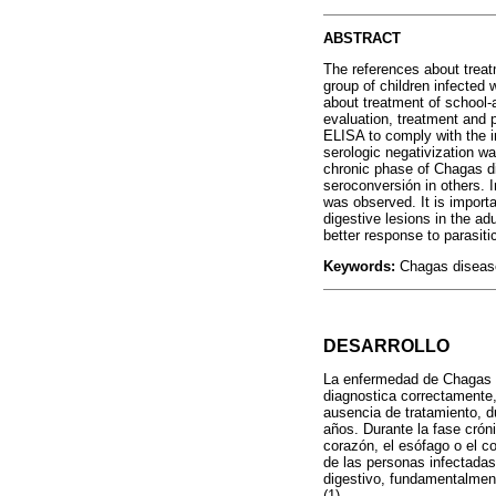
ABSTRACT
The references about treat
group of children infected 
about treatment of school-
evaluation, treatment and p
ELISA to comply with the i
serologic negativization wa
chronic phase of Chagas di
seroconversión in others. 
was observed. It is import
digestive lesions in the ad
better response to parasiti
Keywords:
Chagas disease
DESARROLLO
La enfermedad de Chagas 
diagnostica correctamente,
ausencia de tratamiento, d
años. Durante la fase crón
corazón, el esófago o el c
de las personas infectadas
digestivo, fundamentalmen
(1).