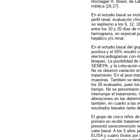
Rochagan ®, Brasil, de Lab
médica (16,17).
En el estudio basal se inc
perfil renal, evaluación cl
se repitieron a los 6, 12, 
entre los 10 y 20 días de i
hemograma, en especial para
hepático y/o renal.
En el estudio basal del gr
positiva y el 55% resultó c
electrocardiogramas con mo
bloqueo. La posibilidad de 
SENEPA, y la colocación de
No se observó variación en
tratamiento. En el post-tr
muestras. También se detec
los 20 evaluados, pues los
tiempo. No se presentaron 
interrumpir el tratamiento,
alteraciones en las determ
también, en cuanto a las e
resultados basales tanto d
El grupo de cinco niños d
primero en recibir tratamie
presentó seroconversión ne
valor basal. A los 5 años 
ELISA y cuatro títulos por