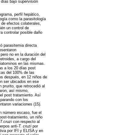
 días bajo supervisión
grama, perfil hepático,
logía como la parasitología
n de efectos colaterales,
ién un control de
ra controlar posible daño
ó parasitemia directa
resentaron
pero no en la duración del
retroides, a cargo del
triatominos en las mismas.
s a los 20 días post
icas del 100% de las
ños después, en 12 niños de
on ser ubicados en ese
prurito, que retrocedió al
taron, así mismo,
el post tratamiento. Así
mparando con los
ntaron variaciones (15).
n número escaso, fue el
post-tratamiento, un niño
T.cruzi
con respecto al
erpos anti-
T. cruzi
por
tiva por IFI y ELISA y en