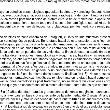
oratorios Roche) en dosis de 5-7 mg/kg de peso en dos tomas diarias por 60
luyeron estudios parasitológicos (parasitemia directa y xenodiagnóstico), hemo
ínica, electrocardiograma, ecocardiograma y radiografía de tórax. Tanto la sero
18 y 24 meses post finalización del tratamiento. A fin de monitorear la aparició
niciado el tratamiento, sobre todo en el aspecto hematológico, se realizó tamb
 verificar el número de leucocitos y plaquetas; perfiles hepático y renal, pa
upo de niños de zona endémica de Paraguarí, el 15% de sus muestras present
on xenodiagnóstico positivo. En la etapa basal de este estudio, tres niños, p
rfología o patrón atípico de bloqueo de rama derecha, parecidos en la forma 
reinfección en los niños tratados fue controlada con el rociado residual con pi
 calendarios en paredes de las viviendas, a fin de detectar la aparición de 
tre las determinaciones hematológicas y bioquímicas, basales y las realizada
atamiento, se obtuvieron resultados negativos en las evaluaciones parasitológ
tó una disminución significativa de la concentración de anticuerpos, dos a
 demás, al año o dos años post tratados, migraron a otras zonas y no pudier
reacciones adversas, en general, y un niño presentó reacciones dérmicas con 
 luego se reinició con la misma dosis hasta su finalización (15). No se presen
inaciones hematológicas, hepáticas, renales tanto en la etapa basal como en 
valuaciones cardiológicas post tratamiento, no se detectaron variaciones co
e los que ya se encontraban inicialmente alterados, como de los que no prese
e 6 a 12 años de edad, tratados y procedentes de zonas marginales, aunque e
nto a nivel país en fase crónica reciente de la enfermedad de Chagas. Al año 
gativa por IFI y otro un descenso de hasta cuatro títulos de anticuerpos anti-
post-tratamiento, una paciente presentó un descenso de cinco títulos de anticu
 IFI. A los diez años de evaluación se observó en uno de ellos, serología nega