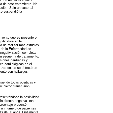
i
con respecto al valor
la de post-tratamiento. No
ación. Solo un caso, al
se suspendió la
amiento que se presentó en
ificativa en la
ad de realizar más estudios
l de la Enfermedad de
 negativización completa
un esquema de tratamiento.
lesiones cardíacas y
es cardiológicas en el
n tres casos se detectó un
mente son hallazgos
siendo todas positivas y
ecibieron transfusión
resentándose la posibilidad
a directa negativa, tanto
orcentaje presentó
ue un número de pacientes
es de 50 años. Finalmente,