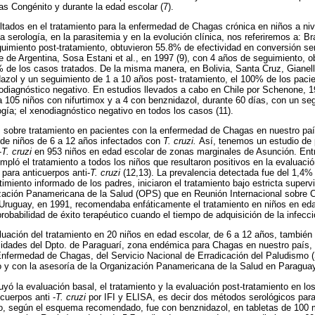
s Congénito y durante la edad escolar (7).
tados en el tratamiento para la enfermedad de Chagas crónica en niños a nive
 serología, en la parasitemia y en la evolución clínica, nos referiremos a: Bra
uimiento post-tratamiento, obtuvieron 55.8% de efectividad en conversión se
e de Argentina, Sosa Estani et al., en 1997 (9), con 4 años de seguimiento, 
 de los casos tratados. De la misma manera, en Bolivia, Santa Cruz, Gianell
azol y un seguimiento de 1 a 10 años post- tratamiento, el 100% de los pacie
odiagnóstico negativo. En estudios llevados a cabo en Chile por Schenone, 19
a 105 niños con nifurtimox y a 4 con benznidazol, durante 60 días, con un se
ogía; el xenodiagnóstico negativo en todos los casos (11).
os sobre tratamiento en pacientes con la enfermedad de Chagas en nuestro pa
o de niños de 6 a 12 años infectados con
T. cruzi.
Así, tenemos un estudio de 
-
T. cruzi
en 953 niños en edad escolar de zonas marginales de Asunción. Entr
mpló el tratamiento a todos los niños que resultaron positivos en la evaluaci
para anticuerpos anti-
T. cruzi
(12,13). La prevalencia detectada fue del 1,4% 
imiento informado de los padres, iniciaron el tratamiento bajo estricta super
ización Panamericana de la Salud (OPS) que en Reunión Internacional sobre 
Uruguay, en 1991, recomendaba enfáticamente el tratamiento en niños en eda
probabilidad de éxito terapéutico cuando el tiempo de adquisición de la infecc
aluación del tratamiento en 20 niños en edad escolar, de 6 a 12 años, también 
alidades del Dpto. de Paraguarí, zona endémica para Chagas en nuestro país,
 Enfermedad de Chagas, del Servicio Nacional de Erradicación del Paludismo
to y con la asesoría de la Organización Panamericana de la Salud en Paraguay
yó la evaluación basal, el tratamiento y la evaluación post-tratamiento en lo
icuerpos anti -
T. cruzi
por IFI y ELISA, es decir dos métodos serológicos para c
nto, según el esquema recomendado, fue con benznidazol, en tabletas de 100 