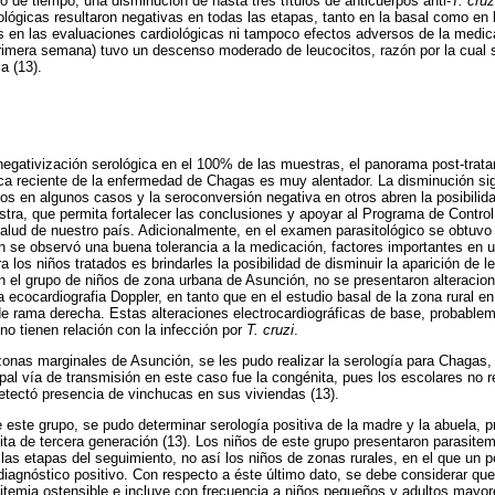
o de tiempo, una disminución de hasta tres títulos de anticuerpos anti-
T. cruz
ológicas resultaron negativas en todas las etapas, tanto en la basal como en 
s en las evaluaciones cardiológicas ni tampoco efectos adversos de la medic
(primera semana) tuvo un descenso moderado de leucocitos, razón por la cual 
a (13).
egativización serológica en el 100% de las muestras, el panorama post-trat
ca reciente de la enfermedad de Chagas es muy alentador. La disminución sign
os en algunos casos y la seroconversión negativa en otros abren la posibilid
ra, que permita fortalecer las conclusiones y apoyar al Programa de Contro
alud de nuestro país. Adicionalmente, en el examen parasitológico se obtuvo
 se observó una buena tolerancia a la medicación, factores importantes en 
 los niños tratados es brindarles la posibilidad de disminuir la aparición de 
En el grupo de niños de zona urbana de Asunción, no se presentaron alteracion
a ecocardiografia Doppler, en tanto que en el estudio basal de la zona rural e
de rama derecha. Estas alteraciones electrocardiográficas de base, probable
no tienen relación con la infección por
T. cruzi
.
onas marginales de Asunción, se les pudo realizar la serología para Chagas, 
ipal vía de transmisión en este caso fue la congénita, pues los escolares no r
tectó presencia de vinchucas en sus viviendas (13).
 este grupo, se pudo determinar serología positiva de la madre y la abuela, p
ta de tercera generación (13). Los niños de este grupo presentaron parasitemi
las etapas del seguimiento, no así los niños de zonas rurales, en el que un p
diagnóstico positivo. Con respecto a éste último dato, se debe considerar q
itemia ostensible e incluye con frecuencia a niños pequeños y adultos mayor