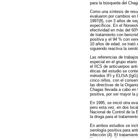
para la búsqueda del Chaga
Como una síntesis de resul
evaluaron por cambios en la
1997(8), con 3 años de seg
específicos. En el Noroest
efectividad en más del 60%
de tratamiento con benznid
positiva y el 94 % con xen
10 años de edad, se trató 
siguiendo reactiva la serol
Las referencias de trabaj
especial en el grupo etari
el IICS de anticuerpos anti
éticas del estudio se conte
métodos IFI y ELISA (IgG) 
cinco niños, con el consent
las directivas de la Organ
Chagas llevada a cabo en 
positiva, por ser mayor la 
En 1995, se inició otra ev
pero esta vez, en dos loc
Nacional de Control de la
la droga para el tratamien
En ambos estudios se inclu
serología positiva para ant
infección (4). El tratamie