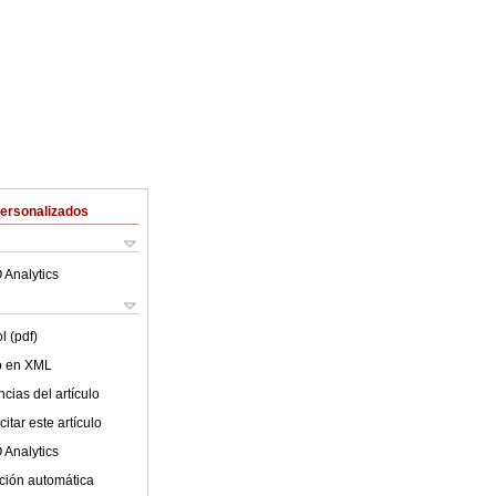
Personalizados
 Analytics
l (pdf)
lo en XML
cias del artículo
itar este artículo
 Analytics
ción automática