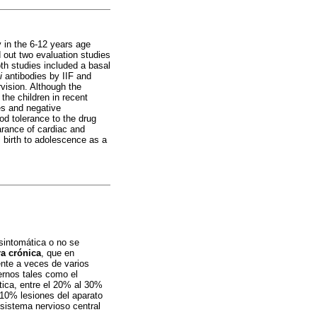
 in the 6-12 years age
 out two evaluation studies
th studies included a basal
i
antibodies by IIF and
vision. Although the
the children in recent
es and negative
od tolerance to the drug
arance of cardiac and
m birth to adolescence as a
sintomática o no se
ra crónica
, que en
ente a veces de varios
ernos tales como el
tica, entre el 20% al 30%
 10% lesiones del aparato
sistema nervioso central