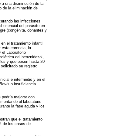
e a una disminución de la
o de la eliminación de
curando las infecciones
 esencial del parásito en
ngre (congénita, donantes y
n el tratamiento infantil
 esta carencia, la
 el Laboratorio
diátrica del benznidazol,
 años y que pesen hasta 20
solicitado su registro
icial e intermedio y en el
 Bovis
o insuficiencia
e podría mejorar con
mentando el laboratorio
rante la fase aguda y los
stran que el tratamiento
% de los casos de