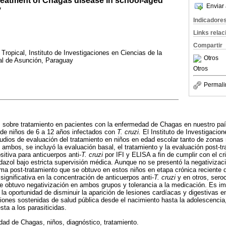
treatment of Chagas disease in school-aged
Enviar 
y
Indicadore
Links rela
Compartir
ropical, Instituto de Investigaciones en Ciencias de la
Otros
al de Asunción, Paraguay
Otros
Permali
os sobre tratamiento en pacientes con la enfermedad de Chagas en nuestro pa
o de niños de 6 a 12 años infectados con
T. cruzi.
El Instituto de Investigacio
tudios de evaluación del tratamiento en niños en edad escolar tanto de zonas
ambos, se incluyó la evaluación basal, el tratamiento y la evaluación post-tr
sitiva para anticuerpos anti-
T. cruzi
por IFI y ELISA a fin de cumplir con el cri
dazol bajo estricta supervisión médica. Aunque no se presentó la negativizac
ma post-tratamiento que se obtuvo en estos niños en etapa crónica reciente 
ignificativa en la concentración de anticuerpos anti-
T. cruzi
y en otros, sero
e obtuvo negativización en ambos grupos y tolerancia a la medicación. Es i
 la oportunidad de disminuir la aparición de lesiones cardíacas y digestivas e
iones sostenidas de salud pública desde el nacimiento hasta la adolescencia
ta a los parasiticidas.
d de Chagas, niños, diagnóstico, tratamiento.