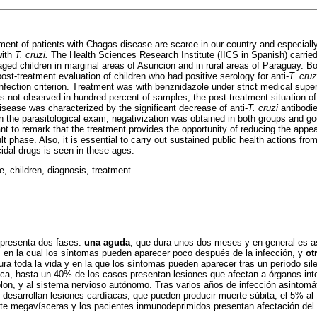
ment of patients with Chagas disease are scarce in our country and especially
with
T. cruzi.
The Health Sciences Research Institute (IICS in Spanish) carried
aged children in marginal areas of Asuncion and in rural areas of Paraguay. Bo
ost-treatment evaluation of children who had positive serology for anti-
T. cruz
nfection criterion. Treatment was with benznidazole under strict medical super
s not observed in hundred percent of samples, the post-treatment situation of 
sease was characterized by the significant decrease of anti-
T. cruzi
antibodi
In the parasitological exam, negativization was obtained in both groups and go
ant to remark that the treatment provides the opportunity of reducing the appe
ult phase. Also, it is essential to carry out sustained public health actions fro
cidal drugs is seen in these ages.
, children, diagnosis, treatment.
presenta dos fases:
una aguda
, que dura unos dos meses y en general es a
 en la cual los síntomas pueden aparecer poco después de la infección, y
ot
ura toda la vida y en la que los síntomas pueden aparecer tras un período sil
ica, hasta un 40% de los casos presentan lesiones que afectan a órganos int
olon, y al sistema nervioso autónomo. Tras varios años de infección asintomá
 desarrollan lesiones cardíacas, que pueden producir muerte súbita, el 5% al
te megavísceras y los pacientes inmunodeprimidos presentan afectación del 