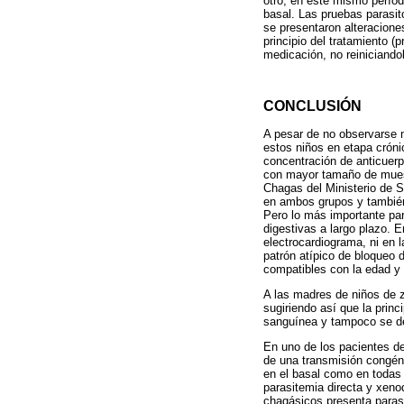
otro, en este mismo períod
basal. Las pruebas parasit
se presentaron alteracione
principio del tratamiento 
medicación, no reiniciandol
CONCLUSIÓN
A pesar de no observarse n
estos niños en etapa cróni
concentración de anticuerp
con mayor tamaño de muest
Chagas del Ministerio de S
en ambos grupos y también
Pero lo más importante para
digestivas a largo plazo. 
electrocardiograma, ni en l
patrón atípico de bloqueo 
compatibles con la edad y 
A las madres de niños de z
sugiriendo así que la princ
sanguínea y tampoco se de
En uno de los pacientes de
de una transmisión congéni
en el basal como en todas 
parasitemia directa y xeno
chagásicos presenta paras