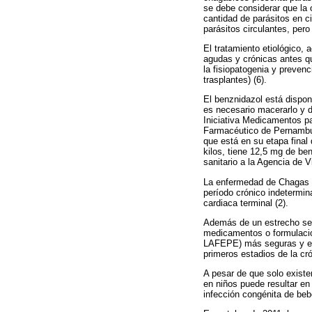
se debe considerar que la 
cantidad de parásitos en ci
parásitos circulantes, pero
El tratamiento etiológico,
agudas y crónicas antes qu
la fisiopatogenia y preven
trasplantes) (6).
El benznidazol está disponi
es necesario macerarlo y di
Iniciativa Medicamentos pa
Farmacéutico de Pernambuco
que está en su etapa final
kilos, tiene 12,5 mg de ben
sanitario a la Agencia de V
La enfermedad de Chagas de
período crónico indetermi
cardiaca terminal (2).
Además de un estrecho segu
medicamentos o formulacio
LAFEPE) más seguras y efi
primeros estadios de la cró
A pesar de que solo existe
en niños puede resultar e
infección congénita de beb