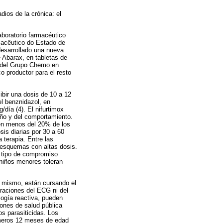
ios de la crónica: el
aboratorio farmacéutico
macêutico do Estado de
esarrollado una nueva
e Abarax, en tabletas de
 del Grupo Chemo en
o productor para el resto
ibir una dosis de 10 a 12
l benznidazol, en
día (4). El nifurtimox
eño y del comportamiento.
 en menos del 20% de los
is diarias por 30 a 60
 terapia. Entre las
 esquemas con altas dosis.
n tipo de compromiso
 niños menores toleran
el mismo, están cursando el
eraciones del ECG ni del
ogía reactiva, pueden
iones de salud pública
s parasiticidas. Los
imeros 12 meses de edad