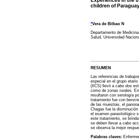
Experiences in the 
children of Paragua
*
Vera de Bilbao N
Departamento de Medicina T
Salud, Universidad Nacion
RESUMEN
Las referencias de trabaj
especial en el grupo etari
(IICS) llevó a cabo dos es
como de zonas rurales
.
En 
resultaron con serología po
tratamiento fue con benzni
de las muestras, el panora
Chagas fue la disminución s
el examen parasitológico s
este tratamiento, se brinda
se deben llevar a cabo acc
se observa la mejor respues
Palabras claves:
Enfermeda