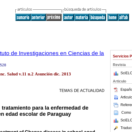
tuto de Investigaciones en Ciencias de la
Servicios 
Revista
9528
SciELO
enc. Salud v.11 n.2 Asunción dic. 2013
Articulo
Españo
TEMAS DE ACTUALIDAD
Articu
Referen
l tratamiento para la enfermedad de
Como c
en edad escolar de Paraguay
SciELO
Traduc