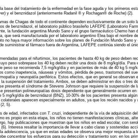
a base del tratamiento de la enfermedad en la fase aguda y los primeros estad
yer) y el benznidazol (anteriormente Radanil ® y Rochagan® de Roche) (2).
ramas de Chagas de todo el continente dependen exclusivamente de un solo l
os de benznidazol, el laboratorio público brasileño LAFEPE (Laboratorio Far
e, la fundación argentina Mundo Sano y el grupo farmacéutico Chemo han d
ga, que será manufacturada por el laboratorio argentino Elea bajo el nombre d
nto no haya mayor información sobre los planes de Fundación Mundo Sano y
 de suministrar el fármaco fuera de Argentina, LAFEPE continúa siendo el únic
mendadas para el nifurtimox, los pacientes de hasta 40 kg de peso deben rec
uyo peso sobrepase los 40 kg deben recibir una dosis de 8 mg/kg/día. Para e
e peso se recomienda 7,5 mg/kg/día y en pacientes de más de 40 kg 5 mg/kg/
os como inapetencia, náuseas y vómitos, pérdida de peso, trastornos del su
rmopatía y neuropatía periférica. Estos efectos, que en general se observan
la suspensión del tratamiento. Ambos, se deben administrar en dos o tres dos
se presenta el síndrome de Stevens Johnson que requiere la suspensión de la
 se presentan polineuropatías dosis dependiente que generalmente ocurren en
de 5 mg/kg/día de benznidazol (BNZ), 10-30% de los pacientes presenta algú
 colaterales aparecen especialmente en adultos, ya que los recién nacidos y
2, 5).
os de edad, infectados con
T. cruzi
, independiente de la vía de adquisición d
o es propio en esta etapa, los niños no tienen manifestaciones clínicas, alt
go, hay publicaciones que muestran que los niños en edad escolar, con serol
(6). Interesa resaltar la importancia de llevar a cabo claras y sostenidas acc
la adolescencia, ya que en estas edades se observa una mejor respuesta a lo
be concentrar los esfuerzos para su detección y tratamiento son: en los pr