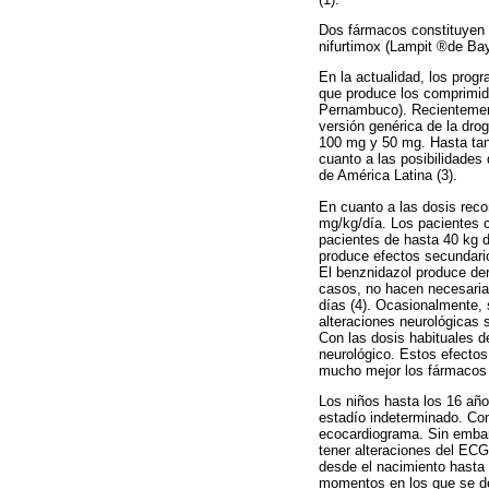
Dos fármacos constituyen l
nifurtimox (Lampit ®de Ba
En la actualidad, los prog
que produce los comprimid
Pernambuco). Recientement
versión genérica de la dro
100 mg y 50 mg. Hasta ta
cuanto a las posibilidades
de América Latina (3).
En cuanto a las dosis reco
mg/kg/día. Los pacientes c
pacientes de hasta 40 kg d
produce efectos secundari
El benznidazol produce de
casos, no hacen necesaria 
días (4). Ocasionalmente, 
alteraciones neurológicas
Con las dosis habituales 
neurológico. Estos efectos
mucho mejor los fármacos (
Los niños hasta los 16 añ
estadío indeterminado. Com
ecocardiograma. Sin embar
tener alteraciones del ECG 
desde el nacimiento hasta 
momentos en los que se de