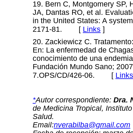
19. Bern C, Montgomery SP, H
JA, Dantas RO, et al. Evaluat
in the United States: A syste
[
Links
]
2171-81.
20. Zackiewicz C. Tratamento:
En: La enfermedad de Chagas,
conocimiento de una endemia 
Fundación Mundo Sano; 2007. 
[
Link
7.OPS/CD/426-06.
*
Autor correspondiente:
Dra. 
de Medicina Tropical, Institut
Salud.
Email:
nverabilba@gmail.com