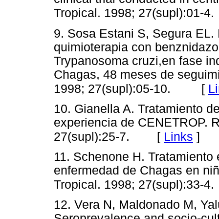
Tropical. 1998; 27(supl):01-4.
9. Sosa Estani S, Segura EL. E
quimioterapia con benznidazol
Trypanosoma cruzi,en fase in
Chagas, 48 meses de seguimie
[
L
1998; 27(supl):05-10.
10. Gianella A. Tratamiento 
experiencia de CENETROP. Rev
[
Links
]
27(supl):25-7.
11. Schenone H. Tratamiento et
enfermedad de Chagas en niño
Tropical. 1998; 27(supl):33-4.
12. Vera N, Maldonado M, Yalu
Seroprevalence and socio-cul