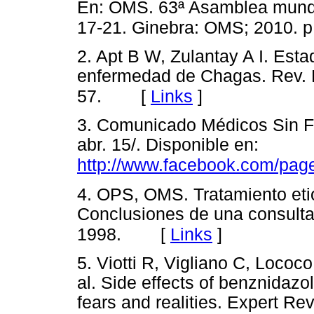
En: OMS. 63ª Asamblea mundi
17-21. Ginebra: OMS; 2010. p.
2. Apt B W, Zulantay A I. Esta
enfermedad de Chagas. Rev. M
[
Links
]
57.
3. Comunicado Médicos Sin Fr
abr. 15/. Disponible en:
http://www.facebook.com/pa
4. OPS, OMS. Tratamiento eti
Conclusiones de una consulta
[
Links
]
1998.
5. Viotti R, Vigliano C, Lococo
al. Side effects of benznidaz
fears and realities. Expert Rev