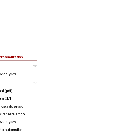
ersonalizados
 Analytics
ol (pdf)
 em XML
cias do artigo
itar este artigo
 Analytics
ão automática