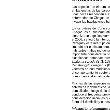
Las especies de triatomino
en las grietas de las pare
unas pocas responden a es
enfermedad de Chagas en á
invadir las habitaciones h
En los países del Cono sur
Chagas, es el
Triatoma in
dinamizaron significativam
el 2006, se logró la interr
Paraguay esta interrupción 
limitado por el aislamiento
habitantes (tribus indígena
importante considerar la p
clasificados como vectores
Triatoma sordida (
Stäl, 185
Panstrongylus megistus
(B
vectores se han modificado
el comportamiento vectoria
como fuente alternativa de 
Muchas de las especies nat
selváticos y domésticos, a
domiciliarios, luego de la
conduce al frecuente probl
consideración inicial es qu
fuera del domicilio y el r
Infestación triatomínica