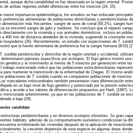
ental, aunque dicha variabilidad no fue observada en la región oriental. Poste
ans
de ambas regiones,señaló diferencias entre los insectos (24, 25).
de menor importancia epidemiológica, los estudios se han enfocado principal
s preferencias alimentarias de poblaciones domiciliarias y peridomiciliarias 
e alimentación más frecuentes: sangre de aves de corral (50,2%), sangre hu
ia se encontró sangre de gato y roedores. Se concluyó que el repasto sangu
 directamente con la vivienda y sus animales domésticos, incluso en poblaci
 400 mts de distancia alrededor de la vivienda; sugiriendo la constante movi
 de hospederos (26). Recientemente, un estudio con especímenes de
T. sordi
stró que la fuente alimentaria de preferencia fue la sangre humana (8/10) (2
T. sordida
peridomiciliar y domiciliar de la región oriental y occidental, utiliz
eterminaron patrones específicos por ecótopos. El flujo génico mostró una 
ción genética y el movimiento al menos de 5 insectos por generación entre la
l trabajo mencionado indicó que las poblaciones extra-domiciliarias represen
ca para mantener la transmisión de la enfermedad de Chagas. El mismo análi
tre poblaciones de
T. sordida
cuando se compararon poblaciones de insectos
 Los marcadores mitocondriales también presentaron clara diferenciación entre
eflejado en un bajo nivel de flujo genético y potenciado por la presión selectiv
fica y acorde a los valores de diferenciación propuestos por Hartl, (1997). L
io mencionado anteriormente, ya que en las poblaciones de
T. sordida
se enco
derada a baja (29).
ector candidato
estructuras peridomiciliarias y en diversos ecotopos silvestres. Su gran capa
ferentes hábitats, además de su comportamiento eurixénico condicionan la difi
encuentra re-infestando las viviendas después de la aplicación de insecticidas
Adicionalmente, la creciente dispersión de esta especie en algunas áreas dond