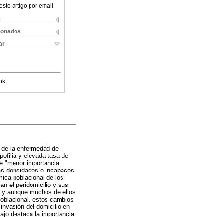
este artigo por email
s
cionados
ar
nk
a de la enfermedad de
ofilia y elevada tasa de
de "menor importancia
jas densidades e incapaces
mica poblacional de los
zan el peridomicilio y sus
s, y aunque muchos de ellos
oblacional, estos cambios
 invasión del domicilio en
ajo destaca la importancia