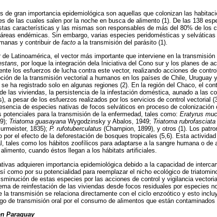
s de gran importancia epidemiológica son aquellas que colonizan las habita
des de las cuales salen por la noche en busca de alimento (1). De las 138 espe
tas características y las mismas son responsables de más del 80% de los c
reas endémicas. Sin embargo, varias especies peridomésticas y selvática
umanas y contribuir de
facto
a la transmisión del parásito (1).
 de Latinoamérica, el vector más importante que interviene en la transmisión
festans,
por loque la integración dela Iniciativa del Cono sur y los planes de a
ente los esfuerzos de lucha contra este vector, realizando acciones de contr
upción de la transmisión vectorial a humanos en los países de Chile, Uruguay y
se ha registrado solo en algunas regiones (2). En la región del Chaco, el cont
 de las viviendas, la persistencia de la infestación doméstica, aunado a las c
s), a pesar de los esfuerzos realizados por los servicios de control vectorial (
resencia de especies nativas de focos selváticos en proceso de colonización 
 potenciales para la transmisión de la enfermedad, tales como:
Eratyrus muc
9);
Triatoma guasayana
Wygodzinsky y Abalos, 1949;
Triatoma rubrofasciata
urmeister, 1835);
P. rufotuberculatus
(Champion, 1899), y otros (1). Los patr
 por el efecto de la deforestación de bosques tropicales (5,6). Esta activid
l, tales como los hábitos zoofílicos para adaptarse a la sangre humana o de
alimento, cuando éstos llegan a los hábitats artificiales.
ivas adquieren importancia epidemiológica debido a la capacidad de intercam
sí como por su potencialidad para reemplazar el nicho ecológico de triatomin
 disminución de estas especies por las acciones de control y vigilancia vector
ema de reinfestación de las viviendas desde focos residuales por especies 
e la transmisión se relaciona directamente con el ciclo enzoótico y esto inclu
iesgo de transmisión oral por el consumo de alimentos que están contaminados 
 en Paraguay