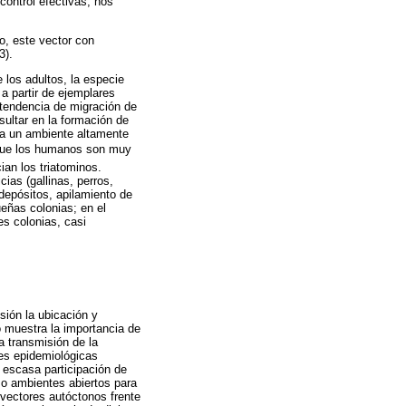
control efectivas, nos
io, este vector con
3).
e los adultos, la especie
 a partir de ejemplares
 tendencia de migración de
esultar en la formación de
ta un ambiente altamente
o que los humanos son muy
ian los triatominos.
ias (gallinas, perros,
depósitos, apilamiento de
ueñas colonias; en el
es colonias, casi
sión la ubicación y
o muestra la importancia de
a transmisión de la
nes epidemiológicas
a escasa participación de
o ambientes abiertos para
s vectores autóctonos frente