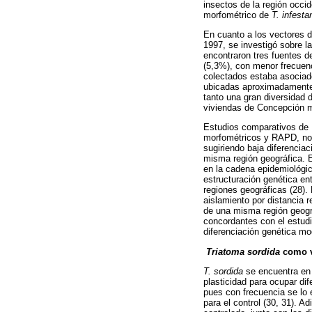
insectos de la región occid
morfométrico de
T. infest
En cuanto a los vectores 
1997, se investigó sobre la
encontraron tres fuentes d
(5,3%), con menor frecuenc
colectados estaba asociado
ubicadas aproximadamente a
tanto una gran diversidad
viviendas de Concepción mo
Estudios comparativos de
morfométricos y RAPD, no d
sugiriendo baja diferencia
misma región geográfica. E
en la cadena epidemiológi
estructuración genética en
regiones geográficas (28).
aislamiento por distancia r
de una misma región geográ
concordantes con el estud
diferenciación genética mo
Triatoma sordida
como v
T. sordida
se encuentra en 
plasticidad para ocupar di
pues con frecuencia se lo 
para el control (30, 31). 