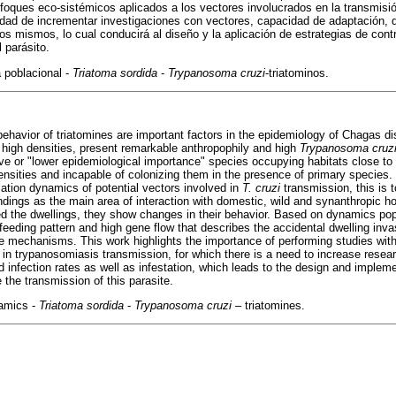
nfoques eco-sistémicos aplicados a los vectores involucrados en la transmisió
sidad de incrementar investigaciones con vectores, capacidad de adaptación, d
los mismos, lo cual conducirá al diseño y la aplicación de estrategias de cont
l parásito.
 poblacional -
Triatoma sordida
-
Trypanosoma cruzi
-triatominos.
 behavior of triatomines are important factors in the epidemiology of Chagas 
h high densities, present remarkable anthropophily and high
Trypanosoma
cruz
ive or "lower epidemiological importance" species occupying habitats close to
densities and incapable of colonizing them in the presence of primary species
lation dynamics of potential vectors involved in
T. cruzi
transmission, this is 
undings as the main area of interaction with domestic, wild and synanthropic 
d the dwellings, they show changes in their behavior. Based on dynamics pop
 feeding pattern and high gene flow that describes the accidental dwelling in
 mechanisms. This work highlights the importance of performing studies wi
d in trypanosomiasis transmission, for which there is a need to increase resea
and infection rates as well as infestation, which leads to the design and implem
e the transmission of this parasite.
namics -
Triatoma sordida
-
Trypanosoma cruzi
– triatomines.