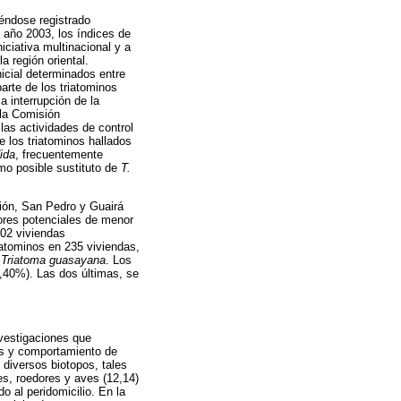
éndose registrado
l año 2003, los índices de
iciativa multinacional y a
a región oriental.
nicial determinados entre
arte de los triatominos
a interrupción de la
 la Comisión
las actividades de control
e los triatominos hallados
ida
, frecuentemente
omo posible sustituto de
T.
ión, San Pedro y Guairá
ores potenciales de menor
402 viviendas
iatominos en 235 viviendas,
Triatoma guasayana
. Los
,40%). Las dos últimas, se
nvestigaciones que
ats y comportamiento de
n diversos biotopos, tales
es, roedores y aves (12,14)
 al peridomicilio. En la