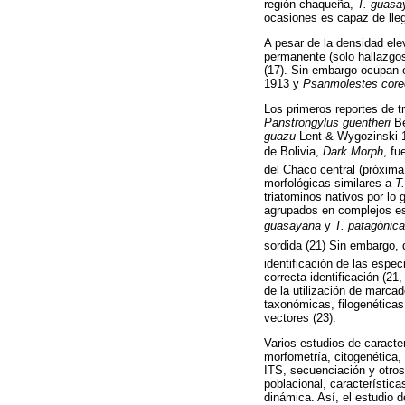
región chaqueña,
T. guasa
ocasiones es capaz de lle
A pesar de la densidad el
permanente (solo hallazgos
(17). Sin embargo ocupan 
1913 y
Psanmolestes cor
Los primeros reportes de t
Panstrongylus guentheri
B
guazu
Lent & Wygozinski 
de Bolivia, 
Dark Morph
, f
del Chaco central (próxima
morfológicas similares a
T
triatominos nativos por lo 
agrupados en complejos es
guasayana
y
T. patagónic
sordida (21) Sin embargo, 
identificación de las espe
correcta identificación (2
de la utilización de marcad
taxonómicas, filogenéticas
vectores (23).
Varios estudios de caracte
morfometría, citogenética
ITS, secuenciación y otros)
poblacional, característic
dinámica. Así, el estudio d