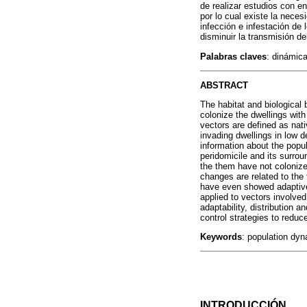
de realizar estudios con e
por lo cual existe la nece
infección e infestación de 
disminuir la transmisión de
Palabras claves
: dinámica
ABSTRACT
The habitat and biological
colonize the dwellings wit
vectors are defined as nat
invading dwellings in low 
information about the popu
peridomicile and its surro
the them have not colonize
changes are related to the
have even showed adaptive
applied to vectors involve
adaptability, distribution 
control strategies to reduc
Keywords
: population dy
INTRODUCCIÓN