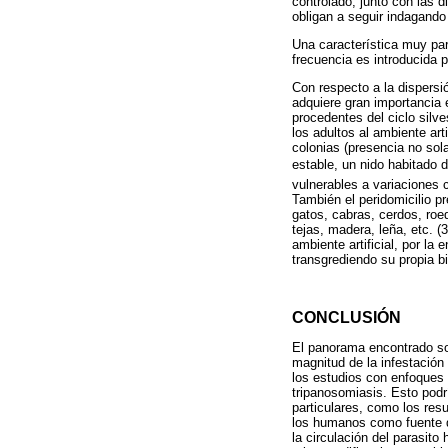
controlado, junto con las d
obligan a seguir indagando
Una característica muy pa
frecuencia es introducida p
Con respecto a la dispersió
adquiere gran importancia e
procedentes del ciclo silv
los adultos al ambiente arti
colonias (presencia no sol
estable, un nido habitad
vulnerables a variaciones 
También el peridomicilio pr
gatos, cabras, cerdos, roe
tejas, madera, leña, etc. (
ambiente artificial, por la
transgrediendo su propia bi
CONCLUSIÓN
El panorama encontrado sob
magnitud de la infestación
los estudios con enfoques 
tripanosomiasis. Esto podr
particulares, como los resu
los humanos como fuente d
la circulación del parasito