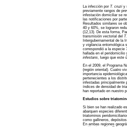
La infección por
T. cruzi
y 
previamente rangos de prev
infestación domiciliar se r
las notificaciones por part
Resultados similares se obt
40 y 60%, se lograron redu
(12,13). De esta forma, Par
transmisión vectorial del
T.
Intergubernamental de la I
y vigilancia entomológica 
correspondió a la especie
hallada en el peridomicili
infestans
, luego que este ú
En el 2009, el Programa N
(región oriental). Cuatro v
importancia epidemiológic
pertenecientes a los distr
infestadas principalmente 
índices de densidad de tri
han reportado en nuestro p
Estudios sobre triatomi
Si bien se han realizado e
abarquen especies diferen
triatominos peridomiciliari
como gallineros, depósitos
En ambas regiones geográ