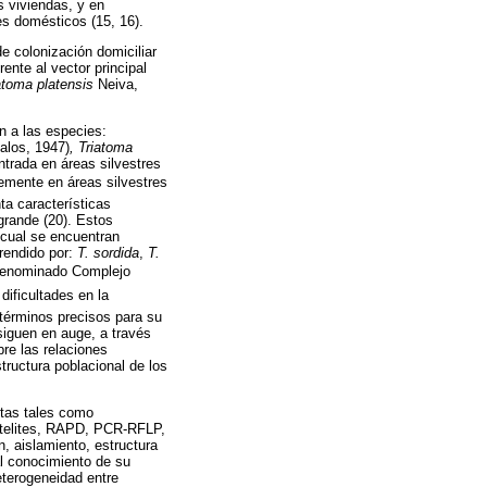
 viviendas, y en
s domésticos (15, 16).
de colonización domiciliar
ente al vector principal
atoma platensis
Neiva,
n a las especies:
los, 1947)
, Triatoma
trada en áreas silvestres
temente en áreas silvestres
ta características
grande (20). Estos
o cual se encuentran
rendido por:
T. sordida
,
T.
denominado Complejo
dificultades en la
 términos precisos para su
siguen en auge, a través
bre las relaciones
tructura poblacional de los
ntas tales como
atelites, RAPD, PCR-RFLP,
n, aislamiento, estructura
al conocimiento de su
terogeneidad entre