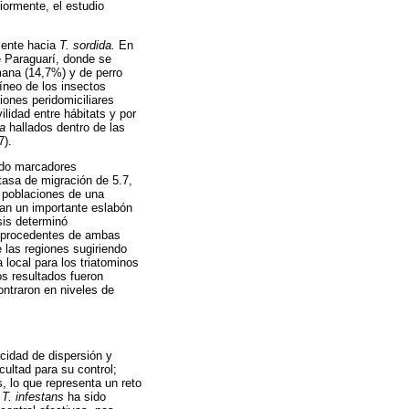
riormente, el estudio
mente hacia
T. sordida.
En
de Paraguarí, donde se
mana (14,7%) y de perro
íneo de los insectos
ones peridomiciliares
lidad entre hábitats y por
da
hallados dentro de las
7).
ando marcadores
tasa de migración de 5.7,
s poblaciones de una
tan un importante eslabón
sis determinó
 procedentes de ambas
 las regiones sugiriendo
a local para los triatominos
os resultados fueron
ntraron en niveles de
cidad de dispersión y
cultad para su control;
, lo que representa un reto
e
T. infestans
ha sido