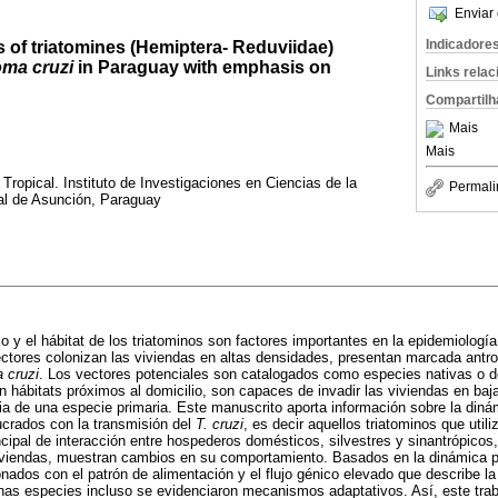
Enviar 
Indicadore
 of triatomines (Hemiptera- Reduviidae)
ma cruzi
in Paraguay with emphasis on
Links rela
Compartilh
Mais
Mais
ropical. Instituto de Investigaciones en Ciencias de la
Permali
al de Asunción, Paraguay
o y el hábitat de los triatominos son factores importantes en la epidemiologí
ctores colonizan las viviendas en altas densidades, presentan marcada antrop
 cruzi
. Los vectores potenciales son catalogados como especies nativas o 
 hábitats próximos al domicilio, son capaces de invadir las viviendas en ba
ia de una especie primaria. Este manuscrito aporta información sobre la diná
ucrados con la transmisión del
T. cruzi
, es decir aquellos triatominos que utili
cipal de interacción entre hospederos domésticos, silvestres y sinantrópico
iviendas, muestran cambios en su comportamiento. Basados en la dinámica p
nados con el patrón de alimentación y el flujo génico elevado que describe la
nas especies incluso se evidenciaron mecanismos adaptativos. Así, este trab