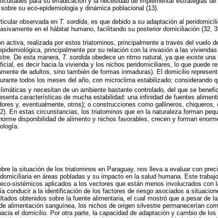
ificultades para su erradicación y la necesidad de implementar estrategias de 
 sobre su eco-epidemiologia y dinámica poblacional (13).
rticular observada en
T. sordida
, es que debido a su adaptación al peridomicil
asivamente en el hábitat humano, facilitando su posterior domiciliación (32, 3
n activa, realizada por estos triatominos, principalmente a través del vuelo d
pidemiológica, principalmente por su relación con la invasión a las viviendas
estre. De esta manera,
T. sordida
obedece un ritmo natural, ya que existe una
ficial, es decir hacia la vivienda y los nichos peridomiciliares, lo que puede r
amente de adultos, sino también de formas inmaduras). El domicilio represen
o durante todos los meses del año, con microclima estabilizado; considerand
climáticas y necesitan de un ambiente bastante controlado, del que se benefic
esenta características de mucha estabilidad: una infinidad de fuentes alimentic
dores y, eventualmente, otros); o construcciones como gallineros, chiqueros, 
32). En estas circunstancias, los triatominos que en la naturaleza forman peq
 enorme disponibilidad de alimento y nichos favorables, crecen y forman enorm
ología.
re la situación de los triatominos en Paraguay, nos lleva a evaluar con preci
 domiciliaria en áreas pobladas y su impacto en la salud humana. Este trabaj
eco-sistémicos aplicados a los vectores que están menos involucrados con l
ía conducir a la identificación de los factores de riesgo asociados a situacio
ltados obtenidos sobre la fuente alimentaria, el cual mostró que a pesar de l
e alimentación sanguínea, los nichos de origen silvestre permanecerían com
 hacia el domicilio. Por otra parte, la capacidad de adaptación y cambio de lo