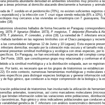
yana
presenta abundante densidad en ambientes silvestres muy próximo a las
gar a áreas próximas al domicilio atacando directamente a humanos y animale
evada de
T. sordida
en el peridomicilio (70%), no existen suficientes registros 
 esporádicos) y la infección con
T. cruzi
sigue siendo reducida (6% a 10%), fr
ecótopos muy cercanos a las viviendas en sinantropía con
T. guasayana, Tri
eodes
(18).
riatominos silvestres hallados de forma frecuente en Paraguay correspondiero
erg, 1879;
P. lignarius
(Walker, 1873)
, P. megistus, T. delpontei (
Romaña & Aba
1979;
T. platensis, P. coreodes, y otros
(19). La variedad de
T. infestans
encon
ue hallada también en las regiones limítrofes con el Chaco paraguayo y recien
 a las comunidades indígenas 12 de Junio y 10 Leguas). Esta especie presen
. infestan
s domiciliar, excepto por la coloración más oscura y el tamaño más 
general presentan similitud morfológica y ecológica con otras especies, por l
pecíficos. En Paraguay, se han encontrado dos especies del complejo comp
a
Del Ponte, 1929
,
que constituyenun grupo muy relacionado y conforman el 
debido a la similitud morfológica y a la distribución solapada, aun se registran 
cies. Por tanto, es necesario que en los grupos de triatominos se establezcan
1, 22). En este contexto, numerosas herramientas morfológicas y moleculares 
ores específicos para distinguir especies biológicas y generar información so
 y de flujo génico, que conducen a la mejor comprensión de la biología y la es
rización poblacional de triatominos han involucrado la utilización de herramie
, sensillas antenales, isoenzimas, así como marcadores moleculares (micros
 que brindan información sobre las variaciones entre poblaciones, distribució
as taxonómicas, flujo génico y otros indicadores poblacionales que conducen 
e variabilidad genética de
T. infestans
con análisis isoenzimático demostró he