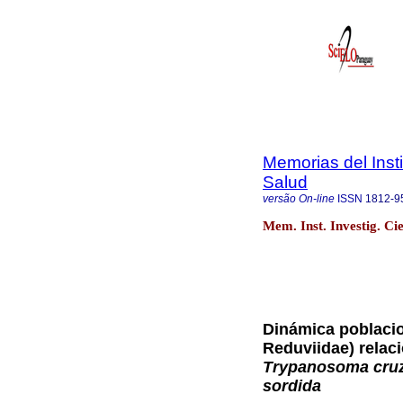
Memorias del Insti
Salud
versão On-line
ISSN
1812-9
Mem. Inst. Investig. Ci
Dinámica poblacio
Reduviidae) relac
Trypanosoma cru
sordida