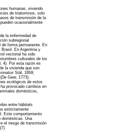
ciones humanas, viviendo
cies de triatominos, solo
asos de transmisión de la
s pueden ocasionalmente
 de la enfermedad de
cción subregional
ol de forma permanente. En
 Brasil. En Argentina y
rol vectorial ha sido
ostumbres culturales de los
3, 4). Por esta razón es
de la vivienda que son
ronatus
Stäl, 1859;
(De Geer, 1773);
ones ecológicos de estos
ad ha provocado cambios en
 animales domésticos,
bio entre hábitats
os estrictamente
ial. Este comportamiento
no domésticas. Una
ye el riesgo de transmisión
(7).