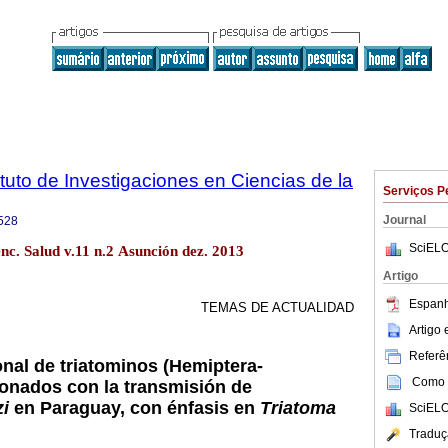
tuto de Investigaciones en Ciencias de la
Serviços P
Journal
528
SciELO
enc. Salud v.11 n.2 Asunción dez. 2013
Artigo
Espanh
TEMAS DE ACTUALIDAD
Artigo
Referên
nal de triatominos (Hemiptera-
Como c
ionados con la transmisión de
zi
en Paraguay, con énfasis en
Triatoma
SciELO
Traduç