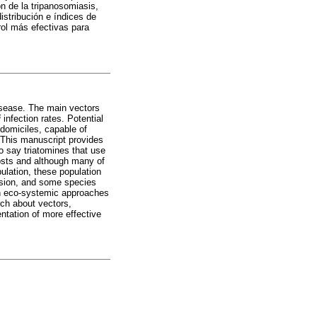
n de la tripanosomiasis,
istribución e índices de
rol más efectivas para
disease. The main vectors
i
infection rates. Potential
 domiciles, capable of
. This manuscript provides
to say triatomines that use
hosts and although many of
ulation, these population
vasion, and some species
th eco-systemic approaches
rch about vectors,
entation of more effective