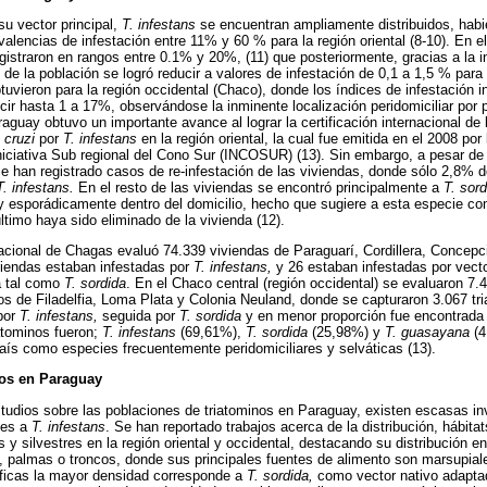
su vector principal,
T. infestans
se encuentran ampliamente distribuidos, habi
alencias de infestación entre 11% y 60 % para la región oriental (8-10). En e
egistraron en rangos entre 0.1% y 20%, (11) que posteriormente, gracias a la in
e de la población se logró reducir a valores de infestación de 0,1 a 1,5 % para l
uvieron para la región occidental (Chaco), donde los índices de infestación i
cir hasta 1 a 17%, observándose la inminente localización peridomiciliar por p
aguay obtuvo un importante avance al lograr la certificación internacional de l
 cruzi
por
T. infestans
en la región oriental, la cual fue emitida en el 2008 por
niciativa Sub regional del Cono Sur (INCOSUR) (13). Sin embargo, a pesar de 
se han registrado casos de re-infestación de las viviendas, donde sólo 2,8% d
T. infestans.
En el resto de las viviendas se encontró principalmente a
T. sord
o y esporádicamente dentro del domicilio, hecho que sugiere a esta especie c
ltimo haya sido eliminado de la vivienda (12).
acional de Chagas evaluó 74.339 viviendas de Paraguarí, Cordillera, Concepc
iviendas estaban infestadas por
T. infestans,
y 26 estaban infestadas por vect
a tal como
T. sordida
. En el Chaco central (región occidental) se evaluaron 7.
itos de Filadelfia, Loma Plata y Colonia Neuland, donde se capturaron 3.067 tr
por
T. infestans,
seguida por
T. sordida
y en menor proporción fue encontrada
atominos fueron;
T. infestans
(69,61%),
T. sordida
(25,98%) y
T. guasayana
(4
aís como especies frecuentemente peridomiciliares y selváticas (13).
nos en Paraguay
studios sobre las poblaciones de triatominos en Paraguay, existen escasas i
tes a
T. infestans
. Se han reportado trabajos acerca de la distribución, hábit
os y silvestres en la región oriental y occidental, destacando su distribución e
, palmas o troncos, donde sus principales fuentes de alimento son marsupial
ficas la mayor densidad corresponde a
T. sordida,
como vector nativo adaptado