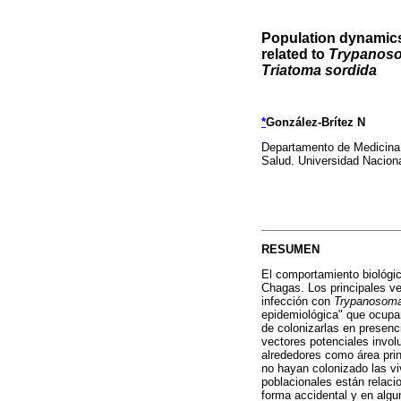
Population dynamics
related to
Trypanoso
Triatoma sordida
*
González-Brítez N
Departamento de Medicina T
Salud. Universidad Nacion
RESUMEN
El comportamiento biológic
Chagas. Los principales ve
infección con
Trypanosoma
epidemiológica" que ocupan
de colonizarlas en presenc
vectores potenciales invol
alrededores como área prin
no hayan colonizado las v
poblacionales están relacio
forma accidental y en algu