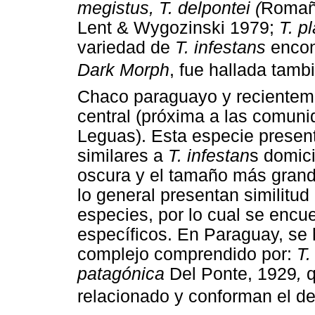
megistus, T. delpontei (
Romaña
Lent & Wygozinski 1979;
T. pl
variedad de
T. infestans
encont
Dark Morph
, fue hallada tamb
Chaco paraguayo y recienteme
central (próxima a las comuni
Leguas). Esta especie present
similares a
T. infestan
s domici
oscura y el tamaño más grande
lo general presentan similitud
especies, por lo cual se enc
específicos. En Paraguay, se
complejo comprendido por:
T.
patagónica
Del Ponte, 1929
,
relacionado y conforman el de