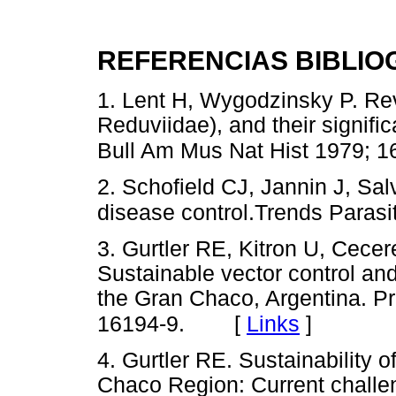
REFERENCIAS BIBLIO
1. Lent H, Wygodzinsky P. Rev
Reduviidae), and their signif
Bull Am Mus Nat Hist 1979; 1
2. Schofield CJ, Jannin J, Sal
disease control.Trends Parasi
3. Gurtler RE, Kitron U, Cec
Sustainable vector control a
the Gran Chaco, Argentina. P
[
Links
]
16194-9.
4. Gurtler RE. Sustainability o
Chaco Region: Current chall