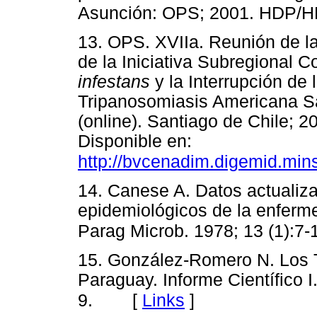
Asunción: OPS; 2001. HDP/
13. OPS. XVIIa. Reunión de l
de la Iniciativa Subregional 
infestans
y la Interrupción de 
Tripanosomiasis Americana Sa
(online). Santiago de Chile; 2
Disponible en:
http://bvcenadim.digemid.mins
14. Canese A. Datos actualiz
epidemiológicos de la enfer
Parag Microb. 1978; 13 (1):7-
15. González-Romero N. Los T
Paraguay. Informe Científico I
[
Links
]
9.