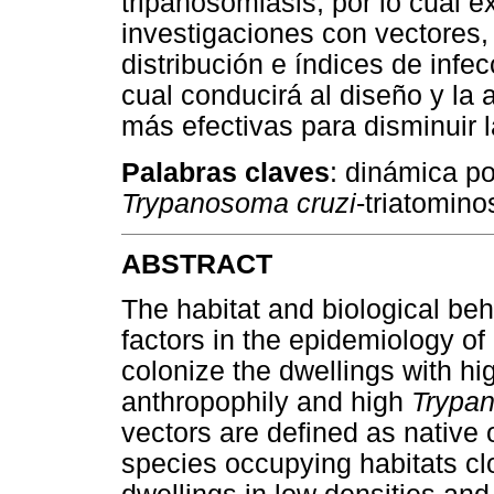
tripanosomiasis, por lo cual e
investigaciones con vectores,
distribución e índices de infe
cual conducirá al diseño y la 
más efectivas para disminuir l
Palabras claves
: dinámica po
Trypanosoma cruzi
-triatomino
ABSTRACT
The habitat and biological beh
factors in the epidemiology o
colonize the dwellings with hi
anthropophily and high
Trypa
vectors are defined as native 
species occupying habitats cl