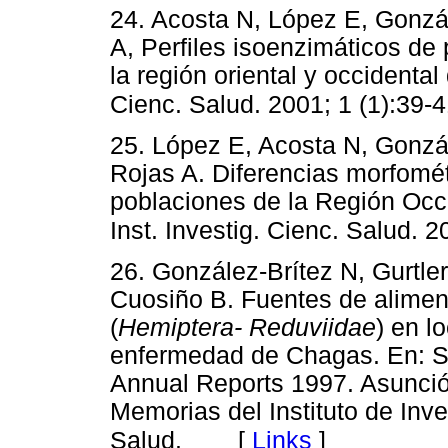
24. Acosta N, López E, Gonzá
A, Perfiles isoenzimáticos de
la región oriental y occidental
Cienc. Salud. 2001; 1 (1):39-4
25. López E, Acosta N, Gonzá
Rojas A. Diferencias morfomé
poblaciones de la Región Occ
Inst. Investig. Cienc. Salud. 20
26. González-Brítez N, Gurtle
Cuosiño B. Fuentes de alimen
(
Hemiptera- Reduviidae
) en l
enfermedad de Chagas. En: Sa
Annual Reports 1997. Asunci
Memorias del Instituto de Inv
[
Links
]
Salud.