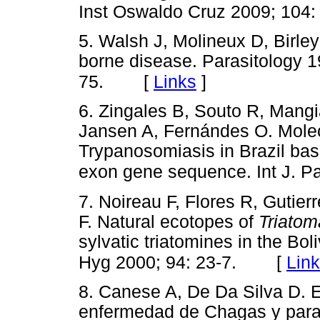
Inst Oswaldo Cruz 2009; 104: 
5. Walsh J, Molineux D, Birley
borne disease. Parasitology 1
[
Links
]
75.
6. Zingales B, Souto R, Mangi
Jansen A, Fernándes O. Molec
Trypanosomiasis in Brazil ba
exon gene sequence. Int J. Pa
7. Noireau F, Flores R, Gutier
F. Natural ecotopes of
Triatom
sylvatic triatomines in the B
[
Lin
Hyg 2000; 94: 23-7.
8. Canese A, De Da Silva D. 
enfermedad de Chagas y parasit