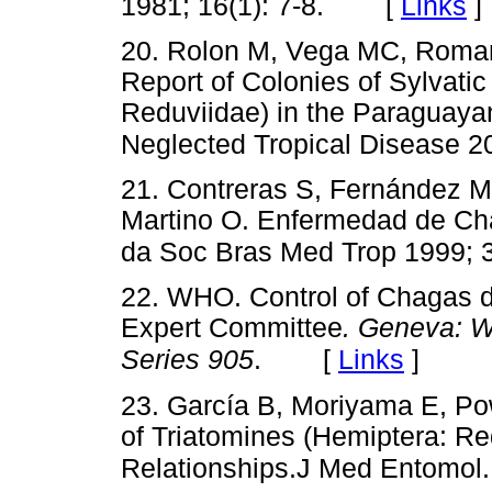
[
Links
]
1981; 16(1): 7-8.
20. Rolon M, Vega MC, Roman 
Report of Colonies of Sylvati
Reduviidae) in the Paraguaya
Neglected Tropical Disease 20
21. Contreras S, Fernández M
Martino O. Enfermedad de Ch
da Soc Bras Med Trop 1999; 3
22. WHO. Control of Chagas 
Expert Committee
. Geneva: 
[
Links
]
Series 905
.
23. García B, Moriyama E, Po
of Triatomines (Hemiptera: Re
Relationships.J Med Entomol. 