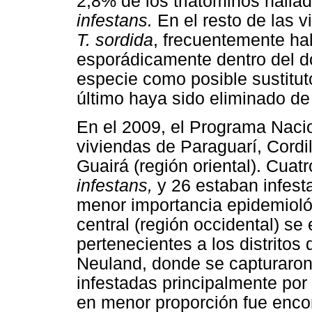
2,8% de los triatominos halla
infestans.
En el resto de las 
T. sordida
, frecuentemente hal
esporádicamente dentro del do
especie como posible sustitu
último haya sido eliminado de 
En el 2009, el Programa Naci
viviendas de Paraguarí, Cordi
Guairá (región oriental). Cuat
infestans,
y 26 estaban infest
menor importancia epidemiol
central (región occidental) se
pertenecientes a los distritos
Neuland, donde se capturaron 
infestadas principalmente por
en menor proporción fue enco