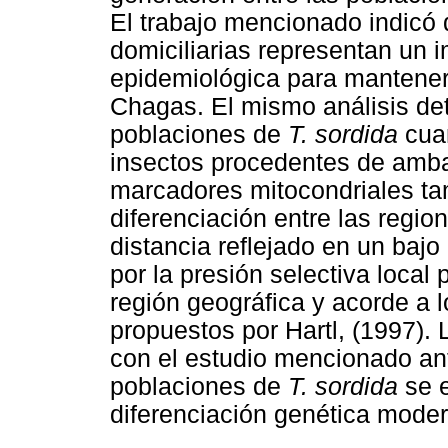
El trabajo mencionado indicó 
domiciliarias representan un 
epidemiológica para mantener
Chagas. El mismo análisis det
poblaciones de
T. sordida
cua
insectos procedentes de amba
marcadores mitocondriales ta
diferenciación entre las regio
distancia reflejado en un bajo
por la presión selectiva local
región geográfica y acorde a l
propuestos por Hartl, (1997).
con el estudio mencionado ant
poblaciones de
T. sordida
se e
diferenciación genética moder