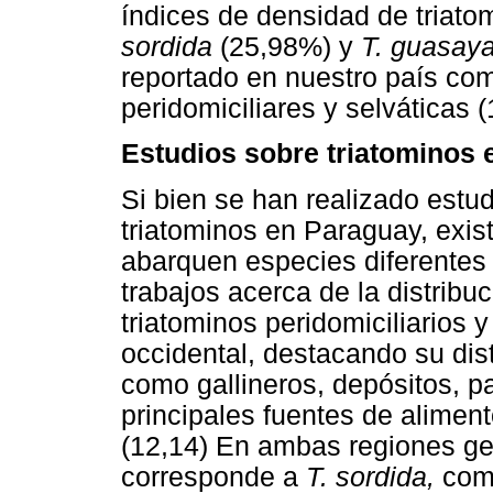
índices de densidad de triato
sordida
(25,98%) y
T. guasay
reportado en nuestro país co
peridomiciliares y selváticas (
Estudios sobre triatominos
Si bien se han realizado estu
triatominos en Paraguay, exis
abarquen especies diferentes
trabajos acerca de la distribu
triatominos peridomiciliarios y 
occidental, destacando su dist
como gallineros, depósitos, p
principales fuentes de alimen
(12,14) En ambas regiones ge
corresponde a
T. sordida,
como