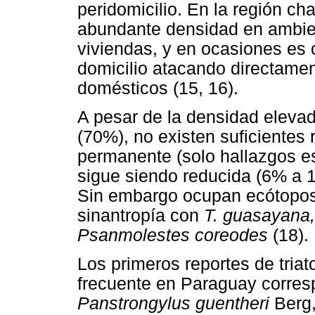
peridomicilio. En la región c
abundante densidad en ambien
viviendas, y en ocasiones es 
domicilio atacando directame
domésticos (15, 16).
A pesar de la densidad eleva
(70%), no existen suficientes 
permanente (solo hallazgos es
sigue siendo reducida (6% a 10
Sin embargo ocupan ecótopos
sinantropía con
T. guasayana,
Psanmolestes coreodes
(18).
Los primeros reportes de tria
frecuente en Paraguay corres
Panstrongylus guentheri
Berg